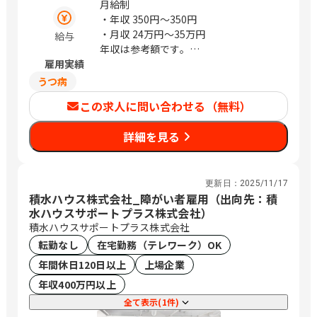
月給制
堂、新潟、金沢、甲府、松本、岐阜、静
・年収
350円〜350円
岡、栄、豊橋、岡崎、草津、彦根、烏丸
・月収
24万円〜35万円
給与
御池、福知山、高の原、大阪、箕面船場
年収は参考額です。
阪大前、枚方市、なかもず、東岸和田、
雇用実績
※経験により前後する場合あり
明石、姫路、西宮北口、和歌山市、三本
うつ病
松口、乃木、北長瀬、倉敷、下祇園、櫛
ケ浜、綾羅木、新山口、徳島、松山、高
この求人に問い合わせる（無料）
知、祇園、小倉、西鉄久留米、佐賀、平
成、延岡、宮崎、郡元
詳細を見る
更新日：
2025/11/17
積水ハウス株式会社_障がい者雇用（出向先：積
水ハウスサポートプラス株式会社）
積水ハウスサポートプラス株式会社
転勤なし
在宅勤務（テレワーク）OK
年間休日120日以上
上場企業
年収400万円以上
全て表示(1件)