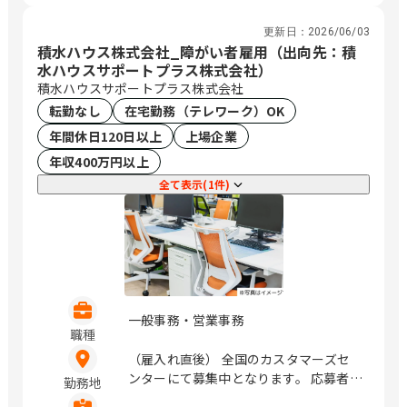
（OCEAN GATE MINATOMIRAI 13F）
神奈川県横浜市西区みなとみらい4-4-5
更新日：
2026/06/03
（横浜アイマークプレイス4階） 神奈川
積水ハウス株式会社_障がい者雇用（出向先：積
県海老名市めぐみ町2番2号 （ViNA
水ハウスサポートプラス株式会社）
GARDENS OFFICE 14階） 神奈川県藤沢
積水ハウスサポートプラス株式会社
市辻堂神台2-2-1 （アイクロス湘南9
転勤なし
在宅勤務（テレワーク）OK
階） 新潟県新潟市中央区上所中1-7-23
年間休日120日以上
上場企業
石川県金沢市鞍月4丁目125 山梨県甲府
年収400万円以上
市上石田3-6-38 長野県松本市渚二丁目4
番31号（2F） 岐阜県岐阜市市橋3丁目4
全て表示(1件)
番8号 静岡県静岡市駿河区稲川二丁目1-
1 （伊伝静岡駅南ビル6F） 愛知県名古
屋市中区栄3-18-1 （ナディアパークビ
ジネスセンタービル16F） 愛知県名古屋
市中区栄3-18-1 （ナディアパークビジ
ネスセンタービル16F） 愛知県豊橋市曙
町松並101番地206 愛知県岡崎市唐沢町
一般事務・営業事務
11番地5 （第一生命・三井住友海上岡崎
職種
ビル10F） 滋賀県草津市渋川1丁目3番4
（雇入れ直後） 全国のカスタマーズセ
号 （近江伊吹館 1階） 滋賀県彦根市大
ンターにて募集中となります。 応募者様
勤務地
東町14番25号 （上野第Ⅶビル 3階） 京
のお住まい近くの拠点での採用を検討し