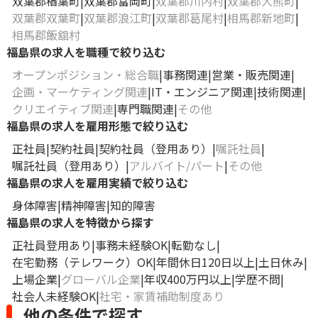
双葉郡楢葉町
双葉郡富岡町
双葉郡川内村
双葉郡大熊町
双葉郡双葉町
双葉郡浪江町
双葉郡葛尾村
相馬郡新地町
相馬郡飯舘村
福島県の求人を職種で絞り込む
オープンポジション・総合職
事務関連
営業・販売関連
企画・マーケティング関連
IT・エンジニア関連
技術関連
クリエイティブ関連
専門職関連
その他
福島県の求人を雇用形態で絞り込む
正社員
契約社員
契約社員（登用あり）
嘱託社員
嘱託社員（登用あり）
アルバイト/パート
その他
福島県の求人を雇用実績で絞り込む
身体障害
精神障害
知的障害
福島県の求人を特徴から探す
正社員登用あり
事務未経験OK
転勤なし
在宅勤務（テレワーク）OK
年間休日120日以上
土日休み
上場企業
グローバル企業
年収400万円以上
学歴不問
社会人未経験OK
社宅・家賃補助制度あり
他の条件で探す