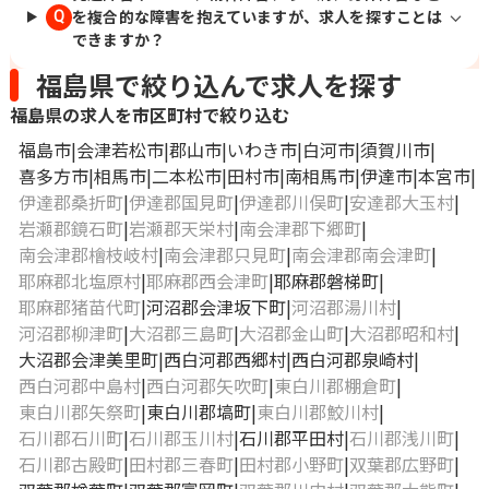
を複合的な障害を抱えていますが、求人を探すことは
Q
できますか？
福島県で絞り込んで求人を探す
福島県の求人を市区町村で絞り込む
福島市
会津若松市
郡山市
いわき市
白河市
須賀川市
喜多方市
相馬市
二本松市
田村市
南相馬市
伊達市
本宮市
伊達郡桑折町
伊達郡国見町
伊達郡川俣町
安達郡大玉村
岩瀬郡鏡石町
岩瀬郡天栄村
南会津郡下郷町
南会津郡檜枝岐村
南会津郡只見町
南会津郡南会津町
耶麻郡北塩原村
耶麻郡西会津町
耶麻郡磐梯町
耶麻郡猪苗代町
河沼郡会津坂下町
河沼郡湯川村
河沼郡柳津町
大沼郡三島町
大沼郡金山町
大沼郡昭和村
大沼郡会津美里町
西白河郡西郷村
西白河郡泉崎村
西白河郡中島村
西白河郡矢吹町
東白川郡棚倉町
東白川郡矢祭町
東白川郡塙町
東白川郡鮫川村
石川郡石川町
石川郡玉川村
石川郡平田村
石川郡浅川町
石川郡古殿町
田村郡三春町
田村郡小野町
双葉郡広野町