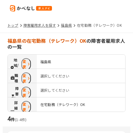
トップ
障害雇用求人を探す
福島県
在宅勤務（テレワーク）OK
福島県の在宅勤務（テレワーク）OK
の障害者雇用求人
の一覧
地
変
福島県
域/
更
路
職
変
選択してください
線
種
更
障
変
選択してください
害
更
配
詳
変
慮
在宅勤務（テレワーク）OK
細
更
条
4
件
件
(
1
-
4
件)