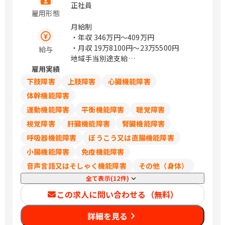
都府京都市中京区烏丸通御池下る梅屋町
ます。 大阪府大阪市北区大淀中1丁目1
正社員
358番地 （アーバネックス御池ビル西館
雇用形態
番88号 梅田スカイビル タワーイース
6階） 京都府福知山市厚東町2 京都府木
ト34F / 梅田
月給制
津川市兜台6丁目6－4 （総合住宅研究所
・年収
346万円〜409万円
内） 大阪府大阪市北区大淀中1－1－30
・月収
19万8100円〜23万5500円
給与
（梅田スカイビルタワーウエスト34階）
地域手当別途支給
大阪府箕面市船場東1-10-33 大阪府枚方
雇用実績
試用期間中の労働条件は同条件
市新町一丁目10番1号 （レジデンス櫂枚
下肢障害
上肢障害
心臓機能障害
方駅前102号） 大阪府堺市北区長曽根町
体幹機能障害
3047番地12 大阪府岸和田市土生町3丁
目17番32号 松本ビル 大阪市北区大淀中
運動機能障害
平衡機能障害
聴覚障害
1-1-93 （梅田スカイビルガーデンシッ
視覚障害
肝臓機能障害
腎臓機能障害
クス3階） 兵庫県明石市大明石町2丁目
呼吸器機能障害
ぼうこう又は直腸機能障害
1-32 （ラ スーノ明石公園前ビル） 兵庫
県姫路市東延末1-1 （姫路NKビル1F）
小腸機能障害
免疫機能障害
兵庫県西宮市両度町6－30 和歌山県和歌
音声言語又はそしゃく機能障害
その他（身体）
山市杉ノ馬場一丁目1番地FK
全て表示(12件)
BUILDING3階 鳥取県米子市米原4丁目2
番27号 島根県松江市嫁島町10－15 岡山
この求人に問い合わせる（無料）
県岡山市北区今2丁目9番8号 岡山県倉敷
市白楽町587-3 広島県広島市安佐南区西
詳細を見る
原5-16-6 （ケイ・テイ ビル3F） 山口県