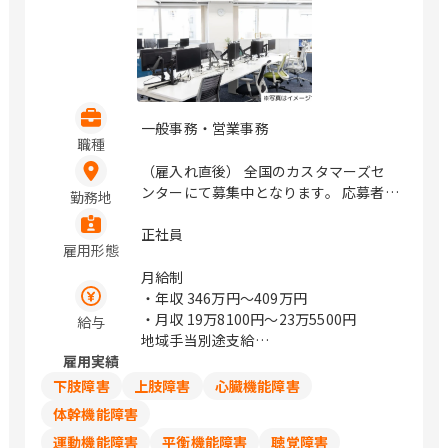
一般事務・営業事務
職種
（雇入れ直後） 全国のカスタマーズセ
ンターにて募集中となります。 応募者様
勤務地
のお住まい近くの拠点での採用を検討し
ます。 大阪府大阪市北区大淀中1丁目1
正社員
雇用形態
番88号 梅田スカイビル タワーイース
ト34F / 梅田
月給制
・年収
346万円〜409万円
・月収
19万8100円〜23万5500円
給与
地域手当別途支給
雇用実績
試用期間中の労働条件は同条件
下肢障害
上肢障害
心臓機能障害
体幹機能障害
運動機能障害
平衡機能障害
聴覚障害