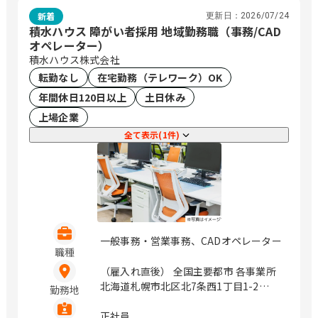
新着
更新日：
2026/07/24
積水ハウス 障がい者採用 地域勤務職（事務/CAD
オペレーター）
積水ハウス株式会社
転勤なし
在宅勤務（テレワーク）OK
年間休日120日以上
土日休み
上場企業
全て表示(1件)
一般事務・営業事務、CADオペレーター
職種
（雇入れ直後） 全国主要都市 各事業所
北海道札幌市北区北7条西1丁目1-2
勤務地
（SE札幌ビル5F） 岩手県盛岡市盛岡駅
前北通1-10橋市盛岡ビル7F 宮城県仙台
正社員