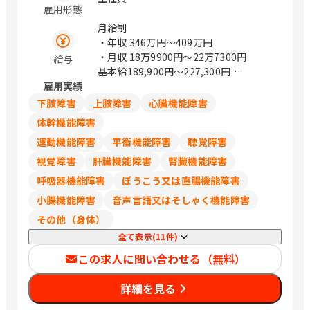
雇用形態
市青葉区一番町4丁目6-1 （第一生命タ
ワービル5F） 山形県山形市篭田3-9-5
月給制
福島県郡山市本町一丁目4－8 茨城県水
・年収
346万円〜409万円
戸市城南1-1-6 （サザン水戸ビル301）
・月収
18万9900円〜22万7300円
給与
栃木県宇都宮市城東1丁目-11-5 群馬県
基本給189,900円～227,300円
前橋市天川大島町2-15-7 埼玉県さいた
雇用実績
※試用期間あり（6ヵ月）
ま市浦和区岸町4-26-15 （浦和SHビル
※試用期間中の労働条件は同条件
下肢障害
上肢障害
心臓機能障害
2F） 埼玉県熊谷市筑波2丁目48番地1
※賞与：昨年度実績5.51か月
体幹機能障害
（熊谷大栄ビル2階） 埼玉県川越市新宿
運動機能障害
平衡機能障害
聴覚障害
町1丁目16-3 （SAISHOビル2階） 千葉
県千葉市中央区問屋町1-35 （千葉ポー
視覚障害
肝臓機能障害
腎臓機能障害
トサイドタワー10階） 千葉県船橋市本
呼吸器機能障害
ぼうこう又は直腸機能障害
町1-3-1 Face13階 （ご予約制） 千葉県
小腸機能障害
音声言語又はそしゃく機能障害
流山市おおたかの森西1-2-3 （アゼリア
テラス9階） 東京都豊島区西池袋1-11-1
その他（身体）
（メトロポリタンプラザビル11階） 東
全て表示(11件)
京都新宿区西新宿3-6-11 （西新宿KSビ
この求人に問い合わせる（無料）
ル1F） 東京都港区南青山2-26-1 （D－
LIFEPLACE南青山1階） 東京都立川市曙
詳細を見る
町2-37-7 （コアシティ立川1F） 神奈川
県横浜市西区みなとみらい3-7-1