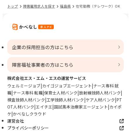
トップ
障害雇用求人を探す
福島県
在宅勤務（テレワーク）OK
企業の採用担当の方はこちら
障害福祉事業者の方はこちら
株式会社エス・エム・エスの運営サービス
ウェルミージョブ
カイゴジョブエージェント
ナース専科 就
職
ナース専科 転職
保育士人材バンク
放射線技師人材バンク
検査技師人材バンク
工学技師人材バンク
ケア人材バンク
PT
OT人材バンク
エイチエ
国試黒本治療家エージェント
カイポ
ケ
かべなしクラウド
運営会社
プライバシーポリシー