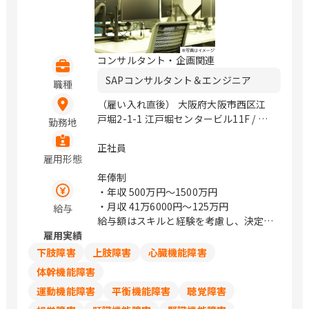
コンサルタント・企画関連
SAPコンサルタント＆エンジニア
職種
（雇い入れ直後） 大阪府大阪市西区江
戸堀2-1-1 江戸堀センタービル11F / 肥
勤務地
後橋、中之島
正社員
雇用形態
年俸制
・年収
500万円〜1500万円
・月収
41万6000円〜125万円
給与
給与額はスキルと経験を考慮し、決定し
雇用実績
ます
下肢障害
上肢障害
心臓機能障害
体幹機能障害
運動機能障害
平衡機能障害
聴覚障害