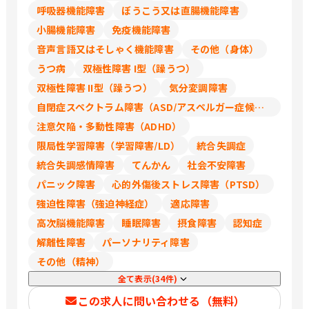
呼吸器機能障害
ぼうこう又は直腸機能障害
小腸機能障害
免疫機能障害
音声言語又はそしゃく機能障害
その他（身体）
うつ病
双極性障害 I型（躁うつ）
双極性障害 II型（躁うつ）
気分変調障害
自閉症スペクトラム障害（ASD/アスペルガー症候群/広汎性発達障害）
注意欠陥・多動性障害（ADHD）
限局性学習障害（学習障害/LD）
統合失調症
統合失調感情障害
てんかん
社会不安障害
パニック障害
心的外傷後ストレス障害（PTSD）
強迫性障害（強迫神経症）
適応障害
高次脳機能障害
睡眠障害
摂食障害
認知症
解離性障害
パーソナリティ障害
その他（精神）
全て表示(34件)
この求人に問い合わせる（無料）