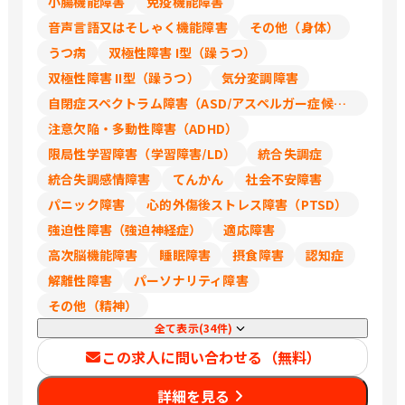
小腸機能障害
免疫機能障害
音声言語又はそしゃく機能障害
その他（身体）
うつ病
双極性障害 I型（躁うつ）
双極性障害 II型（躁うつ）
気分変調障害
自閉症スペクトラム障害（ASD/アスペルガー症候群/広汎性発達障害）
注意欠陥・多動性障害（ADHD）
限局性学習障害（学習障害/LD）
統合失調症
統合失調感情障害
てんかん
社会不安障害
パニック障害
心的外傷後ストレス障害（PTSD）
強迫性障害（強迫神経症）
適応障害
高次脳機能障害
睡眠障害
摂食障害
認知症
解離性障害
パーソナリティ障害
その他（精神）
全て表示(34件)
この求人に問い合わせる（無料）
詳細を見る