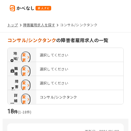
トップ
障害雇用求人を探す
コンサル/シンクタンク
コンサル/シンクタンク
の障害者雇用求人の一覧
地
変
選択してください
域/
更
路
職
変
選択してください
線
種
更
障
変
選択してください
害
更
配
詳
変
慮
コンサル/シンクタンク
細
更
条
18
件
件
(
1
-
18
件)