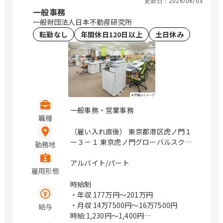
更新日：
2026/06/03
一般事務
一般財団法人日本不動産研究所
転勤なし
年間休日120日以上
土日休み
一般事務・営業事務
職種
（雇い入れ直後） 東京都港区虎ノ門１
ー３－１ 東京虎ノ門グローバルスクエ
勤務地
ア / 虎ノ門
アルバイト/パート
雇用形態
時給制
・年収
177万円〜201万円
・月収
14万7500円〜16万7500円
給与
時給:1,230円～1,400円