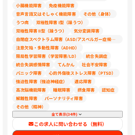
年俸を15分割した概算のため、実際の支
小腸機能障害
免疫機能障害
給額は企業側の規定に準じます
音声言語又はそしゃく機能障害
その他（身体）
うつ病
双極性障害 I型（躁うつ）
双極性障害 II型（躁うつ）
気分変調障害
自閉症スペクトラム障害（ASD/アスペルガー症候群/広汎性発達障害）
注意欠陥・多動性障害（ADHD）
限局性学習障害（学習障害/LD）
統合失調症
統合失調感情障害
てんかん
社会不安障害
パニック障害
心的外傷後ストレス障害（PTSD）
強迫性障害（強迫神経症）
適応障害
高次脳機能障害
睡眠障害
摂食障害
認知症
解離性障害
パーソナリティ障害
その他（精神）
全て表示(34件)
この求人に問い合わせる（無料）