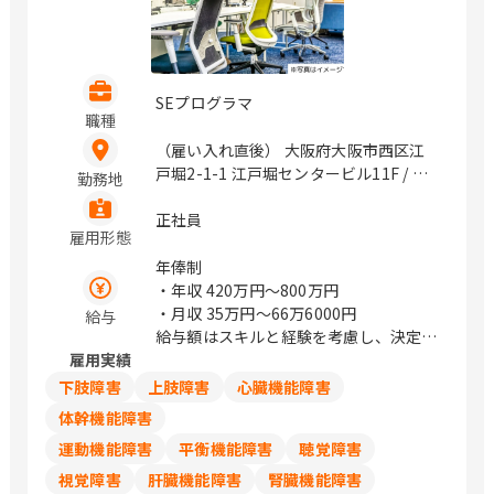
SEプログラマ
職種
（雇い入れ直後） 大阪府大阪市西区江
戸堀2-1-1 江戸堀センタービル11F / 肥
勤務地
後橋、中之島
正社員
雇用形態
年俸制
・年収
420万円〜800万円
・月収
35万円〜66万6000円
給与
給与額はスキルと経験を考慮し、決定し
雇用実績
ます
下肢障害
上肢障害
心臓機能障害
体幹機能障害
運動機能障害
平衡機能障害
聴覚障害
視覚障害
肝臓機能障害
腎臓機能障害