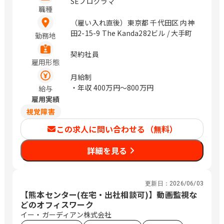
SEプログラマ
職種
（雇い入れ直後）東京都 千代田区 内神
田2-15-9 The Kanda282ビル / 大手町
勤務地
契約社員
雇用形態
月給制
・年収
400万円〜800万円
給与
雇用実績
視覚障害
この求人に問い合わせる（無料）
詳細を見る
更新日：
2026/06/03
【熊本センター(在宅・出社相談可)】動画監視な
どのオフィスワーク
イー・ガーディアン株式会社