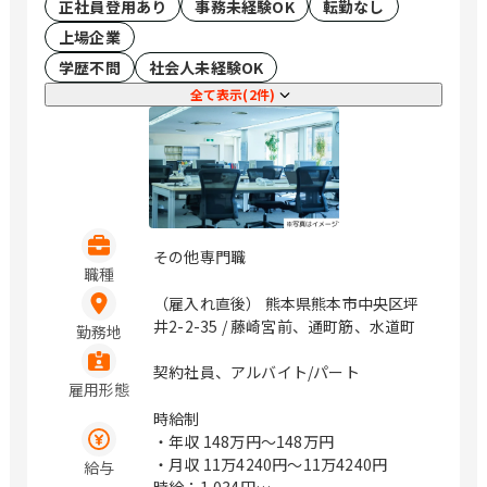
正社員登用あり
事務未経験OK
転勤なし
上場企業
学歴不問
社会人未経験OK
全て表示(2件)
その他専門職
職種
（雇入れ直後） 熊本県熊本市中央区坪
井2-2-35 / 藤崎宮前、通町筋、水道町
勤務地
契約社員、アルバイト/パート
雇用形態
時給制
・年収
148万円〜148万円
・月収
11万4240円〜11万4240円
給与