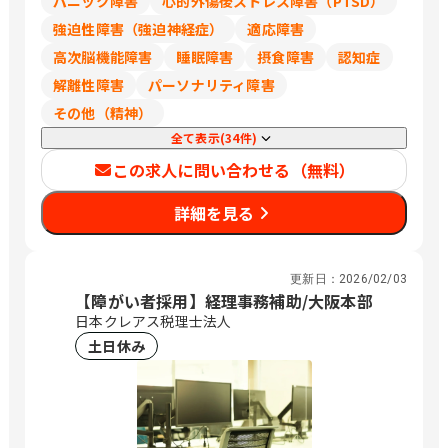
パニック障害
心的外傷後ストレス障害（PTSD）
強迫性障害（強迫神経症）
適応障害
高次脳機能障害
睡眠障害
摂食障害
認知症
解離性障害
パーソナリティ障害
その他（精神）
全て表示(34件)
この求人に問い合わせる（無料）
詳細を見る
更新日：
2026/02/03
【障がい者採用】経理事務補助/大阪本部
日本クレアス税理士法人
土日休み