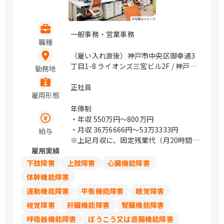
一般事務・営業事務
職種
（雇い入れ直後）神戸市中央区御幸通3
丁目1-8 ライオンズ三宮ビル2F / 神戸三
勤務地
宮、三宮
正社員
雇用形態
年俸制
・年収
550万円〜800万円
・月収
36万6666円〜53万3333円
給与
※上記月収に、固定残業代（月20時間
雇用実績
分）を含む
※超過分は別途全額支給
下肢障害
上肢障害
心臓機能障害
体幹機能障害
運動機能障害
平衡機能障害
聴覚障害
【給与その他】
年俸は15分割（賞与3回分を含む）にて
視覚障害
肝臓機能障害
腎臓機能障害
支給いたします。
呼吸器機能障害
ぼうこう又は直腸機能障害