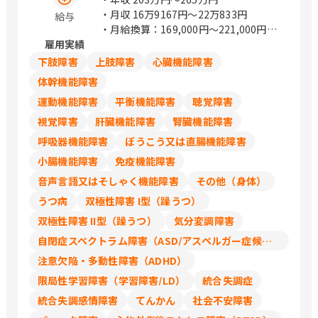
・月収
16万9167円〜22万833円
給与
・月給換算：169,000円～221,000円
雇用実績
・時給1,300円～1,700円
・年収、月給は週30～40時間働いた場
下肢障害
上肢障害
心臓機能障害
合の目安金額になります
体幹機能障害
運動機能障害
平衡機能障害
聴覚障害
視覚障害
肝臓機能障害
腎臓機能障害
呼吸器機能障害
ぼうこう又は直腸機能障害
小腸機能障害
免疫機能障害
音声言語又はそしゃく機能障害
その他（身体）
うつ病
双極性障害 I型（躁うつ）
双極性障害 II型（躁うつ）
気分変調障害
自閉症スペクトラム障害（ASD/アスペルガー症候群/広汎性発達障害）
注意欠陥・多動性障害（ADHD）
限局性学習障害（学習障害/LD）
統合失調症
統合失調感情障害
てんかん
社会不安障害