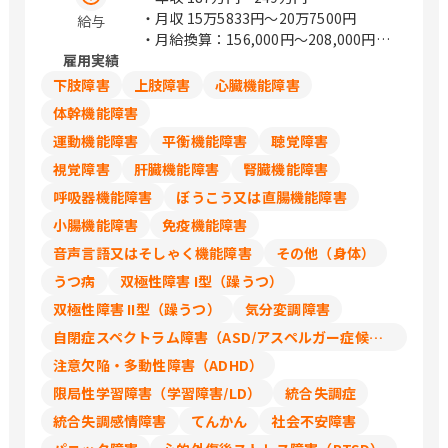
・月収
15万5833円〜20万7500円
給与
・月給換算：156,000円～208,000円
雇用実績
・時給1,200円～1,600円
・年収、月給は週30～40時間働いた場
下肢障害
上肢障害
心臓機能障害
合の目安金額になります
体幹機能障害
運動機能障害
平衡機能障害
聴覚障害
視覚障害
肝臓機能障害
腎臓機能障害
呼吸器機能障害
ぼうこう又は直腸機能障害
小腸機能障害
免疫機能障害
音声言語又はそしゃく機能障害
その他（身体）
うつ病
双極性障害 I型（躁うつ）
双極性障害 II型（躁うつ）
気分変調障害
自閉症スペクトラム障害（ASD/アスペルガー症候群/広汎性発達障害）
注意欠陥・多動性障害（ADHD）
限局性学習障害（学習障害/LD）
統合失調症
統合失調感情障害
てんかん
社会不安障害