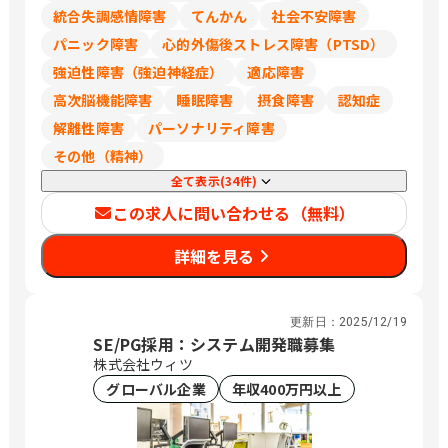
統合失調感情障害
てんかん
社会不安障害
パニック障害
心的外傷後ストレス障害（PTSD）
強迫性障害（強迫神経症）
適応障害
高次脳機能障害
睡眠障害
摂食障害
認知症
解離性障害
パーソナリティ障害
その他（精神）
全て表示(34件)
この求人に問い合わせる（無料）
詳細を見る
更新日：
2025/12/19
SE/PG採用：システム開発職募集
株式会社ウィツ
グローバル企業
年収400万円以上