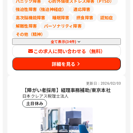
パニック障害
心的外傷後ストレス障害（PTSD）
強迫性障害（強迫神経症）
適応障害
高次脳機能障害
睡眠障害
摂食障害
認知症
解離性障害
パーソナリティ障害
その他（精神）
全て表示(34件)
この求人に問い合わせる（無料）
詳細を見る
更新日：
2026/02/03
【障がい者採用】経理事務補助/東京本社
日本クレアス税理士法人
土日休み