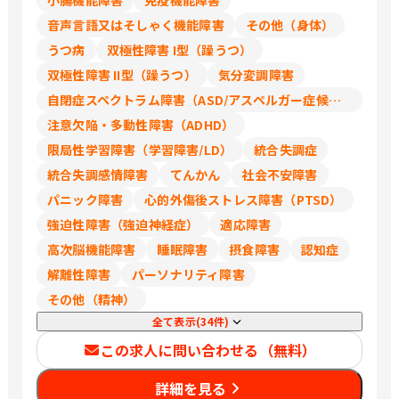
小腸機能障害
免疫機能障害
音声言語又はそしゃく機能障害
その他（身体）
うつ病
双極性障害 I型（躁うつ）
双極性障害 II型（躁うつ）
気分変調障害
自閉症スペクトラム障害（ASD/アスペルガー症候群/広汎性発達障害）
注意欠陥・多動性障害（ADHD）
限局性学習障害（学習障害/LD）
統合失調症
統合失調感情障害
てんかん
社会不安障害
パニック障害
心的外傷後ストレス障害（PTSD）
強迫性障害（強迫神経症）
適応障害
高次脳機能障害
睡眠障害
摂食障害
認知症
解離性障害
パーソナリティ障害
その他（精神）
全て表示(34件)
この求人に問い合わせる（無料）
詳細を見る