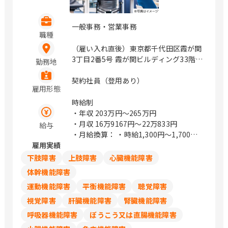
一般事務・営業事務
職種
（雇い入れ直後）東京都千代田区霞が関
3丁目2番5号 霞が関ビルディング33階 /
勤務地
虎ノ門
契約社員（登用あり）
雇用形態
時給制
・年収
203万円〜265万円
・月収
16万9167円〜22万833円
給与
・月給換算： ・時給1,300円～1,700円
雇用実績
・年収、月給は週30～40時間働いた場
合の目安金額になります
下肢障害
上肢障害
心臓機能障害
体幹機能障害
運動機能障害
平衡機能障害
聴覚障害
視覚障害
肝臓機能障害
腎臓機能障害
呼吸器機能障害
ぼうこう又は直腸機能障害