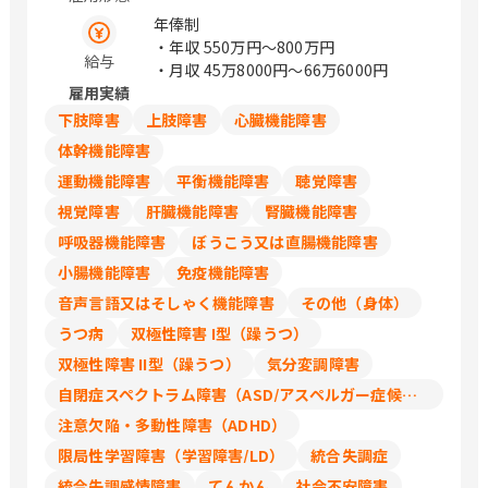
年俸制
・年収
550万円〜800万円
給与
・月収
45万8000円〜66万6000円
雇用実績
下肢障害
上肢障害
心臓機能障害
体幹機能障害
運動機能障害
平衡機能障害
聴覚障害
視覚障害
肝臓機能障害
腎臓機能障害
呼吸器機能障害
ぼうこう又は直腸機能障害
小腸機能障害
免疫機能障害
音声言語又はそしゃく機能障害
その他（身体）
うつ病
双極性障害 I型（躁うつ）
双極性障害 II型（躁うつ）
気分変調障害
自閉症スペクトラム障害（ASD/アスペルガー症候群/広汎性発達障害）
注意欠陥・多動性障害（ADHD）
限局性学習障害（学習障害/LD）
統合失調症
統合失調感情障害
てんかん
社会不安障害