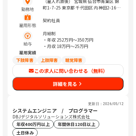
（雇入れ直後） 宮城県 仙台市青葉区 錦
町1-7-25 東京都 千代田区 内神田2-16-9
勤務地
（変更の範囲） 会社の定める範囲 / 仙
台、神田
契約社員
雇用形態
月給制
・年収
252万円〜350万円
給与
・月収
18万円〜25万円
雇用実績
下肢障害
上肢障害
聴覚障害
この求人に問い合わせる（無料）
詳細を見る
更新日：
2026/05/12
システムエンジニア / プログラマー
DBJデジタルソリューションズ株式会社
年収400万円以上
年間休日120日以上
土日休み