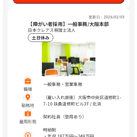
更新日：
2026/02/03
【障がい者採用】一般事務/大阪本部
日本クレアス税理士法人
土日休み
一般事務・営業事務
職種
（雇い入れ直後）大阪市中央区道修町1-
7-10 扶桑道修町ビル3F / 北浜
勤務地
契約社員（登用あり）
雇用形態
時給制
・年収
187万円〜249万円