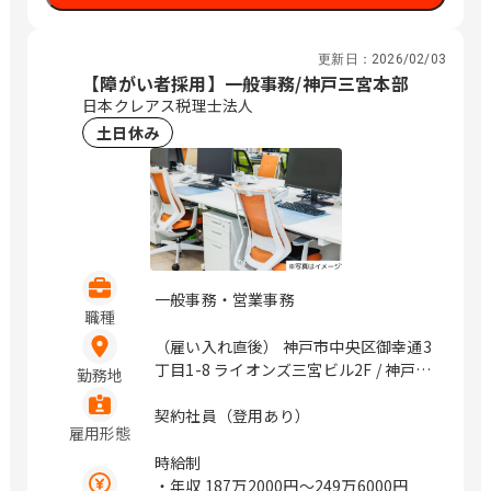
更新日：
2026/02/03
【障がい者採用】一般事務/神戸三宮本部
日本クレアス税理士法人
土日休み
一般事務・営業事務
職種
（雇い入れ直後） 神戸市中央区御幸通3
丁目1-8 ライオンズ三宮ビル2F / 神戸三
勤務地
宮、三宮
契約社員（登用あり）
雇用形態
時給制
・年収
187万2000円〜249万6000円