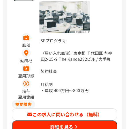
SEプログラマ
職種
（雇い入れ直後）東京都 千代田区 内神
田2-15-9 The Kanda282ビル / 大手町
勤務地
契約社員
雇用形態
月給制
・年収
400万円〜800万円
給与
雇用実績
視覚障害
この求人に問い合わせる（無料）
詳細を見る