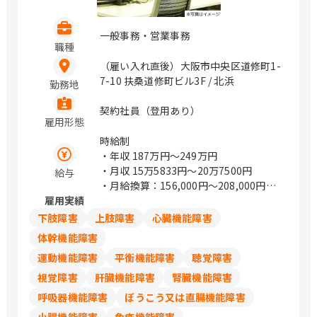
一般事務・営業事務
職種
（雇い入れ直後）大阪市中央区道修町1-
7-10 扶桑道修町ビル3F / 北浜
勤務地
契約社員（登用あり）
雇用形態
時給制
・年収
187万円〜249万円
・月収
15万5833円〜20万7500円
給与
・月給換算：156,000円～208,000円
雇用実績
・時給1,200円～1,600円
・年収、月給は週30～40時間働いた場
下肢障害
上肢障害
心臓機能障害
合の目安金額になります
体幹機能障害
運動機能障害
平衡機能障害
聴覚障害
視覚障害
肝臓機能障害
腎臓機能障害
呼吸器機能障害
ぼうこう又は直腸機能障害