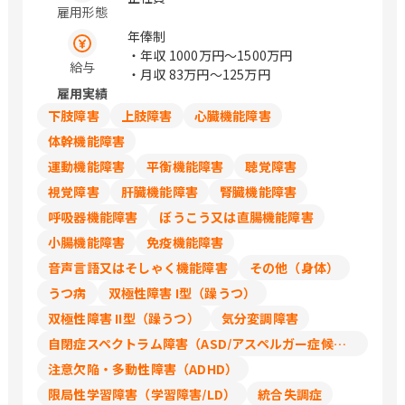
雇用形態
年俸制
・年収
1000万円〜1500万円
給与
・月収
83万円〜125万円
雇用実績
下肢障害
上肢障害
心臓機能障害
体幹機能障害
運動機能障害
平衡機能障害
聴覚障害
視覚障害
肝臓機能障害
腎臓機能障害
呼吸器機能障害
ぼうこう又は直腸機能障害
小腸機能障害
免疫機能障害
音声言語又はそしゃく機能障害
その他（身体）
うつ病
双極性障害 I型（躁うつ）
双極性障害 II型（躁うつ）
気分変調障害
自閉症スペクトラム障害（ASD/アスペルガー症候群/広汎性発達障害）
注意欠陥・多動性障害（ADHD）
限局性学習障害（学習障害/LD）
統合失調症