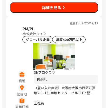
詳細を見る
更新日：
2025/12/19
PM/PL
株式会社ウィツ
グローバル企業
年収400万円以上
SEプログラマ
PM/PL
職種
（雇い入れ直後）大阪府大阪市西区江戸
堀2-1-1 江戸堀センタービル11F / 肥後
勤務地
橋、中之島
正社員
雇用形態