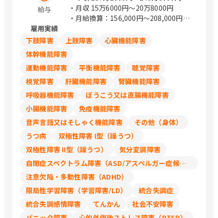
・月収
15万6000円〜20万8000円
給与
・月給換算：156,000円～208,000円
雇用実績
・時給1,200円～1,600円
・年収=時給×6時間勤務×週5日勤務
下肢障害
上肢障害
心臓機能障害
×52週で計算しています
体幹機能障害
・月給は年収÷12か月の目安金額になり
運動機能障害
平衡機能障害
聴覚障害
ます
視覚障害
肝臓機能障害
腎臓機能障害
呼吸器機能障害
ぼうこう又は直腸機能障害
小腸機能障害
免疫機能障害
音声言語又はそしゃく機能障害
その他（身体）
うつ病
双極性障害 I型（躁うつ）
双極性障害 II型（躁うつ）
気分変調障害
自閉症スペクトラム障害（ASD/アスペルガー症候群/広汎性発達障害）
注意欠陥・多動性障害（ADHD）
限局性学習障害（学習障害/LD）
統合失調症
統合失調感情障害
てんかん
社会不安障害
パニック障害
心的外傷後ストレス障害（PTSD）