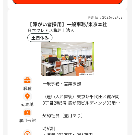
更新日：
2026/02/03
【障がい者採用】一般事務/東京本社
日本クレアス税理士法人
土日休み
一般事務・営業事務
職種
（雇い入れ直後）東京都千代田区霞が関
3丁目2番5号 霞が関ビルディング33階 /
勤務地
虎ノ門
契約社員（登用あり）
雇用形態
時給制
・年収
203万円〜265万円