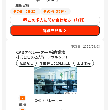
時給：1,034円
雇用実績
年収、月給は週30時間働いた場合の目安
金額になります
その他（身体）
その他（精神）
この求人に問い合わせる（無料）
詳細を見る
更新日：
2026/06/03
CADオペレーター 補助業務
株式会社復建技術コンサルタント
転勤なし
年間休日120日以上
土日休み
CADオペレーター
職種