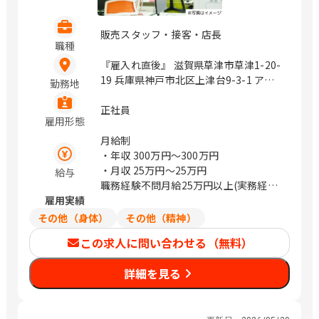
兵庫県西宮市両度町6－30 和歌山県和歌
山市杉ノ馬場一丁目1番地FK
販売スタッフ・接客・店長
BUILDING3階 鳥取県米子市米原4丁目2
職種
番27号 島根県松江市嫁島町10－15 岡山
『雇入れ直後』 滋賀県草津市草津1-20-
県岡山市北区今2丁目9番8号 岡山県倉敷
19 兵庫県神戸市北区上津台9-3-1 アコ
勤務地
市白楽町587-3 広島県広島市安佐南区西
ーデア・ガーデン神戸三田 内 兵庫県加
原5-16-6 （ケイ・テイ ビル3F） 山口県
古川市東神吉町出河原862 イオンタウン
正社員
周南市久米中央四丁目10番11号 山口県
雇用形態
加古川 内 岡山県岡山市南区新保1138-
下関市綾羅木本町3丁目13-9 山口県山口
13 岡山県倉敷市笹沖398-1 広島県福山
月給制
市小郡下郷2227番地4 徳島県徳島市中洲
市王子町2-13-1 山口県防府市佐波2-6-
・年収
300万円〜300万円
町一丁目8-1 愛媛県松山市生石町130-1
17 香川県高松市田村507-1 愛媛県新居
・月収
25万円〜25万円
給与
高知県高知市杉井流21番10号 福岡県福
浜市菊本町1-1-30 愛媛県伊予郡松前町
職務経験不問月給25万円以上(実務経験
岡市博多区御供所町1-1 （西鉄祇園ビ
大字永田519-1 高知県高知市介良乙
雇用実績
者優遇)
ル） 福岡県北九州市小倉北区京町三丁
1095-1 福岡県京都郡みやこ町勝山黒田
その他（身体）
その他（精神）
目7番1号 （ガーデンシティ小倉3階）
1650-1 福岡県春日市春日4丁目86 福岡
福岡県久留米市合川町1925番1号 （中央
この求人に問い合わせる（無料）
県福岡市早良区有田6-26-3 佐賀県佐賀
公園通り） 佐賀県佐賀市駅前中央1丁目
市高木瀬町長瀬718-1 長崎県佐世保市千
14-40 （ニッセイ佐賀駅前ビル4F） 熊
詳細を見る
尽町11-1 長崎県長崎市城栄町8-6 熊本
本県熊本市南区田井島1丁目7-1 宮崎県
県菊池郡菊陽町津久礼158-12 熊本県熊
延岡市日の出町2丁目1番地9 （メモリア
本市御幸笛田2-12-1 大分県大分市牧3-
ルライフ1階北号室） 宮崎県宮崎市高千
1-1 沖縄県島尻郡南風原町兼城605-3 沖