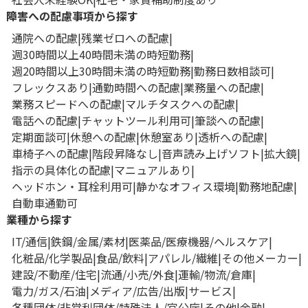
障害への配慮事項から探す
通院への配慮
残業ゼロへの配慮
週30時間以上40時間未満の時短勤務
週20時間以上30時間未満の時短勤務
勤務日数相談可
フレックスあり
通勤時間への配慮
業務量への配慮
業務スピードへの配慮
マルチタスクへの配慮
電話への配慮
チャットツール利用可
筆談への配慮
定期面談可
休憩への配慮
休憩室あり
透析への配慮
車椅子への配慮
階段昇降なし
音声読み上げソフト
拡大鏡
指示の具体化の配慮
マニュアルあり
ヘッドホン・耳栓利用可
静かなオフィス環境
勤務地配慮
自動車通勤可
業種から探す
IT/通信
鉄鋼/金属/素材
医薬品/医療機器/ヘルスケア
化粧品/化学製品
食品/飲料
アパレル/繊維
その他メーカー
建設/不動産/住宅
流通/小売/外食
運輸/物流/倉庫
電力/ガス/石油
メディア/広告/出版
サービス
各種団体/非営利団体/特殊法人/官公庁
その他
金融