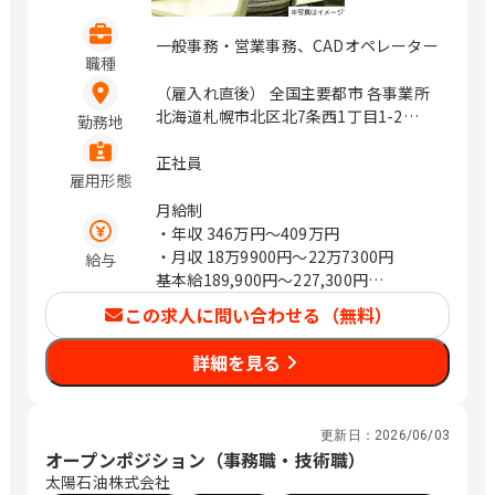
一般事務・営業事務、CADオペレーター
職種
（雇入れ直後） 全国主要都市 各事業所
北海道札幌市北区北7条西1丁目1-2
勤務地
（SE札幌ビル5F） 岩手県盛岡市盛岡駅
前北通1-10橋市盛岡ビル7F 宮城県仙台
正社員
雇用形態
市青葉区一番町4丁目6-1 （第一生命タ
ワービル5F） 山形県山形市篭田3-9-5
月給制
福島県郡山市本町一丁目4－8 茨城県水
・年収
346万円〜409万円
戸市城南1-1-6 （サザン水戸ビル301）
・月収
18万9900円〜22万7300円
給与
栃木県宇都宮市城東1丁目-11-5 群馬県
基本給189,900円～227,300円
前橋市天川大島町2-15-7 埼玉県さいた
※試用期間あり（6ヵ月）
この求人に問い合わせる（無料）
ま市浦和区岸町4-26-15 （浦和SHビル
※試用期間中の労働条件は同条件
2F） 埼玉県熊谷市筑波2丁目48番地1
※賞与：昨年度実績5.51か月
詳細を見る
（熊谷大栄ビル2階） 埼玉県川越市新宿
町1丁目16-3 （SAISHOビル2階） 千葉
県千葉市中央区問屋町1-35 （千葉ポー
更新日：
2026/06/03
トサイドタワー10階） 千葉県船橋市本
オープンポジション（事務職・技術職）
町1-3-1 Face13階 （ご予約制） 千葉県
太陽石油株式会社
流山市おおたかの森西1-2-3 （アゼリア