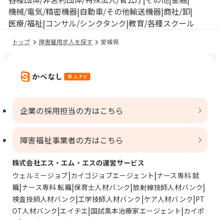
機械/電気/精密機器
自動車/その他輸送機器
商社/卸
医療/福祉
コンサル/シンクタンク
教育/各種スクール
トップ
障害雇用求人を探す
愛媛県
企業の採用担当の方はこちら
障害福祉事業者の方はこちら
株式会社エス・エム・エスの運営サービス
ウェルミージョブ
カイゴジョブエージェント
ナース専科 就
職
ナース専科 転職
保育士人材バンク
放射線技師人材バンク
検査技師人材バンク
工学技師人材バンク
ケア人材バンク
PT
OT人材バンク
エイチエ
国試黒本治療家エージェント
カイポ