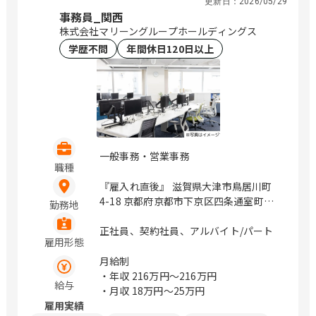
更新日：
2026/05/29
穂通2-3-20 鹿児島県鹿児島市与次郎2丁
縄県沖縄市美原1-22-1 / 草津、道場南
事務員_関西
目4番7号 ※転居を伴う転勤なし。 ※原
口、加古川、備前西市、浦田、福山、防
株式会社マリーングループホールディングス
則マイカー通勤不可 / 札幌、盛岡、勾当
府、三条、新居浜、岡田、小篭通、大野
学歴不問
年間休日120日以上
台公園、山形、郡山、水戸、宇都宮、前
城、次郎丸、佐賀、佐世保、平和公園、
橋、浦和、熊谷、川越、千葉みなと、船
光の森、南熊本、牧、首里、てだこ浦西
橋、流山おおたかの森、池袋、新宿、表
参道、立川、みなとみらい、海老名、辻
堂、新潟、金沢、甲府、松本、岐阜、静
岡、栄、豊橋、岡崎、草津、彦根、烏丸
御池、福知山、高の原、大阪、箕面船場
一般事務・営業事務
阪大前、枚方市、なかもず、東岸和田、
職種
明石、姫路、西宮北口、和歌山市、三本
『雇入れ直後』 滋賀県大津市鳥居川町
松口、乃木、北長瀬、倉敷、下祇園、櫛
4-18 京都府京都市下京区四条通室町東
ケ浜、綾羅木、新山口、徳島、松山、高
勤務地
入函谷鉾町85番地1 大阪府大阪市城東区
知、祇園、小倉、西鉄久留米、佐賀、平
古市3丁目23-23 兵庫県西脇市下戸田
正社員、契約社員、アルバイト/パート
成、延岡、宮崎、郡元
雇用形態
270-39 / 拠点に依る
月給制
・年収
216万円〜216万円
給与
・月収
18万円〜25万円
雇用実績