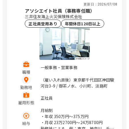
神奈川県横浜市西区みなとみらい4-4-5
更新日：
2026/07/08
（横浜アイマークプレイス4階） 神奈川
アソシエイト社員（事務専任職）
県海老名市めぐみ町2番2号 （ViNA
三井住友海上火災保険株式会社
GARDENS OFFICE 14階） 神奈川県藤沢
正社員登用あり
年間休日120日以上
市辻堂神台2-2-1 （アイクロス湘南9
階） 新潟県新潟市中央区上所中1-7-23
石川県金沢市鞍月4丁目125 山梨県甲府
市上石田3-6-38 長野県松本市渚二丁目4
番31号（2F） 岐阜県岐阜市市橋3丁目4
番8号 静岡県静岡市駿河区稲川二丁目1-
1 （伊伝静岡駅南ビル6F） 愛知県名古
一般事務・営業事務
屋市中区栄3-18-1 （ナディアパークビ
職種
ジネスセンタービル16F） 愛知県名古屋
（雇い入れ直後）東京都千代田区神田駿
市中区栄3-18-1 （ナディアパークビジ
河台3-9 / 御茶ノ水、小川町、淡路町
勤務地
ネスセンタービル16F） 愛知県豊橋市曙
町松並101番地206 愛知県岡崎市唐沢町
正社員
11番地5 （第一生命・三井住友海上岡崎
雇用形態
ビル10F） 滋賀県草津市渋川1丁目3番4
月給制
号 （近江伊吹館 1階） 滋賀県彦根市大
・年収
350万円〜375万円
東町14番25号 （上野第Ⅶビル 3階） 京
・月収
23万2700円〜24万8700円
給与
都府京都市中京区烏丸通御池下る梅屋町
勤務地による。例：東京、神奈川、千