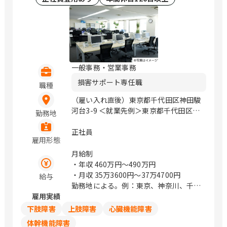
下関市綾羅木本町3丁目13-9 山口県山口
市小郡下郷2227番地4 徳島県徳島市中洲
町一丁目8-1 愛媛県松山市生石町130-1
高知県高知市杉井流21番10号 福岡県福
岡市博多区御供所町1-1 （西鉄祇園ビ
ル） 福岡県北九州市小倉北区京町三丁
一般事務・営業事務
目7番1号 （ガーデンシティ小倉3階）
損害サポート専任職
福岡県久留米市合川町1925番1号 （中央
職種
公園通り） 佐賀県佐賀市駅前中央1丁目
（雇い入れ直後）東京都千代田区神田駿
14-40 （ニッセイ佐賀駅前ビル4F） 熊
河台3-9 ＜就業先例＞東京都千代田区神
勤務地
本県熊本市南区田井島1丁目7-1 宮崎県
田駿河台3-9 / 御茶ノ水、小川町、淡路
延岡市日の出町2丁目1番地9 （メモリア
町
正社員
ルライフ1階北号室） 宮崎県宮崎市高千
雇用形態
穂通2-3-20 鹿児島県鹿児島市与次郎2丁
月給制
目4番7号 ※転居を伴う転勤なし。 ※原
・年収
460万円〜490万円
則マイカー通勤不可 / 札幌、盛岡、勾当
・月収
35万3600円〜37万4700円
給与
台公園、山形、郡山、水戸、宇都宮、前
勤務地による。例：東京、神奈川、千
橋、浦和、熊谷、川越、千葉みなと、船
雇用実績
葉、埼玉は374,700円
橋、流山おおたかの森、池袋、新宿、表
下肢障害
上肢障害
心臓機能障害
参道、立川、みなとみらい、海老名、辻
堂、新潟、金沢、甲府、松本、岐阜、静
体幹機能障害