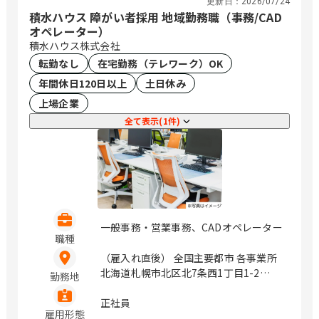
更新日：
2026/07/24
積水ハウス 障がい者採用 地域勤務職（事務/CAD
オペレーター）
積水ハウス株式会社
転勤なし
在宅勤務（テレワーク）OK
年間休日120日以上
土日休み
上場企業
全て表示(1件)
一般事務・営業事務、CADオペレーター
職種
（雇入れ直後） 全国主要都市 各事業所
北海道札幌市北区北7条西1丁目1-2
勤務地
（SE札幌ビル5F） 岩手県盛岡市盛岡駅
前北通1-10橋市盛岡ビル7F 宮城県仙台
正社員
雇用形態
市青葉区一番町4丁目6-1 （第一生命タ