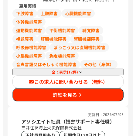
358番地 （アーバネックス御池ビル西館
雇用実績
葉、埼玉は248,700円
6階） 京都府福知山市厚東町2 京都府木
下肢障害
上肢障害
心臓機能障害
津川市兜台6丁目6－4 （総合住宅研究所
内） 大阪府大阪市北区大淀中1－1－30
体幹機能障害
（梅田スカイビルタワーウエスト34階）
運動機能障害
平衡機能障害
聴覚障害
大阪府箕面市船場東1-10-33 大阪府枚方
視覚障害
肝臓機能障害
腎臓機能障害
市新町一丁目10番1号 （レジデンス櫂枚
方駅前102号） 大阪府堺市北区長曽根町
呼吸器機能障害
ぼうこう又は直腸機能障害
3047番地12 大阪府岸和田市土生町3丁
小腸機能障害
免疫機能障害
目17番32号 松本ビル 大阪市北区大淀中
音声言語又はそしゃく機能障害
その他（身体）
1-1-93 （梅田スカイビルガーデンシッ
クス3階） 兵庫県明石市大明石町2丁目
全て表示(12件)
1-32 （ラ スーノ明石公園前ビル） 兵庫
この求人に問い合わせる（無料）
県姫路市東延末1-1 （姫路NKビル1F）
兵庫県西宮市両度町6－30 和歌山県和歌
詳細を見る
山市杉ノ馬場一丁目1番地FK
BUILDING3階 鳥取県米子市米原4丁目2
番27号 島根県松江市嫁島町10－15 岡山
更新日：
2026/07/08
県岡山市北区今2丁目9番8号 岡山県倉敷
アソシエイト社員（損害サポート専任職）
市白楽町587-3 広島県広島市安佐南区西
三井住友海上火災保険株式会社
原5-16-6 （ケイ・テイ ビル3F） 山口県
正社員登用あり
年間休日120日以上
周南市久米中央四丁目10番11号 山口県