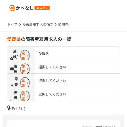
トップ
障害雇用求人を探す
愛媛県
愛媛県
の障害者雇用求人の一覧
地
変
愛媛県
域/
更
路
職
変
選択してください
線
種
更
障
変
選択してください
害
更
配
詳
変
慮
選択してください
細
更
条
9
件
件
(
1
-
9
件)