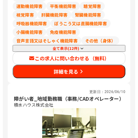
岡、栄、豊橋、岡崎、草津、彦根、烏丸
運動機能障害
平衡機能障害
聴覚障害
御池、福知山、高の原、大阪、箕面船場
視覚障害
肝臓機能障害
腎臓機能障害
阪大前、枚方市、なかもず、東岸和田、
明石、姫路、西宮北口、和歌山市、三本
呼吸器機能障害
ぼうこう又は直腸機能障害
松口、乃木、北長瀬、倉敷、下祇園、櫛
小腸機能障害
免疫機能障害
ケ浜、綾羅木、新山口、徳島、松山、高
音声言語又はそしゃく機能障害
その他（身体）
知、祇園、小倉、西鉄久留米、佐賀、平
全て表示(12件)
成、延岡、宮崎、郡元
この求人に問い合わせる（無料）
詳細を見る
更新日：
2026/06/10
障がい者_地域勤務職（事務/CADオペレーター）
積水ハウス株式会社