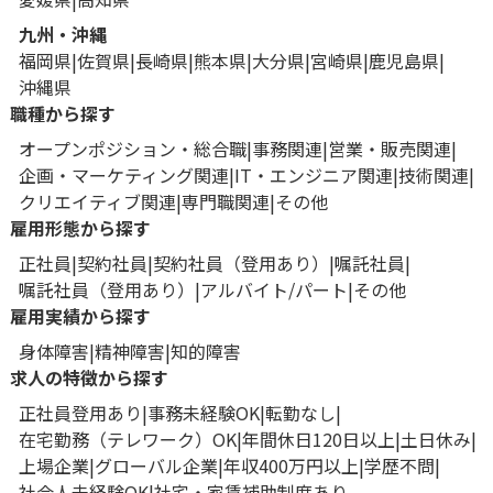
九州・沖縄
福岡県
佐賀県
長崎県
熊本県
大分県
宮崎県
鹿児島県
沖縄県
職種から探す
オープンポジション・総合職
事務関連
営業・販売関連
企画・マーケティング関連
IT・エンジニア関連
技術関連
クリエイティブ関連
専門職関連
その他
雇用形態から探す
正社員
契約社員
契約社員（登用あり）
嘱託社員
嘱託社員（登用あり）
アルバイト/パート
その他
雇用実績から探す
身体障害
精神障害
知的障害
求人の特徴から探す
正社員登用あり
事務未経験OK
転勤なし
在宅勤務（テレワーク）OK
年間休日120日以上
土日休み
上場企業
グローバル企業
年収400万円以上
学歴不問
社会人未経験OK
社宅・家賃補助制度あり