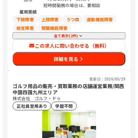
市中区栄3-18-1 （ナディアパークビジ
短時間勤務の場合は、要相談
ネスセンタービル16F） 愛知県豊橋市曙
雇用実績
町松並101番地206 愛知県岡崎市唐沢町
下肢障害
上肢障害
うつ病
運動機能障害
11番地5 （第一生命・三井住友海上岡崎
ビル10F） 滋賀県草津市渋川1丁目3番4
視覚障害
腎臓機能障害
号 （近江伊吹館 1階） 滋賀県彦根市大
全て表示(2件)
東町14番25号 （上野第Ⅶビル 3階） 京
この求人に問い合わせる（無料）
都府京都市中京区烏丸通御池下る梅屋町
358番地 （アーバネックス御池ビル西館
詳細を見る
6階） 京都府福知山市厚東町2 京都府木
津川市兜台6丁目6－4 （総合住宅研究所
内） 大阪府大阪市北区大淀中1－1－30
（梅田スカイビルタワーウエスト34階）
更新日：
2026/05/29
ゴルフ用品の販売・買取業務の店舗運営業務/関西
大阪府箕面市船場東1-10-33 大阪府枚方
中国四国九州エリア
市新町一丁目10番1号 （レジデンス櫂枚
株式会社 ゴルフ・ドゥ
方駅前102号） 大阪府堺市北区長曽根町
3047番地12 大阪府岸和田市土生町3丁
正社員登用あり
学歴不問
目17番32号 松本ビル 大阪市北区大淀中
1-1-93 （梅田スカイビルガーデンシッ
クス3階） 兵庫県明石市大明石町2丁目
1-32 （ラ スーノ明石公園前ビル） 兵庫
県姫路市東延末1-1 （姫路NKビル1F）