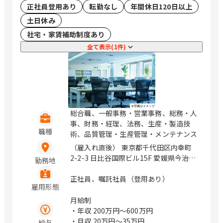
正社員登用あり
転勤なし
年間休日120日以上
テラス9階） 東京都豊島区西池袋1-11-1
（メトロポリタンプラザビル11階） 東
土日休み
京都新宿区西新宿3-6-11 （西新宿KSビ
社宅・家賃補助制度あり
ル1F） 東京都港区南青山2-26-1 （D－
全て表示(1件)
LIFEPLACE南青山1階） 東京都立川市曙
町2-37-7 （コアシティ立川1F） 神奈川
県横浜市西区みなとみらい3-7-1
（OCEAN GATE MINATOMIRAI 13F）
神奈川県横浜市西区みなとみらい4-4-5
（横浜アイマークプレイス4階） 神奈川
県海老名市めぐみ町2番2号 （ViNA
総合職、一般事務・営業事務、総務・人
GARDENS OFFICE 14階） 神奈川県藤沢
事、財務・経理、法務、生産・製造技
職種
市辻堂神台2-2-1 （アイクロス湘南9
術、品質管理・生産管理・メンテナンス
階） 新潟県新潟市中央区上所中1-7-23
（雇入れ直後） 東京都千代田区内幸町
石川県金沢市鞍月4丁目125 山梨県甲府
2-2-3 日比谷国際ビル15F 愛媛県今治市
勤務地
市上石田3-6-38 長野県松本市渚二丁目4
菊間町種4070-2 愛媛県松山市一番町1-
番31号（2F） 岐阜県岐阜市市橋3丁目4
15-1 グランディア一番町ビル8F （変更
正社員、嘱託社員（登用あり）
番8号 静岡県静岡市駿河区稲川二丁目1-
雇用形態
の範囲） 会社の定める範囲 / 内幸町、伊
1 （伊伝静岡駅南ビル6F） 愛知県名古
予亀岡、勝山町
月給制
屋市中区栄3-18-1 （ナディアパークビ
・年収
200万円〜600万円
ジネスセンタービル16F） 愛知県名古屋
・月収
20万円〜35万円
給与