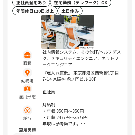
正社員登用あり
在宅勤務（テレワーク）OK
年間休日120日以上
土日休み
社内情報システム、その他IT/ヘルプデス
ク、セキュリティエンジニア、ネットワ
職種
ークエンジニア
『雇入れ直後』 東京都港区西新橋1丁目
7-14 京阪神 虎ノ門ビル 10F
勤務地
正社員
雇用形態
月給制
・年収
350円〜350円
・月収
24万円〜35万円
給与
年収は参考額です。
雇用実績
※経験により前後する場合あり