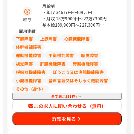
ワービル5F） 山形県山形市篭田3-9-5
月給制
福島県郡山市本町一丁目4－8 茨城県水
・年収
346万円〜409万円
戸市城南1-1-6 （サザン水戸ビル301）
・月収
18万9900円〜22万7300円
給与
栃木県宇都宮市城東1丁目-11-5 群馬県
基本給189,900円～227,300円
前橋市天川大島町2-15-7 埼玉県さいた
雇用実績
※試用期間あり（6ヵ月）
ま市浦和区岸町4-26-15 （浦和SHビル
※試用期間中の労働条件は同条件
下肢障害
上肢障害
心臓機能障害
2F） 埼玉県熊谷市筑波2丁目48番地1
※賞与：昨年度実績5.51か月
体幹機能障害
（熊谷大栄ビル2階） 埼玉県川越市新宿
運動機能障害
平衡機能障害
聴覚障害
町1丁目16-3 （SAISHOビル2階） 千葉
県千葉市中央区問屋町1-35 （千葉ポー
視覚障害
肝臓機能障害
腎臓機能障害
トサイドタワー10階） 千葉県船橋市本
呼吸器機能障害
ぼうこう又は直腸機能障害
町1-3-1 Face13階 （ご予約制） 千葉県
小腸機能障害
音声言語又はそしゃく機能障害
流山市おおたかの森西1-2-3 （アゼリア
テラス9階） 東京都豊島区西池袋1-11-1
その他（身体）
（メトロポリタンプラザビル11階） 東
全て表示(11件)
京都新宿区西新宿3-6-11 （西新宿KSビ
この求人に問い合わせる（無料）
ル1F） 東京都港区南青山2-26-1 （D－
LIFEPLACE南青山1階） 東京都立川市曙
詳細を見る
町2-37-7 （コアシティ立川1F） 神奈川
県横浜市西区みなとみらい3-7-1
（OCEAN GATE MINATOMIRAI 13F）