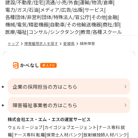
建設/不動産/住宅
流通/小売/外食
運輸/物流/倉庫
電力/ガス/石油
メディア/広告/出版
サービス
各種団体/非営利団体/特殊法人/官公庁
その他
金融
機械/電気/精密機器
自動車/その他輸送機器
商社/卸
医療/福祉
コンサル/シンクタンク
教育/各種スクール
トップ
障害雇用求人を探す
愛媛県
精神障害
企業の採用担当の方はこちら
障害福祉事業者の方はこちら
株式会社エス・エム・エスの運営サービス
ウェルミージョブ
カイゴジョブエージェント
ナース専科 就
職
ナース専科 転職
保育士人材バンク
放射線技師人材バンク