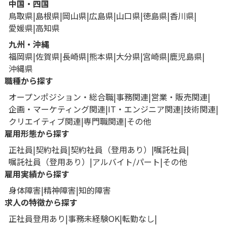
中国・四国
鳥取県
島根県
岡山県
広島県
山口県
徳島県
香川県
愛媛県
高知県
九州・沖縄
福岡県
佐賀県
長崎県
熊本県
大分県
宮崎県
鹿児島県
沖縄県
職種から探す
オープンポジション・総合職
事務関連
営業・販売関連
企画・マーケティング関連
IT・エンジニア関連
技術関連
クリエイティブ関連
専門職関連
その他
雇用形態から探す
正社員
契約社員
契約社員（登用あり）
嘱託社員
嘱託社員（登用あり）
アルバイト/パート
その他
雇用実績から探す
身体障害
精神障害
知的障害
求人の特徴から探す
正社員登用あり
事務未経験OK
転勤なし