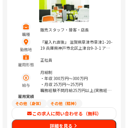
販売スタッフ・接客・店長
職種
『雇入れ直後』 滋賀県草津市草津1-20-
19 兵庫県神戸市北区上津台9-3-1 アコ
勤務地
ーデア・ガーデン神戸三田 内 兵庫県加
古川市東神吉町出河原862 イオンタウン
正社員
雇用形態
加古川 内 岡山県岡山市南区新保1138-
13 岡山県倉敷市笹沖398-1 広島県福山
月給制
市王子町2-13-1 山口県防府市佐波2-6-
・年収
300万円〜300万円
17 香川県高松市田村507-1 愛媛県新居
・月収
25万円〜25万円
給与
浜市菊本町1-1-30 愛媛県伊予郡松前町
職務経験不問月給25万円以上(実務経験
大字永田519-1 高知県高知市介良乙
雇用実績
者優遇)
1095-1 福岡県京都郡みやこ町勝山黒田
その他（身体）
その他（精神）
1650-1 福岡県春日市春日4丁目86 福岡
この求人に問い合わせる（無料）
県福岡市早良区有田6-26-3 佐賀県佐賀
市高木瀬町長瀬718-1 長崎県佐世保市千
詳細を見る
尽町11-1 長崎県長崎市城栄町8-6 熊本