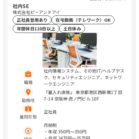
社内SE
株式会社ピーアンドアイ
正社員登用あり
在宅勤務（テレワーク）OK
年間休日120日以上
土日休み
社内情報システム、その他IT/ヘルプデス
ク、セキュリティエンジニア、ネットワ
職種
ークエンジニア
『雇入れ直後』 東京都港区西新橋1丁目
7-14 京阪神 虎ノ門ビル 10F
勤務地
正社員
雇用形態
月給制
・年収
350円〜350円
・月収
24万円〜35万円
給与