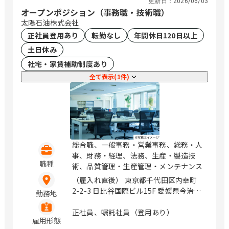
更新日：
2026/06/03
オープンポジション（事務職・技術職）
太陽石油株式会社
正社員登用あり
転勤なし
年間休日120日以上
土日休み
社宅・家賃補助制度あり
全て表示(1件)
総合職、一般事務・営業事務、総務・人
事、財務・経理、法務、生産・製造技
職種
術、品質管理・生産管理・メンテナンス
（雇入れ直後） 東京都千代田区内幸町
2-2-3 日比谷国際ビル15F 愛媛県今治市
勤務地
菊間町種4070-2 愛媛県松山市一番町1-
15-1 グランディア一番町ビル8F （変更
正社員、嘱託社員（登用あり）
雇用形態
の範囲） 会社の定める範囲 / 内幸町、伊