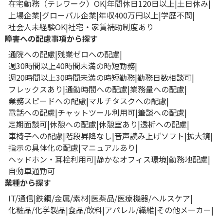
在宅勤務（テレワーク）OK
年間休日120日以上
土日休み
上場企業
グローバル企業
年収400万円以上
学歴不問
社会人未経験OK
社宅・家賃補助制度あり
障害への配慮事項から探す
通院への配慮
残業ゼロへの配慮
週30時間以上40時間未満の時短勤務
週20時間以上30時間未満の時短勤務
勤務日数相談可
フレックスあり
通勤時間への配慮
業務量への配慮
業務スピードへの配慮
マルチタスクへの配慮
電話への配慮
チャットツール利用可
筆談への配慮
定期面談可
休憩への配慮
休憩室あり
透析への配慮
車椅子への配慮
階段昇降なし
音声読み上げソフト
拡大鏡
指示の具体化の配慮
マニュアルあり
ヘッドホン・耳栓利用可
静かなオフィス環境
勤務地配慮
自動車通勤可
業種から探す
IT/通信
鉄鋼/金属/素材
医薬品/医療機器/ヘルスケア
化粧品/化学製品
食品/飲料
アパレル/繊維
その他メーカー