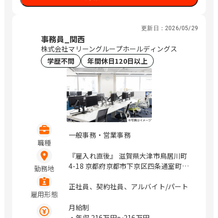
県菊池郡菊陽町津久礼158-12 熊本県熊
本市御幸笛田2-12-1 大分県大分市牧3-
1-1 沖縄県島尻郡南風原町兼城605-3 沖
更新日：
2026/05/29
縄県沖縄市美原1-22-1 / 草津、道場南
事務員_関西
口、加古川、備前西市、浦田、福山、防
株式会社マリーングループホールディングス
府、三条、新居浜、岡田、小篭通、大野
学歴不問
年間休日120日以上
城、次郎丸、佐賀、佐世保、平和公園、
光の森、南熊本、牧、首里、てだこ浦西
一般事務・営業事務
職種
『雇入れ直後』 滋賀県大津市鳥居川町
4-18 京都府京都市下京区四条通室町東
勤務地
入函谷鉾町85番地1 大阪府大阪市城東区
古市3丁目23-23 兵庫県西脇市下戸田
正社員、契約社員、アルバイト/パート
雇用形態
270-39 / 拠点に依る
月給制
・年収
216万円〜216万円