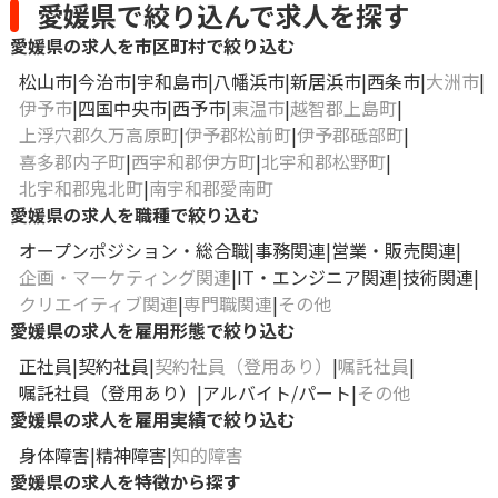
愛媛県で絞り込んで求人を探す
愛媛県の求人を市区町村で絞り込む
松山市
今治市
宇和島市
八幡浜市
新居浜市
西条市
大洲市
伊予市
四国中央市
西予市
東温市
越智郡上島町
上浮穴郡久万高原町
伊予郡松前町
伊予郡砥部町
喜多郡内子町
西宇和郡伊方町
北宇和郡松野町
北宇和郡鬼北町
南宇和郡愛南町
愛媛県の求人を職種で絞り込む
オープンポジション・総合職
事務関連
営業・販売関連
企画・マーケティング関連
IT・エンジニア関連
技術関連
クリエイティブ関連
専門職関連
その他
愛媛県の求人を雇用形態で絞り込む
正社員
契約社員
契約社員（登用あり）
嘱託社員
嘱託社員（登用あり）
アルバイト/パート
その他
愛媛県の求人を雇用実績で絞り込む
身体障害
精神障害
知的障害
愛媛県の求人を特徴から探す