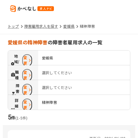
トップ
障害雇用求人を探す
愛媛県
精神障害
愛媛県の精神障害
の障害者雇用求人の一覧
地
変
愛媛県
域/
更
路
職
変
選択してください
線
種
更
障
変
選択してください
害
更
配
詳
変
慮
精神障害
細
更
条
5
件
件
(
1
-
5
件)