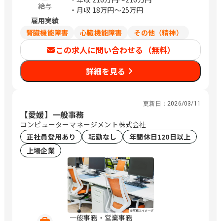
給与
・月収
18万円〜25万円
雇用実績
腎臓機能障害
心臓機能障害
その他（精神）
この求人に問い合わせる（無料）
詳細を見る
更新日：
2026/03/11
【愛媛】一般事務
コンピューターマネージメント株式会社
正社員登用あり
転勤なし
年間休日120日以上
上場企業
一般事務・営業事務