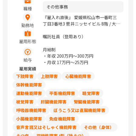
その他事務
職種
『雇入れ直後』 愛媛県松山市一番町三
丁目3番地3 菅井ニッセイビル 8階 / 大街
勤務地
道
嘱託社員（登用あり）
雇用形態
月給制
・年収
200万円〜300万円
給与
・月収
17万円〜25万円
雇用実績
下肢障害
上肢障害
心臓機能障害
体幹機能障害
運動機能障害
平衡機能障害
聴覚障害
視覚障害
肝臓機能障害
腎臓機能障害
呼吸器機能障害
ぼうこう又は直腸機能障害
小腸機能障害
免疫機能障害
音声言語又はそしゃく機能障害
その他（身体）
うつ病
双極性障害 I型（躁うつ）