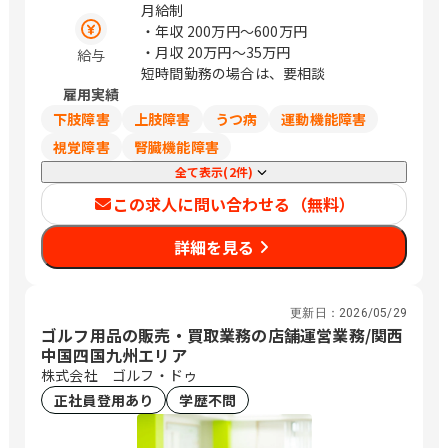
予亀岡、勝山町
月給制
・年収
200万円〜600万円
・月収
20万円〜35万円
給与
短時間勤務の場合は、要相談
雇用実績
下肢障害
上肢障害
うつ病
運動機能障害
視覚障害
腎臓機能障害
全て表示(2件)
この求人に問い合わせる（無料）
詳細を見る
更新日：
2026/05/29
ゴルフ用品の販売・買取業務の店舗運営業務/関西
中国四国九州エリア
株式会社 ゴルフ・ドゥ
正社員登用あり
学歴不問