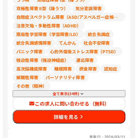
双極性障害 II型（躁うつ）
気分変調障害
自閉症スペクトラム障害（ASD/アスペルガー症候群/広汎性発達障害）
注意欠陥・多動性障害（ADHD）
限局性学習障害（学習障害/LD）
統合失調症
統合失調感情障害
てんかん
社会不安障害
パニック障害
心的外傷後ストレス障害（PTSD）
強迫性障害（強迫神経症）
適応障害
高次脳機能障害
睡眠障害
摂食障害
認知症
解離性障害
パーソナリティ障害
その他（精神）
全て表示(34件)
この求人に問い合わせる（無料）
詳細を見る
更新日：
2026/03/11