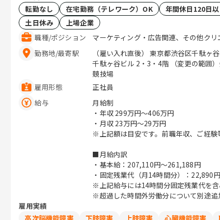
転勤なし
在宅勤務（テレワーク）OK
年間休日120日
土日休み
上場企業
職種
/
ポジション
マーケティング・広告関連、その他クリ
勤務地
/
最寄駅
（雇い入れ直後） 東京都渋谷区千駄ヶ谷
千駄ヶ谷ビル 2・3・4階 （変更の範囲）会社の定める勤務地 / 千駄ケ谷、国立
競技場
雇用形態
正社員
給与
月給制
・年収
299万円〜406万円
・月収
23万円〜29万円
※上記額は目安です。前職年収、ご経験
■月給内訳
・基本給：207,110円～261,188円
・固定残業代（月14時間分）：22,890円～
※上記給与には14時間分固定残業代を含
※超過した時間外労働分について別途追
雇用実績
高次脳機能障害
下肢障害
上肢障害
心臓機能障害