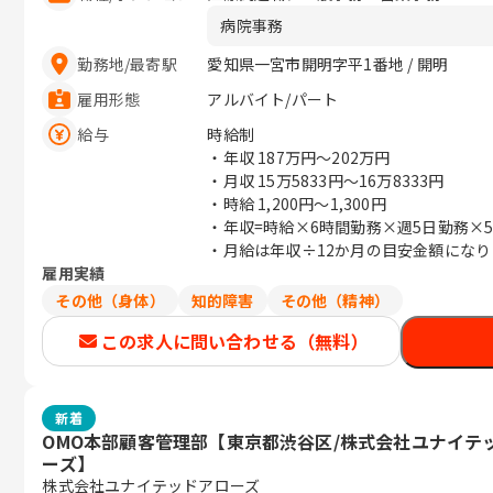
病院事務
勤務地
/
最寄駅
愛知県一宮市開明字平1番地 / 開明
雇用形態
アルバイト/パート
給与
時給制
・年収
187万円〜202万円
・月収
15万5833円〜16万8333円
・時給 1,200円～1,300円
・年収=時給×6時間勤務×週5日勤務×
・月給は年収÷12か月の目安金額になり
雇用実績
その他（身体）
知的障害
その他（精神）
この求人に問い合わせる（無料）
新着
OMO本部顧客管理部【東京都渋谷区/株式会社ユナイテ
ーズ】
株式会社ユナイテッドアローズ