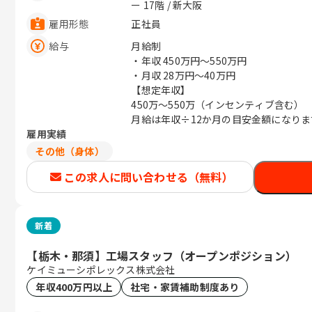
ー 17階 / 新大阪
雇用形態
正社員
給与
月給制
・年収
450万円〜550万円
・月収
28万円〜40万円
【想定年収】
450万～550万（インセンティブ含む）
月給は年収÷12か月の目安金額になりま
雇用実績
その他（身体）
この求人に問い合わせる（無料）
新着
【栃木・那須】工場スタッフ（オープンポジション）
ケイミューシポレックス株式会社
年収400万円以上
社宅・家賃補助制度あり