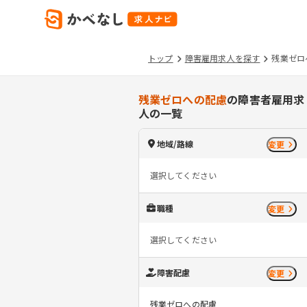
トップ
障害雇用求人を探す
残業ゼロ
残業ゼロへの配慮
の障害者雇用求
人の一覧
地域/路線
変更
選択してください
職種
変更
選択してください
障害配慮
変更
残業ゼロへの配慮