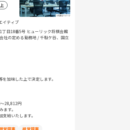
以上
エイティブ
1丁目18番5号 ヒューリック将棋会館
等を加味した上で決定します。
28,812円
みます。
加支給いたします。
聴覚障害
視覚障害