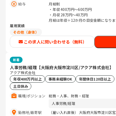
給与
月給制
・年収
400万円〜600万円
・月収
28万円〜40万円
月給は年収÷12か月の目安金額になりま
雇用実績
その他（身体）
この求人に問い合わせる（無料）
新着
人事労務/経理【大阪府大阪市淀川区/アクア株式会社】
アクア株式会社
年収400万円以上
事務未経験OK
年間休日120日以上
土日休み
職種
/
ポジション
総務・人事、財務・経理
人事労務/経理
勤務地
/
最寄駅
（雇い入れ直後） 大阪府大阪市淀川区宮