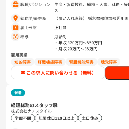
職種
/
ポジション
生産・製造技術、総務・人事、財務・経
ス
勤務地
/
最寄駅
（雇い入れ直後） 栃木県那須郡那珂川町松野
雇用形態
正社員
給与
月給制
・年収
320万円〜550万円
・月収
20万円〜35万円
雇用実績
知的障害
肝臓機能障害
腎臓機能障害
聴覚障害
この求人に問い合わせる（無料）
新着
経理総務のスタッフ職
株式会社ナノスタイル
学歴不問
年間休日120日以上
土日休み