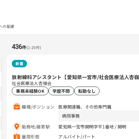
への配慮
436
件
(
1
-
20
件)
新着
放射線科アシスタント【愛知県一宮市/社会医療法人杏
社会医療法人杏嶺会
事務未経験OK
学歴不問
転勤なし
職種
/
ポジション
医療関連職、その他専門職
病院事務
勤務地
/
最寄駅
愛知県一宮市開明字平1番地 / 開明
雇用形態
アルバイト/パート