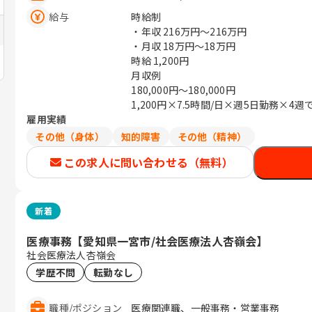
給与
時給制
・年収
216万円〜216万円
・月収
18万円〜18万円
時給 1,200円
月収例
180,000円～180,000円
1,200円×7.5時間/日×週5日勤務×
雇用実績
その他（身体）
知的障害
その他（精神）
この求人に問い合わせる（無料）
新着
医療事務【愛知県一宮市/社会医療法人杏嶺会】
社会医療法人杏嶺会
学歴不問
転勤なし
職種
/
ポジション
医療関連職、一般事務・営業事務