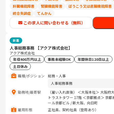
肝臓機能障害
腎臓機能障害
ぼうこう又は直腸機能障害
統合失調症
てんかん
この求人に問い合わせる（無料）
新着
人事総務事務 【アクア株式会社】
アクア株式会社
年収400万円以上
事務未経験OK
年間休日120日以上
土日休み
職種
/
ポジション
総務・人事
人事総務事務
勤務地
/
最寄駅
（雇い入れ直後） ＜大阪本社＞ 大阪府大
トラストタワー 17階 ＜京都拠点＞ 京都
ール京都ビル / 新大阪、向日町
雇用形態
正社員、契約社員（登用あり）