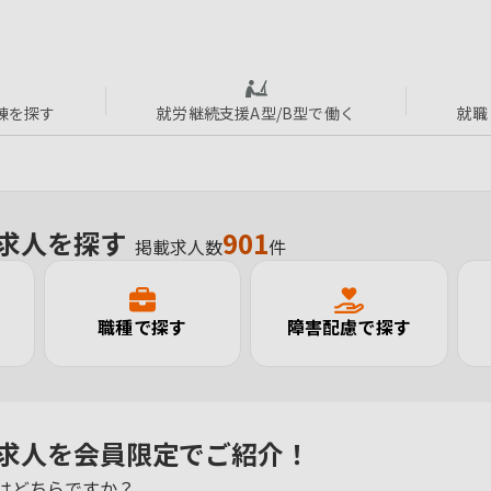
練を探す
就労継続支援A型/B型で働く
就職
求人を探す
901
掲載求人数
件
す
職種で探す
障害配慮で探す
求人を
会員限定でご紹介！
はどちらですか？