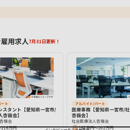
者雇用求人
7月31日更新！
パート
アルバイト/パート
シスタント【愛知県一宮市/
医療事務【愛知県一宮市/
人杏嶺会】
杏嶺会】
杏嶺会
社会医療法人杏嶺会
〜216万円
187万円〜202万円