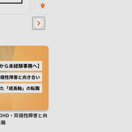
地
（雇い入れ直後） 東京都渋谷区千駄ヶ谷1丁目18番5号 ヒューリック将棋会館千駄ヶ谷ビル 2・3・4階 （変更の範囲）会社の定める勤務地
DHD・双極性障害と向
転職