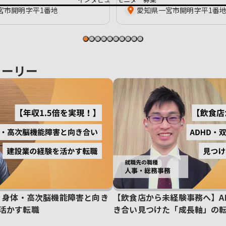
宮市開明字平1番地
愛知県一宮市開明字平1番
トーリー
！】身体・高次脳機能障害と向き
【飲食店から未経験事務へ】A
活かす転職
き合い見つけた「成長軸」の