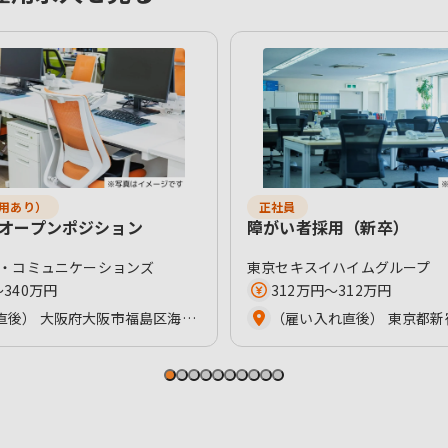
用あり）
正社員
 オープンポジション
障がい者採用（新卒）
・コミュニケーションズ
東京セキスイハイムグループ
〜340万円
312万円〜312万円
（雇入れ直後） 大阪府大阪市福島区海老江1-1-31 阪神野田センタービルディング4F 兵庫県尼崎市神田北通1丁目5番地 （変更の範囲） 会社の定める範囲