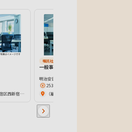
嘱託社員（登用あり）
一般事務・営業事務
明治安田生命保険相互会社（MeijiYasudaLifeInsuranceCompany）
253万4000円〜281万4000円
（雇い入れ直後） 東京都新宿区西新宿3-7-1 新宿パークタワー34階 神奈川県横浜市戸塚区川上町87-1 ウェルストン１ビル4F 神奈川県横浜市港北区新横浜2-3-4 クレシェンドビル 8階 神奈川県厚木市中町3-6-13 神奈中厚木第一ビル4階 千葉県千葉市美浜区中瀬2-6-1 WBGマリブイースト25階 千葉市中央区新田町36-15 オカバ千葉テックビル5階 埼玉県さいたま市大宮区桜木町1-398-1 アドグレイス大宮9F 埼玉県さいたま市北区宮原町2-86-4 山梨県中巨摩郡昭和町西条5229
（雇入れ直後） 東京 足立区千住1-12-1 明治安田生命千住ビル6階 豊島区東池袋1-27-12 明治安田生命池袋ビル9階 立川市曙町2-17-3 明治安田生命立川ビル7階 町田市中町1-31-6 明治安田生命町田ビル2階 千代田区丸の内2-1-1 神奈川 横浜市港北区新横浜2-3-12 新横浜スクエアビル18階 川崎市川崎区砂子2-4-13 川崎ダイヤビル7階 横浜市中区長者町5-85 三共横浜ビル11階 鎌倉市大船2-18-1 明治安田生命大船ビル2階 平塚市宮の前8-16 明治安田生命平塚ビル2階 埼玉 熊谷市本町2-93 明治安田生命熊谷ビル2階 さいたま市浦和区高砂2-14-18 浦和高砂センタービル5階 川越市脇田本町24-19 明治安田生命川越ビル2階 草加市高砂2-9-2 アコス北館Ｎビル2階 千葉 千葉市中央区本千葉町3-1 明治安田生命千葉ビル2階 木更津市大和1-1-15 木更津カイセイビル2階 船橋市本町2-4-10 明治安田生命船橋ビル2階 柏市末広町14-1 ＳＫ柏ビル5階 成田市花崎町801 成田ＴＴビル3階 北海道 旭川市三条通9丁目左1号 旭川三条緑橋ビル6階 苫小牧市表町2-1-14 王子不動産第3ビル4階 函館市若松町2-5 明治安田生命函館ビル1階 釧路市北大通10-2-1 新釧路道銀ビル10階 青森 八戸市三日町2 明治安田生命八戸ビル5階 山形 山形市香澄町2-2-36 山形センタービル2階 福島 郡山市中町10-10 メルフ郡山2階 いわき市平大町7-2 明治安田生命いわきビル4階 茨城 水戸市南町3-4-14 明治安田生命水戸南町ビル3階 つくば市学園南2-8-3つくばシティア・トワビル3階 群馬 太田市飯田町1005-2 太田東京海上日動ビルディング4階 新潟 新潟市中央区東大通1-3-8明治安田生命新潟駅前ビル4階 富山 富山市宝町1-3-10 明治安田生命富山ビル11階 石川 金沢市広岡2-13-33 JR金沢駅西第三NKビル5階 福井 福井市大手2-7-15 明治安田生命福井ビル11階 長野 長野市新田町1508-2 明治安田生命長野ビル4階 松本市大手3-4-5明治安田生命松本大手ビル1階 静岡 静岡市駿河区森下町1-35静岡ＭＹタワー5階 沼津市上土町14 明治安田生命沼津上土町ビル4階 愛知 名古屋市中村区椿町15-21明治安田生命名古屋西口ビル9階 岡崎市康生通南2-52明治安田生命岡崎ビル2階 三重 津市羽所町375 百五・明治安田ビル8階 四日市市朝日町1-3明治安田生命四日市ビル1階 兵庫 神戸市中央区磯上通8-3-5明治安田生命神戸ビル3階 奈良 奈良市高天町22-2 明治安田生命奈良ビル4階 和歌山 和歌山市六番丁17明治安田生命和歌山ビル2階 鳥取 鳥取市東品治町102 鳥取駅前ビル4階 島根 松江市朝日町478-8 明治安田生命松江ビル2階 岡山 岡山市北区駅前町1-9-15明治安田生命岡山ビル8階 広島 広島市東区二葉の里3-5-7 GRANODE広島11階 福山市昭和町2-3 福山ファインビル1階 山口 下関市南部町19-7 明治安田生命下関ビル3階 周南市御幸通り1-11 新興ビル6階 徳島 徳島市東船場町2-37 明治安田生命徳島東船場ビル3階 高知 高知市本町2-2-34 明治安田生命高知ビル3階 福岡 北九州市小倉北区紺屋町9-1明治安田生命小倉ビル2階 久留米市本町4-33 明治安田生命久留米本町ビル5階 大分 大分市荷揚町1-30明治安田生命大分ビル2階 （変更の範囲）会社の定める場所