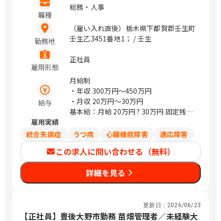
総務・人事
職種
（雇い入れ直後）栃木県下都賀郡壬生町
壬生乙3451番地1； / 壬生
勤務地
正社員
雇用形態
月給制
・年収
300万円〜450万円
・月収
20万円〜30万円
給与
基本給：月給 20万円 ? 30万円 固定残業
雇用実績
代：なし 【一律手当】 全員に一律で支
払われる通勤・皆勤・家族手当金額：な
統合失調症
うつ病
心臓機能障害
適応障害
し 全員に一律で支払われるその他手当
この求人に問い合わせる（無料）
金額：なし
詳細を見る
更新日：
2026/06/23
【正社員】豊後大野市勤務 苗畑管理者／未経験大