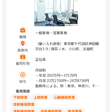
一般事務・営業事務
職種
（雇い入れ直後）東京都千代田区神田駿
河台3-9 / 御茶ノ水、小川町、淡路町
勤務地
正社員
雇用形態
月給制
・年収
350万円〜375万円
・月収
23万2700円〜24万8700円
給与
勤務地による。例：東京、神奈川、千
雇用実績
葉、埼玉は248,700円
下肢障害
上肢障害
心臓機能障害
体幹機能障害
運動機能障害
平衡機能障害
聴覚障害