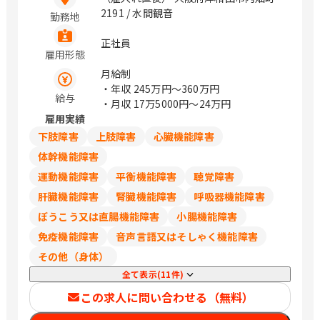
2191 / 水間観音
勤務地
正社員
雇用形態
月給制
・年収
245万円〜360万円
給与
・月収
17万5000円〜24万円
雇用実績
下肢障害
上肢障害
心臓機能障害
体幹機能障害
運動機能障害
平衡機能障害
聴覚障害
肝臓機能障害
腎臓機能障害
呼吸器機能障害
ぼうこう又は直腸機能障害
小腸機能障害
免疫機能障害
音声言語又はそしゃく機能障害
その他（身体）
全て表示(11件)
この求人に問い合わせる（無料）