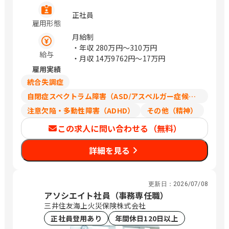
正社員
雇用形態
月給制
・年収
280万円〜310万円
給与
・月収
14万9762円〜17万円
雇用実績
統合失調症
自閉症スペクトラム障害（ASD/アスペルガー症候群/広汎性発達障害）
注意欠陥・多動性障害（ADHD）
その他（精神）
この求人に問い合わせる（無料）
詳細を見る
更新日：
2026/07/08
アソシエイト社員（事務専任職）
三井住友海上火災保険株式会社
正社員登用あり
年間休日120日以上