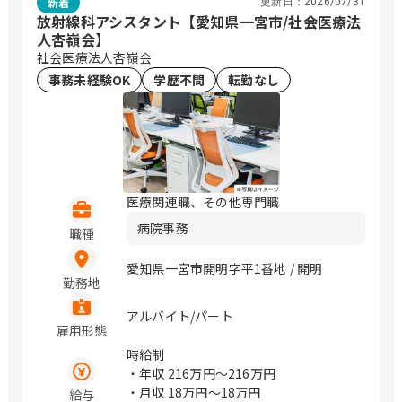
新着
更新日：
2026/07/31
放射線科アシスタント【愛知県一宮市/社会医療法
人杏嶺会】
社会医療法人杏嶺会
事務未経験OK
学歴不問
転勤なし
医療関連職、その他専門職
病院事務
職種
愛知県一宮市開明字平1番地 / 開明
勤務地
アルバイト/パート
雇用形態
時給制
・年収
216万円〜216万円
・月収
18万円〜18万円
給与