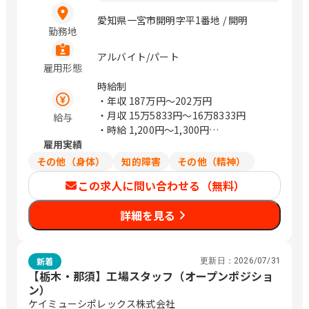
愛知県一宮市開明字平1番地 / 開明
勤務地
アルバイト/パート
雇用形態
時給制
・年収
187万円〜202万円
・月収
15万5833円〜16万8333円
給与
・時給 1,200円～1,300円
雇用実績
・年収=時給×6時間勤務×週5日勤務
×52週で計算しています
その他（身体）
知的障害
その他（精神）
・月給は年収÷12か月の目安金額になり
この求人に問い合わせる（無料）
ます
詳細を見る
新着
更新日：
2026/07/31
【栃木・那須】工場スタッフ（オープンポジショ
ン）
ケイミューシポレックス株式会社