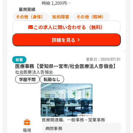
時給 1,200円
雇用実績
月収例
180,000円～180,000円
その他（身体）
知的障害
その他（精神）
1,200円×7.5時間/日×週5日勤務×4週
この求人に問い合わせる（無料）
での計算額となります。
詳細を見る
新着
更新日：
2026/07/31
医療事務【愛知県一宮市/社会医療法人杏嶺会】
社会医療法人杏嶺会
学歴不問
転勤なし
医療関連職、一般事務・営業事務
病院事務
職種