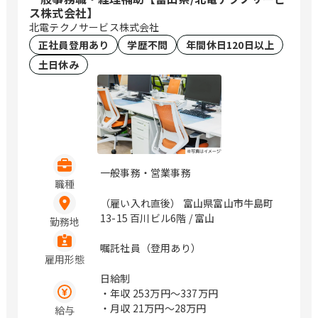
ス株式会社】
北電テクノサービス株式会社
正社員登用あり
学歴不問
年間休日120日以上
土日休み
一般事務・営業事務
職種
（雇い入れ直後） 富山県富山市牛島町
13-15 百川ビル6階 / 富山
勤務地
嘱託社員（登用あり）
雇用形態
日給制
・年収
253万円〜337万円
・月収
21万円〜28万円
給与