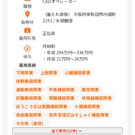
CADオペレーター
職種
（雇入れ直後） 大阪府岸和田市内畑町
2191 / 水間観音
勤務地
正社員
雇用形態
月給制
・年収
294万円〜336万円
給与
・月収
21万円〜24万円
雇用実績
下肢障害
上肢障害
心臓機能障害
体幹機能障害
運動機能障害
平衡機能障害
聴覚障害
肝臓機能障害
腎臓機能障害
呼吸器機能障害
ぼうこう又は直腸機能障害
小腸機能障害
免疫機能障害
音声言語又はそしゃく機能障害
その他（身体）
全て表示(11件)