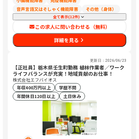
小腸機能障害
免疫機能障害
音声言語又はそしゃく機能障害
その他（身体）
全て表示(12件)
この求人に問い合わせる（無料）
詳細を見る
更新日：
2026/06/23
【正社員】栃木県壬生町勤務 植林作業者／ワーク
ライフバランスが充実！地域貢献のお仕事！
株式会社エフバイオス
年収400万円以上
学歴不問
年間休日120日以上
土日休み