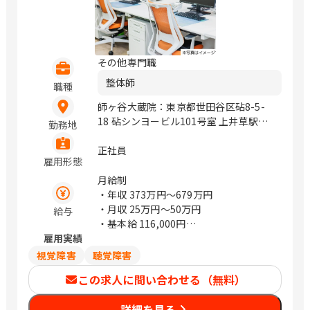
その他専門職
整体師
職種
師ヶ谷大蔵院：東京都世田谷区砧8-5-
18 砧シンヨービル101号室 上井草駅前
勤務地
院：東京都杉並区上井草3-31-23 堀野ビ
ル1F 八王子横川院：東京都八王子市横
正社員
雇用形態
川町549-4 八王子台町院：東京都八王子
市台町2-12-43 八王子長沼院：東京都八
月給制
王子市長沼町871-1 八王子宇津木院：東
・年収
373万円〜679万円
京都八王子市宇津木町568 京王堀之内
・月収
25万円〜50万円
給与
院：東京都八王子市松木32-1 多摩帝京
・基本給 116,000円
大塚院：東京都八王子市大塚484-1 立川
雇用実績
・ライフプラン手当 54,000円
砂川院：東京都立川市砂川町4-69-4 青
・住宅手当 15,000円
視覚障害
聴覚障害
梅師岡院：東京都青梅市師岡町3-23-4
・職務手当 12,000円
この求人に問い合わせる（無料）
町田忠生院：東京都町田市忠生3-16-4
・固定残業代 48,000円
町田滝の沢院：東京都町田市木曽町120-
※時間外労働の有無に関わらず、31.19
詳細を見る
1 町田鶴川院：東京都町田市大蔵町