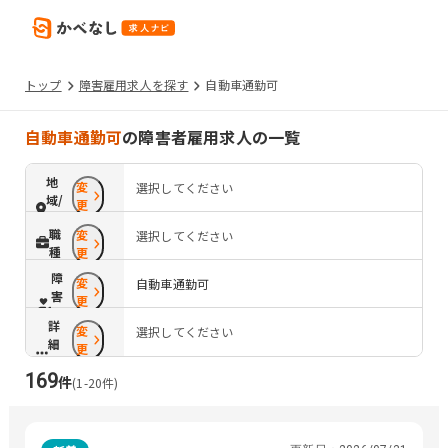
トップ
障害雇用求人を探す
自動車通勤可
自動車通勤可
の障害者雇用求人の一覧
地
変
選択してください
域/
更
路
職
変
選択してください
線
種
更
障
変
自動車通勤可
害
更
配
詳
変
慮
選択してください
細
更
条
169
件
件
(
1
-
20
件)