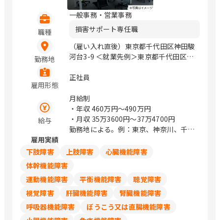
一般事務・営業事務
損害サポート専任職
職種
（雇い入れ直後）東京都千代田区神田駿
河台3-9 ＜就業先例＞東京都千代田区神
勤務地
田駿河台3-9 / 御茶ノ水、小川町、淡路
町
正社員
雇用形態
月給制
・年収
460万円〜490万円
・月収
35万3600円〜37万4700円
給与
勤務地による。例：東京、神奈川、千
雇用実績
葉、埼玉は374,700円
下肢障害
上肢障害
心臓機能障害
体幹機能障害
運動機能障害
平衡機能障害
聴覚障害
視覚障害
肝臓機能障害
腎臓機能障害
呼吸器機能障害
ぼうこう又は直腸機能障害