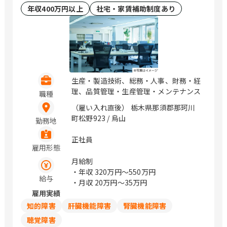
年収400万円以上
社宅・家賃補助制度あり
生産・製造技術、総務・人事、財務・経
理、品質管理・生産管理・メンテナンス
職種
（雇い入れ直後） 栃木県那須郡那珂川
町松野923 / 烏山
勤務地
正社員
雇用形態
月給制
・年収
320万円〜550万円
給与
・月収
20万円〜35万円
雇用実績
知的障害
肝臓機能障害
腎臓機能障害
聴覚障害