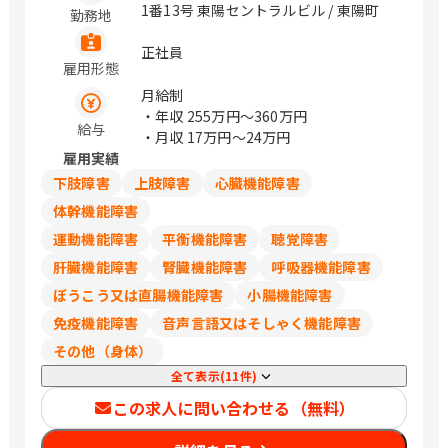
1番13号 東陽セントラルビル / 東陽町
勤務地
正社員
雇用形態
月給制
・年収
255万円〜360万円
給与
・月収
17万円〜24万円
雇用実績
下肢障害
上肢障害
心臓機能障害
体幹機能障害
運動機能障害
平衡機能障害
聴覚障害
肝臓機能障害
腎臓機能障害
呼吸器機能障害
ぼうこう又は直腸機能障害
小腸機能障害
免疫機能障害
音声言語又はそしゃく機能障害
その他（身体）
全て表示(11件)
この求人に問い合わせる（無料）