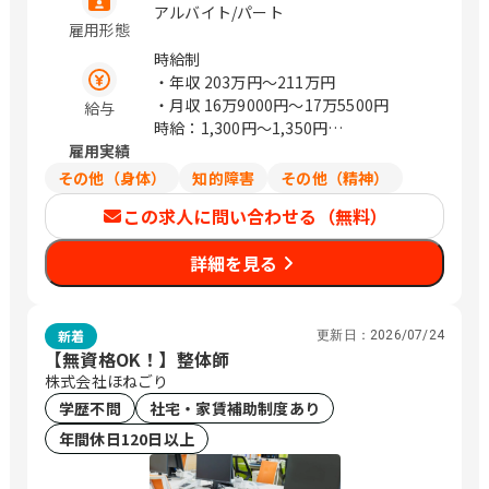
アルバイト/パート
雇用形態
時給制
・年収
203万円〜211万円
・月収
16万9000円〜17万5500円
給与
時給：1,300円～1,350円
雇用実績
※研修期間中(6ヶ月)は時給1,200円～
1,250円
その他（身体）
知的障害
その他（精神）
・年収=時給×6時間勤務×週5日勤務
この求人に問い合わせる（無料）
×52週で計算しています
・月給は年収÷12か月の目安金額になり
詳細を見る
ます
新着
更新日：
2026/07/24
【無資格OK！】整体師
株式会社ほねごり
学歴不問
社宅・家賃補助制度あり
年間休日120日以上