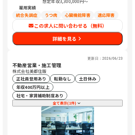
想定年収3,300,000円～
雇用実績
統合失調症
うつ病
心臓機能障害
適応障害
この求人に問い合わせる（無料）
詳細を見る
更新日：
2026/06/23
不動産営業・施工管理
株式会社美都住販
正社員登用あり
転勤なし
土日休み
年収400万円以上
社宅・家賃補助制度あり
全て表示(1件)