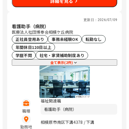
詳細を見る
更新日：
2026/07/09
看護助手（病院）
医療法人社団博奉会相模ケ丘病院
正社員登用あり
事務未経験OK
転勤なし
年間休日120日以上
学歴不問
社宅・家賃補助制度あり
全て表示(2件)
福祉関連職
看護助手（病院）
職種
相模原市南区下溝4378 / 下溝
勤務地