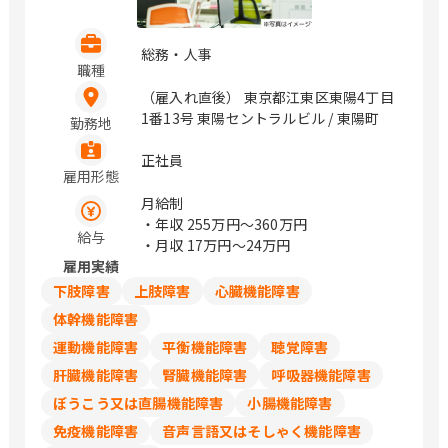
総務・人事
職種
（雇入れ直後） 東京都江東区東陽4丁目
1番13号 東陽セントラルビル / 東陽町
勤務地
正社員
雇用形態
月給制
・年収
255万円〜360万円
給与
・月収
17万円〜24万円
雇用実績
下肢障害
上肢障害
心臓機能障害
体幹機能障害
運動機能障害
平衡機能障害
聴覚障害
肝臓機能障害
腎臓機能障害
呼吸器機能障害
ぼうこう又は直腸機能障害
小腸機能障害
免疫機能障害
音声言語又はそしゃく機能障害