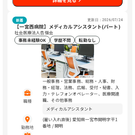
詳細を見る
新着
更新日：
2026/07/24
【一宮西病院】メディカルアシスタント(パート)
社会医療法人杏嶺会
事務未経験OK
学歴不問
転勤なし
一般事務・営業事務、総務・人事、財
務・経理、法務、広報、受付・秘書、入
力・テレフォンオペレーター、医療関連
職、その他事務
職種
メディカルアシスタント
(雇い入れ直後) 愛知県一宮市開明字平1
番地 / 開明
勤務地