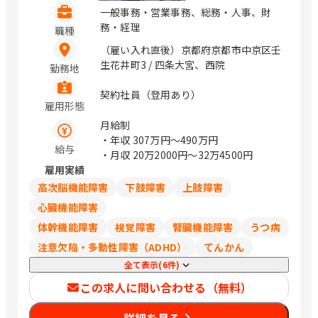
一般事務・営業事務、総務・人事、財
務・経理
職種
（雇い入れ直後）京都府京都市中京区壬
生花井町3 / 四条大宮、西院
勤務地
契約社員（登用あり）
雇用形態
月給制
・年収
307万円〜490万円
給与
・月収
20万2000円〜32万4500円
雇用実績
高次脳機能障害
下肢障害
上肢障害
心臓機能障害
体幹機能障害
視覚障害
腎臓機能障害
うつ病
注意欠陥・多動性障害（ADHD）
てんかん
全て表示(6件)
この求人に問い合わせる（無料）