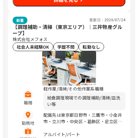
時間分の時間外手当として支給
2164-1 シャトープレジール1F 一橋学園
※31.19時間を超える時間外労働分につ
駅前院：東京都小平市学園西町2-13-33
いての割増賃金は追加で支給
コスモ一橋学園102 日野台院：東京都日
賞与有：2024年実績年平均79万円
新着
更新日：
2026/07/24
野市日野台5-1-8 東村山秋津院：東京都
【調理補助・清掃（東京エリア）｜三井物産グル
東村山市秋津町3-45-3 福生牛浜院：東
ープ】
京都福生市牛浜41-1 東大和清水院：東
株式会社メフォス
京都東大和市清水6-1101-2 東久留米前
社会人未経験OK
学歴不問
転勤なし
沢院：東京都東久留米市前沢1-4-48 東
久留米下里院：東京都東久留米市下里4-
4-56 武蔵村山学園院：東京都武蔵村山
市学園1-48-3 羽村五ノ神院：東京都羽
村市五ノ神2-4-11 あきる野院：東京都
あきる野市秋川1-7-1 東伏見駅前院：東
軽作業/清掃/その他作業系職種
京都西東京市東伏見2-4-7 瑞穂院：東京
都西多摩郡瑞穂町長岡長谷部297-2 長津
給食調理現場での調理補助/清掃/皿洗
職種
田みなみ台院：神奈川県横浜市緑区長津
い等
田みなみ台5-25−5 横浜左近山院：神奈
配属先は東京都日野市・三鷹市・小金井
川県横浜市旭区市沢町1239-1 川崎野川
市・立川市・中央区・葛飾区・足立区・
院：神奈川県川崎市宮前区西野川1-32-
勤務地
文京区・北区・豊島区・練馬区・品川区
19 麻溝台院：神奈川県相模原市南区麻
となります。
アルバイト/パート
溝台5-17-14 星が丘院：神奈川県相模原