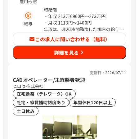
雇用形態
市中央区星が丘3-6-25 小山院：神奈川
時給制
県相模原市中央区小山3-30-8 下九沢
・年収
213万6960円〜273万円
院：神奈川県相模原市緑区下九沢1303-
・月収
1113円〜1400円
給与
1 東林間院：神奈川県相模原市南区東林
年収は、週20時間勤務した場合の給与で
間7-13-17 城山原宿院：神奈川県相模原
す。
市緑区原宿3-3-3 上溝番田院：神奈川県
この求人に問い合わせる（無料）
相模原市中央区上溝2560-1 東林間駅前
院：神奈川県相模原市南区上鶴間6-31-
詳細を見る
9 平塚中原院：神奈川県平塚市中原2-4-
53 藤沢石川院：神奈川県藤沢市石川2-
1-1 鴨宮中里院：神奈川県小田原市中里
更新日：
2026/07/11
77-1 小田原蓮正寺院：神奈川県小田原
CADオペレーター/未経験者歓迎
市蓮正寺31-5 茅ヶ崎萩園院：神奈川県
ヒロセ株式会社
茅ヶ崎市萩園1270-81 秦野曽屋院：神奈
在宅勤務（テレワーク）OK
川県秦野市曽屋5908-1 厚木下川入院：
神奈川県厚木市下川入321-6 中央林間
社宅・家賃補助制度あり
年間休日120日以上
院：神奈川県大和市中央林間西2-7-6 大
土日休み
和下鶴間院：神奈川県大和市下鶴間
2236-1 伊勢原坪ノ内院：神奈川県伊勢
原市坪ノ内241-2 伊勢原下落合院：神奈
川県伊勢原市歌川2-3-14 海老名院：神