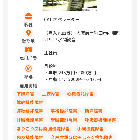
奈川県海老名市上今泉2-10-52 さがみ野
院：神奈川県座間市さがみ野3-3-22 綾
瀬深谷上院：神奈川県綾瀬市深谷上5-1-
CADオペレーター
3 寒川一之宮院：神奈川県高座郡寒川町
職種
一之宮1-9-15 西友二宮院：神奈川県中
（雇入れ直後） 大阪府岸和田市内畑町
郡二宮町中里2-6-28 西友二宮店1F 大井
2191 / 水間観音
勤務地
町金手院：神奈川県足柄上郡大井町金手
123-1 新所沢緑町院：埼玉県所沢市緑町
正社員
4-7-17 所沢航空公園院：埼玉県所沢市
雇用形態
宮本町2-22-32 狭山院：埼玉県狭山市広
月給制
瀬東3-17-10 入間市役所前院：埼玉県入
・年収
245万円〜360万円
間市豊岡5-2-41 / 祖師ヶ谷大蔵、上井
給与
・月収
17万5000円〜24万円
草、長沼、京王堀之内、大塚・帝京大
雇用実績
学、武蔵砂川、牛浜、羽村、秋川、上
下肢障害
上肢障害
心臓機能障害
溝、番田、東林間、中央林間、寒川、新
松田、相模金子、新所沢、航空公園
体幹機能障害
運動機能障害
平衡機能障害
聴覚障害
肝臓機能障害
腎臓機能障害
呼吸器機能障害
ぼうこう又は直腸機能障害
小腸機能障害
免疫機能障害
音声言語又はそしゃく機能障害