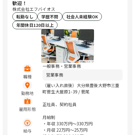
歓迎！
株式会社エフバイオス
転勤なし
学歴不問
社会人未経験OK
年間休日120日以上
一般事務・営業事務
営業事務
職種
（雇い入れ直後）大分県豊後大野市三重
町菅生大屋原1-39 / 菅尾
勤務地
正社員、契約社員
雇用形態
月給制
・年収
330万円〜330万円
・月収
22万円〜25万円
給与