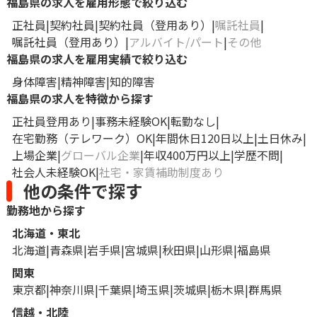
福島県の求人を雇用形態で絞り込む
正社員
契約社員
契約社員（登用あり）
嘱託社員
嘱託社員（登用あり）
アルバイト/パート
その他
福島県の求人を雇用実績で絞り込む
身体障害
精神障害
知的障害
福島県の求人を特徴から探す
正社員登用あり
事務未経験OK
転勤なし
在宅勤務（テレワーク）OK
年間休日120日以上
土日休み
上場企業
グローバル企業
年収400万円以上
学歴不問
社会人未経験OK
社宅・家賃補助制度あり
他の条件で探す
勤務地から探す
北海道・東北
北海道
青森県
岩手県
宮城県
秋田県
山形県
福島県
関東
東京都
神奈川県
千葉県
埼玉県
茨城県
栃木県
群馬県
信越・北陸