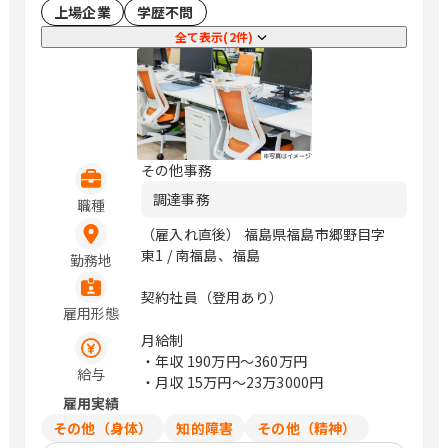
上場企業
学歴不問
東船場町2-37 明治安田生命徳島東船場
ビル3階 高知 高知市本町2-2-34 明治安
全て表示(2件)
田生命高知ビル3階 福岡 北九州市小倉北
区紺屋町9-1明治安田生命小倉ビル2階
久留米市本町4-33 明治安田生命久留米
本町ビル5階 大分 大分市荷揚町1-30明
治安田生命大分ビル2階 （変更の範囲）
会社の定める場所 / 北千住、千住大橋、
その他事務
東池袋、立川、町田、新横浜、北新横
調達事務
浜、京急川崎、川崎、伊勢佐木長者町、
職種
関内、大船、富士見町、平塚、大磯、熊
（雇入れ直後） 福島県福島市郷野目字
谷、上熊谷、浦和、中浦和、川越、本川
東1 / 南福島、福島
勤務地
越、草加、谷塚、葭川公園、千葉中央、
木更津、祇園、京成船橋、船橋、柏、北
契約社員（登用あり）
柏、京成成田、成田、旭川、苫小牧、青
雇用形態
葉、市役所前、函館、釧路、東釧路、本
月給制
八戸、小中野、山形、北山形、郡山、郡
・年収
190万円〜360万円
山富田、いわき、赤井、水戸、偕楽園、
給与
・月収
15万円〜23万3000円
研究学園、つくば、太田、韮川、新潟、
雇用実績
白山、富山、金沢、北鉄金沢、福井、長
その他（身体）
知的障害
その他（精神）
野、権堂、松本、北松本、静岡、日吉