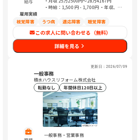
・月収
25万2500円〜28万4167円
給与
358番地 （アーバネックス御池ビル西館
・時給：1,500 円 - 1,700円 ・年収、月
6階） 京都府福知山市厚東町2 京都府木
雇用実績
給は週40時間働いた場合の目安金額にな
津川市兜台6丁目6－4 （総合住宅研究所
ります ・想定年収は時給1,500円の場合
内） 大阪府大阪市北区大淀中1－1－30
視覚障害
うつ病
適応障害
聴覚障害
です
（梅田スカイビルタワーウエスト34階）
この求人に問い合わせる（無料）
大阪府箕面市船場東1-10-33 大阪府枚方
市新町一丁目10番1号 （レジデンス櫂枚
詳細を見る
方駅前102号） 大阪府堺市北区長曽根町
3047番地12 大阪府岸和田市土生町3丁
目17番32号 松本ビル 大阪市北区大淀中
1-1-93 （梅田スカイビルガーデンシッ
更新日：
2026/07/09
一般事務
クス3階） 兵庫県明石市大明石町2丁目
積水ハウスリフォーム株式会社
1-32 （ラ スーノ明石公園前ビル） 兵庫
県姫路市東延末1-1 （姫路NKビル1F）
転勤なし
年間休日120日以上
兵庫県西宮市両度町6－30 和歌山県和歌
山市杉ノ馬場一丁目1番地FK
BUILDING3階 鳥取県米子市米原4丁目2
番27号 島根県松江市嫁島町10－15 岡山
県岡山市北区今2丁目9番8号 岡山県倉敷
市白楽町587-3 広島県広島市安佐南区西
原5-16-6 （ケイ・テイ ビル3F） 山口県
一般事務・営業事務
周南市久米中央四丁目10番11号 山口県