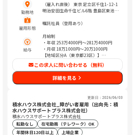
（雇入れ直後） 東京 足立区千住1-12-1
明治安田生命千住ビル6階 豊島区東池袋
勤務地
1-27-12 明治安田生命池袋ビル9階 立川
市曙町2-17-3 明治安田生命立川ビル7階
嘱託社員（登用あり）
雇用形態
町田市中町1-31-6 明治安田生命町田ビ
ル2階 千代田区丸の内2-1-1 神奈川 横浜
月給制
市港北区新横浜2-3-12 新横浜スクエア
・年収
253万4000円〜281万4000円
ビル18階 川崎市川崎区砂子2-4-13 川崎
・月収
18万1000円〜20万1000円
給与
ダイヤビル7階 横浜市中区長者町5-85
【地域区分A（東京都23区）】
三共横浜ビル11階 鎌倉市大船2-18-1 明
・年収2,814,000円（月給201,000円）
この求人に問い合わせる（無料）
治安田生命大船ビル2階 平塚市宮の前8-
【地域区分B（東京都23区以外・神奈川
16 明治安田生命平塚ビル2階 埼玉 熊谷
県・千葉県・埼玉県・愛知県・大阪
詳細を見る
市本町2-93 明治安田生命熊谷ビル2階
府）】
さいたま市浦和区高砂2-14-18 浦和高砂
・年収2,674,000円（月給191,000円）
センタービル5階 川越市脇田本町24-19
【地域区分C（上記以外の地域）】
更新日：
2026/06/03
明治安田生命川越ビル2階 草加市高砂2-
・年収2,534,000円（月給181,000円）
積水ハウス株式会社_障がい者雇用（出向先：積
9-2 アコス北館Ｎビル2階 千葉 千葉市中
水ハウスサポートプラス株式会社）
央区本千葉町3-1 明治安田生命千葉ビル
積水ハウスサポートプラス株式会社
2階 木更津市大和1-1-15 木更津カイセ
転勤なし
在宅勤務（テレワーク）OK
イビル2階 船橋市本町2-4-10 明治安田
生命船橋ビル2階 柏市末広町14-1 ＳＫ
年間休日120日以上
上場企業