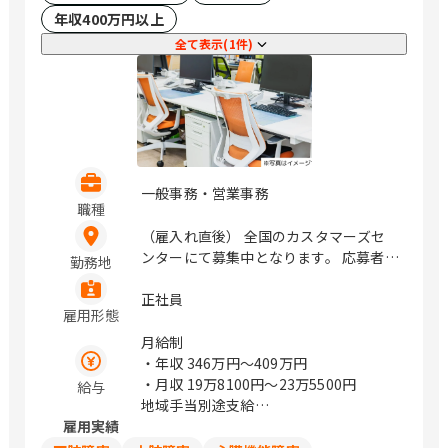
柏ビル5階 成田市花崎町801 成田ＴＴビ
年収400万円以上
ル3階 北海道 旭川市三条通9丁目左1号
全て表示(1件)
旭川三条緑橋ビル6階 苫小牧市表町2-1-
14 王子不動産第3ビル4階 函館市若松町
2-5 明治安田生命函館ビル1階 釧路市北
大通10-2-1 新釧路道銀ビル10階 青森 八
戸市三日町2 明治安田生命八戸ビル5階
山形 山形市香澄町2-2-36 山形センター
ビル2階 福島 郡山市中町10-10 メルフ郡
一般事務・営業事務
山2階 いわき市平大町7-2 明治安田生命
職種
いわきビル4階 茨城 水戸市南町3-4-14
（雇入れ直後） 全国のカスタマーズセ
明治安田生命水戸南町ビル3階 つくば市
ンターにて募集中となります。 応募者様
学園南2-8-3つくばシティア・トワビル
勤務地
のお住まい近くの拠点での採用を検討し
3階 群馬 太田市飯田町1005-2 太田東京
ます。 大阪府大阪市北区大淀中1丁目1
正社員
海上日動ビルディング4階 新潟 新潟市中
雇用形態
番88号 梅田スカイビル タワーイース
央区東大通1-3-8明治安田生命新潟駅前
ト34F / 梅田
月給制
ビル4階 富山 富山市宝町1-3-10 明治安
・年収
346万円〜409万円
田生命富山ビル11階 石川 金沢市広岡2-
・月収
19万8100円〜23万5500円
13-33 JR金沢駅西第三NKビル5階 福井
給与
地域手当別途支給
福井市大手2-7-15 明治安田生命福井ビ
雇用実績
試用期間中の労働条件は同条件
ル11階 長野 長野市新田町1508-2 明治安
田生命長野ビル4階 松本市大手3-4-5明