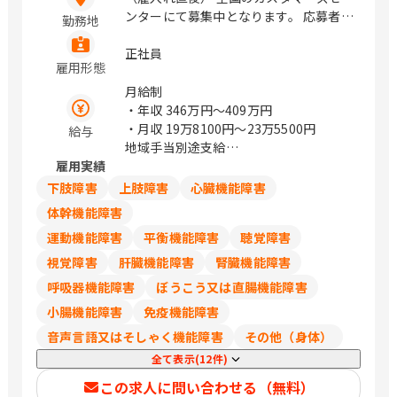
ンターにて募集中となります。 応募者様
勤務地
のお住まい近くの拠点での採用を検討し
ます。 大阪府大阪市北区大淀中1丁目1
正社員
雇用形態
番88号 梅田スカイビル タワーイース
ト34F / 梅田
月給制
・年収
346万円〜409万円
・月収
19万8100円〜23万5500円
給与
地域手当別途支給
雇用実績
試用期間中の労働条件は同条件
下肢障害
上肢障害
心臓機能障害
体幹機能障害
運動機能障害
平衡機能障害
聴覚障害
視覚障害
肝臓機能障害
腎臓機能障害
呼吸器機能障害
ぼうこう又は直腸機能障害
小腸機能障害
免疫機能障害
音声言語又はそしゃく機能障害
その他（身体）
全て表示(12件)
この求人に問い合わせる（無料）