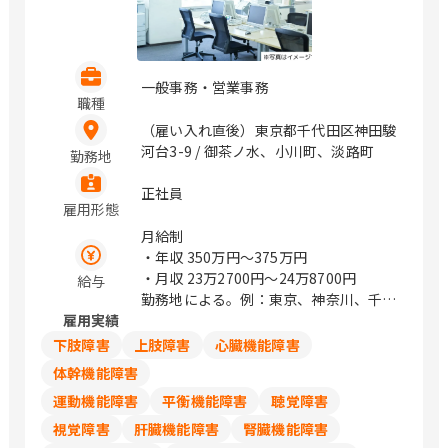
岡、栄、豊橋、岡崎、草津、彦根、烏丸
1-282 シャーメゾンステーション熊谷2F
御池、福知山、高の原、大阪、箕面船場
東京都中野区本町1-32-2 ハーモニータ
阪大前、枚方市、なかもず、東岸和田、
ワー１９階 東京都多摩市唐木田1-53-9
明石、姫路、西宮北口、和歌山市、三本
唐木田センタービル3A 山梨県甲府市上
一般事務・営業事務
松口、乃木、北長瀬、倉敷、下祇園、櫛
職種
石田3-6-38 千葉県千葉市美浜区中瀬1-3
ケ浜、綾羅木、新山口、徳島、松山、高
幕張テクノガーデン B棟 5F 千葉県木更
（雇い入れ直後）東京都千代田区神田駿
知、祇園、小倉、西鉄久留米、佐賀、平
津市東中央２－４－１３ ＡＩＧ木更津
河台3-9 / 御茶ノ水、小川町、淡路町
勤務地
成、延岡、宮崎、郡元
ビル４階 千葉県成田市囲護台1-4-4 フィ
ールドホーム第3ビル2階 千葉県船橋市
正社員
葛飾町2-340 フロントンビル4Ｆ 千葉県
雇用形態
柏市向原町1-26 アリスティオ柏1F 神奈
月給制
川県横浜市戸塚区川上町85-3 SSビル2F
・年収
350万円〜375万円
神奈川県海老名市扇町12-18 グランドレ
・月収
23万2700円〜24万8700円
給与
ジデンスUCHIYAMA I 2F→東京都中央区
勤務地による。例：東京、神奈川、千
京橋1-10-7 ＫＰＰ八重洲ビル６階
雇用実績
葉、埼玉は248,700円
下肢障害
上肢障害
心臓機能障害
体幹機能障害
運動機能障害
平衡機能障害
聴覚障害
視覚障害
肝臓機能障害
腎臓機能障害