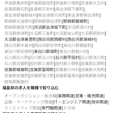
伊達郡桑折町
伊達郡国見町
伊達郡川俣町
安達郡大玉村
岩瀬郡鏡石町
岩瀬郡天栄村
南会津郡下郷町
南会津郡檜枝岐村
南会津郡只見町
南会津郡南会津町
耶麻郡北塩原村
耶麻郡西会津町
耶麻郡磐梯町
耶麻郡猪苗代町
河沼郡会津坂下町
河沼郡湯川村
河沼郡柳津町
大沼郡三島町
大沼郡金山町
大沼郡昭和村
大沼郡会津美里町
西白河郡西郷村
西白河郡泉崎村
西白河郡中島村
西白河郡矢吹町
東白川郡棚倉町
東白川郡矢祭町
東白川郡塙町
東白川郡鮫川村
石川郡石川町
石川郡玉川村
石川郡平田村
石川郡浅川町
石川郡古殿町
田村郡三春町
田村郡小野町
双葉郡広野町
双葉郡楢葉町
双葉郡富岡町
双葉郡川内村
双葉郡大熊町
双葉郡双葉町
双葉郡浪江町
双葉郡葛尾村
相馬郡新地町
相馬郡飯舘村
福島県の求人を職種で絞り込む
オープンポジション・総合職
事務関連
営業・販売関連
企画・マーケティング関連
IT・エンジニア関連
技術関連
クリエイティブ関連
専門職関連
その他