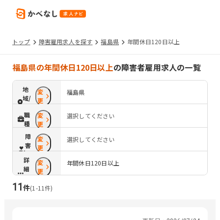
トップ
障害雇用求人を探す
福島県
年間休日120日以上
福島県の年間休日120日以上
の障害者雇用求人の一覧
地
変
福島県
域/
更
路
職
変
選択してください
線
種
更
障
変
選択してください
害
更
配
詳
変
慮
年間休日120日以上
細
更
条
11
件
件
(
1
-
11
件)