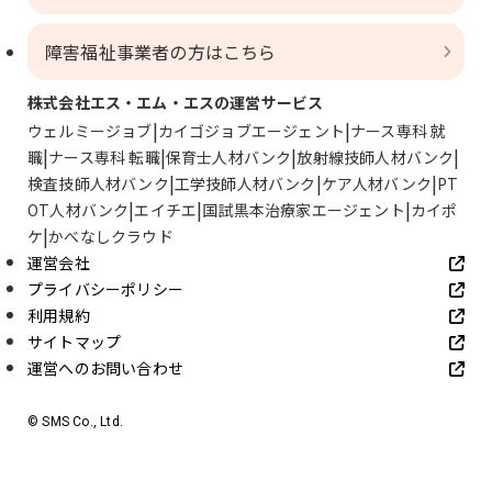
障害福祉事業者の方はこちら
株式会社エス・エム・エスの運営サービス
ウェルミージョブ
カイゴジョブエージェント
ナース専科 就
職
ナース専科 転職
保育士人材バンク
放射線技師人材バンク
検査技師人材バンク
工学技師人材バンク
ケア人材バンク
PT
OT人材バンク
エイチエ
国試黒本治療家エージェント
カイポ
ケ
かべなしクラウド
運営会社
プライバシーポリシー
利用規約
サイトマップ
運営へのお問い合わせ
© SMS Co., Ltd.