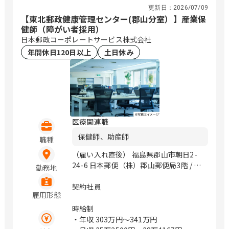
神奈川県横浜市西区みなとみらい4-4-5
更新日：
2026/07/09
（横浜アイマークプレイス4階） 神奈川
【東北郵政健康管理センター(郡山分室）】産業保
県海老名市めぐみ町2番2号 （ViNA
健師（障がい者採用）
GARDENS OFFICE 14階） 神奈川県藤沢
日本郵政コーポレートサービス株式会社
市辻堂神台2-2-1 （アイクロス湘南9
年間休日120日以上
土日休み
階） 新潟県新潟市中央区上所中1-7-23
石川県金沢市鞍月4丁目125 山梨県甲府
市上石田3-6-38 長野県松本市渚二丁目4
番31号（2F） 岐阜県岐阜市市橋3丁目4
番8号 静岡県静岡市駿河区稲川二丁目1-
1 （伊伝静岡駅南ビル6F） 愛知県名古
医療関連職
屋市中区栄3-18-1 （ナディアパークビ
ジネスセンタービル16F） 愛知県名古屋
保健師、助産師
職種
市中区栄3-18-1 （ナディアパークビジ
（雇い入れ直後） 福島県郡山市朝日2-
ネスセンタービル16F） 愛知県豊橋市曙
24-6 日本郵便（株）郡山郵便局3階 / 郡
町松並101番地206 愛知県岡崎市唐沢町
勤務地
山富田
11番地5 （第一生命・三井住友海上岡崎
契約社員
ビル10F） 滋賀県草津市渋川1丁目3番4
雇用形態
号 （近江伊吹館 1階） 滋賀県彦根市大
時給制
東町14番25号 （上野第Ⅶビル 3階） 京
・年収
303万円〜341万円
都府京都市中京区烏丸通御池下る梅屋町