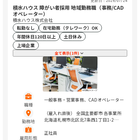
更新日：
2026/07/24
積水ハウス 障がい者採用 地域勤務職（事務/CAD
オペレーター）
積水ハウス株式会社
転勤なし
在宅勤務（テレワーク）OK
年間休日120日以上
土日休み
上場企業
全て表示(1件)
一般事務・営業事務、CADオペレーター
職種
（雇入れ直後） 全国主要都市 各事業所
北海道札幌市北区北7条西1丁目1-2
勤務地
（SE札幌ビル5F） 岩手県盛岡市盛岡駅
前北通1-10橋市盛岡ビル7F 宮城県仙台
正社員
雇用形態
市青葉区一番町4丁目6-1 （第一生命タ