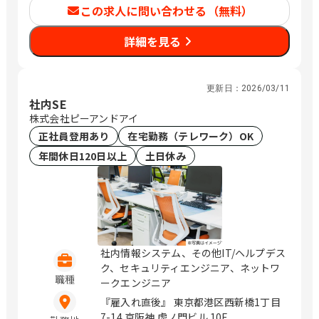
町、沼津、大岡、名古屋、近鉄名古屋、
この求人に問い合わせる（無料）
東岡崎、岡崎、津、江戸橋、四日市、近
鉄四日市、三宮・花時計前、神戸三宮、
詳細を見る
近鉄奈良、奈良、和歌山市、紀和、鳥
取、津ノ井、松江、松江しんじ湖温泉、
西川緑道公園、岡山、広島、福山、下
更新日：
2026/03/11
関、門司港、徳島、阿波富田、大橋通、
社内SE
堀詰、旦過、平和通、久留米、花畑、大
株式会社ピーアンドアイ
分、古国府
正社員登用あり
在宅勤務（テレワーク）OK
年間休日120日以上
土日休み
社内情報システム、その他IT/ヘルプデス
ク、セキュリティエンジニア、ネットワ
職種
ークエンジニア
『雇入れ直後』 東京都港区西新橋1丁目
7-14 京阪神 虎ノ門ビル 10F