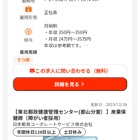
勤務地
正社員
雇用形態
月給制
・年収
350円〜350円
・月収
24万円〜35万円
給与
年収は参考額です。
雇用実績
※経験により前後する場合あり
うつ病
この求人に問い合わせる（無料）
詳細を見る
更新日：
2025/12/26
【東北郵政健康管理センター(郡山分室）】産業保
健師（障がい者採用）
日本郵政コーポレートサービス株式会社
年間休日120日以上
土日休み