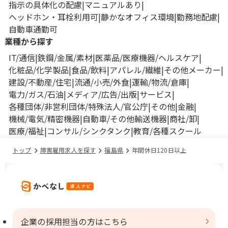
指示の具体化の配慮
マニュアルあり
ヘッドホン・耳栓利用可
静かなオフィス環境
勤務地配慮
自動車通勤可
業種から探す
IT/通信
鉄鋼/金属/素材
医薬品/医療機器/ヘルスケア
化粧品/化学製品
食品/飲料
アパレル/繊維
その他メーカー
建設/不動産/住宅
流通/小売/外食
運輸/物流/倉庫
電力/ガス/石油
メディア/広告/出版
サービス
各種団体/非営利団体/特殊法人/官公庁
その他
金融
機械/電気/精密機器
自動車/その他輸送機器
商社/卸
医療/福祉
コンサル/シンクタンク
教育/各種スクール
トップ
障害雇用求人を探す
福島県
年間休日120日以上
企業の採用担当の方はこちら