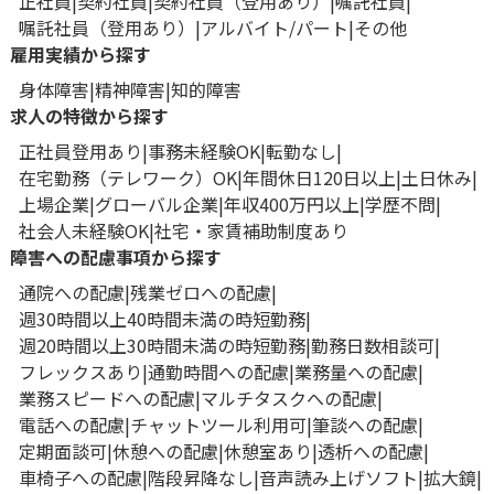
正社員
契約社員
契約社員（登用あり）
嘱託社員
嘱託社員（登用あり）
アルバイト/パート
その他
雇用実績から探す
身体障害
精神障害
知的障害
求人の特徴から探す
正社員登用あり
事務未経験OK
転勤なし
在宅勤務（テレワーク）OK
年間休日120日以上
土日休み
上場企業
グローバル企業
年収400万円以上
学歴不問
社会人未経験OK
社宅・家賃補助制度あり
障害への配慮事項から探す
通院への配慮
残業ゼロへの配慮
週30時間以上40時間未満の時短勤務
週20時間以上30時間未満の時短勤務
勤務日数相談可
フレックスあり
通勤時間への配慮
業務量への配慮
業務スピードへの配慮
マルチタスクへの配慮
電話への配慮
チャットツール利用可
筆談への配慮
定期面談可
休憩への配慮
休憩室あり
透析への配慮
車椅子への配慮
階段昇降なし
音声読み上げソフト
拡大鏡