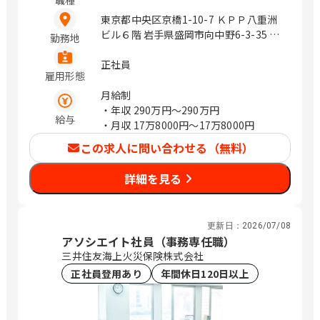
職種
下関市綾羅木本町3丁目13-9 山口県山口
東京都中央区京橋1-10-7 ＫＰＰ八重洲
市小郡下郷2227番地4 徳島県徳島市中洲
ビル６階 岩手県盛岡市向中野6-3-35 青
勤務地
町一丁目8-1 愛媛県松山市生石町130-1
森県青森市問屋町1-13-10 積水ハウス建
高知県高知市杉井流21番10号 福岡県福
設内1Ｆ 秋田県秋田市広面字板橋添17-1
正社員
岡市博多区御供所町1-1 （西鉄祇園ビ
雇用形態
積水ハウス秋田支店同居 宮城県仙台市
ル） 福岡県北九州市小倉北区京町三丁
泉区明通3-15-2 積水ハウス建設東北
月給制
目7番1号 （ガーデンシティ小倉3階）
(株)2F 山形県山形市白山1-3-9 積水ハウ
・年収
290万円〜290万円
福岡県久留米市合川町1925番1号 （中央
給与
ス建設東北(株)山形事務所内 福島県郡山
・月収
17万8000円〜17万8000円
公園通り） 佐賀県佐賀市駅前中央1丁目
市八山田西4-7 ベレオプラス八山田1F
この求人に問い合わせる（無料）
14-40 （ニッセイ佐賀駅前ビル4F） 熊
福島県福島市西中央4-91-2 積水ハウス
本県熊本市南区田井島1丁目7-1 宮崎県
建設東北(株)福島事務所2F 福島県いわき
詳細を見る
延岡市日の出町2丁目1番地9 （メモリア
市平上荒川字長尾32-1 栃木県宇都宮市
ルライフ1階北号室） 宮崎県宮崎市高千
簗瀬町2376 栃木県小山市東城南2-37-8
穂通2-3-20 鹿児島県鹿児島市与次郎2丁
茨城県水戸市元吉田町963-3 茨城県つく
目4番7号 ※転居を伴う転勤なし。 ※原
更新日：
2026/07/08
ば市研究学園５丁目2-4 サンライズビル
則マイカー通勤不可 / 札幌、盛岡、勾当
アソシエイト社員（事務専任職）
3F 群馬県前橋市天川大島町2-15-7 積水
台公園、山形、郡山、水戸、宇都宮、前
三井住友海上火災保険株式会社
ハウス(株)群馬支店3F 埼玉県さいたま市
橋、浦和、熊谷、川越、千葉みなと、船
正社員登用あり
年間休日120日以上
中央区新都心4-3 ウェルクビル 5F 埼玉
橋、流山おおたかの森、池袋、新宿、表
県越谷市南越谷4-11-1 南越谷株竹ビル
参道、立川、みなとみらい、海老名、辻
4F401号室 埼玉県川越市脇田本町23-1
堂、新潟、金沢、甲府、松本、岐阜、静
住友生命川越ビル2F 埼玉県熊谷市本石