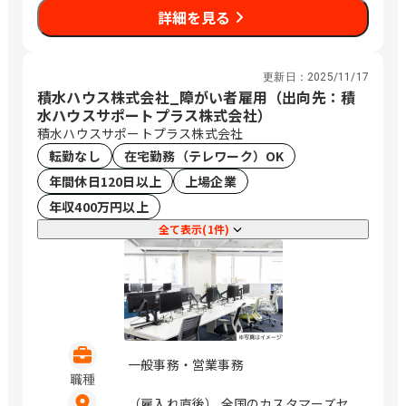
詳細を見る
更新日：
2025/11/17
積水ハウス株式会社_障がい者雇用（出向先：積
水ハウスサポートプラス株式会社）
積水ハウスサポートプラス株式会社
転勤なし
在宅勤務（テレワーク）OK
年間休日120日以上
上場企業
年収400万円以上
全て表示(1件)
一般事務・営業事務
職種
（雇入れ直後） 全国のカスタマーズセ