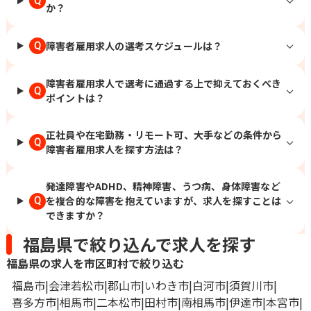
Q
か？
障害者雇用求人の選考スケジュールは？
Q
障害者雇用求人で選考に通過する上で抑えておくべき
Q
ポイントは？
正社員や在宅勤務・リモート可、大手などの条件から
Q
障害者雇用求人を探す方法は？
発達障害やADHD、精神障害、うつ病、身体障害など
を複合的な障害を抱えていますが、求人を探すことは
Q
できますか？
福島県で絞り込んで求人を探す
福島県の求人を市区町村で絞り込む
福島市
会津若松市
郡山市
いわき市
白河市
須賀川市
喜多方市
相馬市
二本松市
田村市
南相馬市
伊達市
本宮市