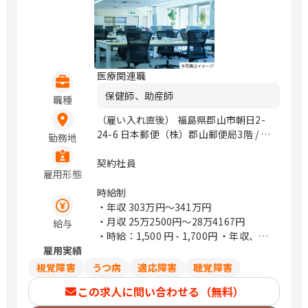
医療関連職
保健師、助産師
職種
（雇い入れ直後） 福島県郡山市朝日2-
24-6 日本郵便（株）郡山郵便局3階 / 郡
勤務地
山富田
契約社員
雇用形態
時給制
・年収
303万円〜341万円
・月収
25万2500円〜28万4167円
給与
・時給：1,500 円 - 1,700円 ・年収、月
雇用実績
給は週40時間働いた場合の目安金額にな
ります ・想定年収は時給1,500円の場合
視覚障害
うつ病
適応障害
聴覚障害
です
この求人に問い合わせる（無料）