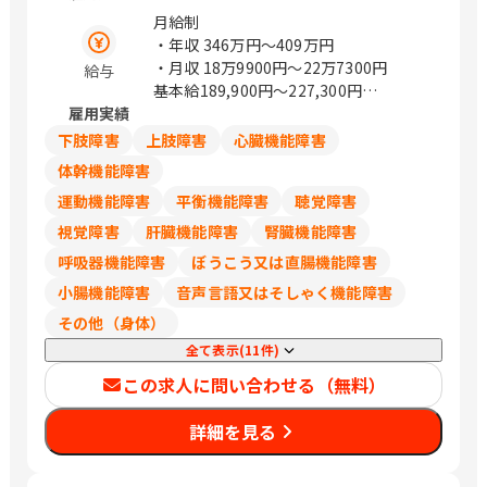
ワービル5F） 山形県山形市篭田3-9-5
月給制
福島県郡山市本町一丁目4－8 茨城県水
・年収
346万円〜409万円
戸市城南1-1-6 （サザン水戸ビル301）
・月収
18万9900円〜22万7300円
給与
栃木県宇都宮市城東1丁目-11-5 群馬県
基本給189,900円～227,300円
前橋市天川大島町2-15-7 埼玉県さいた
雇用実績
※試用期間あり（6ヵ月）
ま市浦和区岸町4-26-15 （浦和SHビル
※試用期間中の労働条件は同条件
下肢障害
上肢障害
心臓機能障害
2F） 埼玉県熊谷市筑波2丁目48番地1
※賞与：昨年度実績5.51か月
体幹機能障害
（熊谷大栄ビル2階） 埼玉県川越市新宿
運動機能障害
平衡機能障害
聴覚障害
町1丁目16-3 （SAISHOビル2階） 千葉
県千葉市中央区問屋町1-35 （千葉ポー
視覚障害
肝臓機能障害
腎臓機能障害
トサイドタワー10階） 千葉県船橋市本
呼吸器機能障害
ぼうこう又は直腸機能障害
町1-3-1 Face13階 （ご予約制） 千葉県
小腸機能障害
音声言語又はそしゃく機能障害
流山市おおたかの森西1-2-3 （アゼリア
テラス9階） 東京都豊島区西池袋1-11-1
その他（身体）
（メトロポリタンプラザビル11階） 東
全て表示(11件)
京都新宿区西新宿3-6-11 （西新宿KSビ
この求人に問い合わせる（無料）
ル1F） 東京都港区南青山2-26-1 （D－
LIFEPLACE南青山1階） 東京都立川市曙
詳細を見る
町2-37-7 （コアシティ立川1F） 神奈川
県横浜市西区みなとみらい3-7-1
（OCEAN GATE MINATOMIRAI 13F）