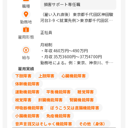
損害サポート専任職
職種
（雇い入れ直後）東京都千代田区神田駿
河台3-9 ＜就業先例＞東京都千代田区神
勤務地
田駿河台3-9 / 御茶ノ水、小川町、淡路
町
正社員
雇用形態
月給制
・年収
460万円〜490万円
・月収
35万3600円〜37万4700円
給与
勤務地による。例：東京、神奈川、千
雇用実績
葉、埼玉は374,700円
下肢障害
上肢障害
心臓機能障害
体幹機能障害
運動機能障害
平衡機能障害
聴覚障害
視覚障害
肝臓機能障害
腎臓機能障害
呼吸器機能障害
ぼうこう又は直腸機能障害
小腸機能障害
免疫機能障害
音声言語又はそしゃく機能障害
その他（身体）