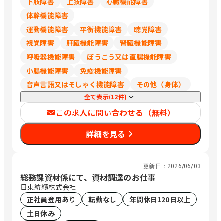
下肢障害
上肢障害
心臓機能障害
治安田生命松本大手ビル1階 静岡 静岡市
体幹機能障害
駿河区森下町1-35静岡ＭＹタワー5階 沼
運動機能障害
平衡機能障害
聴覚障害
津市上土町14 明治安田生命沼津上土町
ビル4階 愛知 名古屋市中村区椿町15-21
視覚障害
肝臓機能障害
腎臓機能障害
明治安田生命名古屋西口ビル9階 岡崎市
呼吸器機能障害
ぼうこう又は直腸機能障害
康生通南2-52明治安田生命岡崎ビル2階
小腸機能障害
免疫機能障害
三重 津市羽所町375 百五・明治安田ビ
ル8階 四日市市朝日町1-3明治安田生命
音声言語又はそしゃく機能障害
その他（身体）
四日市ビル1階 兵庫 神戸市中央区磯上通
全て表示(12件)
8-3-5明治安田生命神戸ビル3階 奈良 奈
この求人に問い合わせる（無料）
良市高天町22-2 明治安田生命奈良ビル4
階 和歌山 和歌山市六番丁17明治安田生
詳細を見る
命和歌山ビル2階 鳥取 鳥取市東品治町
102 鳥取駅前ビル4階 島根 松江市朝日町
478-8 明治安田生命松江ビル2階 岡山 岡
山市北区駅前町1-9-15明治安田生命岡
更新日：
2026/06/03
山ビル8階 広島 広島市東区二葉の里3-5-
総務課資材係にて、資材調達のお仕事
7 GRANODE広島11階 福山市昭和町2-3
日東紡績株式会社
福山ファインビル1階 山口 下関市南部町
正社員登用あり
転勤なし
年間休日120日以上
19-7 明治安田生命下関ビル3階 周南市
土日休み
御幸通り1-11 新興ビル6階 徳島 徳島市