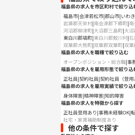
福島県の求人を市区町村で絞り込
福島市
会津若松市
郡山市
いわ
岩瀬郡天栄村
南会津郡下郷町
南
河沼郡柳津町
大沼郡三島町
大沼
東白川郡塙町
東白川郡鮫川村
石
双葉郡大熊町
双葉郡双葉町
双葉
福島県の求人を職種で絞り込む
オープンポジション・総合職
事
福島県の求人を雇用形態で絞り込
正社員
契約社員
契約社員（登用
福島県の求人を雇用実績で絞り込
身体障害
精神障害
知的障害
福島県の求人を特徴から探す
正社員登用あり
事務未経験OK
社宅・家賃補助制度あり
他の条件で探す