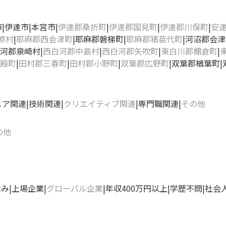
市
伊達市
本宮市
伊達郡桑折町
伊達郡国見町
伊達郡川俣町
安
原村
耶麻郡西会津町
耶麻郡磐梯町
耶麻郡猪苗代町
河沼郡会津
河郡泉崎村
西白河郡中島村
西白河郡矢吹町
東白川郡棚倉町
殿町
田村郡三春町
田村郡小野町
双葉郡広野町
双葉郡楢葉町
ニア関連
技術関連
クリエイティブ関連
専門職関連
その他
の他
休み
上場企業
グローバル企業
年収400万円以上
学歴不問
社会