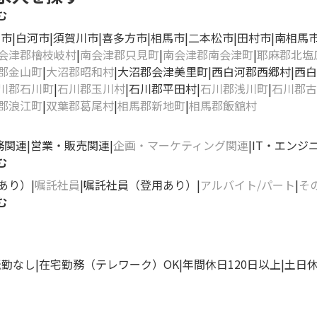
む
き市
白河市
須賀川市
喜多方市
相馬市
二本松市
田村市
南相馬
会津郡檜枝岐村
南会津郡只見町
南会津郡南会津町
耶麻郡北塩
郡金山町
大沼郡昭和村
大沼郡会津美里町
西白河郡西郷村
西白
川郡石川町
石川郡玉川村
石川郡平田村
石川郡浅川町
石川郡古
郡浪江町
双葉郡葛尾村
相馬郡新地町
相馬郡飯舘村
務関連
営業・販売関連
企画・マーケティング関連
IT・エンジ
む
あり）
嘱託社員
嘱託社員（登用あり）
アルバイト/パート
そ
む
転勤なし
在宅勤務（テレワーク）OK
年間休日120日以上
土日