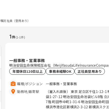
嘱託社員（登用あり）
1
件
(
1
-
1
件)
一般事務・営業事務
明治安田生命保険相互会社（MeijiYasudaLifeInsuranceCompa
年間休日120日以上
事務未経験OK
正社員登用あり
職種
/
ポジション
一般事務・営業事務
勤務地
/
最寄駅
（雇入れ直後） 東京 足立区千住1-12-
袋1-27-12 明治安田生命池袋ビル9階 
7階 町田市中町1-31-6 明治安田生命町田ビル
横浜市港北区新横浜2-3-12 新横浜スクエ