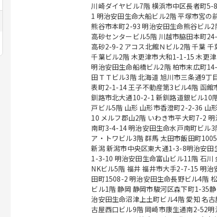
川崎ダイヤビル7階 横浜市中区長者町5-85
1 明治安田生命大船ビル2階 平塚市宮の前8
熊谷市本町2-93 明治安田生命熊谷ビル2階
高砂センタービル5階 川越市脇田本町24-
高砂2-9-2 アコス北館Ｎビル2階 千葉 千葉市中央区本千葉町3-1 明治安田生命
千葉ビル2階 木更津市大和1-1-15 木更
明治安田生命船橋ビル2階 柏市末広町14-
田ＴＴビル3階 北海道 旭川市三条通9丁目左1号 旭川三条緑橋ビル6階 苫小牧市
表町2-1-14 王子不動産第3ビル4階 函
釧路市北大通10-2-1 新釧路道銀ビル10階 青森 八戸市三日町2 明治安田生
戸ビル5階 山形 山形市香澄町2-2-36 山形センタービル2階 福島 郡山市中町10-
10 メルフ郡山2階 いわき市平大町7-2 明治安
南町3-4-14 明治安田生命水戸南町ビル3
ア・トワビル3階 群馬 太田市飯田町1005-2 太田東京海上日動ビルディング4階
新潟 新潟市中央区東大通1-3-8明治安田生命新潟駅
1-3-10 明治安田生命富山ビル11階 石川 金沢市広岡2-13-33 JR金沢駅西第三
NKビル5階 福井 福井市大手2-7-15 明治安田生命福井ビル11階 長野 長野市新
田町1508-2 明治安田生命長野ビル4階
ビル1階 静岡 静岡市駿河区森下町1-35静岡ＭＹタワー5階 沼津市上土町14 明
治安田生命沼津上土町ビル4階 愛知 名古屋市中村区椿町15-21明治安田生命名
古屋西口ビル9階 岡崎市康生通南2-52明治安田生