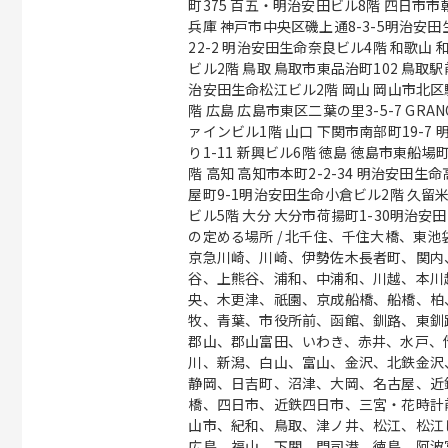
町375 百五・明治安田ビル8階 四日市
兵庫 神戸市中央区磯上通8-3-5明治安田生命神戸ビル
22-2 明治安田生命奈良ビル4階 和歌山 和歌山市六番丁17明治安田生命和歌山
ビル2階 鳥取 鳥取市東品治町102 鳥取駅前ビル4階 島根 松江市朝日町478-8 明
治安田生命松江ビル2階 岡山 岡山市北区駅前町1-9-15明治安田生命岡山ビル8
階 広島 広島市東区二葉の里3-5-7 GRANODE広島11階 福山市昭和町2-3 福山フ
ァインビル1階 山口 下関市南部町19-7 明治安田生命下関ビル3階 周南市御幸通
り1-11 新興ビル6階 徳島 徳島市東船場町2-37 明治安田生命徳島東船場ビル3
階 高知 高知市本町2-2-34 明治安田生命高知ビル3階 福岡 北九州市小倉北区紺
屋町9-1明治安田生命小倉ビル2階 久留米
ビル5階 大分 大分市荷揚町1-30明治安田生命大分ビル2階 （変更の範囲）会社
の定める場所 / 北千住、千住大橋、東
京急川崎、川崎、伊勢佐木長者町、関内
谷、上熊谷、浦和、中浦和、川越、本川
央、木更津、祇園、京成船橋、船橋、柏
牧、青葉、市役所前、函館、釧路、東釧
郡山、郡山富田、いわき、赤井、水戸、
川、新潟、白山、富山、金沢、北鉄金沢
静岡、日吉町、沼津、大岡、名古屋、近
橋、四日市、近鉄四日市、三宮・花時計
山市、紀和、鳥取、津ノ井、松江、松江
広島、福山、下関、門司港、徳島、阿波