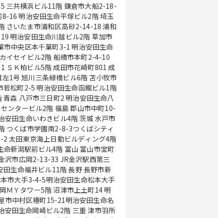
 三共横浜ビル11階 鎌倉市大船2-18-
-16 明治安田生命平塚ビル2階 埼玉
 さいたま市浦和区高砂2-14-18 浦和
19 明治安田生命川越ビル2階 草加市
津カイセイビル2階 船橋市本町2-4-10
1 ＳＫ柏ビル5階 成田市花崎町801 成
館市若松町2-5 明治安田生命函館ビル1階
命八
田生命いわきビル4階 茨城 水戸市
階 つくば市学園南2-8-3つくばシティ
前ビル4階 富山 富山市宝町
 松本市大手3-4-5明治安田生命松本大手
命岡崎ビル2階 三重 津市羽所