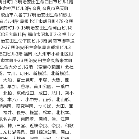
市朝日町1-3明治安田生命四日市ビル1階
3階 奈良 奈良市高天町
市本町4-33 明治安田生命久留米本町
池袋、立川、町田、新横浜、北新横浜、
、大船、富士見町、平塚、大磯、熊
越、草加、谷塚、葭川公園、千葉中
、北柏、京成成田、成田、旭川、苫小
路、本八戸、小中野、山形、北山形、
偕楽園、研究学園、つくば、太田、韮
、福井、長野、権堂、松本、北松本、
鉄名古屋、東岡崎、岡崎、津、江戸
前、神戸三宮、近鉄奈良、奈良、和歌
しんじ湖温泉、西川緑道公園、岡山、
富田、大橋通、堀詰、旦過、平和通、