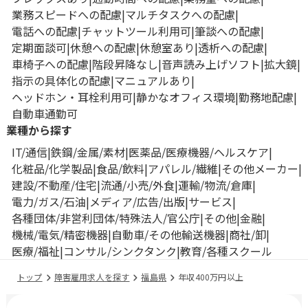
業務スピードへの配慮
マルチタスクへの配慮
電話への配慮
チャットツール利用可
筆談への配慮
定期面談可
休憩への配慮
休憩室あり
透析への配慮
車椅子への配慮
階段昇降なし
音声読み上げソフト
拡大鏡
指示の具体化の配慮
マニュアルあり
ヘッドホン・耳栓利用可
静かなオフィス環境
勤務地配慮
自動車通勤可
業種から探す
IT/通信
鉄鋼/金属/素材
医薬品/医療機器/ヘルスケア
化粧品/化学製品
食品/飲料
アパレル/繊維
その他メーカー
建設/不動産/住宅
流通/小売/外食
運輸/物流/倉庫
電力/ガス/石油
メディア/広告/出版
サービス
各種団体/非営利団体/特殊法人/官公庁
その他
金融
機械/電気/精密機器
自動車/その他輸送機器
商社/卸
医療/福祉
コンサル/シンクタンク
教育/各種スクール
トップ
障害雇用求人を探す
福島県
年収400万円以上