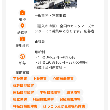
一般事務・営業事務
職種
（雇入れ直後） 全国のカスタマーズセ
ンターにて募集中となります。 応募者様
勤務地
のお住まい近くの拠点での採用を検討し
ます。 大阪府大阪市北区大淀中1丁目1
正社員
雇用形態
番88号 梅田スカイビル タワーイース
ト34F / 梅田
月給制
・年収
346万円〜409万円
・月収
19万8100円〜23万5500円
給与
地域手当別途支給
雇用実績
試用期間中の労働条件は同条件
下肢障害
上肢障害
心臓機能障害
体幹機能障害
運動機能障害
平衡機能障害
聴覚障害
視覚障害
肝臓機能障害
腎臓機能障害
呼吸器機能障害
ぼうこう又は直腸機能障害