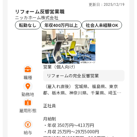
更新日：
2025/12/19
リフォーム反響営業職
ニッカホーム株式会社
転勤なし
年収400万円以上
社会人未経験OK
営業（個人向け）
リフォームの完全反響営業
職種
（雇入れ直後） 宮城県、福島県、東京
都、栃木県、神奈川県、千葉県、埼玉
勤務地
県、群馬県、新潟県、石川県、富山県、
静岡県、長野県、愛知県、岐阜県、三重
正社員
雇用形態
県、大阪府、京都府、奈良県、兵庫県、
滋賀県、岡山県、広島県、香川県、福岡
月給制
県、熊本県 ※勤務地の希望に合わせて
・年収
350万円〜413万円
勤務可能。※転勤は希望者のみ。 勤務
・月収
25万円〜29万5000円
給与