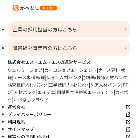
企業の採用担当の方はこちら
障害福祉事業者の方はこちら
株式会社エス・エム・エスの運営サービス
ウェルミージョブ
カイゴジョブエージェント
ナース専科 就
職
ナース専科 転職
保育士人材バンク
放射線技師人材バンク
検査技師人材バンク
工学技師人材バンク
ケア人材バンク
PT
OT人材バンク
エイチエ
国試黒本治療家エージェント
カイポ
ケ
かべなしクラウド
運営会社
プライバシーポリシー
利用規約
サイトマップ
運営へのお問い合わせ