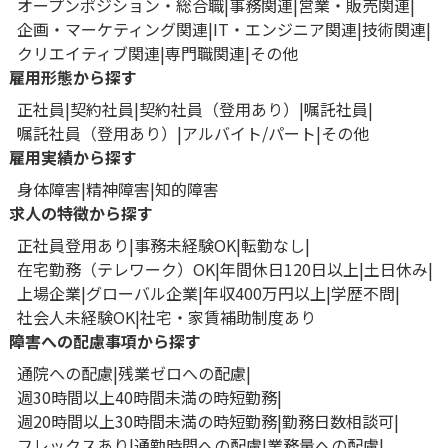
オープンポジション・総合職
事務関連
営業・販売関連
企画・マーケティング関連
IT・エンジニア関連
技術関連
クリエイティブ関連
専門職関連
その他
雇用形態から探す
正社員
契約社員
契約社員（登用あり）
嘱託社員
嘱託社員（登用あり）
アルバイト/パート
その他
雇用実績から探す
身体障害
精神障害
知的障害
求人の特徴から探す
正社員登用あり
事務未経験OK
転勤なし
在宅勤務（テレワーク）OK
年間休日120日以上
土日休み
上場企業
グローバル企業
年収400万円以上
学歴不問
社会人未経験OK
社宅・家賃補助制度あり
障害への配慮事項から探す
通院への配慮
残業ゼロへの配慮
週30時間以上40時間未満の時短勤務
週20時間以上30時間未満の時短勤務
勤務日数相談可
フレックスあり
通勤時間への配慮
業務量への配慮