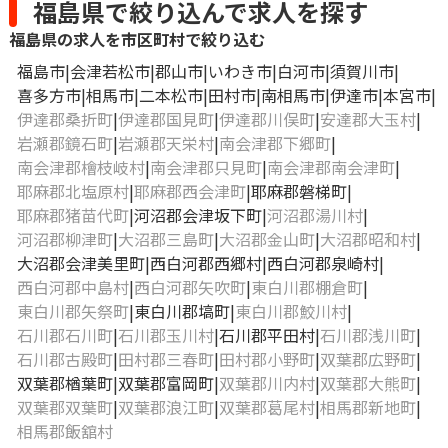
福島県で絞り込んで求人を探す
福島県の求人を市区町村で絞り込む
福島市
会津若松市
郡山市
いわき市
白河市
須賀川市
喜多方市
相馬市
二本松市
田村市
南相馬市
伊達市
本宮市
伊達郡桑折町
伊達郡国見町
伊達郡川俣町
安達郡大玉村
岩瀬郡鏡石町
岩瀬郡天栄村
南会津郡下郷町
南会津郡檜枝岐村
南会津郡只見町
南会津郡南会津町
耶麻郡北塩原村
耶麻郡西会津町
耶麻郡磐梯町
耶麻郡猪苗代町
河沼郡会津坂下町
河沼郡湯川村
河沼郡柳津町
大沼郡三島町
大沼郡金山町
大沼郡昭和村
大沼郡会津美里町
西白河郡西郷村
西白河郡泉崎村
西白河郡中島村
西白河郡矢吹町
東白川郡棚倉町
東白川郡矢祭町
東白川郡塙町
東白川郡鮫川村
石川郡石川町
石川郡玉川村
石川郡平田村
石川郡浅川町
石川郡古殿町
田村郡三春町
田村郡小野町
双葉郡広野町
双葉郡楢葉町
双葉郡富岡町
双葉郡川内村
双葉郡大熊町
双葉郡双葉町
双葉郡浪江町
双葉郡葛尾村
相馬郡新地町
相馬郡飯舘村