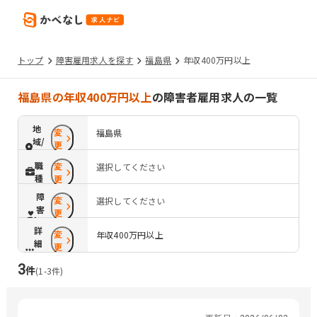
トップ
障害雇用求人を探す
福島県
年収400万円以上
福島県の年収400万円以上
の障害者雇用求人の一覧
地
変
福島県
域/
更
路
職
変
選択してください
線
種
更
障
変
選択してください
害
更
配
詳
変
慮
年収400万円以上
細
更
条
3
件
件
(
1
-
3
件)