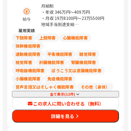
ト34F / 梅田
月給制
・年収
346万円〜409万円
・月収
19万8100円〜23万5500円
給与
地域手当別途支給
雇用実績
試用期間中の労働条件は同条件
下肢障害
上肢障害
心臓機能障害
体幹機能障害
運動機能障害
平衡機能障害
聴覚障害
視覚障害
肝臓機能障害
腎臓機能障害
呼吸器機能障害
ぼうこう又は直腸機能障害
小腸機能障害
免疫機能障害
音声言語又はそしゃく機能障害
その他（身体）
全て表示(12件)
この求人に問い合わせる（無料）
詳細を見る