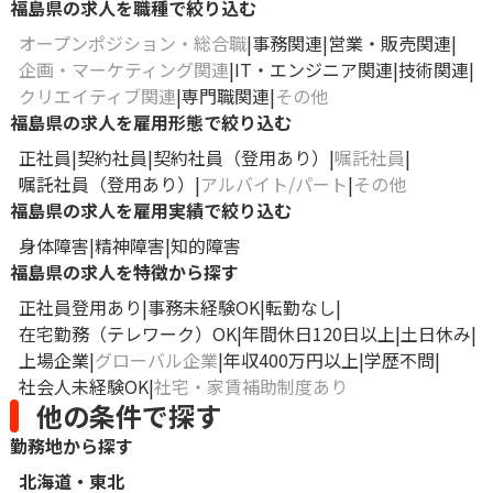
福島県の求人を職種で絞り込む
オープンポジション・総合職
事務関連
営業・販売関連
企画・マーケティング関連
IT・エンジニア関連
技術関連
クリエイティブ関連
専門職関連
その他
福島県の求人を雇用形態で絞り込む
正社員
契約社員
契約社員（登用あり）
嘱託社員
嘱託社員（登用あり）
アルバイト/パート
その他
福島県の求人を雇用実績で絞り込む
身体障害
精神障害
知的障害
福島県の求人を特徴から探す
正社員登用あり
事務未経験OK
転勤なし
在宅勤務（テレワーク）OK
年間休日120日以上
土日休み
上場企業
グローバル企業
年収400万円以上
学歴不問
社会人未経験OK
社宅・家賃補助制度あり
他の条件で探す
勤務地から探す
北海道・東北