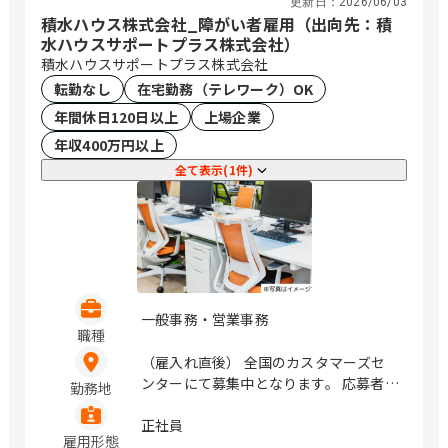
更新日：
2026/06/03
積水ハウス株式会社_障がい者雇用（出向先：積
水ハウスサポートプラス株式会社）
積水ハウスサポートプラス株式会社
転勤なし
在宅勤務（テレワーク）OK
年間休日120日以上
上場企業
年収400万円以上
全て表示(1件)
一般事務・営業事務
職種
（雇入れ直後） 全国のカスタマーズセ
ンターにて募集中となります。 応募者様
勤務地
のお住まい近くの拠点での採用を検討し
ます。 大阪府大阪市北区大淀中1丁目1
正社員
雇用形態
番88号 梅田スカイビル タワーイース