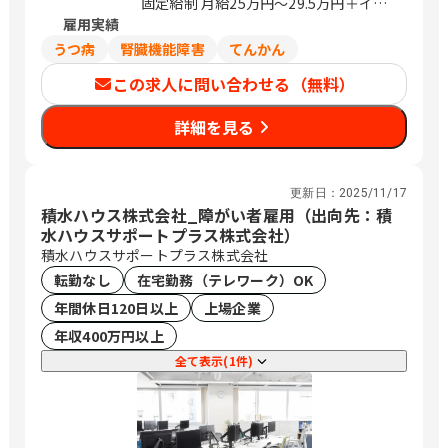
地例： 東京都世田谷区奥沢8-5-4 世田谷
固定給制 月給25万円～29.5万円＋イン
ショールーム / 九品仏
雇用実績
センティブ（報奨金）。上記年収は月給
×12ヶ月＋賞与（月給2ヶ月分と仮定）
うつ病
腎臓機能障害
てんかん
で算出。年収例として、入社2年目で
この求人に問い合わせる（無料）
456万円、入社7年目で1034万円の社員
もいます。
詳細を見る
更新日：
2025/11/17
積水ハウス株式会社_障がい者雇用（出向先：積
水ハウスサポートプラス株式会社）
積水ハウスサポートプラス株式会社
転勤なし
在宅勤務（テレワーク）OK
年間休日120日以上
上場企業
年収400万円以上
全て表示(1件)