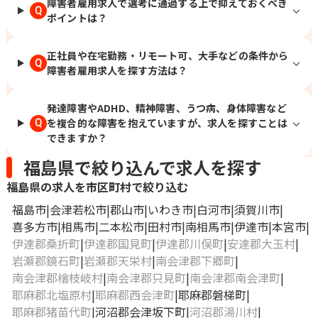
障害者雇用求人で選考に通過する上で抑えておくべき
Q
ポイントは？
正社員や在宅勤務・リモート可、大手などの条件から
Q
障害者雇用求人を探す方法は？
発達障害やADHD、精神障害、うつ病、身体障害など
を複合的な障害を抱えていますが、求人を探すことは
Q
できますか？
福島県で絞り込んで求人を探す
福島県の求人を市区町村で絞り込む
福島市
会津若松市
郡山市
いわき市
白河市
須賀川市
喜多方市
相馬市
二本松市
田村市
南相馬市
伊達市
本宮市
伊達郡桑折町
伊達郡国見町
伊達郡川俣町
安達郡大玉村
岩瀬郡鏡石町
岩瀬郡天栄村
南会津郡下郷町
南会津郡檜枝岐村
南会津郡只見町
南会津郡南会津町
耶麻郡北塩原村
耶麻郡西会津町
耶麻郡磐梯町
耶麻郡猪苗代町
河沼郡会津坂下町
河沼郡湯川村