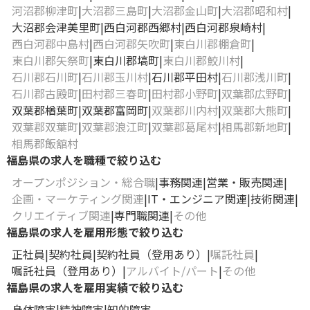
河沼郡柳津町
大沼郡三島町
大沼郡金山町
大沼郡昭和村
大沼郡会津美里町
西白河郡西郷村
西白河郡泉崎村
西白河郡中島村
西白河郡矢吹町
東白川郡棚倉町
東白川郡矢祭町
東白川郡塙町
東白川郡鮫川村
石川郡石川町
石川郡玉川村
石川郡平田村
石川郡浅川町
石川郡古殿町
田村郡三春町
田村郡小野町
双葉郡広野町
双葉郡楢葉町
双葉郡富岡町
双葉郡川内村
双葉郡大熊町
双葉郡双葉町
双葉郡浪江町
双葉郡葛尾村
相馬郡新地町
相馬郡飯舘村
福島県の求人を職種で絞り込む
オープンポジション・総合職
事務関連
営業・販売関連
企画・マーケティング関連
IT・エンジニア関連
技術関連
クリエイティブ関連
専門職関連
その他
福島県の求人を雇用形態で絞り込む
正社員
契約社員
契約社員（登用あり）
嘱託社員
嘱託社員（登用あり）
アルバイト/パート
その他
福島県の求人を雇用実績で絞り込む
身体障害
精神障害
知的障害