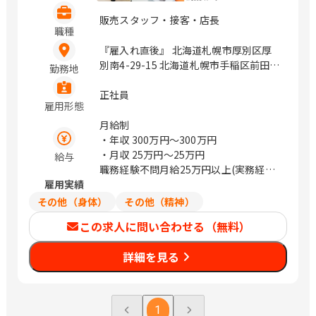
販売スタッフ・接客・店長
職種
『雇入れ直後』 北海道札幌市厚別区厚
別南4-29-15 北海道札幌市手稲区前田5
勤務地
条13-3-1 アルファショッピングセンタ
ー 2階 北海道札幌市東区東苗穂4条2-3-
正社員
雇用形態
1 福島県いわき市常磐西郷町金山6 / ひ
ばりが丘、手稲、環状通東、湯本
月給制
・年収
300万円〜300万円
・月収
25万円〜25万円
給与
職務経験不問月給25万円以上(実務経験
雇用実績
者優遇)
その他（身体）
その他（精神）
この求人に問い合わせる（無料）
詳細を見る
1