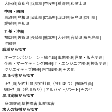
大阪府
京都府
兵庫県
奈良県
滋賀県
和歌山県
中国・四国
鳥取県
島根県
岡山県
広島県
山口県
徳島県
香川県
愛媛県
高知県
九州・沖縄
福岡県
佐賀県
長崎県
熊本県
大分県
宮崎県
鹿児島県
沖縄県
職種から探す
オープンポジション・総合職
事務関連
営業・販売関連
企画・マーケティング関連
IT・エンジニア関連
技術関連
クリエイティブ関連
専門職関連
その他
雇用形態から探す
正社員
契約社員
契約社員（登用あり）
嘱託社員
嘱託社員（登用あり）
アルバイト/パート
その他
雇用実績から探す
身体障害
精神障害
知的障害
求人の特徴から探す