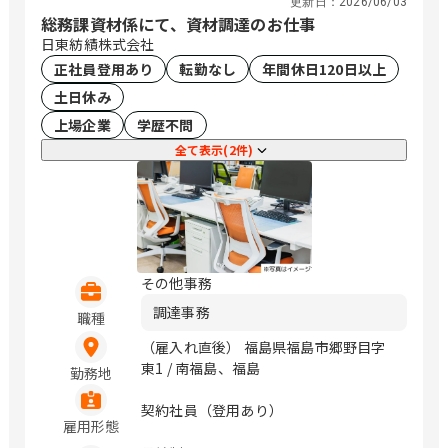
更新日：
2026/06/03
総務課資材係にて、資材調達のお仕事
日東紡績株式会社
正社員登用あり
転勤なし
年間休日120日以上
土日休み
上場企業
学歴不問
全て表示(2件)
その他事務
調達事務
職種
（雇入れ直後） 福島県福島市郷野目字
東1 / 南福島、福島
勤務地
契約社員（登用あり）
雇用形態