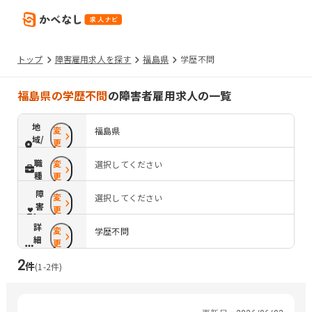
トップ
障害雇用求人を探す
福島県
学歴不問
福島県の学歴不問
の障害者雇用求人の一覧
地
変
福島県
域/
更
路
職
変
選択してください
線
種
更
障
変
選択してください
害
更
配
詳
変
慮
学歴不問
細
更
条
2
件
件
(
1
-
2
件)