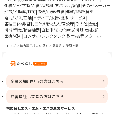
化粧品/化学製品
食品/飲料
アパレル/繊維
その他メーカー
建設/不動産/住宅
流通/小売/外食
運輸/物流/倉庫
電力/ガス/石油
メディア/広告/出版
サービス
各種団体/非営利団体/特殊法人/官公庁
その他
金融
機械/電気/精密機器
自動車/その他輸送機器
商社/卸
医療/福祉
コンサル/シンクタンク
教育/各種スクール
トップ
障害雇用求人を探す
福島県
学歴不問
企業の採用担当の方はこちら
障害福祉事業者の方はこちら
株式会社エス・エム・エスの運営サービス