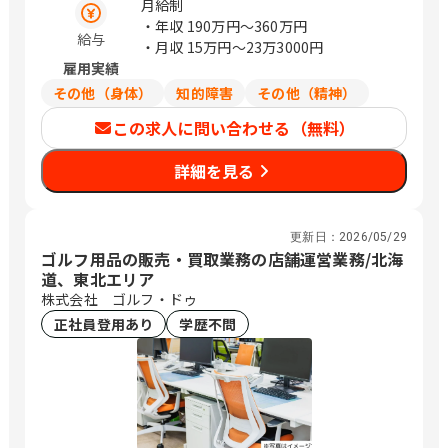
月給制
・年収
190万円〜360万円
給与
・月収
15万円〜23万3000円
雇用実績
その他（身体）
知的障害
その他（精神）
この求人に問い合わせる（無料）
詳細を見る
更新日：
2026/05/29
ゴルフ用品の販売・買取業務の店舗運営業務/北海
道、東北エリア
株式会社 ゴルフ・ドゥ
正社員登用あり
学歴不問