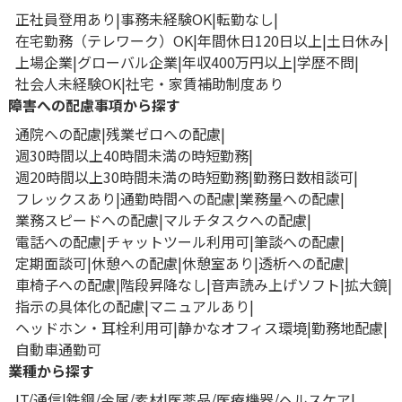
正社員登用あり
事務未経験OK
転勤なし
在宅勤務（テレワーク）OK
年間休日120日以上
土日休み
上場企業
グローバル企業
年収400万円以上
学歴不問
社会人未経験OK
社宅・家賃補助制度あり
障害への配慮事項から探す
通院への配慮
残業ゼロへの配慮
週30時間以上40時間未満の時短勤務
週20時間以上30時間未満の時短勤務
勤務日数相談可
フレックスあり
通勤時間への配慮
業務量への配慮
業務スピードへの配慮
マルチタスクへの配慮
電話への配慮
チャットツール利用可
筆談への配慮
定期面談可
休憩への配慮
休憩室あり
透析への配慮
車椅子への配慮
階段昇降なし
音声読み上げソフト
拡大鏡
指示の具体化の配慮
マニュアルあり
ヘッドホン・耳栓利用可
静かなオフィス環境
勤務地配慮
自動車通勤可
業種から探す
IT/通信
鉄鋼/金属/素材
医薬品/医療機器/ヘルスケア