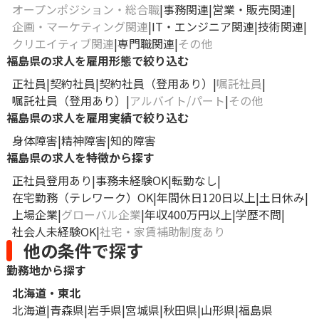
オープンポジション・総合職
事務関連
営業・販売関連
企画・マーケティング関連
IT・エンジニア関連
技術関連
クリエイティブ関連
専門職関連
その他
福島県の求人を雇用形態で絞り込む
正社員
契約社員
契約社員（登用あり）
嘱託社員
嘱託社員（登用あり）
アルバイト/パート
その他
福島県の求人を雇用実績で絞り込む
身体障害
精神障害
知的障害
福島県の求人を特徴から探す
正社員登用あり
事務未経験OK
転勤なし
在宅勤務（テレワーク）OK
年間休日120日以上
土日休み
上場企業
グローバル企業
年収400万円以上
学歴不問
社会人未経験OK
社宅・家賃補助制度あり
他の条件で探す
勤務地から探す
北海道・東北
北海道
青森県
岩手県
宮城県
秋田県
山形県
福島県