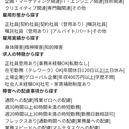
企画・マーケティング関連
IT・エンジニア関連
技術関連
クリエイティブ関連
専門職関連
その他
雇用形態から探す
正社員
契約社員
契約社員（登用あり）
嘱託社員
嘱託社員（登用あり）
アルバイト/パート
その他
雇用実績から探す
身体障害
精神障害
知的障害
求人の特徴から探す
正社員登用あり
事務未経験OK
転勤なし
在宅勤務（テレワーク）OK
年間休日120日以上
土日休み
上場企業
グローバル企業
年収400万円以上
学歴不問
社会人未経験OK
社宅・家賃補助制度あり
障害への配慮事項から探す
通院への配慮
残業ゼロへの配慮
週30時間以上40時間未満の時短勤務
週20時間以上30時間未満の時短勤務
勤務日数相談可
フレックスあり
通勤時間への配慮
業務量への配慮
業務スピードへの配慮
マルチタスクへの配慮