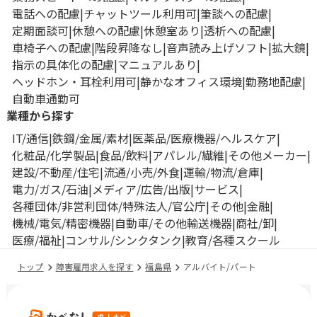
電話への配慮
チャットツール利用可
筆談への配慮
定期面談可
休憩への配慮
休憩室あり
透析への配慮
車椅子への配慮
階段昇降なし
音声読み上げソフト
拡大鏡
指示の具体化の配慮
マニュアルあり
ヘッドホン・耳栓利用可
静かなオフィス環境
勤務地配慮
自動車通勤可
業種から探す
IT/通信
鉄鋼/金属/素材
医薬品/医療機器/ヘルスケア
化粧品/化学製品
食品/飲料
アパレル/繊維
その他メーカー
建設/不動産/住宅
流通/小売/外食
運輸/物流/倉庫
電力/ガス/石油
メディア/広告/出版
サービス
各種団体/非営利団体/特殊法人/官公庁
その他
金融
機械/電気/精密機器
自動車/その他輸送機器
商社/卸
医療/福祉
コンサル/シンクタンク
教育/各種スクール
トップ
障害雇用求人を探す
福島県
アルバイト/パート