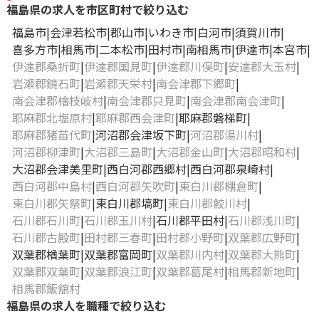
福島県の求人を市区町村で絞り込む
福島市
会津若松市
郡山市
いわき市
白河市
須賀川市
喜多方市
相馬市
二本松市
田村市
南相馬市
伊達市
本宮市
伊達郡桑折町
伊達郡国見町
伊達郡川俣町
安達郡大玉村
岩瀬郡鏡石町
岩瀬郡天栄村
南会津郡下郷町
南会津郡檜枝岐村
南会津郡只見町
南会津郡南会津町
耶麻郡北塩原村
耶麻郡西会津町
耶麻郡磐梯町
耶麻郡猪苗代町
河沼郡会津坂下町
河沼郡湯川村
河沼郡柳津町
大沼郡三島町
大沼郡金山町
大沼郡昭和村
大沼郡会津美里町
西白河郡西郷村
西白河郡泉崎村
西白河郡中島村
西白河郡矢吹町
東白川郡棚倉町
東白川郡矢祭町
東白川郡塙町
東白川郡鮫川村
石川郡石川町
石川郡玉川村
石川郡平田村
石川郡浅川町
石川郡古殿町
田村郡三春町
田村郡小野町
双葉郡広野町
双葉郡楢葉町
双葉郡富岡町
双葉郡川内村
双葉郡大熊町
双葉郡双葉町
双葉郡浪江町
双葉郡葛尾村
相馬郡新地町
相馬郡飯舘村
福島県の求人を職種で絞り込む