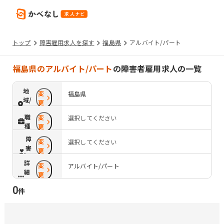
トップ
障害雇用求人を探す
福島県
アルバイト/パート
福島県のアルバイト/パート
の障害者雇用求人の一覧
地
変
福島県
域/
更
路
職
変
選択してください
線
種
更
障
変
選択してください
害
更
配
詳
変
慮
アルバイト/パート
細
更
条
0
件
件