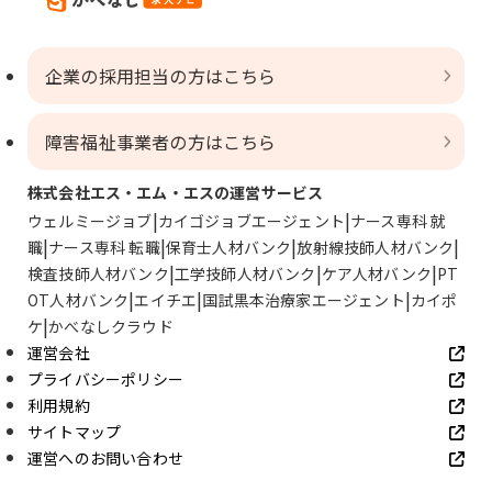
企業の採用担当の方はこちら
障害福祉事業者の方はこちら
株式会社エス・エム・エスの運営サービス
ウェルミージョブ
カイゴジョブエージェント
ナース専科 就
職
ナース専科 転職
保育士人材バンク
放射線技師人材バンク
検査技師人材バンク
工学技師人材バンク
ケア人材バンク
PT
OT人材バンク
エイチエ
国試黒本治療家エージェント
カイポ
ケ
かべなしクラウド
運営会社
プライバシーポリシー
利用規約
サイトマップ
運営へのお問い合わせ