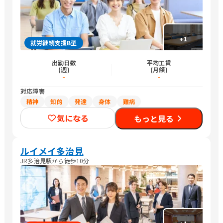
+
1
就労継続支援B型
出勤日数
平均工賃
(週)
(月額)
-
-
対応障害
精神
知的
発達
身体
難病
気になる
もっと見る
ルイメイ多治見
JR多治見駅から徒歩10分