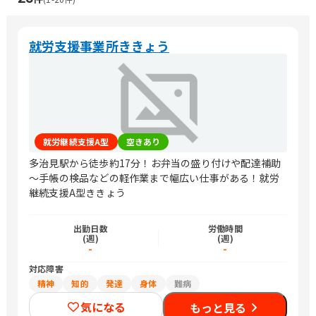
就労支援事業所ききょう
就労継続支援A型
空きあり
多治見駅から徒歩約17分！お弁当の盛り付けや配達補助
～手帳の検品などの軽作業まで幅広い仕事がある！就労
継続支援A型ききょう
出勤日数
労働時間
(週)
(週)
-
-
対応障害
精神
知的
発達
身体
難病
気になる
もっと見る