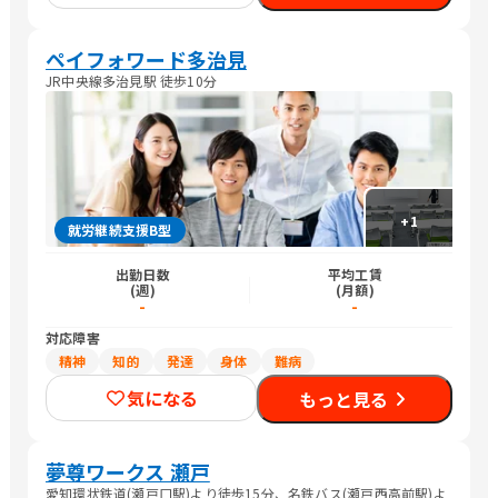
ペイフォワード多治見
JR中央線多治見駅 徒歩10分
+
1
就労継続支援B型
出勤日数
平均工賃
(週)
(月額)
-
-
対応障害
精神
知的
発達
身体
難病
気になる
もっと見る
夢尊ワークス 瀬戸
愛知環状鉄道(瀬戸口駅)より徒歩15分、名鉄バス(瀬戸西高前駅)よ