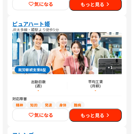
気になる
もっと見る
ピュアハート姫
JR太多線・姫駅より徒歩5分
+
1
就労継続支援B型
出勤日数
平均工賃
(週)
(月額)
-
-
対応障害
精神
知的
発達
身体
難病
気になる
もっと見る