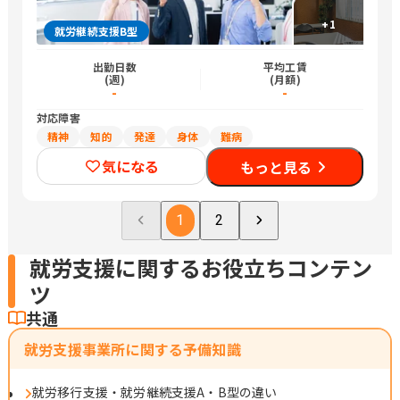
+
1
就労継続支援B型
出勤日数
平均工賃
(週)
(月額)
-
-
対応障害
精神
知的
発達
身体
難病
気になる
もっと見る
1
2
就労支援に関するお役立ちコンテン
ツ
共通
就労支援事業所に関する予備知識
就労移行支援・就労継続支援A・B型の違い