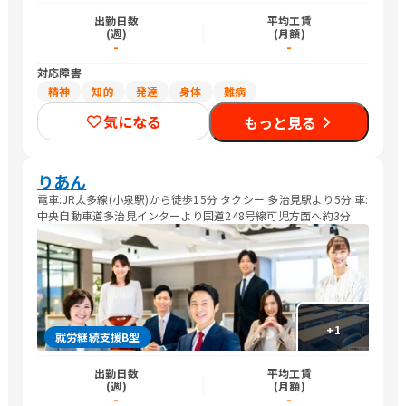
出勤日数
平均工賃
(週)
(月額)
-
-
対応障害
精神
知的
発達
身体
難病
気になる
もっと見る
りあん
電車:JR太多線(小泉駅)から徒歩15分 タクシー:多治見駅より5分 車:
中央自動車道多治見インターより国道248号線可児方面へ約3分
+
1
就労継続支援B型
出勤日数
平均工賃
(週)
(月額)
-
-