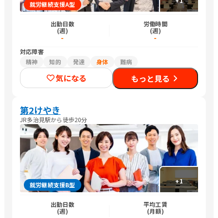
+
1
就労継続支援A型
出勤日数
労働時間
(週)
(週)
-
-
対応障害
精神
知的
発達
身体
難病
気になる
もっと見る
第2けやき
JR多治見駅から徒歩20分
+
1
就労継続支援B型
出勤日数
平均工賃
(週)
(月額)