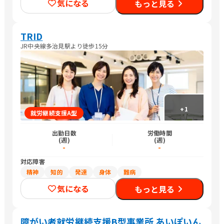
気になる
もっと見る
TRID
JR中央線多治見駅より徒歩15分
+
1
就労継続支援A型
出勤日数
労働時間
(週)
(週)
-
-
対応障害
精神
知的
発達
身体
難病
気になる
もっと見る
障がい者就労継続支援B型事業所 あいぽいん