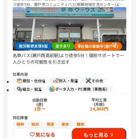
り徒歩5分、瀬戸市コミュニティバス(新郷地域交流センター)より
徒歩4分。
+
3
就労継続支援B型
空きあり
近隣の事業所(瀬戸市)
名鉄バス(瀬戸西高前駅)より徒歩5分！個別サポートで一
人ひとりの可能性を引き出す
仕事内容
梱包・仕分け
封入・発送
その他
組立・加工
データ入力・PC業務（事務系）
出勤日数
平均工賃
(週)
(月額)
1日～
24,863円
対応障害
精神
知的
発達
身体
難病
気になる
もっと見る