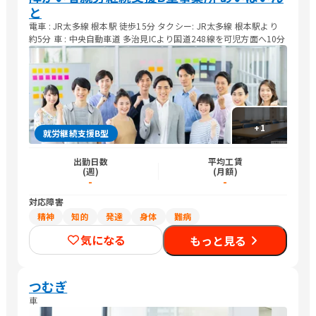
と
電車 : JR太多線 根本駅 徒歩15分 タクシー: JR太多線 根本駅より
約5分 車 : 中央自動車道 多治見ICより国道248線を可児方面へ10分
+
1
就労継続支援B型
出勤日数
平均工賃
(週)
(月額)
-
-
対応障害
精神
知的
発達
身体
難病
気になる
もっと見る
つむぎ
車