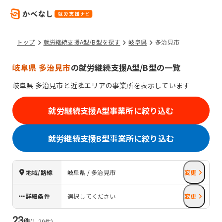
トップ
就労継続支援A型/B型を探す
岐阜県
多治見市
岐阜県 多治見市
の就労継続支援A型/B型の一覧
岐阜県
多治見市
と近隣エリアの事業所を表示しています
就労継続支援A型事業所に絞り込む
就労継続支援B型事業所に絞り込む
地域/路線
岐阜県 / 多治見市
変更
詳細条件
選択してください
変更
23
件
(
1
-
20
件)