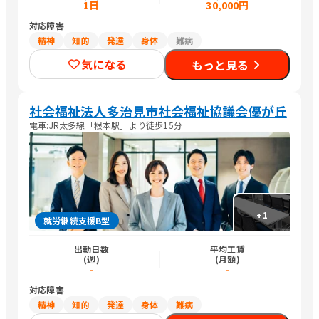
1日
30,000円
対応障害
精神
知的
発達
身体
難病
気になる
もっと見る
社会福祉法人多治見市社会福祉協議会優が丘
電車:JR太多線「根本駅」より徒歩15分
+
1
就労継続支援B型
出勤日数
平均工賃
(週)
(月額)
-
-
対応障害
精神
知的
発達
身体
難病