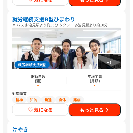
就労継続支援B型ひまわり
車 バス 多治見駅より約15分 タクシー 多治見駅より約10分
+
1
就労継続支援B型
出勤日数
平均工賃
(週)
(月額)
-
-
対応障害
精神
知的
発達
身体
難病
気になる
もっと見る
けやき