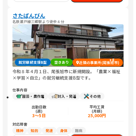
さたぱんびん
名鉄瀬戸線三郷駅より徒歩４分
+
8
就労継続支援B型
空きあり
近隣の事業所(尾張旭市)
令和８年４月１日、尾張旭市に新規開設。「農業×福祉
×学習×自立」の就労継続支援B型です。
仕事内容
園芸・農作業
封入・発送
その他
出勤日数
平均工賃
(週)
(月額)
3～5日
25,000円
対応障害
精神
知的
発達
身体
難病