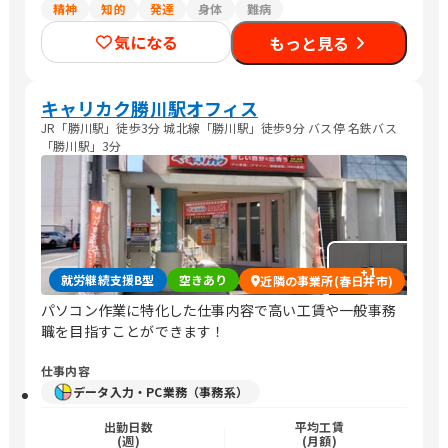
精神
知的
発達
身体
難病
気になる
もっと見る
キャリカク勝川駅オフィス
JR「勝川駅」徒歩3分 城北線「勝川駅」徒歩9分 バス停 名鉄バス
「勝川駅」3分
+
1
就労継続支援B型
空きあり
近隣の事業所(春日井市)
パソコン作業に特化した仕事内容で高い工賃や一般事務
職を目指すことができます！
仕事内容
データ入力・PC業務（事務系）
出勤日数
平均工賃
(週)
(月額)