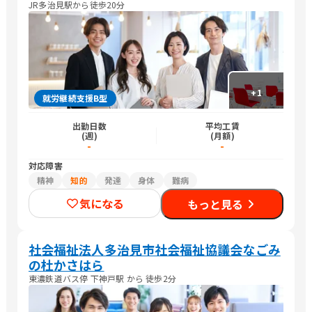
JR多治見駅から徒歩20分
+
1
就労継続支援B型
出勤日数
平均工賃
(週)
(月額)
-
-
対応障害
精神
知的
発達
身体
難病
気になる
もっと見る
社会福祉法人多治見市社会福祉協議会なごみ
の杜かさはら
東濃鉄道バス停 下神戸駅 から 徒歩2分