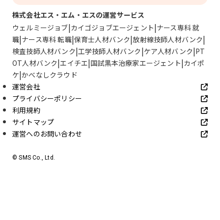
株式会社エス・エム・エスの運営サービス
ウェルミージョブ
カイゴジョブエージェント
ナース専科 就
職
ナース専科 転職
保育士人材バンク
放射線技師人材バンク
検査技師人材バンク
工学技師人材バンク
ケア人材バンク
PT
OT人材バンク
エイチエ
国試黒本治療家エージェント
カイポ
ケ
かべなしクラウド
運営会社
プライバシーポリシー
利用規約
サイトマップ
運営へのお問い合わせ
© SMS Co., Ltd.