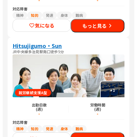
-
-
対応障害
精神
知的
発達
身体
難病
気になる
もっと見る
Hitsujigumo・Sun
JR中央線多治見駅南口徒歩5分
+
1
就労継続支援A型
出勤日数
労働時間
(週)
(週)
-
-
対応障害
精神
知的
発達
身体
難病