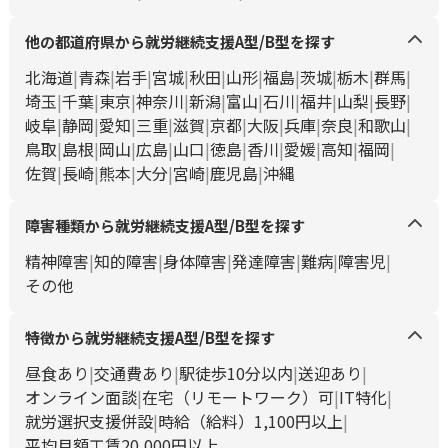
他の都道府県から就労継続支援A型/B型を探す
北海道
青森
岩手
宮城
秋田
山形
福島
茨城
栃木
群馬
埼玉
千葉
東京
神奈川
新潟
富山
石川
福井
山梨
長野
岐阜
静岡
愛知
三重
滋賀
京都
大阪
兵庫
奈良
和歌山
鳥取
島根
岡山
広島
山口
徳島
香川
愛媛
高知
福岡
佐賀
長崎
熊本
大分
宮崎
鹿児島
沖縄
障害種類から就労継続支援A型/B型を探す
精神障害
知的障害
身体障害
発達障害
難病
障害児
その他
特徴から就労継続支援A型/B型を探す
昼食あり
交通費あり
駅徒歩10分以内
送迎あり
オンライン面談
在宅（リモートワーク）可
IT特化
就労選択支援併設
時給（給料）1,100円以上
平均月額工賃20,000円以上