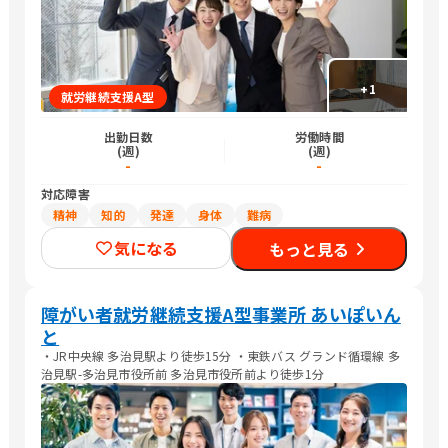
+
1
就労継続支援A型
出勤日数
労働時間
(週)
(週)
-
-
対応障害
精神
知的
発達
身体
難病
気になる
もっと見る
障がい者就労継続支援A型事業所 あいぽいん
と
・JR中央線 多治見駅より徒歩15分 ・東鉄バス グランド循環線 多
治見駅-多治見市役所前 多治見市役所前より徒歩1分