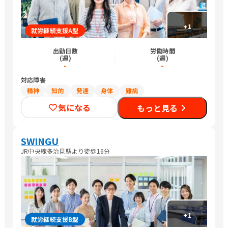
+
1
就労継続支援A型
出勤日数
労働時間
(週)
(週)
-
-
対応障害
精神
知的
発達
身体
難病
気になる
もっと見る
SWINGU
JR中央線多治見駅より徒歩16分
+
1
就労継続支援B型