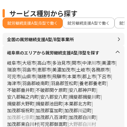
サービス種別から探す
就労継続支援A型/B型で働く
就労継続支援A型で働く
就
全国の就労継続支援A型/B型事業所
岐阜県のエリアから就労継続支援A型/B型を探す
岐阜市
大垣市
高山市
多治見市
関市
中津川市
美濃市
瑞浪市
羽島市
恵那市
美濃加茂市
土岐市
各務原市
可児市
山県市
瑞穂市
飛騨市
本巣市
郡上市
下呂市
海津市
羽島郡岐南町
羽島郡笠松町
養老郡養老町
不破郡垂井町
不破郡関ケ原町
安八郡神戸町
安八郡輪之内町
安八郡安八町
揖斐郡揖斐川町
揖斐郡大野町
揖斐郡池田町
本巣郡北方町
加茂郡坂祝町
加茂郡富加町
加茂郡川辺町
加茂郡七宗町
加茂郡八百津町
加茂郡白川町
加茂郡東白川村
可児郡御嵩町
大野郡白川村