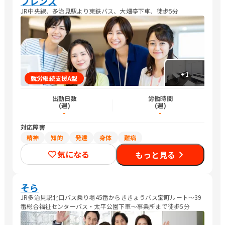
フレンズ
JR中央線、多治見駅より東鉄バス、大畑亭下車、徒歩5分
+
1
就労継続支援A型
出勤日数
労働時間
(週)
(週)
-
-
対応障害
精神
知的
発達
身体
難病
気になる
もっと見る
そら
JR多治見駅北口バス乗り場45番からききょうバス宝町ルート〜39
番総合福祉センターバス・太平公園下車〜事業所まで徒歩5分