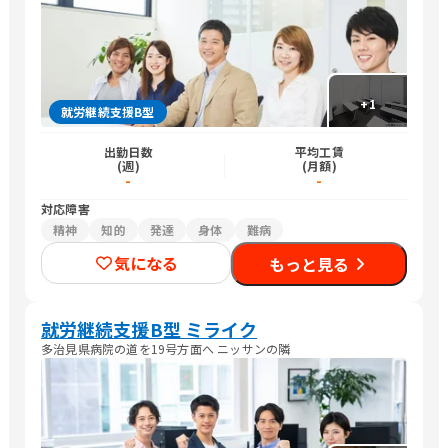
+
1
就労継続支援B型
出勤日数
平均工賃
(週)
(月額)
-
-
対応障害
精神
知的
発達
身体
難病
気になる
もっと見る
就労継続支援B型 ミライク
多治見県病院の道を19号方面へ ニッサンの隣