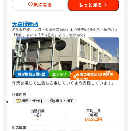
気になる
もっと見る
大森授産所
名鉄瀬戸線 「大森・金城学院前駅」より徒歩約15分 名古屋市バス
「薮田」または「大森住宅」より、徒歩約5分
+
6
就労継続支援B型
空きあり
近隣の事業所(名古屋市
守山区)
作業を通じて生活も安定していくよう支援しています。
仕事内容
梱包・仕分け
組立・加工
出勤日数
平均工賃
(週)
(月額)
-
10,522円
対応障害