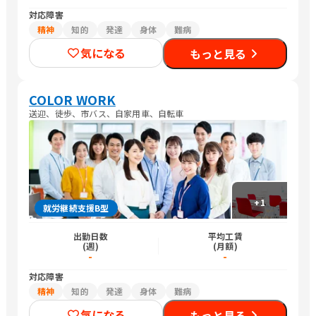
対応障害
精神
知的
発達
身体
難病
気になる
もっと見る
COLOR WORK
送迎、徒歩、市バス、自家用車、自転車
+
1
就労継続支援B型
出勤日数
平均工賃
(週)
(月額)
-
-
対応障害
精神
知的
発達
身体
難病
気になる
もっと見る