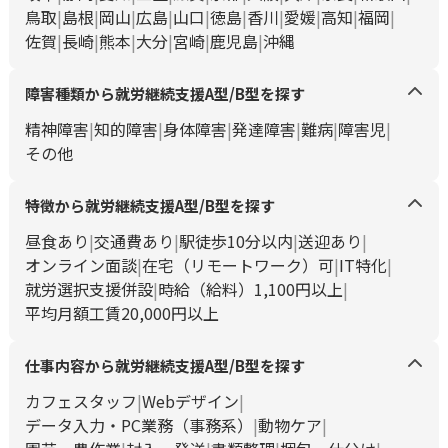
鳥取
島根
岡山
広島
山口
徳島
香川
愛媛
高知
福岡
佐賀
長崎
熊本
大分
宮崎
鹿児島
沖縄
障害種類から就労継続支援A型/B型を探す
精神障害
知的障害
身体障害
発達障害
難病
障害児
その他
特徴から就労継続支援A型/B型を探す
昼食あり
交通費あり
駅徒歩10分以内
送迎あり
オンライン面談
在宅（リモートワーク）可
IT特化
就労選択支援併設
時給（給料）1,100円以上
平均月額工賃20,000円以上
仕事内容から就労継続支援A型/B型を探す
カフェスタッフ
Webデザイン
データ入力・PC業務（事務系）
動物ケア