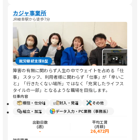
カジャ事業所
JR岐阜駅から徒歩7分
+
2
就労継続支援B型
障害の有無に関わらず人生の中でウェイトを占める「仕
事」 スタッフ、利用者様に関わらず「仕事」が「辛いこ
と」「行きたくない場所」ではなく「充実したライフス
タイルの一部」となるような職場を目指します。
仕事内容
梱包・仕分け
封入・発送
その他
組立・加工
データ入力・PC業務（事務系）
出勤日数
平均工賃
(週)
(月額)
-
26,472円
対応障害