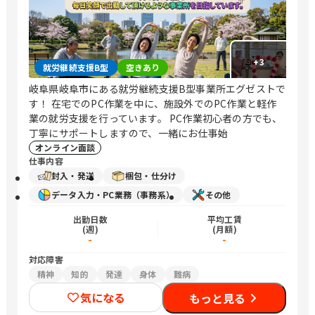
+
3
就労継続支援B型
空きあり
岐阜県岐阜市にある就労継続支援B型事業所エグゼストで
す！ 在宅でのPC作業を中に、施設外でのPC作業と軽作
業の就労支援を行っています。 PC作業初心者の方でも、
丁寧にサポートしますので、一緒にお仕事始
オンライン面談
仕事内容
封入・発送
梱包・仕分け
データ入力・PC業務（事務系）
その他
出勤日数
平均工賃
(週)
(月額)
-
-
対応障害
精神
知的
発達
身体
難病
気になる
もっと見る