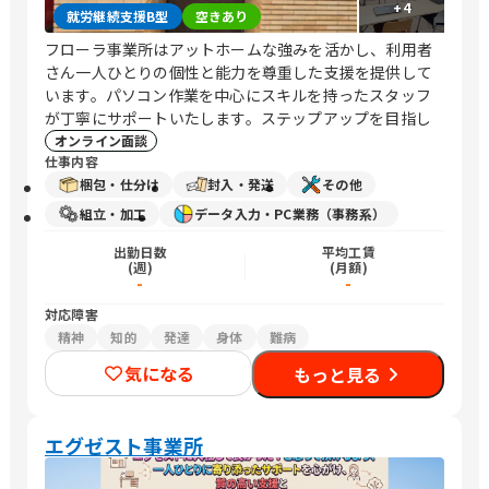
+
4
就労継続支援B型
空きあり
フローラ事業所はアットホームな強みを活かし、利用者
さん一人ひとりの個性と能力を尊重した支援を提供して
います。パソコン作業を中心にスキルを持ったスタッフ
が丁寧にサポートいたします。ステップアップを目指し
オンライン面談
仕事内容
梱包・仕分け
封入・発送
その他
組立・加工
データ入力・PC業務（事務系）
出勤日数
平均工賃
(週)
(月額)
-
-
対応障害
精神
知的
発達
身体
難病
気になる
もっと見る
エグゼスト事業所