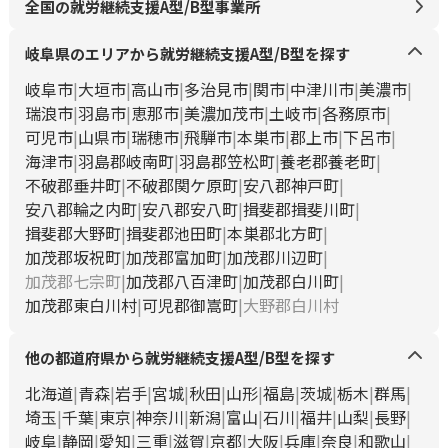
全国の就労継続支援A型/B型事業所
岐阜県のエリアから就労継続支援A型/B型を探す
岐阜市
大垣市
高山市
多治見市
関市
中津川市
美濃市
瑞浪市
羽島市
恵那市
美濃加茂市
土岐市
各務原市
可児市
山県市
瑞穂市
飛騨市
本巣市
郡上市
下呂市
海津市
羽島郡岐南町
羽島郡笠松町
養老郡養老町
不破郡垂井町
不破郡関ケ原町
安八郡神戸町
安八郡輪之内町
安八郡安八町
揖斐郡揖斐川町
揖斐郡大野町
揖斐郡池田町
本巣郡北方町
加茂郡坂祝町
加茂郡富加町
加茂郡川辺町
加茂郡七宗町
加茂郡八百津町
加茂郡白川町
加茂郡東白川村
可児郡御嵩町
大野郡白川村
他の都道府県から就労継続支援A型/B型を探す
北海道
青森
岩手
宮城
秋田
山形
福島
茨城
栃木
群馬
埼玉
千葉
東京
神奈川
新潟
富山
石川
福井
山梨
長野
岐阜
静岡
愛知
三重
滋賀
京都
大阪
兵庫
奈良
和歌山