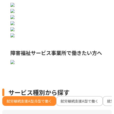
障害福祉サービス事業所で
働きたい方へ
サービス種別から探す
就労継続支援A型/B型で働く
就労継続支援A型で働く
就