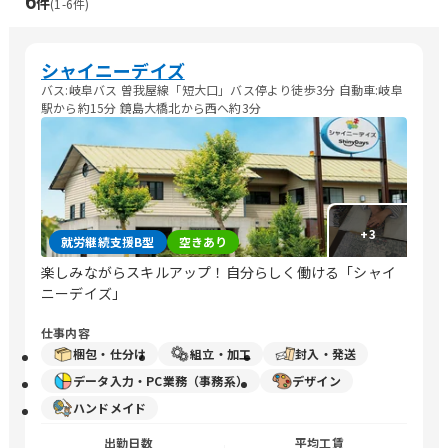
6
件
(
1
-
6
件)
シャイニーデイズ
バス:岐阜バス 曽我屋線「短大口」バス停より徒歩3分 自動車:岐阜
駅から約15分 鏡島大橋北から西へ約3分
+
3
就労継続支援B型
空きあり
楽しみながらスキルアップ！自分らしく働ける「シャイ
ニーデイズ」
仕事内容
梱包・仕分け
組立・加工
封入・発送
データ入力・PC業務（事務系）
デザイン
ハンドメイド
出勤日数
平均工賃