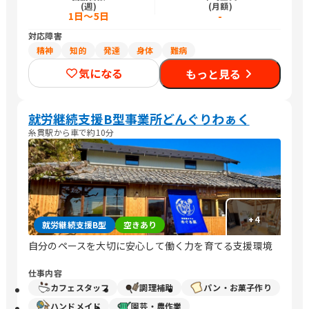
(週)
(月額)
1日～5日
-
対応障害
精神
知的
発達
身体
難病
気になる
もっと見る
就労継続支援B型事業所どんぐりわぁく
糸貫駅から車で約10分
+
4
就労継続支援B型
空きあり
自分のペースを大切に安心して働く力を育てる支援環境
仕事内容
カフェスタッフ
調理補助
パン・お菓子作り
ハンドメイド
園芸・農作業