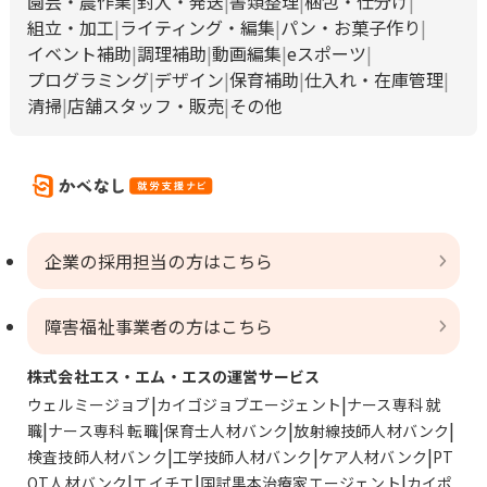
園芸・農作業
封入・発送
書類整理
梱包・仕分け
組立・加工
ライティング・編集
パン・お菓子作り
イベント補助
調理補助
動画編集
eスポーツ
プログラミング
デザイン
保育補助
仕入れ・在庫管理
清掃
店舗スタッフ・販売
その他
企業の採用担当の方はこちら
障害福祉事業者の方はこちら
株式会社エス・エム・エスの運営サービス
ウェルミージョブ
カイゴジョブエージェント
ナース専科 就
職
ナース専科 転職
保育士人材バンク
放射線技師人材バンク
検査技師人材バンク
工学技師人材バンク
ケア人材バンク
PT
OT人材バンク
エイチエ
国試黒本治療家エージェント
カイポ