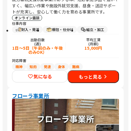
すく、幅広い作業や施設外就労支援、昼食・送迎サポー
トが充実し、安心して働く力を育める事業所です。
オンライン面談
仕事内容
封入・発送
梱包・仕分け
組立・加工
出勤日数
平均工賃
(週)
(月額)
1日～5日（午前のみ・午後
15,000円
のみOK）
対応障害
精神
知的
発達
身体
難病
気になる
もっと見る
フローラ事業所