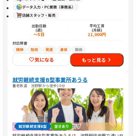
データ入力・PC業務（事務系）
店舗スタッフ・販売
出勤日数
平均工賃
(週)
(月額)
～5日
21,000円
対応障害
精神
知的
発達
身体
難病
気になる
もっと見る
就労継続支援B型事業所あうる
養老鉄道 池野駅から徒歩10分
就労継続支援B型
空きあり
就労継続支援B型事業所あうるは、池野駅徒歩圏で通いや