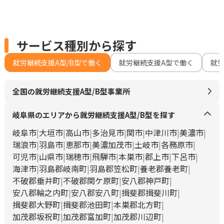
サービス種別から探す
就労継続支援A型/B型で働く
就労継続支援A型で働く
就
全国の就労継続支援A型/B型事業所
岐阜県のエリアから就労継続支援A型/B型を探す
岐阜市
大垣市
高山市
多治見市
関市
中津川市
美濃市
瑞浪市
羽島市
恵那市
美濃加茂市
土岐市
各務原市
可児市
山県市
瑞穂市
飛騨市
本巣市
郡上市
下呂市
海津市
羽島郡岐南町
羽島郡笠松町
養老郡養老町
不破郡垂井町
不破郡関ケ原町
安八郡神戸町
安八郡輪之内町
安八郡安八町
揖斐郡揖斐川町
揖斐郡大野町
揖斐郡池田町
本巣郡北方町
加茂郡坂祝町
加茂郡富加町
加茂郡川辺町