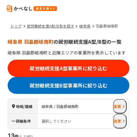
トップ
就労継続支援A型/B型を探す
岐阜県
羽島郡岐南町
岐阜県 羽島郡岐南町
の就労継続支援A型/B型の一覧
岐阜県
羽島郡岐南町
と近隣エリアの事業所を表示しています
就労継続支援A型事業所に絞り込む
就労継続支援B型事業所に絞り込む
地域/路線
岐阜県 / 羽島郡岐南町
変更
詳細条件
選択してください
変更
13
件
(
1
-
13
件)