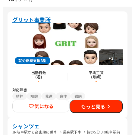
グリット事業所
+
2
就労継続支援B型
出勤日数
平均工賃
(週)
(月額)
-
-
対応障害
精神
知的
発達
身体
難病
気になる
もっと見る
シャンツェ
JR岐阜駅から高山線に乗車 → 長森駅下車 → 徒歩5分 JR岐阜駅前