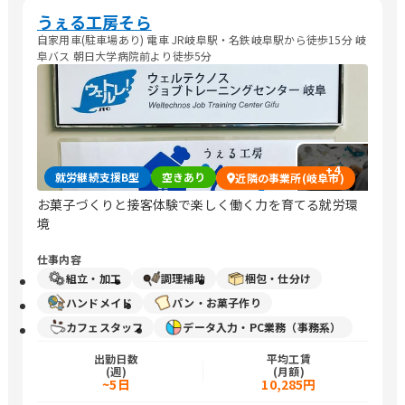
うぇる工房そら
自家用車(駐車場あり) 電車 JR岐阜駅・名鉄岐阜駅から徒歩15分 岐
阜バス 朝日大学病院前より徒歩5分
+
4
就労継続支援B型
空きあり
近隣の事業所(岐阜市)
お菓子づくりと接客体験で楽しく働く力を育てる就労環
境
仕事内容
組立・加工
調理補助
梱包・仕分け
ハンドメイド
パン・お菓子作り
カフェスタッフ
データ入力・PC業務（事務系）
出勤日数
平均工賃
(週)
(月額)
~5日
10,285円