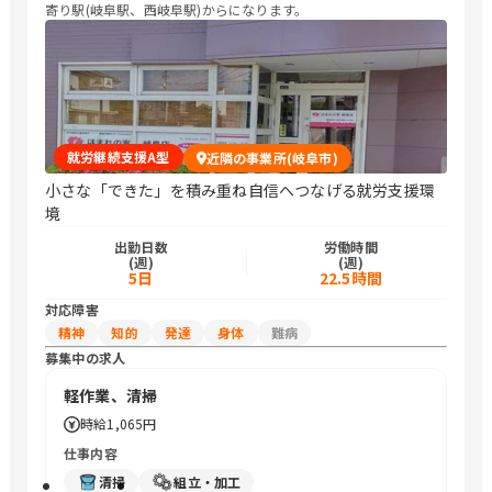
寄り駅(岐阜駅、西岐阜駅)からになります。
就労継続支援A型
近隣の事業所(岐阜市)
小さな「できた」を積み重ね自信へつなげる就労支援環
境
出勤日数
労働時間
(週)
(週)
5日
22.5時間
対応障害
精神
知的
発達
身体
難病
募集中の求人
軽作業、清掃
時給
1,065円
仕事内容
清掃
組立・加工