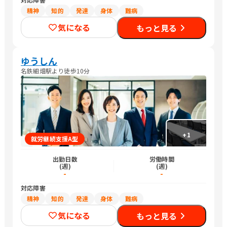
精神
知的
発達
身体
難病
気になる
もっと見る
ゆうしん
名鉄細畑駅より徒歩10分
+
1
就労継続支援A型
出勤日数
労働時間
(週)
(週)
-
-
対応障害
精神
知的
発達
身体
難病
気になる
もっと見る