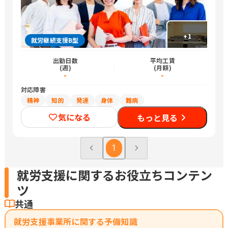
+
1
就労継続支援B型
出勤日数
平均工賃
(週)
(月額)
-
-
対応障害
精神
知的
発達
身体
難病
気になる
もっと見る
1
就労支援に関するお役立ちコンテン
ツ
共通
就労支援事業所に関する予備知識