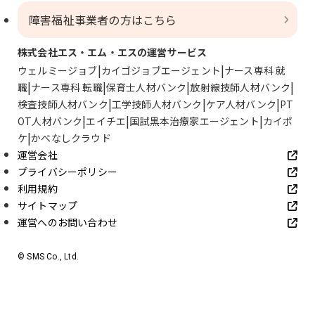
障害福祉事業者の方はこちら
株式会社エス・エム・エスの運営サービス
ウェルミージョブ
カイゴジョブエージェント
ナース専科 就
職
ナース専科 転職
保育士人材バンク
放射線技師人材バンク
検査技師人材バンク
工学技師人材バンク
ケア人材バンク
PT
OT人材バンク
エイチエ
国試黒本治療家エージェント
カイポ
ケ
かべなしクラウド
運営会社
プライバシーポリシー
利用規約
サイトマップ
運営へのお問い合わせ
© SMS Co., Ltd.