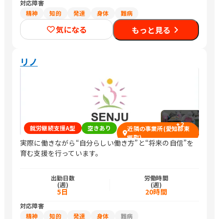
対応障害
精神
知的
発達
身体
難病
気になる
もっと見る
リノ
+
2
就労継続支援A型
空きあり
近隣の事業所(愛知郡東
郷町)
実際に働きながら“自分らしい働き方”と“将来の自信”を
育む支援を行っています。
出勤日数
労働時間
(週)
(週)
5日
20時間
対応障害
精神
知的
発達
身体
難病