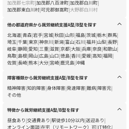
加茂郡七宗町
加茂郡八百津町
加茂郡白川町
加茂郡東白川村
可児郡御嵩町
大野郡白川村
他の都道府県から就労継続支援A型/B型を探す
北海道
青森
岩手
宮城
秋田
山形
福島
茨城
栃木
群馬
埼玉
千葉
東京
神奈川
新潟
富山
石川
福井
山梨
長野
岐阜
静岡
愛知
三重
滋賀
京都
大阪
兵庫
奈良
和歌山
鳥取
島根
岡山
広島
山口
徳島
香川
愛媛
高知
福岡
佐賀
長崎
熊本
大分
宮崎
鹿児島
沖縄
障害種類から就労継続支援A型/B型を探す
精神障害
知的障害
身体障害
発達障害
難病
障害児
その他
特徴から就労継続支援A型/B型を探す
昼食あり
交通費あり
駅徒歩10分以内
送迎あり
オンライン面談
在宅（リモートワーク）可
IT特化