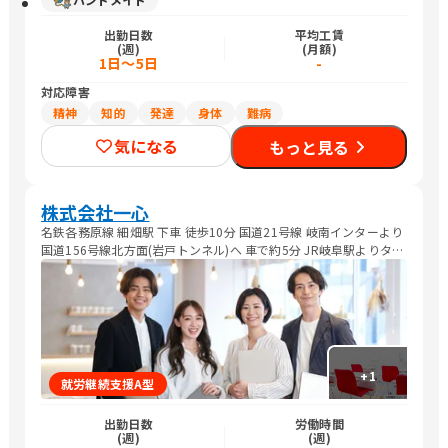
出勤日数
平均工賃
(週)
(月額)
1日～5日
-
対応障害
精神
知的
発達
身体
難病
気になる
もっと見る
株式会社一心
名鉄各務原線 細畑駅 下車 徒歩10分 国道21号線 岐南インターより
国道156号線北方面(岩戸トンネル)へ 車で約5分 JR岐阜駅よりタク
シーで約15分
+
1
就労継続支援A型
出勤日数
労働時間
(週)
(週)