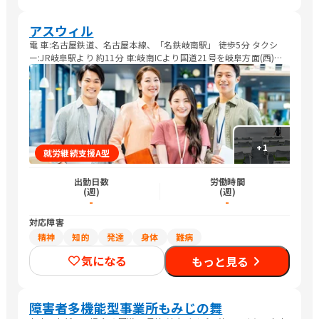
アスウィル
電 車:名古屋鉄道、名古屋本線、「名鉄岐南駅」 徒歩5分 タクシ
ー:JR岐阜駅より 約11分 車:岐南ICより国道21号を岐阜方面(西)へ
約2分
+
1
就労継続支援A型
出勤日数
労働時間
(週)
(週)
-
-
対応障害
精神
知的
発達
身体
難病
気になる
もっと見る
障害者多機能型事業所もみじの舞