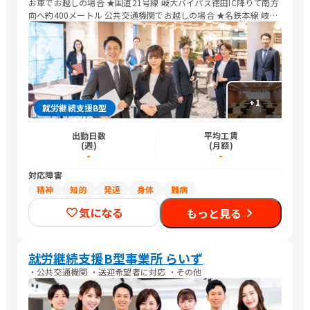
お車でお越しの場合 ★国道21号線 岐大バイパス徳田IC降りて南方
向へ約400メートル 公共交通機関でお越しの場合 ★名鉄本線 岐南
駅から 徒歩8分 ★岐阜バス 松籟加納線 下川手経由 岐南営業所行き
岐南中学校前下車 徒歩8分
+
1
就労継続支援B型
出勤日数
平均工賃
(週)
(月額)
-
-
対応障害
精神
知的
発達
身体
難病
気になる
もっと見る
就労継続支援B型事業所 らいず
・公共交通機関 ・送迎希望者に対応 ・その他