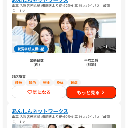
電車:名鉄各務原線 細畑駅より徒歩25分 車:岐大バイパス「岐南
IC」すぐ
+
1
就労継続支援B型
出勤日数
平均工賃
(週)
(月額)
-
-
対応障害
精神
知的
発達
身体
難病
気になる
もっと見る
あんしんネットワークス
電車:名鉄各務原線 細畑駅より徒歩25分 車:岐大バイパス「岐南
IC」すぐ