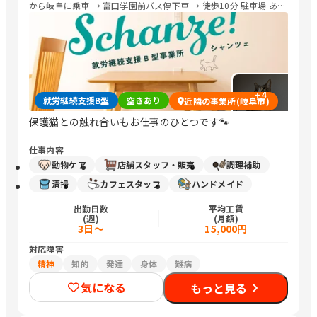
から岐阜に乗車 → 富田学園前バス停下車 → 徒歩10分 駐車場 あり
送迎 有
+
4
就労継続支援B型
空きあり
近隣の事業所(岐阜市)
保護猫との触れ合いもお仕事のひとつです🐾
仕事内容
動物ケア
店舗スタッフ・販売
調理補助
清掃
カフェスタッフ
ハンドメイド
出勤日数
平均工賃
(週)
(月額)
3日～
15,000円
対応障害
精神
知的
発達
身体
難病
気になる
もっと見る