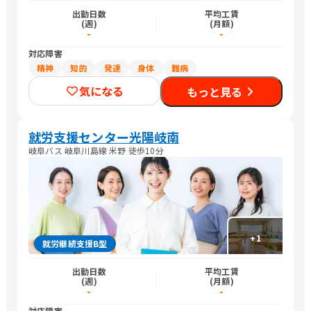
出勤日数
平均工賃
(週)
(月額)
-
-
対応障害
精神
知的
発達
身体
難病
気になる
もっと見る
就労支援センター光陽岐南
岐阜バス 岐阜川島線 米野 徒歩10分
+
1
就労継続支援B型
出勤日数
平均工賃
(週)
(月額)
-
-
対応障害