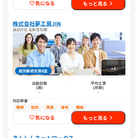
気になる
もっと見る
株式会社夢工房JIN
送迎対応 名鉄笠松駅
+
1
就労継続支援B型
出勤日数
平均工賃
(週)
(月額)
-
-
対応障害
精神
知的
発達
身体
難病
気になる
もっと見る
あんしんネットワークス