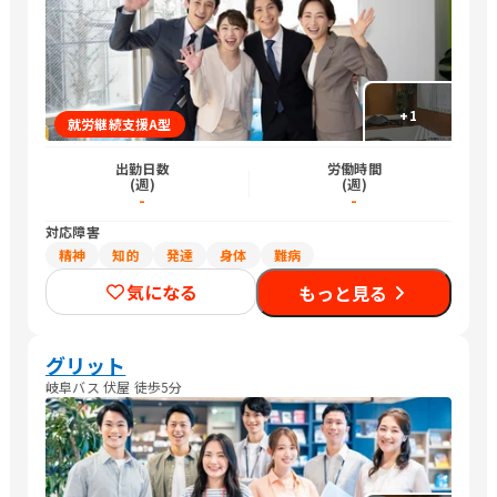
+
1
就労継続支援A型
出勤日数
労働時間
(週)
(週)
-
-
対応障害
精神
知的
発達
身体
難病
気になる
もっと見る
グリット
岐阜バス 伏屋 徒歩5分