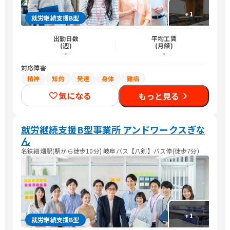
+
1
就労継続支援B型
出勤日数
平均工賃
(週)
(月額)
-
-
対応障害
精神
知的
発達
身体
難病
気になる
もっと見る
就労継続支援B型事業所 アンドワークスぎな
ん
名鉄細畑駅(駅から徒歩10分) 岐阜バス【八剣】バス停(徒歩7分)
+
1
就労継続支援B型