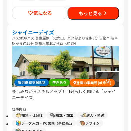
気になる
もっと見る
シャイニーデイズ
バス:岐阜バス 曽我屋線「短大口」バス停より徒歩3分 自動車:岐阜
駅から約15分 鏡島大橋北から西へ約3分
+
3
就労継続支援B型
空きあり
近隣の事業所(岐阜市)
楽しみながらスキルアップ！自分らしく働ける「シャイ
ニーデイズ」
仕事内容
梱包・仕分け
組立・加工
封入・発送
データ入力・PC業務（事務系）
デザイン
ハンドメイド