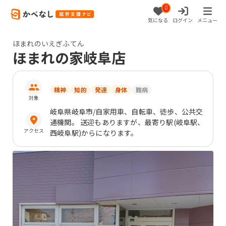
0
気になる
ログイン
メニュー
ほまれのいえぎふてん
ほまれの家岐阜店
精神
知的
発達
身体
難病
対象
岐阜県
岐阜市
/自家用車、自転車、徒歩、公共交
通機関。 送迎もありますが、最寄り駅(岐阜駅、
アクセス
西岐阜駅)からになります。