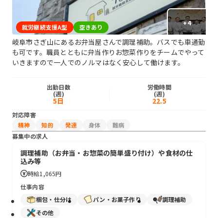
+
4
就労継続支援A型
空きあり
岐阜市さぎ山にあるお弁当屋さんで調理補助。バスでも車通勤
も可です。職員とともに弁当作りお惣菜作りをチームでやって
いきますので一人でのノルマはなく安心して働けます。
出勤日数
労働時間
(週)
(週)
5日
22.5
対応障害
精神
知的
発達
身体
難病
募集中の求人
調理補助（お弁当・お惣菜の簡単盛り付け）や食材の仕
込み等
時給
1,065円
仕事内容
梱包・仕分け
パン・お菓子作り
調理補助
その他