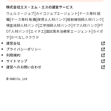
株式会社エス・エム・エスの運営サービス
ウェルミージョブ
カイゴジョブエージェント
ナース専科 就
職
ナース専科 転職
保育士人材バンク
放射線技師人材バンク
検査技師人材バンク
工学技師人材バンク
ケア人材バンク
PT
OT人材バンク
エイチエ
国試黒本治療家エージェント
カイポ
ケ
かべなしクラウド
運営会社
プライバシーポリシー
利用規約
サイトマップ
運営へのお問い合わせ
© SMS Co., Ltd.