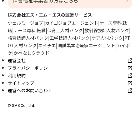
障害福祉事業者の方はこちら
株式会社エス・エム・エスの運営サービス
ウェルミージョブ
カイゴジョブエージェント
ナース専科 就
職
ナース専科 転職
保育士人材バンク
放射線技師人材バンク
検査技師人材バンク
工学技師人材バンク
ケア人材バンク
PT
OT人材バンク
エイチエ
国試黒本治療家エージェント
カイポ
ケ
かべなしクラウド
運営会社
プライバシーポリシー
利用規約
サイトマップ
運営へのお問い合わせ
© SMS Co., Ltd.