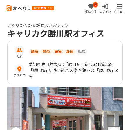
0
気になる
ログイン
メニュー
きゃりかくかちがわえきおふぃす
キャリカク勝川駅オフィス
精神
知的
発達
身体
難病
対象
愛知県
春日井市
/JR「勝川駅」徒歩3分 城北線
「勝川駅」徒歩9分 バス停 名鉄バス「勝川駅」3
アクセス
分