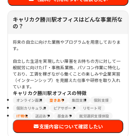
キャリカク勝川駅オフィスはどんな事業所な
の？
将来の自立に向けた業務やプログラムを用意しておりま
す。
自立した生活を実現したい障害をお持ちの方に対して一
般就労に向けたIT・事務系業務、パソコン作業に特化し
ており、工賃を稼ぎながら働くことの楽しみや企業実習
（インターンシップ）を見据えた仕事や研修を取り入れ
ています。
キャリカク勝川駅オフィス
の特徴
オンライン面談
空きあり
集団支援
個別支援
個別カリキュラム
ピアサポート
リモート可
IT特化
送迎あり
昼食あり
就労選択支援併設
支援内容について確認したい