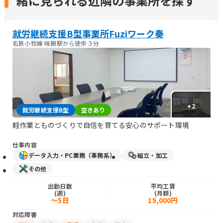
緒に見られる近隣の事業所を探す
就労継続支援B型事業所Fuziワーク奏
名鉄小牧線 味鋺駅から徒歩３分
+
2
就労継続支援B型
空きあり
軽作業とものづくりで自信を育てる安心のサポート環境
仕事内容
データ入力・PC業務（事務系）
組立・加工
その他
出勤日数
平均工賃
(週)
(月額)
～5日
15,000円
対応障害