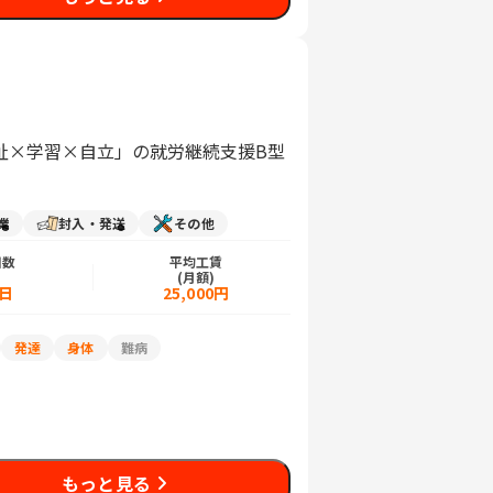
祉×学習×自立」の就労継続支援B型
業
封入・発送
その他
日数
平均工賃
)
(月額)
5日
25,000円
発達
身体
難病
もっと見る