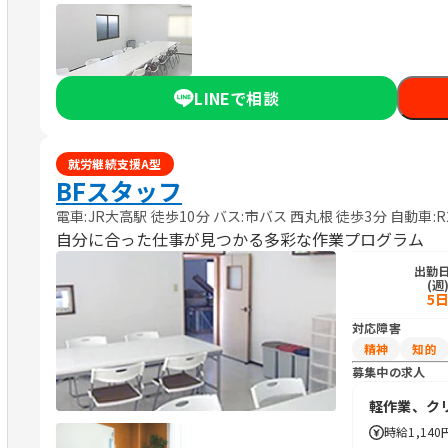
LINEで相談
就労継続支援A型
BFスタッフ
電車:JR大高駅 徒歩10分 バス:市バス 西丸根 徒歩3分 自動車:
自分に合った仕事が見つかる多彩な作業プログラム
出勤
(週
5
対応障害
精神
知的
募集中の求人
軽作業、ク
時給
1,140