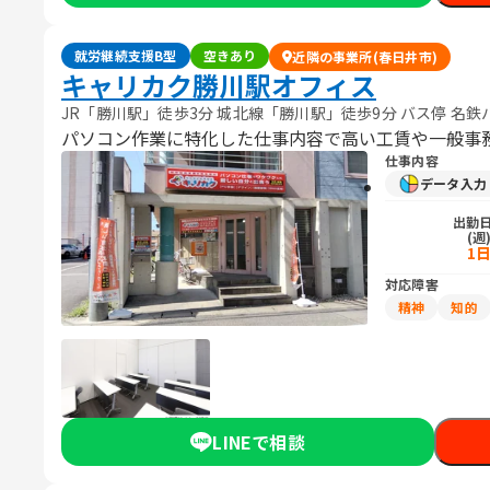
就労継続支援B型
空きあり
近隣の事業所(春日井市)
キャリカク勝川駅オフィス
JR「勝川駅」徒歩3分 城北線「勝川駅」徒歩9分 バス停 名
パソコン作業に特化した仕事内容で高い工賃や一般事
仕事内容
データ入
出勤
(週
1
対応障害
精神
知的
LINEで相談