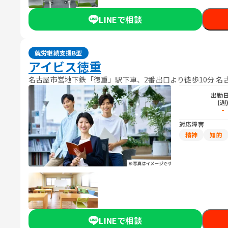
LINEで相談
就労継続支援B型
アイビス徳重
名古屋市営地下鉄「徳重」駅下車、2番出口より徒歩10分 
出勤
(週
-
対応障害
精神
知的
LINEで相談