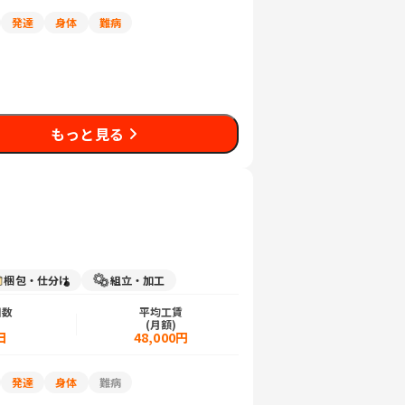
発達
身体
難病
もっと見る
梱包・仕分け
組立・加工
日数
平均工賃
)
(月額)
日
48,000円
発達
身体
難病