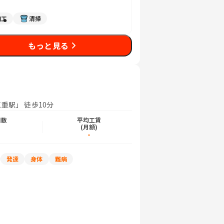
加工
清掃
もっと見る
重駅」 徒歩10分
日数
平均工賃
)
(月額)
-
発達
身体
難病