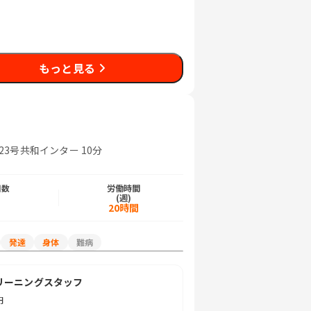
もっと見る
R23号共和インター 10分
日数
労働時間
)
(週)
日
20時間
発達
身体
難病
リーニングスタッフ
円