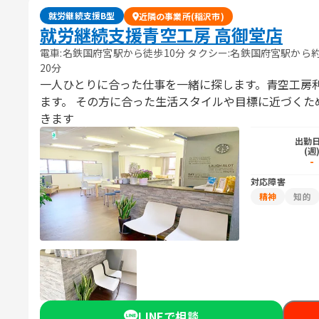
就労継続支援B型
近隣の事業所(稲沢市)
就労継続支援青空工房 高御堂店
電車:名鉄国府宮駅から徒歩10分 タクシー:名鉄国府宮駅から約
20分
一人ひとりに合った仕事を一緒に探します。青空工房
ます。 ​その方に合った生活スタイルや目標に近づく
きます
出勤
(週
-
対応障害
精神
知的
LINEで相談