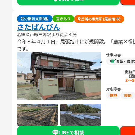
就労継続支援B型
空きあり
近隣の事業所(尾張旭市)
さたぱんびん
名鉄瀬戸線三郷駅より徒歩４分
令和８年４月１日、尾張旭市に新規開設。「農業×福
です。
仕事内容
園芸・農作
出勤
(週
3～
対応障害
精神
知的
LINEで相談