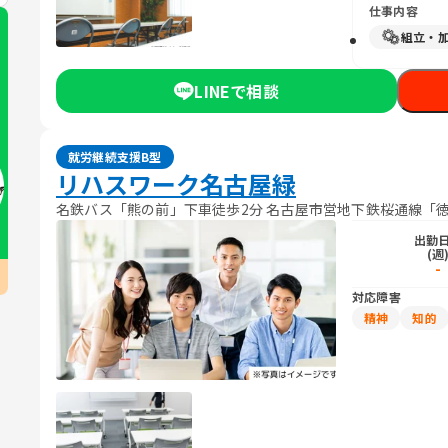
仕事内容
組立・
LINEで相談
就労継続支援B型
リハスワーク名古屋緑
名鉄バス「熊の前」下車徒歩2分 名古屋市営地下鉄桜通線「徳
出勤
(週
-
対応障害
精神
知的