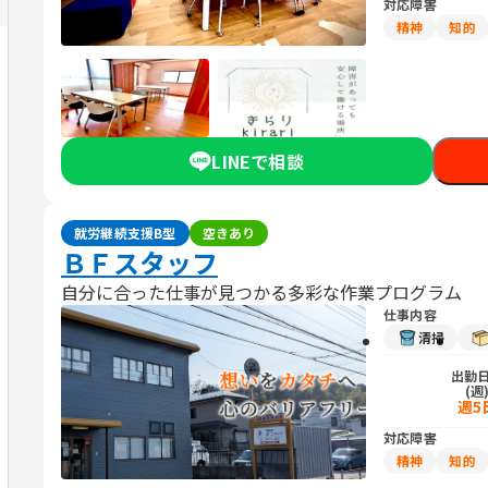
対応障害
精神
知的
LINEで相談
就労継続支援B型
空きあり
ＢＦスタッフ
自分に合った仕事が見つかる多彩な作業プログラム
仕事内容
清掃
出勤
(週
週5
対応障害
精神
知的