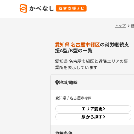
トップ
愛知県 名古屋市緑区
の就労継続支
援A型/B型の一覧
愛知県
名古屋市緑区
と近隣エリアの事
業所を表示しています
地域/路線
愛知県 / 名古屋市緑区
エリア
変更
駅から探す
詳細条件