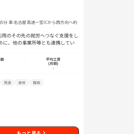
5分 車:名古屋高速一宮ICから西方向へ約
利用のその先の就労へつなぐ支援をし
ために、他の事業所等とも連携してい
日数
平均工賃
)
(月額)
-
発達
身体
難病
もっと見る