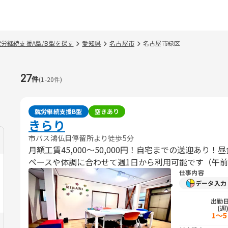
就労継続支援A型/B型を探す
愛知県
名古屋市
名古屋市緑区
27
件
(
1
-
20
件)
就労継続支援B型
空きあり
きらり
市バス鴻仏目停留所より徒歩5分
月額工賃45,000～50,000円！自宅までの送迎あり
ペースや体調に合わせて週1日から利用可能です（午
仕事内容
データ入
出勤
(週
1～