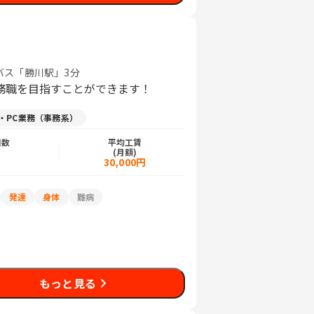
鉄バス「勝川駅」3分
務職を目指すことができます！
力・PC業務（事務系）
日数
平均工賃
)
(月額)
日
30,000円
発達
身体
難病
もっと見る