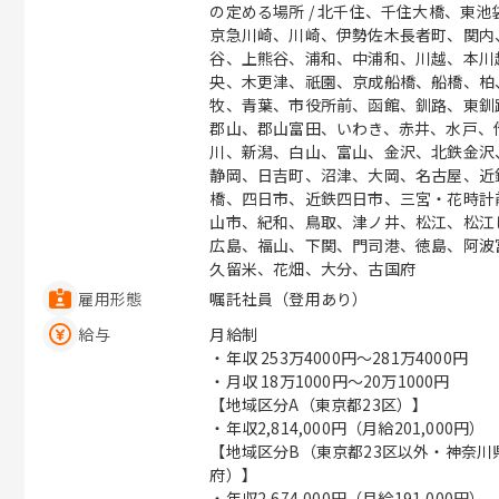
の定める場所 / 北千住、千住大橋、東
京急川崎、川崎、伊勢佐木長者町、関内
谷、上熊谷、浦和、中浦和、川越、本川
央、木更津、祇園、京成船橋、船橋、柏
牧、青葉、市役所前、函館、釧路、東釧
郡山、郡山富田、いわき、赤井、水戸、
川、新潟、白山、富山、金沢、北鉄金沢
静岡、日吉町、沼津、大岡、名古屋、近
橋、四日市、近鉄四日市、三宮・花時計
山市、紀和、鳥取、津ノ井、松江、松江
広島、福山、下関、門司港、徳島、阿波
久留米、花畑、大分、古国府
雇用形態
嘱託社員（登用あり）
給与
月給制
・年収
253万4000円〜281万4000円
・月収
18万1000円〜20万1000円
【地域区分A（東京都23区）】
・年収2,814,000円（月給201,000円）
【地域区分B（東京都23区以外・神奈
府）】
・年収2,674,000円（月給191,000円）