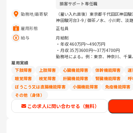
損害サポート専任職
勤務地
/
最寄駅
（雇い入れ直後）東京都千代田区神田駿河
神田駿河台3-9 / 御茶ノ水、小川町、淡
雇用形態
正社員
給与
月給制
・年収
460万円〜490万円
・月収
35万3600円〜37万4700円
勤務地による。例：東京、神奈川、千葉、埼
雇用実績
下肢障害
上肢障害
心臓機能障害
体幹機能障害
運
聴覚障害
視覚障害
肝臓機能障害
腎臓機能障害
呼
ぼうこう又は直腸機能障害
小腸機能障害
免疫機能障害
その他（身体）
この求人に問い合わせる（無料）