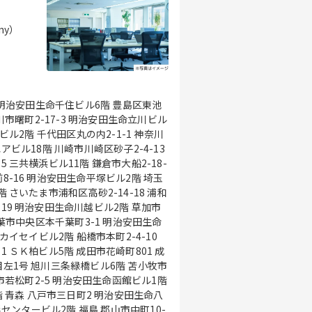
ny）
1 明治安田生命千住ビル6階 豊島区東池
立川市曙町2-17-3 明治安田生命立川ビル
2階 千代田区丸の内2-1-1 神奈川
アビル18階 川崎市川崎区砂子2-4-13
 三共横浜ビル11階 鎌倉市大船2-18-
-16 明治安田生命平塚ビル2階 埼玉
 さいたま市浦和区高砂2-14-18 浦和
19 明治安田生命川越ビル2階 草加市
津カイセイビル2階 船橋市本町2-4-10
1 ＳＫ柏ビル5階 成田市花崎町801 成
館市若松町2-5 明治安田生命函館ビル1階
命八