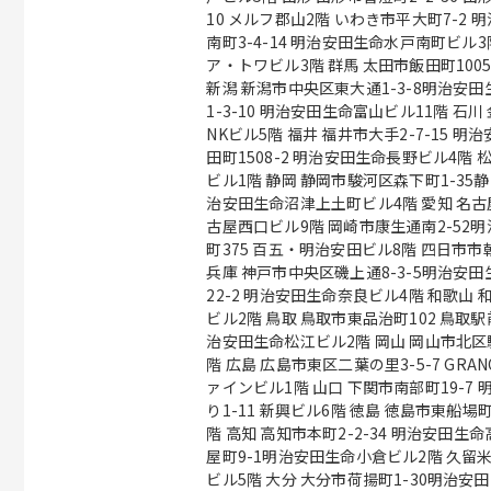
10 メルフ郡山2階 いわき市平大町7-2 明治安
南町3-4-14 明治安田生命水戸南町ビル3
ア・トワビル3階 群馬 太田市飯田町1005-2 太田東京海上日動ビルディング4階
新潟 新潟市中央区東大通1-3-8明治安田生命新潟駅
1-3-10 明治安田生命富山ビル11階 石川 金沢市広岡2-13-33 JR金沢駅西第三
NKビル5階 福井 福井市大手2-7-15 明治安田生命福井ビル11階 長野 長野市新
田町1508-2 明治安田生命長野ビル4階
ビル1階 静岡 静岡市駿河区森下町1-35静岡ＭＹタワー5階 沼津市上土町14 明
治安田生命沼津上土町ビル4階 愛知 名古屋市中村区椿町15-21明治安田生命名
古屋西口ビル9階 岡崎市康生通南2-52明治安田生
町375 百五・明治安田ビル8階 四日市
兵庫 神戸市中央区磯上通8-3-5明治安田生命神戸ビル
22-2 明治安田生命奈良ビル4階 和歌山 和歌山市六番丁17明治安田生命和歌山
ビル2階 鳥取 鳥取市東品治町102 鳥取駅前ビル4階 島根 松江市朝日町478-8 明
治安田生命松江ビル2階 岡山 岡山市北区駅前町1-9-15明治安田生命岡山ビル8
階 広島 広島市東区二葉の里3-5-7 GRANODE広島11階 福山市昭和町2-3 福山フ
ァインビル1階 山口 下関市南部町19-7 明治安田生命下関ビル3階 周南市御幸通
り1-11 新興ビル6階 徳島 徳島市東船場町2-37 明治安田生命徳島東船場ビル3
階 高知 高知市本町2-2-34 明治安田生命高知ビル3階 福岡 北九州市小倉北区紺
屋町9-1明治安田生命小倉ビル2階 久留米
ビル5階 大分 大分市荷揚町1-30明治安田生命大分ビル2階 （変更の範囲）会社