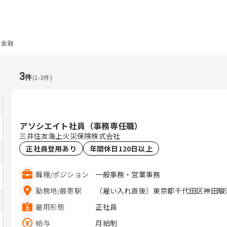
金融
3
件
(
1
-
3
件)
アソシエイト社員（事務専任職）
三井住友海上火災保険株式会社
正社員登用あり
年間休日120日以上
職種
/
ポジション
一般事務・営業事務
勤務地
/
最寄駅
（雇い入れ直後）東京都千代田区神田駿河台
雇用形態
正社員
給与
月給制