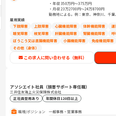
・年収
350万円〜375万円
・月収
23万2700円〜24万8700円
勤務地による。例：東京、神奈川、千葉、埼
雇用実績
下肢障害
上肢障害
心臓機能障害
体幹機能障害
運
聴覚障害
視覚障害
肝臓機能障害
腎臓機能障害
呼
ぼうこう又は直腸機能障害
小腸機能障害
免疫機能障害
その他（身体）
この求人に問い合わせる（無料）
アソシエイト社員（損害サポート専任職）
三井住友海上火災保険株式会社
正社員登用あり
年間休日120日以上
職種
/
ポジション
一般事務・営業事務