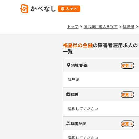
トップ
障害雇用求人を探す
福島県
福島県の金融
の障害者雇用求人の
一覧
地域/路線
変更
福島県
職種
変更
選択してください
障害配慮
変更
選択してください