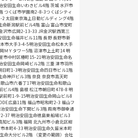
田生命いわきビル4階 茨城 水戸市
階 つくば市学園南2-8-3つくばシティ
前ビル4階 富山 富山市宝町
 松本市大手3-4-5明治安田生命松本大手
命岡崎ビル2階 三重 津市羽所
市朝日町1-3明治安田生命四日市ビル1階
3階 奈良 奈良市高天町
市本町4-33 明治安田生命久留米本町