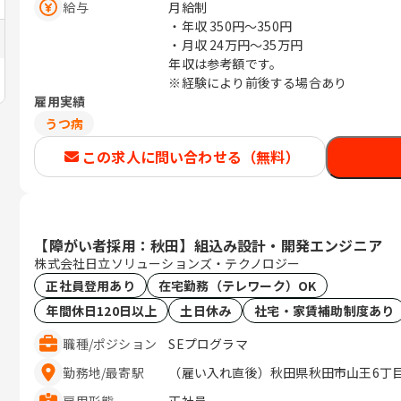
給与
月給制
・年収
350円〜350円
・月収
24万円〜35万円
年収は参考額です。
※経験により前後する場合あり
雇用実績
うつ病
この求人に問い合わせる（無料）
【障がい者採用：秋田】組込み設計・開発エンジニア
株式会社日立ソリューションズ・テクノロジー
正社員登用あり
在宅勤務（テレワーク）OK
年間休日120日以上
土日休み
社宅・家賃補助制度あり
職種
/
ポジション
SEプログラマ
勤務地
/
最寄駅
（雇い入れ直後）秋田県秋田市山王6丁目1
雇用形態