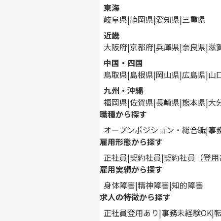
東海
岐阜県
静岡県
愛知県
三重県
近畿
大阪府
京都府
兵庫県
奈良県
滋
中国・四国
鳥取県
島根県
岡山県
広島県
山
九州・沖縄
福岡県
佐賀県
長崎県
熊本県
大
職種から探す
オープンポジション・総合職
事
雇用形態から探す
正社員
契約社員
契約社員（登用
雇用実績から探す
身体障害
精神障害
知的障害
求人の特徴から探す
正社員登用あり
事務未経験OK