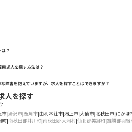
トは？
雇用求人を探す方法は？
的な障害を抱えていますが、求人を探すことはできますか？
求人を探す
む
鹿市
湯沢市
鹿角市
由利本荘市
潟上市
大仙市
北秋田市
にかほ
潟町
南秋田郡井川町
南秋田郡大潟村
仙北郡美郷町
雄勝郡羽後