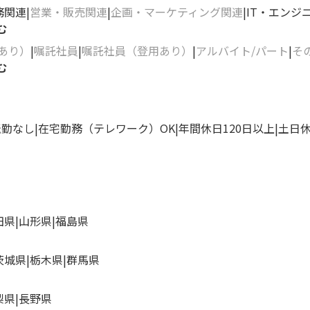
務関連
営業・販売関連
企画・マーケティング関連
IT・エンジ
む
あり）
嘱託社員
嘱託社員（登用あり）
アルバイト/パート
そ
む
転勤なし
在宅勤務（テレワーク）OK
年間休日120日以上
土日
田県
山形県
福島県
茨城県
栃木県
群馬県
梨県
長野県