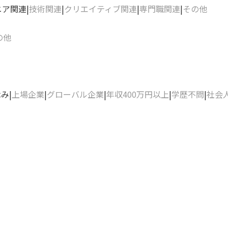
ニア関連
技術関連
クリエイティブ関連
専門職関連
その他
の他
休み
上場企業
グローバル企業
年収400万円以上
学歴不問
社会