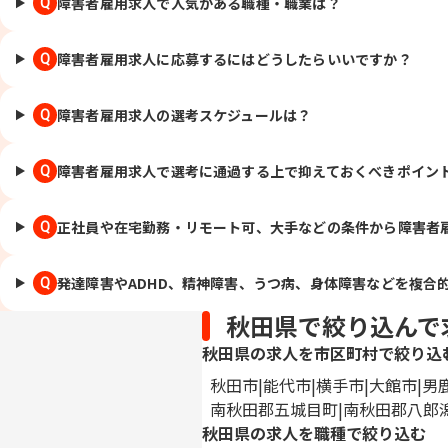
障害者雇用求人で人気がある職種・職業は？
Q
障害者雇用求人に応募するにはどうしたらいいですか？
Q
障害者雇用求人の選考スケジュールは？
Q
障害者雇用求人で選考に通過する上で抑えておくべきポイン
Q
正社員や在宅勤務・リモート可、大手などの条件から障害者
Q
発達障害やADHD、精神障害、うつ病、身体障害などを複合
Q
秋田県で絞り込んで
秋田県の求人を市区町村で絞り込
秋田市
能代市
横手市
大館市
男
南秋田郡五城目町
南秋田郡八郎
秋田県の求人を職種で絞り込む