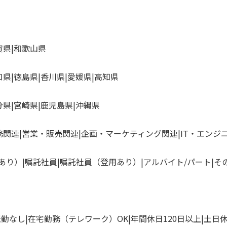
賀県
和歌山県
口県
徳島県
香川県
愛媛県
高知県
分県
宮崎県
鹿児島県
沖縄県
務関連
営業・販売関連
企画・マーケティング関連
IT・エンジ
あり）
嘱託社員
嘱託社員（登用あり）
アルバイト/パート
そ
転勤なし
在宅勤務（テレワーク）OK
年間休日120日以上
土日