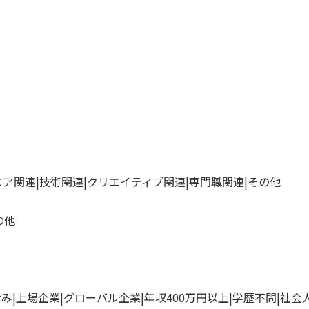
ニア関連
技術関連
クリエイティブ関連
専門職関連
その他
の他
休み
上場企業
グローバル企業
年収400万円以上
学歴不問
社会