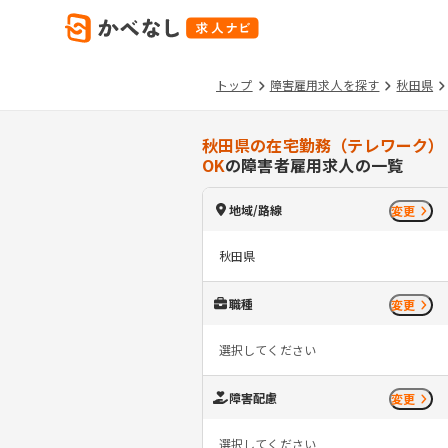
トップ
障害雇用求人を探す
秋田県
秋田県の在宅勤務（テレワーク）
OK
の障害者雇用求人の一覧
地域/路線
変更
秋田県
職種
変更
選択してください
障害配慮
変更
選択してください