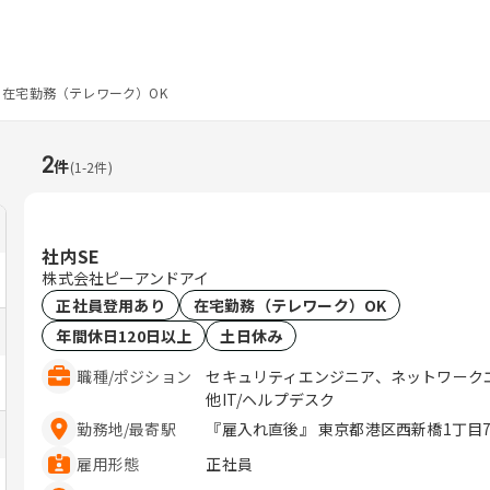
在宅勤務（テレワーク）OK
2
件
(
1
-
2
件)
社内SE
株式会社ピーアンドアイ
正社員登用あり
在宅勤務（テレワーク）OK
年間休日120日以上
土日休み
職種
/
ポジション
セキュリティエンジニア、ネットワーク
他IT/ヘルプデスク
勤務地
/
最寄駅
『雇入れ直後』 東京都港区西新橋1丁目7-1
雇用形態
正社員