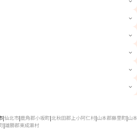
市
仙北市
鹿角郡小坂町
北秋田郡上小阿仁村
山本郡藤里町
山
町
雄勝郡東成瀬村