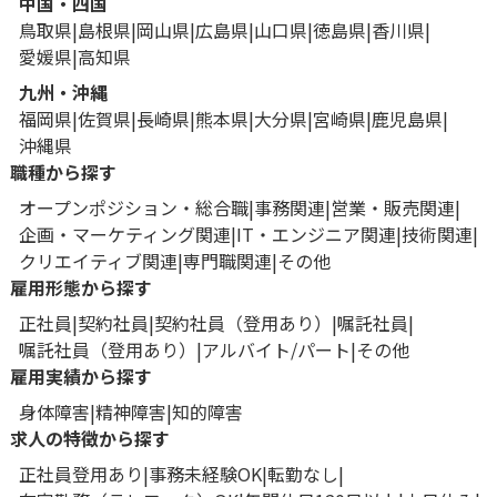
中国・四国
鳥取県
島根県
岡山県
広島県
山口県
徳島県
香川県
愛媛県
高知県
九州・沖縄
福岡県
佐賀県
長崎県
熊本県
大分県
宮崎県
鹿児島県
沖縄県
職種から探す
オープンポジション・総合職
事務関連
営業・販売関連
企画・マーケティング関連
IT・エンジニア関連
技術関連
クリエイティブ関連
専門職関連
その他
雇用形態から探す
正社員
契約社員
契約社員（登用あり）
嘱託社員
嘱託社員（登用あり）
アルバイト/パート
その他
雇用実績から探す
身体障害
精神障害
知的障害
求人の特徴から探す
正社員登用あり
事務未経験OK
転勤なし