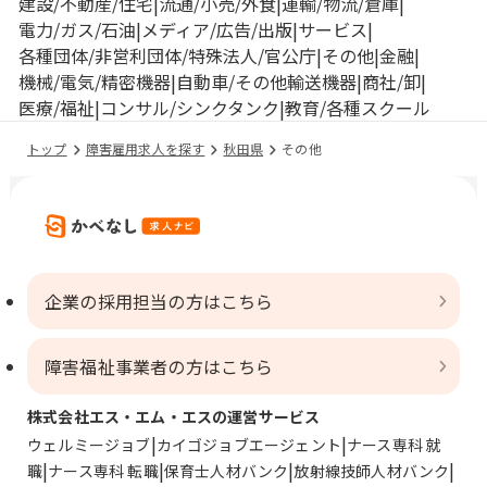
建設/不動産/住宅
流通/小売/外食
運輸/物流/倉庫
電力/ガス/石油
メディア/広告/出版
サービス
各種団体/非営利団体/特殊法人/官公庁
その他
金融
機械/電気/精密機器
自動車/その他輸送機器
商社/卸
医療/福祉
コンサル/シンクタンク
教育/各種スクール
トップ
障害雇用求人を探す
秋田県
その他
企業の採用担当の方はこちら
障害福祉事業者の方はこちら
株式会社エス・エム・エスの運営サービス
ウェルミージョブ
カイゴジョブエージェント
ナース専科 就
職
ナース専科 転職
保育士人材バンク
放射線技師人材バンク