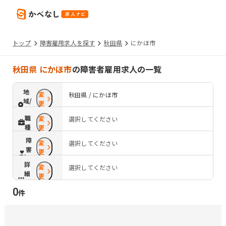
トップ
障害雇用求人を探す
秋田県
にかほ市
秋田県 にかほ市
の障害者雇用求人の一覧
地
変
秋田県 / にかほ市
域/
更
路
職
変
選択してください
線
種
更
障
変
選択してください
害
更
配
詳
変
慮
選択してください
細
更
条
0
件
件