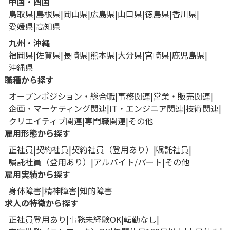
中国・四国
鳥取県
島根県
岡山県
広島県
山口県
徳島県
香川県
愛媛県
高知県
九州・沖縄
福岡県
佐賀県
長崎県
熊本県
大分県
宮崎県
鹿児島県
沖縄県
職種から探す
オープンポジション・総合職
事務関連
営業・販売関連
企画・マーケティング関連
IT・エンジニア関連
技術関連
クリエイティブ関連
専門職関連
その他
雇用形態から探す
正社員
契約社員
契約社員（登用あり）
嘱託社員
嘱託社員（登用あり）
アルバイト/パート
その他
雇用実績から探す
身体障害
精神障害
知的障害
求人の特徴から探す
正社員登用あり
事務未経験OK
転勤なし