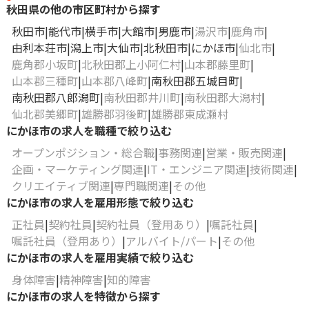
秋田県の他の市区町村から探す
秋田市
能代市
横手市
大館市
男鹿市
湯沢市
鹿角市
由利本荘市
潟上市
大仙市
北秋田市
にかほ市
仙北市
鹿角郡小坂町
北秋田郡上小阿仁村
山本郡藤里町
山本郡三種町
山本郡八峰町
南秋田郡五城目町
南秋田郡八郎潟町
南秋田郡井川町
南秋田郡大潟村
仙北郡美郷町
雄勝郡羽後町
雄勝郡東成瀬村
にかほ市の求人を職種で絞り込む
オープンポジション・総合職
事務関連
営業・販売関連
企画・マーケティング関連
IT・エンジニア関連
技術関連
クリエイティブ関連
専門職関連
その他
にかほ市の求人を雇用形態で絞り込む
正社員
契約社員
契約社員（登用あり）
嘱託社員
嘱託社員（登用あり）
アルバイト/パート
その他
にかほ市の求人を雇用実績で絞り込む
身体障害
精神障害
知的障害
にかほ市の求人を特徴から探す