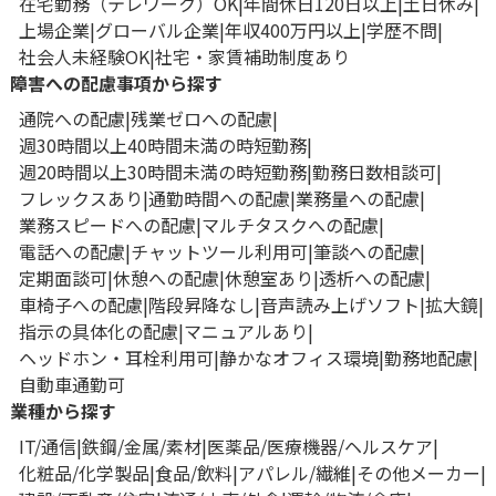
在宅勤務（テレワーク）OK
年間休日120日以上
土日休み
上場企業
グローバル企業
年収400万円以上
学歴不問
社会人未経験OK
社宅・家賃補助制度あり
障害への配慮事項から探す
通院への配慮
残業ゼロへの配慮
週30時間以上40時間未満の時短勤務
週20時間以上30時間未満の時短勤務
勤務日数相談可
フレックスあり
通勤時間への配慮
業務量への配慮
業務スピードへの配慮
マルチタスクへの配慮
電話への配慮
チャットツール利用可
筆談への配慮
定期面談可
休憩への配慮
休憩室あり
透析への配慮
車椅子への配慮
階段昇降なし
音声読み上げソフト
拡大鏡
指示の具体化の配慮
マニュアルあり
ヘッドホン・耳栓利用可
静かなオフィス環境
勤務地配慮
自動車通勤可
業種から探す
IT/通信
鉄鋼/金属/素材
医薬品/医療機器/ヘルスケア
化粧品/化学製品
食品/飲料
アパレル/繊維
その他メーカー