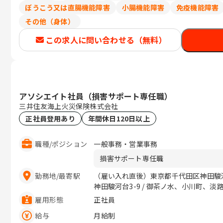
ぼうこう又は直腸機能障害
小腸機能障害
免疫機能障害
その他（身体）
この求人に問い合わせる（無料）
アソシエイト社員（損害サポート専任職）
三井住友海上火災保険株式会社
正社員登用あり
年間休日120日以上
職種
/
ポジション
一般事務・営業事務
損害サポート専任職
勤務地
/
最寄駅
（雇い入れ直後）東京都千代田区神田駿河
神田駿河台3-9 / 御茶ノ水、小川町、淡
雇用形態
正社員
給与
月給制