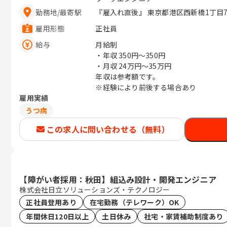
勤務地
/
最寄駅
『雇入れ直後』 東京都港区西新橋1丁目7-1
雇用形態
正社員
給与
月給制
・年収
350円〜350円
・月収
24万円〜35万円
年収は参考額です。
※経験により前後する場合あり
雇用実績
うつ病
この求人に問い合わせる（無料）
【障がい者採用：秋田】組込み設計・開発エンジニア
株式会社日立ソリューションズ・テクノロジー
正社員登用あり
在宅勤務（テレワーク）OK
年間休日120日以上
土日休み
社宅・家賃補助制度あり