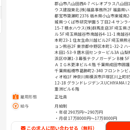
郡山市八山田西4-7 ベレオプラス八山田1F 福島県福島市西中央4-91-2 積
ウス建設東北(株)福島事務所2F 福島県いわき市平上荒川字長尾32-1 栃木県宇
都宮市簗瀬町2376 栃木県小山市東城南2-37-8 茨城県水戸市元吉田町963-3 茨
城県つくば市研究学園５丁目2-4 サンライズビル3F 群馬県前
15-7 積水ハウス(株)群馬支店3F 埼玉県さいたま市中央区新都心4-3 ウェルクビ
ル 5F 埼玉県越谷市南越谷4-11-1 南越谷株竹ビル4F401号室 埼玉県川越市脇田
本町23-1 住友生命川越ビル2F 埼玉県熊谷市本石1-282 シャーメゾンステーシ
ョン熊谷2F 東京都中野区本町1-32-2 ハーモニータワー１９階 東京都多摩市唐
木田1-53-9 唐木田センタービル3A 山梨県甲府市上石田3-6-38 千葉県千葉市美
浜区中瀬1-3 幕張テクノガーデン B棟 5F 千葉県木更津市東中央２－４－１
ＡＩＧ木更津ビル４階 千葉県成田市囲護台1-4-4 フィールドホーム第3ビル2階
千葉県船橋市葛飾町2-340 フロントンビル4Ｆ 千葉県柏市向原町1-2
ィオ柏1F 神奈川県横浜市戸塚区川上町85-3 SSビル2F 神奈川県海老名市扇町
12-18 グランドレジデンスUCHIYAMA 
重洲ビル６階
雇用形態
正社員
給与
月給制
・年収
290万円〜290万円
・月収
17万8000円〜17万8000円
この求人に問い合わせる（無料）