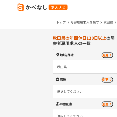
トップ
障害雇用求人を探す
秋田県
秋田県の年間休日120日以上
の障
害者雇用求人の一覧
地域/路線
変更
秋田県
職種
変更
選択してください
障害配慮
変更
選択してください