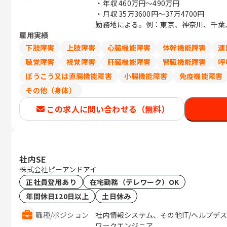
・年収
460万円〜490万円
・月収
35万3600円〜37万4700円
勤務地による。例：東京、神奈川、千葉、埼
雇用実績
下肢障害
上肢障害
心臓機能障害
体幹機能障害
運
聴覚障害
視覚障害
肝臓機能障害
腎臓機能障害
呼
ぼうこう又は直腸機能障害
小腸機能障害
免疫機能障害
その他（身体）
この求人に問い合わせる（無料）
社内SE
株式会社ピーアンドアイ
正社員登用あり
在宅勤務（テレワーク）OK
年間休日120日以上
土日休み
職種
/
ポジション
社内情報システム、その他IT/ヘルプデ
ワークエンジニア