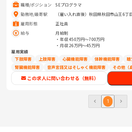
職種
/
ポジション
SEプログラマ
勤務地
/
最寄駅
（雇い入れ直後）秋田県秋田市山王6丁目1
雇用形態
正社員
給与
月給制
・年収
450万円〜700万円
・月収
26万円〜45万円
雇用実績
下肢障害
上肢障害
心臓機能障害
体幹機能障害
聴
腎臓機能障害
音声言語又はそしゃく機能障害
その他（
この求人に問い合わせる（無料）
1