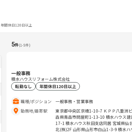
年間休日120日以上
5
件
(
1
-
5
件)
一般事務
積水ハウスリフォーム株式会社
転勤なし
年間休日120日以上
職種
/
ポジション
一般事務・営業事務
勤務地
/
最寄駅
東京都中央区京橋1-10-7 ＫＰＰ八重洲ビル６階 岩手県盛岡市向中野6
森県青森市問屋町1-13-10 積水ハウス建設内1Ｆ 秋田県秋田
17-1 積水ハウス秋田支店同居 宮城県仙台市泉区明通3-15-2 積水ハウス建設東
北(株)2F 山形県山形市白山1-3-9 積水ハウス建設東北(株)山形事務所内 福島県