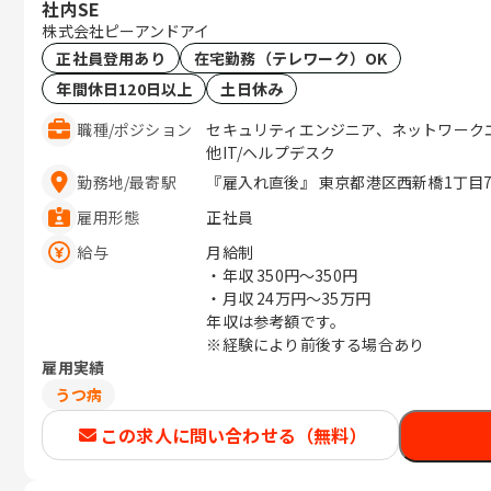
社内SE
株式会社ピーアンドアイ
正社員登用あり
在宅勤務（テレワーク）OK
年間休日120日以上
土日休み
職種
/
ポジション
セキュリティエンジニア、ネットワーク
他IT/ヘルプデスク
勤務地
/
最寄駅
『雇入れ直後』 東京都港区西新橋1丁目7-1
雇用形態
正社員
給与
月給制
・年収
350円〜350円
・月収
24万円〜35万円
年収は参考額です。
※経験により前後する場合あり
雇用実績
うつ病
この求人に問い合わせる（無料）