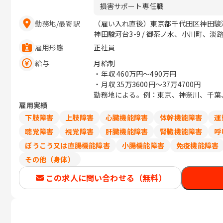
損害サポート専任職
勤務地
/
最寄駅
（雇い入れ直後）東京都千代田区神田駿河
神田駿河台3-9 / 御茶ノ水、小川町、淡
雇用形態
正社員
給与
月給制
・年収
460万円〜490万円
・月収
35万3600円〜37万4700円
勤務地による。例：東京、神奈川、千葉、埼
雇用実績
下肢障害
上肢障害
心臓機能障害
体幹機能障害
運
聴覚障害
視覚障害
肝臓機能障害
腎臓機能障害
呼
ぼうこう又は直腸機能障害
小腸機能障害
免疫機能障害
その他（身体）
この求人に問い合わせる（無料）