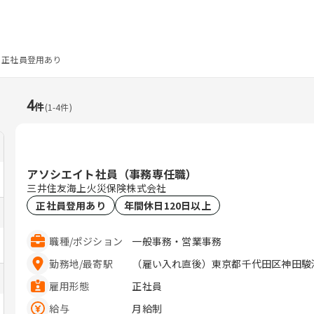
正社員登用あり
4
件
(
1
-
4
件)
アソシエイト社員（事務専任職）
三井住友海上火災保険株式会社
正社員登用あり
年間休日120日以上
職種
/
ポジション
一般事務・営業事務
勤務地
/
最寄駅
（雇い入れ直後）東京都千代田区神田駿河台
雇用形態
正社員
給与
月給制