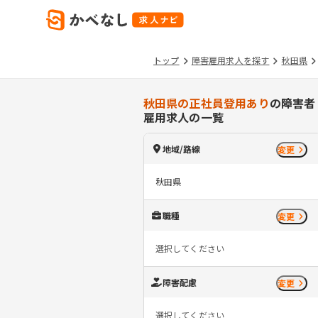
トップ
障害雇用求人を探す
秋田県
秋田県の正社員登用あり
の障害者
雇用求人の一覧
地域/路線
変更
秋田県
職種
変更
選択してください
障害配慮
変更
選択してください