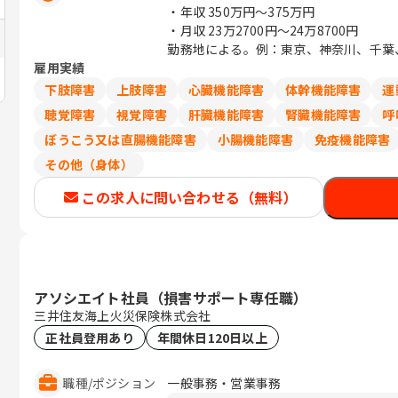
・年収
350万円〜375万円
・月収
23万2700円〜24万8700円
勤務地による。例：東京、神奈川、千葉、埼
雇用実績
下肢障害
上肢障害
心臓機能障害
体幹機能障害
運
聴覚障害
視覚障害
肝臓機能障害
腎臓機能障害
呼
ぼうこう又は直腸機能障害
小腸機能障害
免疫機能障害
その他（身体）
この求人に問い合わせる（無料）
アソシエイト社員（損害サポート専任職）
三井住友海上火災保険株式会社
正社員登用あり
年間休日120日以上
職種
/
ポジション
一般事務・営業事務