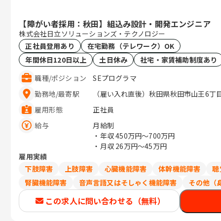
【障がい者採用：秋田】組込み設計・開発エンジニア
株式会社日立ソリューションズ・テクノロジー
正社員登用あり
在宅勤務（テレワーク）OK
年間休日120日以上
土日休み
社宅・家賃補助制度あり
職種
/
ポジション
SEプログラマ
勤務地
/
最寄駅
（雇い入れ直後）秋田県秋田市山王6丁目1
雇用形態
正社員
給与
月給制
・年収
450万円〜700万円
・月収
26万円〜45万円
雇用実績
下肢障害
上肢障害
心臓機能障害
体幹機能障害
聴
腎臓機能障害
音声言語又はそしゃく機能障害
その他（
この求人に問い合わせる（無料）