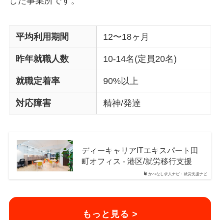
した事業所です。
平均利用期間
12〜18ヶ月
昨年就職人数
10-14名(定員20名)
就職定着率
90%以上
対応障害
精神/発達
ディーキャリアITエキスパート田
町オフィス - 港区/就労移行支援
かべなし求人ナビ・就労支援ナビ
もっと見る >