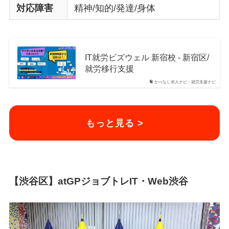
対応障害
精神/知的/発達/身体
IT就労ビズウェル 新宿校 - 新宿区/
就労移行支援
かべなし求人ナビ・就労支援ナビ
もっと見る >
【渋谷区】atGPジョブトレIT・Web渋谷