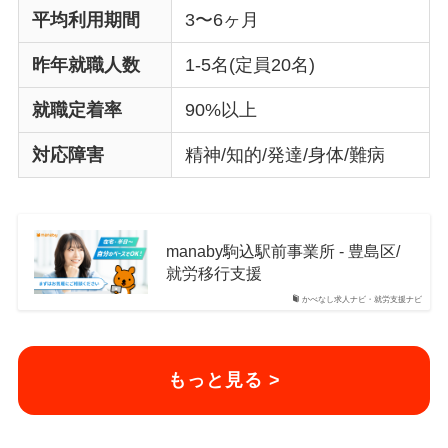
平均利用期間
3〜6ヶ月
昨年就職人数
1-5名(定員20名)
就職定着率
90%以上
対応障害
精神/知的/発達/身体/難病
manaby駒込駅前事業所 - 豊島区/
就労移行支援
かべなし求人ナビ・就労支援ナビ
もっと見る >