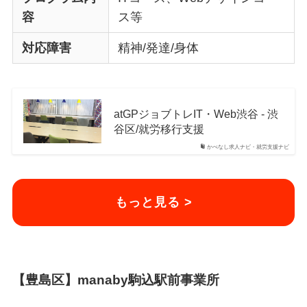
容
ス等
対応障害
精神/発達/身体
atGPジョブトレIT・Web渋谷 - 渋
谷区/就労移行支援
かべなし求人ナビ・就労支援ナビ
もっと見る >
【豊島区】manaby駒込駅前事業所