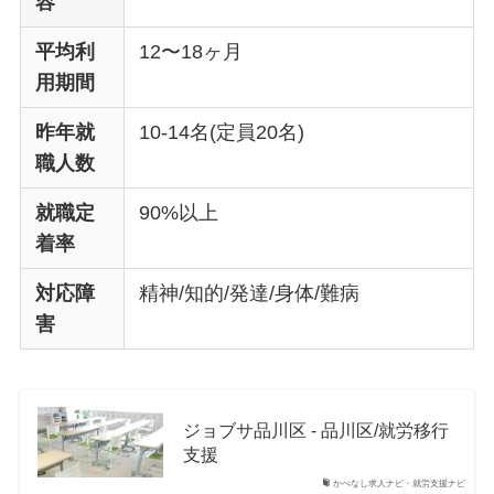
容
平均利
12〜18ヶ月
用期間
昨年就
10-14名(定員20名)
職人数
就職定
90%以上
着率
対応障
精神/知的/発達/身体/難病
害
ジョブサ品川区 - 品川区/就労移行
支援
かべなし求人ナビ・就労支援ナビ