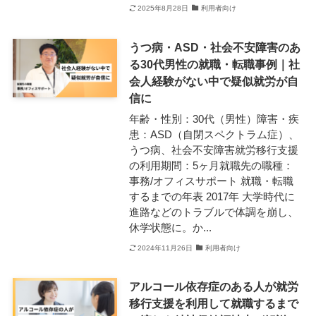
2025年8月28日
利用者向け
うつ病・ASD・社会不安障害のあ
る30代男性の就職・転職事例｜社
会人経験がない中で疑似就労が自
信に
年齢・性別：30代（男性）障害・疾
患：ASD（自閉スペクトラム症）、
うつ病、社会不安障害就労移行支援
の利用期間：5ヶ月就職先の職種：
事務/オフィスサポート 就職・転職
するまでの年表 2017年 大学時代に
進路などのトラブルで体調を崩し、
休学状態に。か...
2024年11月26日
利用者向け
アルコール依存症のある人が就労
移行支援を利用して就職するまで