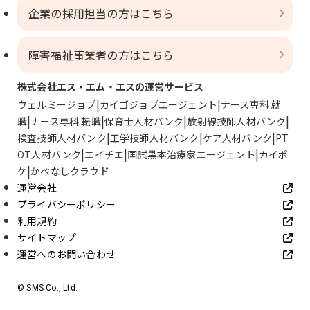
企業の採用担当の方はこちら
障害福祉事業者の方はこちら
株式会社エス・エム・エスの運営サービス
ウェルミージョブ
カイゴジョブエージェント
ナース専科 就
職
ナース専科 転職
保育士人材バンク
放射線技師人材バンク
検査技師人材バンク
工学技師人材バンク
ケア人材バンク
PT
OT人材バンク
エイチエ
国試黒本治療家エージェント
カイポ
ケ
かべなしクラウド
運営会社
プライバシーポリシー
利用規約
サイトマップ
運営へのお問い合わせ
© SMS Co., Ltd.