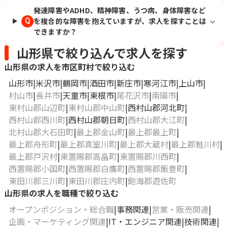
発達障害やADHD、精神障害、うつ病、身体障害など
を複合的な障害を抱えていますが、求人を探すことは
Q
できますか？
山形県で絞り込んで求人を探す
山形県の求人を市区町村で絞り込む
山形市
米沢市
鶴岡市
酒田市
新庄市
寒河江市
上山市
村山市
長井市
天童市
東根市
尾花沢市
南陽市
東村山郡山辺町
東村山郡中山町
西村山郡河北町
西村山郡西川町
西村山郡朝日町
西村山郡大江町
北村山郡大石田町
最上郡金山町
最上郡最上町
最上郡舟形町
最上郡真室川町
最上郡大蔵村
最上郡鮭川村
最上郡戸沢村
東置賜郡高畠町
東置賜郡川西町
西置賜郡小国町
西置賜郡白鷹町
西置賜郡飯豊町
東田川郡三川町
東田川郡庄内町
飽海郡遊佐町
山形県の求人を職種で絞り込む
オープンポジション・総合職
事務関連
営業・販売関連
企画・マーケティング関連
IT・エンジニア関連
技術関連