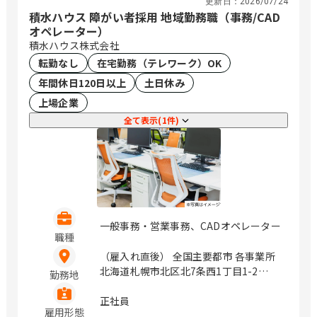
更新日：
2026/07/24
積水ハウス 障がい者採用 地域勤務職（事務/CAD
オペレーター）
積水ハウス株式会社
転勤なし
在宅勤務（テレワーク）OK
年間休日120日以上
土日休み
上場企業
全て表示(1件)
一般事務・営業事務、CADオペレーター
職種
（雇入れ直後） 全国主要都市 各事業所
北海道札幌市北区北7条西1丁目1-2
勤務地
（SE札幌ビル5F） 岩手県盛岡市盛岡駅
前北通1-10橋市盛岡ビル7F 宮城県仙台
正社員
雇用形態
市青葉区一番町4丁目6-1 （第一生命タ