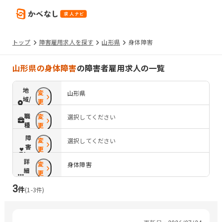
トップ
障害雇用求人を探す
山形県
身体障害
山形県の身体障害
の障害者雇用求人の一覧
地
変
山形県
域/
更
路
職
変
選択してください
線
種
更
障
変
選択してください
害
更
配
詳
変
慮
身体障害
細
更
条
3
件
件
(
1
-
3
件)