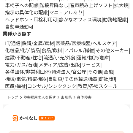
車椅子への配慮
階段昇降なし
音声読み上げソフト
拡大鏡
指示の具体化の配慮
マニュアルあり
ヘッドホン・耳栓利用可
静かなオフィス環境
勤務地配慮
自動車通勤可
業種から探す
IT/通信
鉄鋼/金属/素材
医薬品/医療機器/ヘルスケア
化粧品/化学製品
食品/飲料
アパレル/繊維
その他メーカー
建設/不動産/住宅
流通/小売/外食
運輸/物流/倉庫
電力/ガス/石油
メディア/広告/出版
サービス
各種団体/非営利団体/特殊法人/官公庁
その他
金融
機械/電気/精密機器
自動車/その他輸送機器
商社/卸
医療/福祉
コンサル/シンクタンク
教育/各種スクール
トップ
障害雇用求人を探す
山形県
身体障害