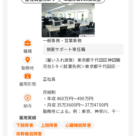
下関市綾羅木本町3丁目13-9 山口県山口
市小郡下郷2227番地4 徳島県徳島市中洲
町一丁目8-1 愛媛県松山市生石町130-1
高知県高知市杉井流21番10号 福岡県福
岡市博多区御供所町1-1 （西鉄祇園ビ
ル） 福岡県北九州市小倉北区京町三丁
一般事務・営業事務
目7番1号 （ガーデンシティ小倉3階）
損害サポート専任職
福岡県久留米市合川町1925番1号 （中央
職種
公園通り） 佐賀県佐賀市駅前中央1丁目
（雇い入れ直後）東京都千代田区神田駿
14-40 （ニッセイ佐賀駅前ビル4F） 熊
河台3-9 ＜就業先例＞東京都千代田区神
勤務地
本県熊本市南区田井島1丁目7-1 宮崎県
田駿河台3-9 / 御茶ノ水、小川町、淡路
延岡市日の出町2丁目1番地9 （メモリア
町
正社員
ルライフ1階北号室） 宮崎県宮崎市高千
雇用形態
穂通2-3-20 鹿児島県鹿児島市与次郎2丁
月給制
目4番7号 ※転居を伴う転勤なし。 ※原
・年収
460万円〜490万円
則マイカー通勤不可 / 札幌、盛岡、勾当
・月収
35万3600円〜37万4700円
給与
台公園、山形、郡山、水戸、宇都宮、前
勤務地による。例：東京、神奈川、千
橋、浦和、熊谷、川越、千葉みなと、船
雇用実績
葉、埼玉は374,700円
橋、流山おおたかの森、池袋、新宿、表
下肢障害
上肢障害
心臓機能障害
参道、立川、みなとみらい、海老名、辻
堂、新潟、金沢、甲府、松本、岐阜、静
体幹機能障害