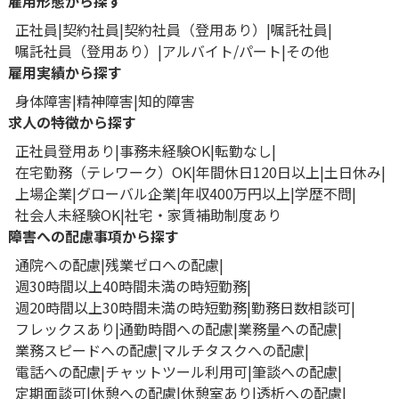
雇用形態から探す
正社員
契約社員
契約社員（登用あり）
嘱託社員
嘱託社員（登用あり）
アルバイト/パート
その他
雇用実績から探す
身体障害
精神障害
知的障害
求人の特徴から探す
正社員登用あり
事務未経験OK
転勤なし
在宅勤務（テレワーク）OK
年間休日120日以上
土日休み
上場企業
グローバル企業
年収400万円以上
学歴不問
社会人未経験OK
社宅・家賃補助制度あり
障害への配慮事項から探す
通院への配慮
残業ゼロへの配慮
週30時間以上40時間未満の時短勤務
週20時間以上30時間未満の時短勤務
勤務日数相談可
フレックスあり
通勤時間への配慮
業務量への配慮
業務スピードへの配慮
マルチタスクへの配慮
電話への配慮
チャットツール利用可
筆談への配慮
定期面談可
休憩への配慮
休憩室あり
透析への配慮