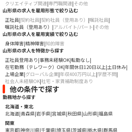
クリエイティブ関連
専門職関連
その他
山形県の求人を雇用形態で絞り込む
正社員
契約社員
契約社員（登用あり）
嘱託社員
嘱託社員（登用あり）
アルバイト/パート
その他
山形県の求人を雇用実績で絞り込む
身体障害
精神障害
知的障害
山形県の求人を特徴から探す
正社員登用あり
事務未経験OK
転勤なし
在宅勤務（テレワーク）OK
年間休日120日以上
土日休み
上場企業
グローバル企業
年収400万円以上
学歴不問
社会人未経験OK
社宅・家賃補助制度あり
他の条件で探す
勤務地から探す
北海道・東北
北海道
青森県
岩手県
宮城県
秋田県
山形県
福島県
関東
東京都
神奈川県
千葉県
埼玉県
茨城県
栃木県
群馬県