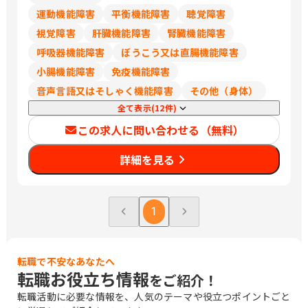
岡、栄、豊橋、岡崎、草津、彦根、烏丸
運動機能障害
平衡機能障害
聴覚障害
御池、福知山、高の原、大阪、箕面船場
視覚障害
肝臓機能障害
腎臓機能障害
阪大前、枚方市、なかもず、東岸和田、
明石、姫路、西宮北口、和歌山市、三本
呼吸器機能障害
ぼうこう又は直腸機能障害
松口、乃木、北長瀬、倉敷、下祇園、櫛
小腸機能障害
免疫機能障害
ケ浜、綾羅木、新山口、徳島、松山、高
音声言語又はそしゃく機能障害
その他（身体）
知、祇園、小倉、西鉄久留米、佐賀、平
全て表示(12件)
成、延岡、宮崎、郡元
この求人に問い合わせる（無料）
詳細を見る
1
転職で不安なあなたへ
転職お役立ち情報
をご紹介！
転職活動に必要な情報を、人気のテーマや役立つポイントごと