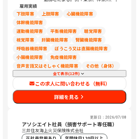
358番地 （アーバネックス御池ビル西館
雇用実績
葉、埼玉は248,700円
6階） 京都府福知山市厚東町2 京都府木
下肢障害
上肢障害
心臓機能障害
津川市兜台6丁目6－4 （総合住宅研究所
内） 大阪府大阪市北区大淀中1－1－30
体幹機能障害
（梅田スカイビルタワーウエスト34階）
運動機能障害
平衡機能障害
聴覚障害
大阪府箕面市船場東1-10-33 大阪府枚方
視覚障害
肝臓機能障害
腎臓機能障害
市新町一丁目10番1号 （レジデンス櫂枚
方駅前102号） 大阪府堺市北区長曽根町
呼吸器機能障害
ぼうこう又は直腸機能障害
3047番地12 大阪府岸和田市土生町3丁
小腸機能障害
免疫機能障害
目17番32号 松本ビル 大阪市北区大淀中
音声言語又はそしゃく機能障害
その他（身体）
1-1-93 （梅田スカイビルガーデンシッ
クス3階） 兵庫県明石市大明石町2丁目
全て表示(12件)
1-32 （ラ スーノ明石公園前ビル） 兵庫
この求人に問い合わせる（無料）
県姫路市東延末1-1 （姫路NKビル1F）
兵庫県西宮市両度町6－30 和歌山県和歌
詳細を見る
山市杉ノ馬場一丁目1番地FK
BUILDING3階 鳥取県米子市米原4丁目2
番27号 島根県松江市嫁島町10－15 岡山
更新日：
2026/07/08
県岡山市北区今2丁目9番8号 岡山県倉敷
アソシエイト社員（損害サポート専任職）
市白楽町587-3 広島県広島市安佐南区西
三井住友海上火災保険株式会社
原5-16-6 （ケイ・テイ ビル3F） 山口県
正社員登用あり
年間休日120日以上
周南市久米中央四丁目10番11号 山口県