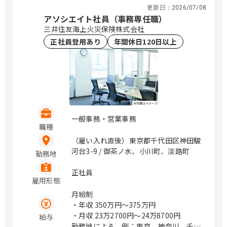
神奈川県横浜市西区みなとみらい4-4-5
更新日：
2026/07/08
（横浜アイマークプレイス4階） 神奈川
アソシエイト社員（事務専任職）
県海老名市めぐみ町2番2号 （ViNA
三井住友海上火災保険株式会社
GARDENS OFFICE 14階） 神奈川県藤沢
正社員登用あり
年間休日120日以上
市辻堂神台2-2-1 （アイクロス湘南9
階） 新潟県新潟市中央区上所中1-7-23
石川県金沢市鞍月4丁目125 山梨県甲府
市上石田3-6-38 長野県松本市渚二丁目4
番31号（2F） 岐阜県岐阜市市橋3丁目4
番8号 静岡県静岡市駿河区稲川二丁目1-
1 （伊伝静岡駅南ビル6F） 愛知県名古
一般事務・営業事務
屋市中区栄3-18-1 （ナディアパークビ
職種
ジネスセンタービル16F） 愛知県名古屋
（雇い入れ直後）東京都千代田区神田駿
市中区栄3-18-1 （ナディアパークビジ
河台3-9 / 御茶ノ水、小川町、淡路町
勤務地
ネスセンタービル16F） 愛知県豊橋市曙
町松並101番地206 愛知県岡崎市唐沢町
正社員
11番地5 （第一生命・三井住友海上岡崎
雇用形態
ビル10F） 滋賀県草津市渋川1丁目3番4
月給制
号 （近江伊吹館 1階） 滋賀県彦根市大
・年収
350万円〜375万円
東町14番25号 （上野第Ⅶビル 3階） 京
・月収
23万2700円〜24万8700円
給与
都府京都市中京区烏丸通御池下る梅屋町
勤務地による。例：東京、神奈川、千