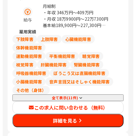
ワービル5F） 山形県山形市篭田3-9-5
月給制
福島県郡山市本町一丁目4－8 茨城県水
・年収
346万円〜409万円
戸市城南1-1-6 （サザン水戸ビル301）
・月収
18万9900円〜22万7300円
給与
栃木県宇都宮市城東1丁目-11-5 群馬県
基本給189,900円～227,300円
前橋市天川大島町2-15-7 埼玉県さいた
雇用実績
※試用期間あり（6ヵ月）
ま市浦和区岸町4-26-15 （浦和SHビル
※試用期間中の労働条件は同条件
下肢障害
上肢障害
心臓機能障害
2F） 埼玉県熊谷市筑波2丁目48番地1
※賞与：昨年度実績5.51か月
体幹機能障害
（熊谷大栄ビル2階） 埼玉県川越市新宿
運動機能障害
平衡機能障害
聴覚障害
町1丁目16-3 （SAISHOビル2階） 千葉
県千葉市中央区問屋町1-35 （千葉ポー
視覚障害
肝臓機能障害
腎臓機能障害
トサイドタワー10階） 千葉県船橋市本
呼吸器機能障害
ぼうこう又は直腸機能障害
町1-3-1 Face13階 （ご予約制） 千葉県
小腸機能障害
音声言語又はそしゃく機能障害
流山市おおたかの森西1-2-3 （アゼリア
テラス9階） 東京都豊島区西池袋1-11-1
その他（身体）
（メトロポリタンプラザビル11階） 東
全て表示(11件)
京都新宿区西新宿3-6-11 （西新宿KSビ
この求人に問い合わせる（無料）
ル1F） 東京都港区南青山2-26-1 （D－
LIFEPLACE南青山1階） 東京都立川市曙
詳細を見る
町2-37-7 （コアシティ立川1F） 神奈川
県横浜市西区みなとみらい3-7-1
（OCEAN GATE MINATOMIRAI 13F）