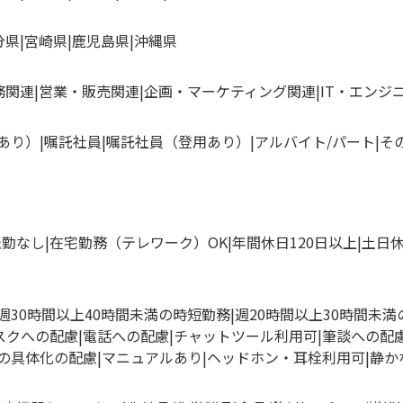
分県
宮崎県
鹿児島県
沖縄県
務関連
営業・販売関連
企画・マーケティング関連
IT・エンジ
あり）
嘱託社員
嘱託社員（登用あり）
アルバイト/パート
そ
転勤なし
在宅勤務（テレワーク）OK
年間休日120日以上
土日
週30時間以上40時間未満の時短勤務
週20時間以上30時間未
スクへの配慮
電話への配慮
チャットツール利用可
筆談への配
の具体化の配慮
マニュアルあり
ヘッドホン・耳栓利用可
静か