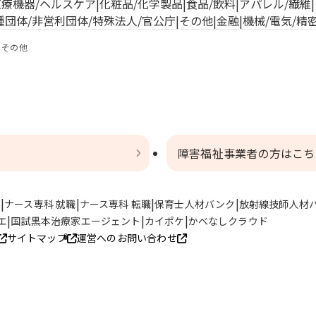
医療機器/ヘルスケア
化粧品/化学製品
食品/飲料
アパレル/繊維
種団体/非営利団体/特殊法人/官公庁
その他
金融
機械/電気/精
その他
障害福祉事業者の方はこち
ト
ナース専科 就職
ナース専科 転職
保育士人材バンク
放射線技師人材
エ
国試黒本治療家エージェント
カイポケ
かべなしクラウド
サイトマップ
運営へのお問い合わせ