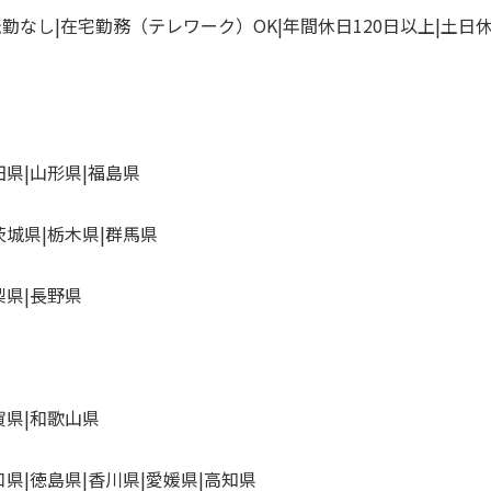
転勤なし
在宅勤務（テレワーク）OK
年間休日120日以上
土日
田県
山形県
福島県
茨城県
栃木県
群馬県
梨県
長野県
賀県
和歌山県
口県
徳島県
香川県
愛媛県
高知県