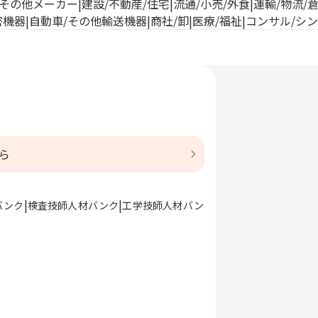
その他メーカー
建設/不動産/住宅
流通/小売/外食
運輸/物流/
密機器
自動車/その他輸送機器
商社/卸
医療/福祉
コンサル/シ
ら
バンク
検査技師人材バンク
工学技師人材バン