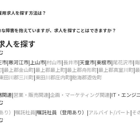
雇用求人を探す方法は？
的な障害を抱えていますが、求人を探すことはできますか？
求人を探す
む
庄市
寒河江市
上山市
村山市
長井市
天童市
東根市
尾花沢市
南
町
最上郡金山町
最上郡最上町
最上郡舟形町
最上郡真室川町
最
東田川郡三川町
東田川郡庄内町
飽海郡遊佐町
務関連
営業・販売関連
企画・マーケティング関連
IT・エンジ
む
あり）
嘱託社員
嘱託社員（登用あり）
アルバイト/パート
そ
む