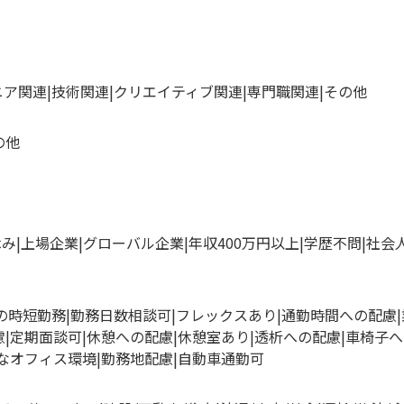
ニア関連
技術関連
クリエイティブ関連
専門職関連
その他
の他
休み
上場企業
グローバル企業
年収400万円以上
学歴不問
社会
満の時短勤務
勤務日数相談可
フレックスあり
通勤時間への配慮
慮
定期面談可
休憩への配慮
休憩室あり
透析への配慮
車椅子へ
なオフィス環境
勤務地配慮
自動車通勤可