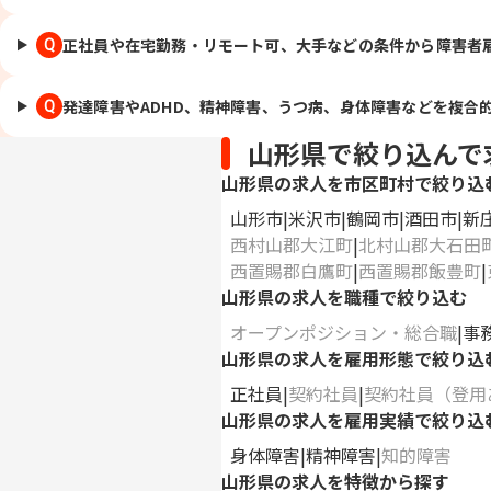
正社員や在宅勤務・リモート可、大手などの条件から障害者
Q
発達障害やADHD、精神障害、うつ病、身体障害などを複合
Q
山形県で絞り込んで
山形県の求人を市区町村で絞り込
山形市
米沢市
鶴岡市
酒田市
新
西村山郡大江町
北村山郡大石田
西置賜郡白鷹町
西置賜郡飯豊町
山形県の求人を職種で絞り込む
オープンポジション・総合職
事
山形県の求人を雇用形態で絞り込
正社員
契約社員
契約社員（登用
山形県の求人を雇用実績で絞り込
身体障害
精神障害
知的障害
山形県の求人を特徴から探す