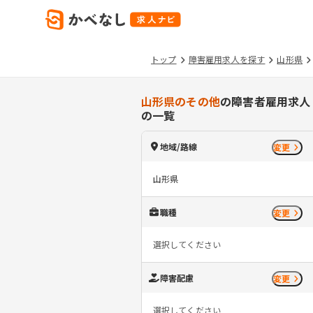
トップ
障害雇用求人を探す
山形県
山形県のその他
の障害者雇用求人
の一覧
地域/路線
変更
山形県
職種
変更
選択してください
障害配慮
変更
選択してください