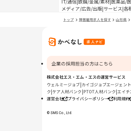
IT/通信
鉄鋼/金属/素材
医薬品/
メディア/広告/出版
サービス
各
トップ
障害雇用求人を探す
山形県
企業の採用担当の方はこちら
株式会社エス・エム・エスの運営サービス
ウェルミージョブ
カイゴジョブエージェン
ク
ケア人材バンク
PTOT人材バンク
エイチ
運営会社
プライバシーポリシー
利用規約
© SMS Co., Ltd.