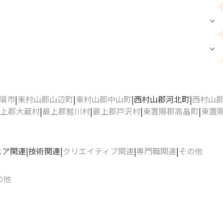
陽市
東村山郡山辺町
東村山郡中山町
西村山郡河北町
西村山
上郡大蔵村
最上郡鮭川村
最上郡戸沢村
東置賜郡高畠町
東置
ニア関連
技術関連
クリエイティブ関連
専門職関連
その他
の他