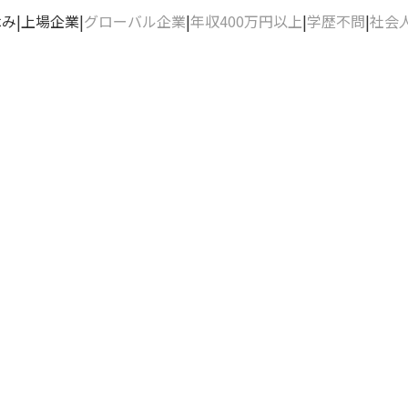
休み
上場企業
グローバル企業
年収400万円以上
学歴不問
社会