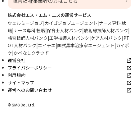
障害福祉事業者の方はこちら
株式会社エス・エム・エスの運営サービス
ウェルミージョブ
カイゴジョブエージェント
ナース専科 就
職
ナース専科 転職
保育士人材バンク
放射線技師人材バンク
検査技師人材バンク
工学技師人材バンク
ケア人材バンク
PT
OT人材バンク
エイチエ
国試黒本治療家エージェント
カイポ
ケ
かべなしクラウド
運営会社
プライバシーポリシー
利用規約
サイトマップ
運営へのお問い合わせ
© SMS Co., Ltd.