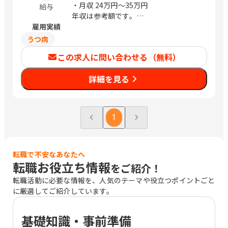
央区東大通1-3-8明治安田生命新潟駅前
・月収
24万円〜35万円
給与
ビル4階 富山 富山市宝町1-3-10 明治安
年収は参考額です。
田生命富山ビル11階 石川 金沢市広岡2-
雇用実績
※経験により前後する場合あり
13-33 JR金沢駅西第三NKビル5階 福井
うつ病
福井市大手2-7-15 明治安田生命福井ビ
この求人に問い合わせる（無料）
ル11階 長野 長野市新田町1508-2 明治安
田生命長野ビル4階 松本市大手3-4-5明
詳細を見る
治安田生命松本大手ビル1階 静岡 静岡市
駿河区森下町1-35静岡ＭＹタワー5階 沼
津市上土町14 明治安田生命沼津上土町
ビル4階 愛知 名古屋市中村区椿町15-21
1
明治安田生命名古屋西口ビル9階 岡崎市
康生通南2-52明治安田生命岡崎ビル2階
三重 津市羽所町375 百五・明治安田ビ
ル8階 四日市市朝日町1-3明治安田生命
転職で不安なあなたへ
転職お役立ち情報
四日市ビル1階 兵庫 神戸市中央区磯上通
をご紹介！
8-3-5明治安田生命神戸ビル3階 奈良 奈
転職活動に必要な情報を、人気のテーマや役立つポイントごと
良市高天町22-2 明治安田生命奈良ビル4
に厳選してご紹介しています。
階 和歌山 和歌山市六番丁17明治安田生
命和歌山ビル2階 鳥取 鳥取市東品治町
基礎知識・事前準備
102 鳥取駅前ビル4階 島根 松江市朝日町