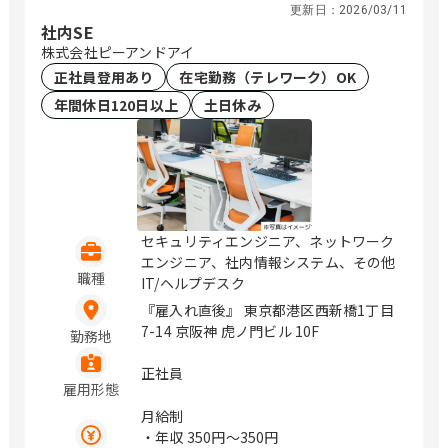
更新日：
2026/03/11
明治安田生命川越ビル2階 草加市高砂2-
・年収2,534,000円（月給181,000円）
社内SE
9-2 アコス北館Ｎビル2階 千葉 千葉市中
株式会社ピーアンドアイ
央区本千葉町3-1 明治安田生命千葉ビル
正社員登用あり
在宅勤務（テレワーク）OK
2階 木更津市大和1-1-15 木更津カイセ
イビル2階 船橋市本町2-4-10 明治安田
年間休日120日以上
土日休み
生命船橋ビル2階 柏市末広町14-1 ＳＫ
柏ビル5階 成田市花崎町801 成田ＴＴビ
ル3階 北海道 旭川市三条通9丁目左1号
旭川三条緑橋ビル6階 苫小牧市表町2-1-
14 王子不動産第3ビル4階 函館市若松町
2-5 明治安田生命函館ビル1階 釧路市北
セキュリティエンジニア、ネットワーク
大通10-2-1 新釧路道銀ビル10階 青森 八
エンジニア、社内情報システム、その他
戸市三日町2 明治安田生命八戸ビル5階
職種
IT/ヘルプデスク
山形 山形市香澄町2-2-36 山形センター
ビル2階 福島 郡山市中町10-10 メルフ郡
『雇入れ直後』 東京都港区西新橋1丁目
山2階 いわき市平大町7-2 明治安田生命
7-14 京阪神 虎ノ門ビル 10F
勤務地
いわきビル4階 茨城 水戸市南町3-4-14
明治安田生命水戸南町ビル3階 つくば市
正社員
雇用形態
学園南2-8-3つくばシティア・トワビル
3階 群馬 太田市飯田町1005-2 太田東京
月給制
海上日動ビルディング4階 新潟 新潟市中
・年収
350円〜350円