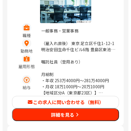
一般事務・営業事務
職種
（雇入れ直後） 東京 足立区千住1-12-1
明治安田生命千住ビル6階 豊島区東池袋
勤務地
1-27-12 明治安田生命池袋ビル9階 立川
市曙町2-17-3 明治安田生命立川ビル7階
嘱託社員（登用あり）
雇用形態
町田市中町1-31-6 明治安田生命町田ビ
ル2階 千代田区丸の内2-1-1 神奈川 横浜
月給制
市港北区新横浜2-3-12 新横浜スクエア
・年収
253万4000円〜281万4000円
ビル18階 川崎市川崎区砂子2-4-13 川崎
・月収
18万1000円〜20万1000円
給与
ダイヤビル7階 横浜市中区長者町5-85
【地域区分A（東京都23区）】
三共横浜ビル11階 鎌倉市大船2-18-1 明
・年収2,814,000円（月給201,000円）
この求人に問い合わせる（無料）
治安田生命大船ビル2階 平塚市宮の前8-
【地域区分B（東京都23区以外・神奈川
16 明治安田生命平塚ビル2階 埼玉 熊谷
県・千葉県・埼玉県・愛知県・大阪
詳細を見る
市本町2-93 明治安田生命熊谷ビル2階
府）】
さいたま市浦和区高砂2-14-18 浦和高砂
・年収2,674,000円（月給191,000円）
センタービル5階 川越市脇田本町24-19
【地域区分C（上記以外の地域）】