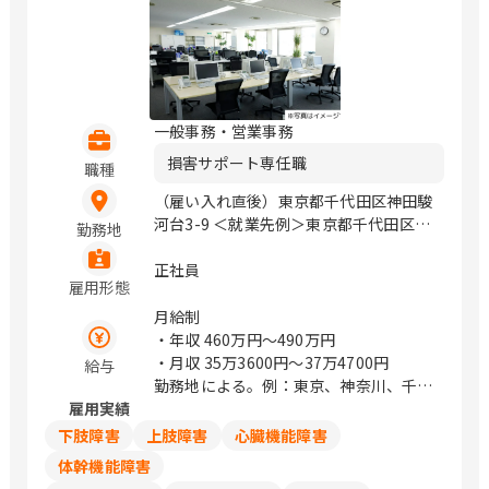
一般事務・営業事務
損害サポート専任職
職種
（雇い入れ直後）東京都千代田区神田駿
河台3-9 ＜就業先例＞東京都千代田区神
勤務地
田駿河台3-9 / 御茶ノ水、小川町、淡路
町
正社員
雇用形態
月給制
・年収
460万円〜490万円
・月収
35万3600円〜37万4700円
給与
勤務地による。例：東京、神奈川、千
雇用実績
葉、埼玉は374,700円
下肢障害
上肢障害
心臓機能障害
体幹機能障害