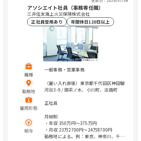
更新日：
2026/07/08
アソシエイト社員（事務専任職）
三井住友海上火災保険株式会社
正社員登用あり
年間休日120日以上
一般事務・営業事務
職種
（雇い入れ直後）東京都千代田区神田駿
河台3-9 / 御茶ノ水、小川町、淡路町
勤務地
正社員
雇用形態
月給制
・年収
350万円〜375万円
・月収
23万2700円〜24万8700円
給与
勤務地による。例：東京、神奈川、千