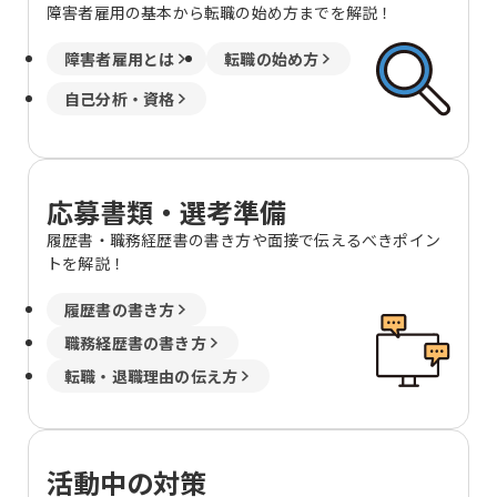
478-8 明治安田生命松江ビル2階 岡山 岡
障害者雇用の基本から転職の始め方までを解説！
山市北区駅前町1-9-15明治安田生命岡
山ビル8階 広島 広島市東区二葉の里3-5-
障害者雇用とは
転職の始め方
7 GRANODE広島11階 福山市昭和町2-3
福山ファインビル1階 山口 下関市南部町
自己分析・資格
19-7 明治安田生命下関ビル3階 周南市
御幸通り1-11 新興ビル6階 徳島 徳島市
東船場町2-37 明治安田生命徳島東船場
ビル3階 高知 高知市本町2-2-34 明治安
応募書類・選考準備
田生命高知ビル3階 福岡 北九州市小倉北
区紺屋町9-1明治安田生命小倉ビル2階
履歴書・職務経歴書の書き方や面接で伝えるべきポイン
久留米市本町4-33 明治安田生命久留米
トを解説！
本町ビル5階 大分 大分市荷揚町1-30明
治安田生命大分ビル2階 （変更の範囲）
履歴書の書き方
会社の定める場所 / 北千住、千住大橋、
職務経歴書の書き方
東池袋、立川、町田、新横浜、北新横
浜、京急川崎、川崎、伊勢佐木長者町、
転職・退職理由の伝え方
関内、大船、富士見町、平塚、大磯、熊
谷、上熊谷、浦和、中浦和、川越、本川
越、草加、谷塚、葭川公園、千葉中央、
木更津、祇園、京成船橋、船橋、柏、北
活動中の対策
柏、京成成田、成田、旭川、苫小牧、青