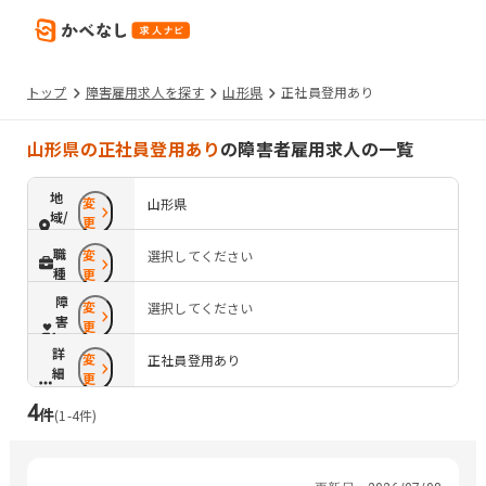
トップ
障害雇用求人を探す
山形県
正社員登用あり
山形県の正社員登用あり
の障害者雇用求人の一覧
地
変
山形県
域/
更
路
職
変
選択してください
線
種
更
障
変
選択してください
害
更
配
詳
変
慮
正社員登用あり
細
更
条
4
件
件
(
1
-
4
件)