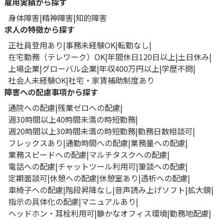
雇用実績から探す
身体障害
精神障害
知的障害
求人の特徴から探す
正社員登用あり
事務未経験OK
転勤なし
在宅勤務（テレワーク）OK
年間休日120日以上
土日休み
上場企業
グローバル企業
年収400万円以上
学歴不問
社会人未経験OK
社宅・家賃補助制度あり
障害への配慮事項から探す
通院への配慮
残業ゼロへの配慮
週30時間以上40時間未満の時短勤務
週20時間以上30時間未満の時短勤務
勤務日数相談可
フレックスあり
通勤時間への配慮
業務量への配慮
業務スピードへの配慮
マルチタスクへの配慮
電話への配慮
チャットツール利用可
筆談への配慮
定期面談可
休憩への配慮
休憩室あり
透析への配慮
車椅子への配慮
階段昇降なし
音声読み上げソフト
拡大鏡
指示の具体化の配慮
マニュアルあり
ヘッドホン・耳栓利用可
静かなオフィス環境
勤務地配慮