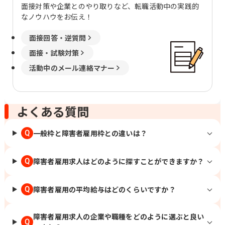
面接対策や企業とのやり取りなど、転職活動中の実践的
葉、市役所前、函館、釧路、東釧路、本
なノウハウをお伝え！
八戸、小中野、山形、北山形、郡山、郡
山富田、いわき、赤井、水戸、偕楽園、
面接回答・逆質問
研究学園、つくば、太田、韮川、新潟、
白山、富山、金沢、北鉄金沢、福井、長
面接・試験対策
野、権堂、松本、北松本、静岡、日吉
活動中のメール連絡マナー
町、沼津、大岡、名古屋、近鉄名古屋、
東岡崎、岡崎、津、江戸橋、四日市、近
鉄四日市、三宮・花時計前、神戸三宮、
近鉄奈良、奈良、和歌山市、紀和、鳥
よくある質問
取、津ノ井、松江、松江しんじ湖温泉、
西川緑道公園、岡山、広島、福山、下
一般枠と障害者雇用枠との違いは？
Q
関、門司港、徳島、阿波富田、大橋通、
堀詰、旦過、平和通、久留米、花畑、大
分、古国府
障害者雇用求人はどのように探すことができますか？
Q
障害者雇用の平均給与はどのくらいですか？
Q
障害者雇用求人の企業や職種をどのように選ぶと良い
Q