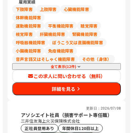
雇用実績
葉、埼玉は248,700円
下肢障害
上肢障害
心臓機能障害
体幹機能障害
運動機能障害
平衡機能障害
聴覚障害
視覚障害
肝臓機能障害
腎臓機能障害
呼吸器機能障害
ぼうこう又は直腸機能障害
小腸機能障害
免疫機能障害
音声言語又はそしゃく機能障害
その他（身体）
全て表示(12件)
この求人に問い合わせる（無料）
詳細を見る
更新日：
2026/07/08
アソシエイト社員（損害サポート専任職）
三井住友海上火災保険株式会社
正社員登用あり
年間休日120日以上