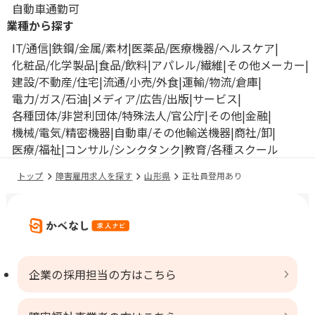
自動車通勤可
業種から探す
IT/通信
鉄鋼/金属/素材
医薬品/医療機器/ヘルスケア
化粧品/化学製品
食品/飲料
アパレル/繊維
その他メーカー
建設/不動産/住宅
流通/小売/外食
運輸/物流/倉庫
電力/ガス/石油
メディア/広告/出版
サービス
各種団体/非営利団体/特殊法人/官公庁
その他
金融
機械/電気/精密機器
自動車/その他輸送機器
商社/卸
医療/福祉
コンサル/シンクタンク
教育/各種スクール
トップ
障害雇用求人を探す
山形県
正社員登用あり
企業の採用担当の方はこちら