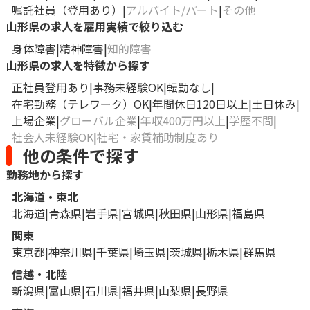
嘱託社員（登用あり）
アルバイト/パート
その他
山形県の求人を雇用実績で絞り込む
身体障害
精神障害
知的障害
山形県の求人を特徴から探す
正社員登用あり
事務未経験OK
転勤なし
在宅勤務（テレワーク）OK
年間休日120日以上
土日休み
上場企業
グローバル企業
年収400万円以上
学歴不問
社会人未経験OK
社宅・家賃補助制度あり
他の条件で探す
勤務地から探す
北海道・東北
北海道
青森県
岩手県
宮城県
秋田県
山形県
福島県
関東
東京都
神奈川県
千葉県
埼玉県
茨城県
栃木県
群馬県
信越・北陸
新潟県
富山県
石川県
福井県
山梨県
長野県