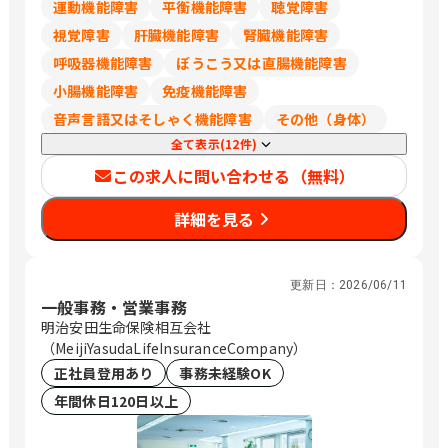
運動機能障害
平衡機能障害
聴覚障害
視覚障害
肝臓機能障害
腎臓機能障害
呼吸器機能障害
ぼうこう又は直腸機能障害
小腸機能障害
免疫機能障害
音声言語又はそしゃく機能障害
その他（身体）
全て表示(12件)
この求人に問い合わせる（無料）
詳細を見る
更新日：
2026/06/11
一般事務・営業事務
明治安田生命保険相互会社
（MeijiYasudaLifeInsuranceCompany）
正社員登用あり
事務未経験OK
年間休日120日以上