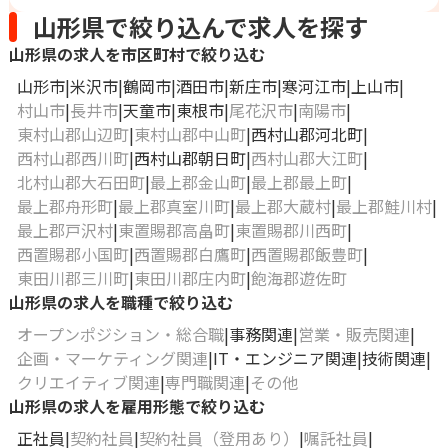
山形県で絞り込んで求人を探す
山形県の求人を市区町村で絞り込む
山形市
米沢市
鶴岡市
酒田市
新庄市
寒河江市
上山市
村山市
長井市
天童市
東根市
尾花沢市
南陽市
東村山郡山辺町
東村山郡中山町
西村山郡河北町
西村山郡西川町
西村山郡朝日町
西村山郡大江町
北村山郡大石田町
最上郡金山町
最上郡最上町
最上郡舟形町
最上郡真室川町
最上郡大蔵村
最上郡鮭川村
最上郡戸沢村
東置賜郡高畠町
東置賜郡川西町
西置賜郡小国町
西置賜郡白鷹町
西置賜郡飯豊町
東田川郡三川町
東田川郡庄内町
飽海郡遊佐町
山形県の求人を職種で絞り込む
オープンポジション・総合職
事務関連
営業・販売関連
企画・マーケティング関連
IT・エンジニア関連
技術関連
クリエイティブ関連
専門職関連
その他
山形県の求人を雇用形態で絞り込む
正社員
契約社員
契約社員（登用あり）
嘱託社員