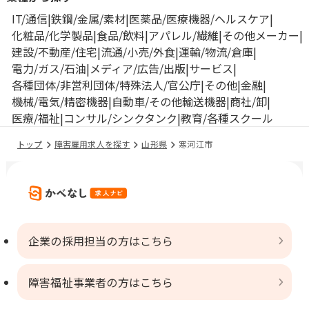
IT/通信
鉄鋼/金属/素材
医薬品/医療機器/ヘルスケア
化粧品/化学製品
食品/飲料
アパレル/繊維
その他メーカー
建設/不動産/住宅
流通/小売/外食
運輸/物流/倉庫
電力/ガス/石油
メディア/広告/出版
サービス
各種団体/非営利団体/特殊法人/官公庁
その他
金融
機械/電気/精密機器
自動車/その他輸送機器
商社/卸
医療/福祉
コンサル/シンクタンク
教育/各種スクール
トップ
障害雇用求人を探す
山形県
寒河江市
企業の採用担当の方はこちら
障害福祉事業者の方はこちら