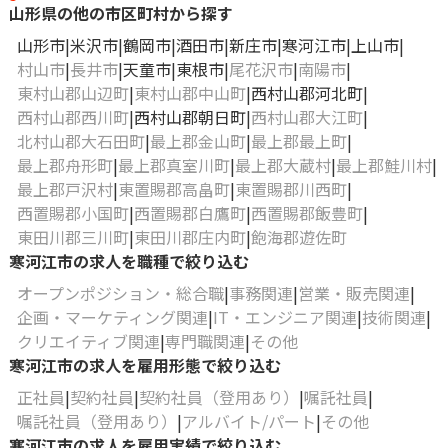
山形県の他の市区町村から探す
山形市
米沢市
鶴岡市
酒田市
新庄市
寒河江市
上山市
村山市
長井市
天童市
東根市
尾花沢市
南陽市
東村山郡山辺町
東村山郡中山町
西村山郡河北町
西村山郡西川町
西村山郡朝日町
西村山郡大江町
北村山郡大石田町
最上郡金山町
最上郡最上町
最上郡舟形町
最上郡真室川町
最上郡大蔵村
最上郡鮭川村
最上郡戸沢村
東置賜郡高畠町
東置賜郡川西町
西置賜郡小国町
西置賜郡白鷹町
西置賜郡飯豊町
東田川郡三川町
東田川郡庄内町
飽海郡遊佐町
寒河江市の求人を職種で絞り込む
オープンポジション・総合職
事務関連
営業・販売関連
企画・マーケティング関連
IT・エンジニア関連
技術関連
クリエイティブ関連
専門職関連
その他
寒河江市の求人を雇用形態で絞り込む
正社員
契約社員
契約社員（登用あり）
嘱託社員
嘱託社員（登用あり）
アルバイト/パート
その他
寒河江市の求人を雇用実績で絞り込む