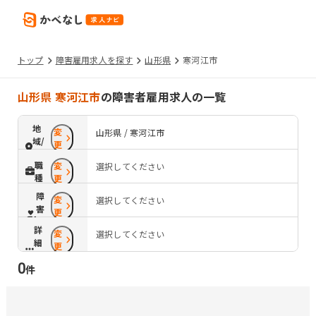
トップ
障害雇用求人を探す
山形県
寒河江市
山形県 寒河江市
の障害者雇用求人の一覧
地
変
山形県 / 寒河江市
域/
更
路
職
変
選択してください
線
種
更
障
変
選択してください
害
更
配
詳
変
慮
選択してください
細
更
条
0
件
件