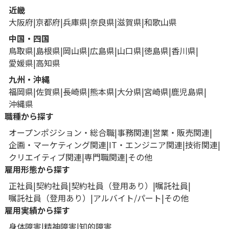
近畿
大阪府
京都府
兵庫県
奈良県
滋賀県
和歌山県
中国・四国
鳥取県
島根県
岡山県
広島県
山口県
徳島県
香川県
愛媛県
高知県
九州・沖縄
福岡県
佐賀県
長崎県
熊本県
大分県
宮崎県
鹿児島県
沖縄県
職種から探す
オープンポジション・総合職
事務関連
営業・販売関連
企画・マーケティング関連
IT・エンジニア関連
技術関連
クリエイティブ関連
専門職関連
その他
雇用形態から探す
正社員
契約社員
契約社員（登用あり）
嘱託社員
嘱託社員（登用あり）
アルバイト/パート
その他
雇用実績から探す
身体障害
精神障害
知的障害