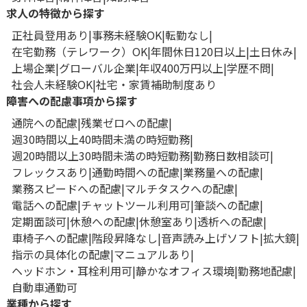
求人の特徴から探す
正社員登用あり
事務未経験OK
転勤なし
在宅勤務（テレワーク）OK
年間休日120日以上
土日休み
上場企業
グローバル企業
年収400万円以上
学歴不問
社会人未経験OK
社宅・家賃補助制度あり
障害への配慮事項から探す
通院への配慮
残業ゼロへの配慮
週30時間以上40時間未満の時短勤務
週20時間以上30時間未満の時短勤務
勤務日数相談可
フレックスあり
通勤時間への配慮
業務量への配慮
業務スピードへの配慮
マルチタスクへの配慮
電話への配慮
チャットツール利用可
筆談への配慮
定期面談可
休憩への配慮
休憩室あり
透析への配慮
車椅子への配慮
階段昇降なし
音声読み上げソフト
拡大鏡
指示の具体化の配慮
マニュアルあり
ヘッドホン・耳栓利用可
静かなオフィス環境
勤務地配慮
自動車通勤可
業種から探す