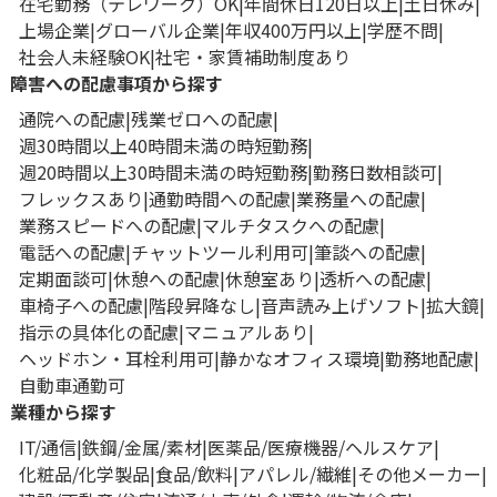
在宅勤務（テレワーク）OK
年間休日120日以上
土日休み
上場企業
グローバル企業
年収400万円以上
学歴不問
社会人未経験OK
社宅・家賃補助制度あり
障害への配慮事項から探す
通院への配慮
残業ゼロへの配慮
週30時間以上40時間未満の時短勤務
週20時間以上30時間未満の時短勤務
勤務日数相談可
フレックスあり
通勤時間への配慮
業務量への配慮
業務スピードへの配慮
マルチタスクへの配慮
電話への配慮
チャットツール利用可
筆談への配慮
定期面談可
休憩への配慮
休憩室あり
透析への配慮
車椅子への配慮
階段昇降なし
音声読み上げソフト
拡大鏡
指示の具体化の配慮
マニュアルあり
ヘッドホン・耳栓利用可
静かなオフィス環境
勤務地配慮
自動車通勤可
業種から探す
IT/通信
鉄鋼/金属/素材
医薬品/医療機器/ヘルスケア
化粧品/化学製品
食品/飲料
アパレル/繊維
その他メーカー