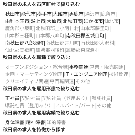
秋田県の求人を市区町村で絞り込む
秋田市
能代市
横手市
大館市
男鹿市
湯沢市
鹿角市
由利本荘市
潟上市
大仙市
北秋田市
にかほ市
仙北市
鹿角郡小坂町
北秋田郡上小阿仁村
山本郡藤里町
山本郡三種町
山本郡八峰町
南秋田郡五城目町
南秋田郡八郎潟町
南秋田郡井川町
南秋田郡大潟村
仙北郡美郷町
雄勝郡羽後町
雄勝郡東成瀬村
秋田県の求人を職種で絞り込む
オープンポジション・総合職
事務関連
営業・販売関連
企画・マーケティング関連
IT・エンジニア関連
技術関連
クリエイティブ関連
専門職関連
その他
秋田県の求人を雇用形態で絞り込む
正社員
契約社員
契約社員（登用あり）
嘱託社員
嘱託社員（登用あり）
アルバイト/パート
その他
秋田県の求人を雇用実績で絞り込む
身体障害
精神障害
知的障害
秋田県の求人を特徴から探す