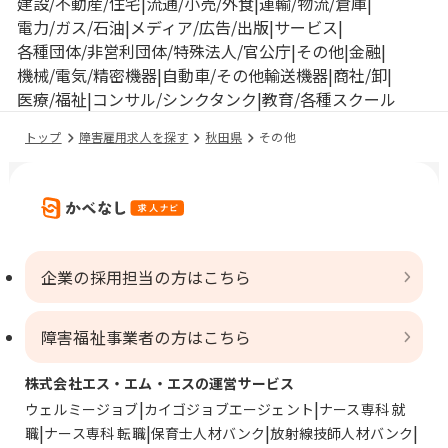
建設/不動産/住宅
流通/小売/外食
運輸/物流/倉庫
電力/ガス/石油
メディア/広告/出版
サービス
各種団体/非営利団体/特殊法人/官公庁
その他
金融
機械/電気/精密機器
自動車/その他輸送機器
商社/卸
医療/福祉
コンサル/シンクタンク
教育/各種スクール
トップ
障害雇用求人を探す
秋田県
その他
企業の採用担当の方はこちら
障害福祉事業者の方はこちら
株式会社エス・エム・エスの運営サービス
ウェルミージョブ
カイゴジョブエージェント
ナース専科 就
職
ナース専科 転職
保育士人材バンク
放射線技師人材バンク