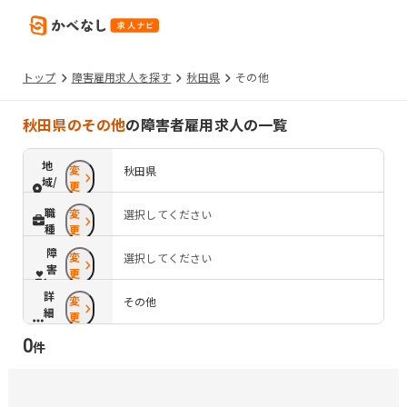
トップ
障害雇用求人を探す
秋田県
その他
秋田県のその他
の障害者雇用求人の一覧
地
変
秋田県
域/
更
路
職
変
選択してください
線
種
更
障
変
選択してください
害
更
配
詳
変
慮
その他
細
更
条
0
件
件