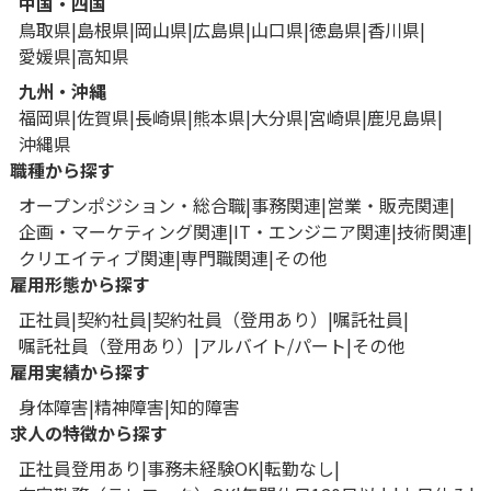
中国・四国
鳥取県
島根県
岡山県
広島県
山口県
徳島県
香川県
愛媛県
高知県
九州・沖縄
福岡県
佐賀県
長崎県
熊本県
大分県
宮崎県
鹿児島県
沖縄県
職種から探す
オープンポジション・総合職
事務関連
営業・販売関連
企画・マーケティング関連
IT・エンジニア関連
技術関連
クリエイティブ関連
専門職関連
その他
雇用形態から探す
正社員
契約社員
契約社員（登用あり）
嘱託社員
嘱託社員（登用あり）
アルバイト/パート
その他
雇用実績から探す
身体障害
精神障害
知的障害
求人の特徴から探す
正社員登用あり
事務未経験OK
転勤なし