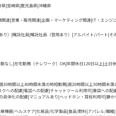
分県
宮崎県
鹿児島県
沖縄県
務関連
営業・販売関連
企画・マーケティング関連
IT・エンジ
あり）
嘱託社員
嘱託社員（登用あり）
アルバイト/パート
そ
転勤なし
在宅勤務（テレワーク）OK
年間休日120日以上
土日
週30時間以上40時間未満の時短勤務
週20時間以上30時間未
スクへの配慮
電話への配慮
チャットツール利用可
筆談への配
の具体化の配慮
マニュアルあり
ヘッドホン・耳栓利用可
静か
医療機器/ヘルスケア
化粧品/化学製品
食品/飲料
アパレル/繊維