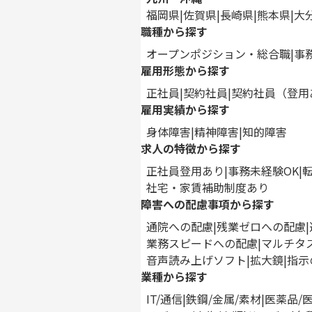
福岡県
佐賀県
長崎県
熊本県
大
職種から探す
オープンポジション・総合職
事
雇用形態から探す
正社員
契約社員
契約社員（登用
雇用実績から探す
身体障害
精神障害
知的障害
求人の特徴から探す
正社員登用あり
事務未経験OK
社宅・家賃補助制度あり
障害への配慮事項から探す
通院への配慮
残業ゼロへの配慮
業務スピードへの配慮
マルチタ
音声読み上げソフト
拡大鏡
指示
業種から探す
IT/通信
鉄鋼/金属/素材
医薬品/