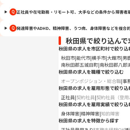
正社員や在宅勤務・リモート可、大手などの条件から障害者
Q
発達障害やADHD、精神障害、うつ病、身体障害などを複合
Q
秋田県で絞り込んで
秋田県の求人を市区町村で絞り込
秋田市
能代市
横手市
大館市
男
南秋田郡五城目町
南秋田郡八郎
秋田県の求人を職種で絞り込む
オープンポジション・総合職
事
秋田県の求人を雇用形態で絞り込
正社員
契約社員
契約社員（登用
秋田県の求人を雇用実績で絞り込
身体障害
精神障害
知的障害
秋田県の求人を特徴から探す
正社員登用あり
事務未経験OK