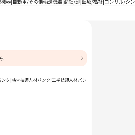
密機器
自動車/その他輸送機器
商社/卸
医療/福祉
コンサル/シ
ら
バンク
検査技師人材バンク
工学技師人材バン