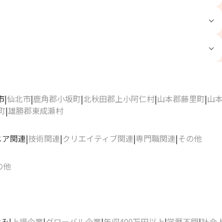
市
仙北市
鹿角郡小坂町
北秋田郡上小阿仁村
山本郡藤里町
山
町
雄勝郡東成瀬村
ニア関連
技術関連
クリエイティブ関連
専門職関連
その他
の他
休み
上場企業
グローバル企業
年収400万円以上
学歴不問
社会