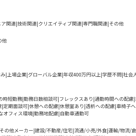
ニア関連
技術関連
クリエイティブ関連
専門職関連
その他
の他
休み
上場企業
グローバル企業
年収400万円以上
学歴不問
社会
満の時短勤務
勤務日数相談可
フレックスあり
通勤時間への配慮
慮
定期面談可
休憩への配慮
休憩室あり
透析への配慮
車椅子へ
なオフィス環境
勤務地配慮
自動車通勤可
その他メーカー
建設/不動産/住宅
流通/小売/外食
運輸/物流/