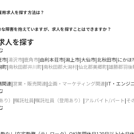
雇用求人を探す方法は？
的な障害を抱えていますが、求人を探すことはできますか？
求人を探す
む
鹿市
湯沢市
鹿角市
由利本荘市
潟上市
大仙市
北秋田市
にかほ
潟町
南秋田郡井川町
南秋田郡大潟村
仙北郡美郷町
雄勝郡羽後
務関連
営業・販売関連
企画・マーケティング関連
IT・エンジ
む
あり）
嘱託社員
嘱託社員（登用あり）
アルバイト/パート
そ
む
転勤なし
在宅勤務（テレワーク）OK
年間休日120日以上
土日