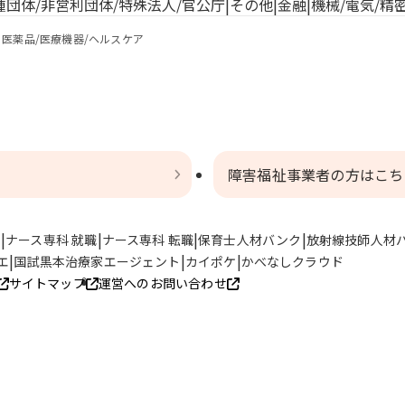
種団体/非営利団体/特殊法人/官公庁
その他
金融
機械/電気/精
医薬品/医療機器/ヘルスケア
障害福祉事業者の方はこち
ト
ナース専科 就職
ナース専科 転職
保育士人材バンク
放射線技師人材
エ
国試黒本治療家エージェント
カイポケ
かべなしクラウド
サイトマップ
運営へのお問い合わせ