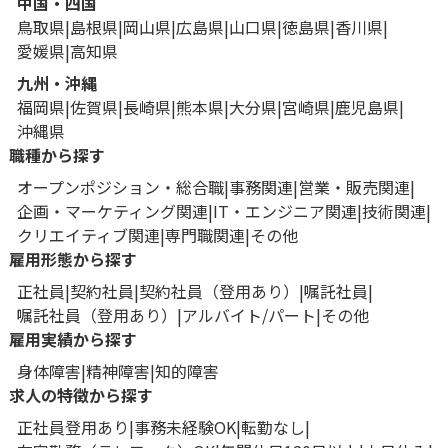
中国・四国
鳥取県
島根県
岡山県
広島県
山口県
徳島県
香川県
愛媛県
高知県
九州・沖縄
福岡県
佐賀県
長崎県
熊本県
大分県
宮崎県
鹿児島県
沖縄県
職種から探す
オープンポジション・総合職
事務関連
営業・販売関連
企画・マーケティング関連
IT・エンジニア関連
技術関連
クリエイティブ関連
専門職関連
その他
雇用形態から探す
正社員
契約社員
契約社員（登用あり）
嘱託社員
嘱託社員（登用あり）
アルバイト/パート
その他
雇用実績から探す
身体障害
精神障害
知的障害
求人の特徴から探す
正社員登用あり
事務未経験OK
転勤なし