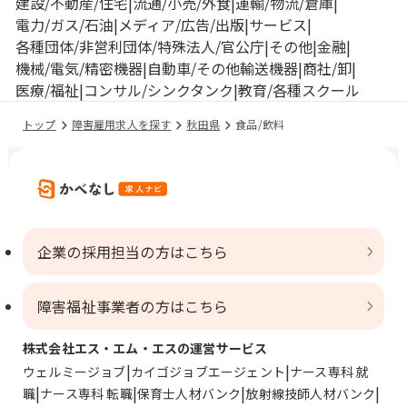
建設/不動産/住宅
流通/小売/外食
運輸/物流/倉庫
電力/ガス/石油
メディア/広告/出版
サービス
各種団体/非営利団体/特殊法人/官公庁
その他
金融
機械/電気/精密機器
自動車/その他輸送機器
商社/卸
医療/福祉
コンサル/シンクタンク
教育/各種スクール
トップ
障害雇用求人を探す
秋田県
食品/飲料
企業の採用担当の方はこちら
障害福祉事業者の方はこちら
株式会社エス・エム・エスの運営サービス
ウェルミージョブ
カイゴジョブエージェント
ナース専科 就
職
ナース専科 転職
保育士人材バンク
放射線技師人材バンク