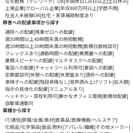
在宅勤務（テレワーク）OK
年間休日120日以上
土日休み
上場企業
グローバル企業
年収400万円以上
学歴不問
社会人未経験OK
社宅・家賃補助制度あり
障害への配慮事項から探す
通院への配慮
残業ゼロへの配慮
週30時間以上40時間未満の時短勤務
週20時間以上30時間未満の時短勤務
勤務日数相談可
フレックスあり
通勤時間への配慮
業務量への配慮
業務スピードへの配慮
マルチタスクへの配慮
電話への配慮
チャットツール利用可
筆談への配慮
定期面談可
休憩への配慮
休憩室あり
透析への配慮
車椅子への配慮
階段昇降なし
音声読み上げソフト
拡大鏡
指示の具体化の配慮
マニュアルあり
ヘッドホン・耳栓利用可
静かなオフィス環境
勤務地配慮
自動車通勤可
業種から探す
IT/通信
鉄鋼/金属/素材
医薬品/医療機器/ヘルスケア
化粧品/化学製品
食品/飲料
アパレル/繊維
その他メーカー