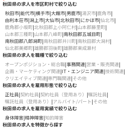
秋田県の求人を市区町村で絞り込む
秋田市
能代市
横手市
大館市
男鹿市
湯沢市
鹿角市
由利本荘市
潟上市
大仙市
北秋田市
にかほ市
仙北市
鹿角郡小坂町
北秋田郡上小阿仁村
山本郡藤里町
山本郡三種町
山本郡八峰町
南秋田郡五城目町
南秋田郡八郎潟町
南秋田郡井川町
南秋田郡大潟村
仙北郡美郷町
雄勝郡羽後町
雄勝郡東成瀬村
秋田県の求人を職種で絞り込む
オープンポジション・総合職
事務関連
営業・販売関連
企画・マーケティング関連
IT・エンジニア関連
技術関連
クリエイティブ関連
専門職関連
その他
秋田県の求人を雇用形態で絞り込む
正社員
契約社員
契約社員（登用あり）
嘱託社員
嘱託社員（登用あり）
アルバイト/パート
その他
秋田県の求人を雇用実績で絞り込む
身体障害
精神障害
知的障害
秋田県の求人を特徴から探す