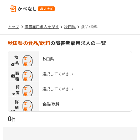
トップ
障害雇用求人を探す
秋田県
食品/飲料
秋田県の食品/飲料
の障害者雇用求人の一覧
地
変
秋田県
域/
更
路
職
変
選択してください
線
種
更
障
変
選択してください
害
更
配
詳
変
慮
食品/飲料
細
更
条
0
件
件