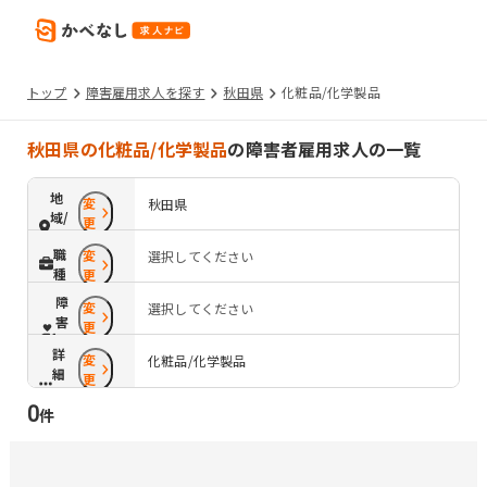
トップ
障害雇用求人を探す
秋田県
化粧品/化学製品
秋田県の化粧品/化学製品
の障害者雇用求人の一覧
地
変
秋田県
域/
更
路
職
変
選択してください
線
種
更
障
変
選択してください
害
更
配
詳
変
慮
化粧品/化学製品
細
更
条
0
件
件