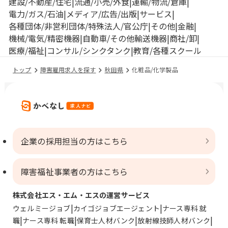
建設/不動産/住宅
流通/小売/外食
運輸/物流/倉庫
電力/ガス/石油
メディア/広告/出版
サービス
各種団体/非営利団体/特殊法人/官公庁
その他
金融
機械/電気/精密機器
自動車/その他輸送機器
商社/卸
医療/福祉
コンサル/シンクタンク
教育/各種スクール
トップ
障害雇用求人を探す
秋田県
化粧品/化学製品
企業の採用担当の方はこちら
障害福祉事業者の方はこちら
株式会社エス・エム・エスの運営サービス
ウェルミージョブ
カイゴジョブエージェント
ナース専科 就
職
ナース専科 転職
保育士人材バンク
放射線技師人材バンク