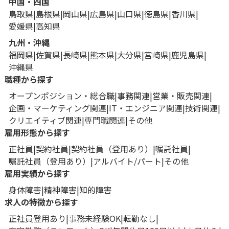
中国・四国
鳥取県
島根県
岡山県
広島県
山口県
徳島県
香川県
愛媛県
高知県
九州・沖縄
福岡県
佐賀県
長崎県
熊本県
大分県
宮崎県
鹿児島県
沖縄県
職種から探す
オープンポジション・総合職
事務関連
営業・販売関連
企画・マーケティング関連
IT・エンジニア関連
技術関連
クリエイティブ関連
専門職関連
その他
雇用形態から探す
正社員
契約社員
契約社員（登用あり）
嘱託社員
嘱託社員（登用あり）
アルバイト/パート
その他
雇用実績から探す
身体障害
精神障害
知的障害
求人の特徴から探す
正社員登用あり
事務未経験OK
転勤なし