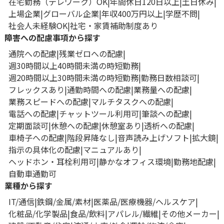
在宅勤務（テレワーク）OK
年間休日120日以上
土日休み
上場企業
グローバル企業
年収400万円以上
学歴不問
社会人未経験OK
社宅・家賃補助制度あり
障害への配慮事項から探す
通院への配慮
残業ゼロへの配慮
週30時間以上40時間未満の時短勤務
週20時間以上30時間未満の時短勤務
勤務日数相談可
フレックスあり
通勤時間への配慮
業務量への配慮
業務スピードへの配慮
マルチタスクへの配慮
電話への配慮
チャットツール利用可
筆談への配慮
定期面談可
休憩への配慮
休憩室あり
透析への配慮
車椅子への配慮
階段昇降なし
音声読み上げソフト
拡大鏡
指示の具体化の配慮
マニュアルあり
ヘッドホン・耳栓利用可
静かなオフィス環境
勤務地配慮
自動車通勤可
業種から探す
IT/通信
鉄鋼/金属/素材
医薬品/医療機器/ヘルスケア
化粧品/化学製品
食品/飲料
アパレル/繊維
その他メーカー