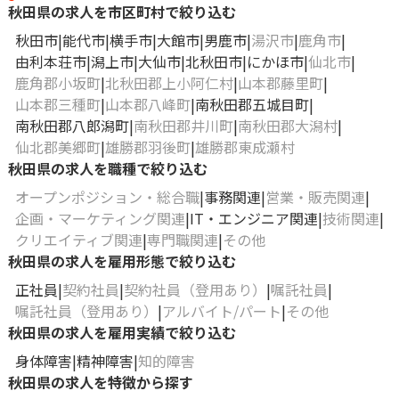
秋田県の求人を市区町村で絞り込む
秋田市
能代市
横手市
大館市
男鹿市
湯沢市
鹿角市
由利本荘市
潟上市
大仙市
北秋田市
にかほ市
仙北市
鹿角郡小坂町
北秋田郡上小阿仁村
山本郡藤里町
山本郡三種町
山本郡八峰町
南秋田郡五城目町
南秋田郡八郎潟町
南秋田郡井川町
南秋田郡大潟村
仙北郡美郷町
雄勝郡羽後町
雄勝郡東成瀬村
秋田県の求人を職種で絞り込む
オープンポジション・総合職
事務関連
営業・販売関連
企画・マーケティング関連
IT・エンジニア関連
技術関連
クリエイティブ関連
専門職関連
その他
秋田県の求人を雇用形態で絞り込む
正社員
契約社員
契約社員（登用あり）
嘱託社員
嘱託社員（登用あり）
アルバイト/パート
その他
秋田県の求人を雇用実績で絞り込む
身体障害
精神障害
知的障害
秋田県の求人を特徴から探す