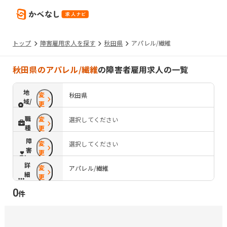
トップ
障害雇用求人を探す
秋田県
アパレル/繊維
秋田県のアパレル/繊維
の障害者雇用求人の一覧
地
変
秋田県
域/
更
路
職
変
選択してください
線
種
更
障
変
選択してください
害
更
配
詳
変
慮
アパレル/繊維
細
更
条
0
件
件