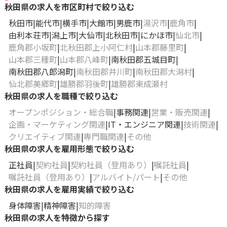
秋田県の求人を市区町村で絞り込む
秋田市
能代市
横手市
大館市
男鹿市
湯沢市
鹿角市
由利本荘市
潟上市
大仙市
北秋田市
にかほ市
仙北市
鹿角郡小坂町
北秋田郡上小阿仁村
山本郡藤里町
山本郡三種町
山本郡八峰町
南秋田郡五城目町
南秋田郡八郎潟町
南秋田郡井川町
南秋田郡大潟村
仙北郡美郷町
雄勝郡羽後町
雄勝郡東成瀬村
秋田県の求人を職種で絞り込む
オープンポジション・総合職
事務関連
営業・販売関連
企画・マーケティング関連
IT・エンジニア関連
技術関連
クリエイティブ関連
専門職関連
その他
秋田県の求人を雇用形態で絞り込む
正社員
契約社員
契約社員（登用あり）
嘱託社員
嘱託社員（登用あり）
アルバイト/パート
その他
秋田県の求人を雇用実績で絞り込む
身体障害
精神障害
知的障害
秋田県の求人を特徴から探す