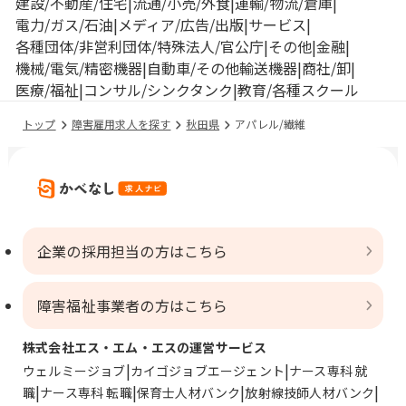
建設/不動産/住宅
流通/小売/外食
運輸/物流/倉庫
電力/ガス/石油
メディア/広告/出版
サービス
各種団体/非営利団体/特殊法人/官公庁
その他
金融
機械/電気/精密機器
自動車/その他輸送機器
商社/卸
医療/福祉
コンサル/シンクタンク
教育/各種スクール
トップ
障害雇用求人を探す
秋田県
アパレル/繊維
企業の採用担当の方はこちら
障害福祉事業者の方はこちら
株式会社エス・エム・エスの運営サービス
ウェルミージョブ
カイゴジョブエージェント
ナース専科 就
職
ナース専科 転職
保育士人材バンク
放射線技師人材バンク