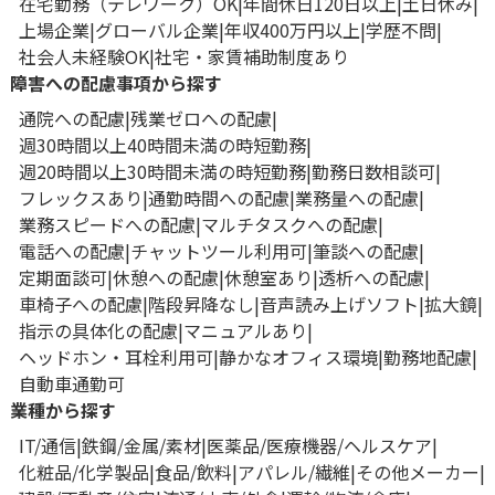
在宅勤務（テレワーク）OK
年間休日120日以上
土日休み
上場企業
グローバル企業
年収400万円以上
学歴不問
社会人未経験OK
社宅・家賃補助制度あり
障害への配慮事項から探す
通院への配慮
残業ゼロへの配慮
週30時間以上40時間未満の時短勤務
週20時間以上30時間未満の時短勤務
勤務日数相談可
フレックスあり
通勤時間への配慮
業務量への配慮
業務スピードへの配慮
マルチタスクへの配慮
電話への配慮
チャットツール利用可
筆談への配慮
定期面談可
休憩への配慮
休憩室あり
透析への配慮
車椅子への配慮
階段昇降なし
音声読み上げソフト
拡大鏡
指示の具体化の配慮
マニュアルあり
ヘッドホン・耳栓利用可
静かなオフィス環境
勤務地配慮
自動車通勤可
業種から探す
IT/通信
鉄鋼/金属/素材
医薬品/医療機器/ヘルスケア
化粧品/化学製品
食品/飲料
アパレル/繊維
その他メーカー