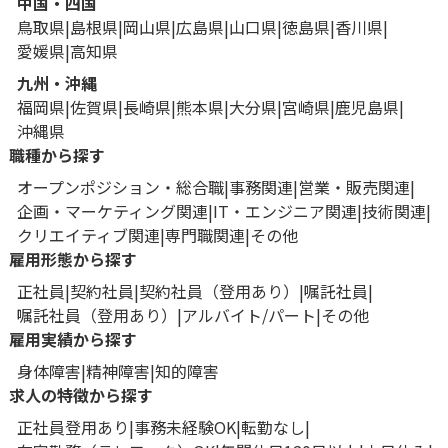
中国・四国
鳥取県
島根県
岡山県
広島県
山口県
徳島県
香川県
愛媛県
高知県
九州・沖縄
福岡県
佐賀県
長崎県
熊本県
大分県
宮崎県
鹿児島県
沖縄県
職種から探す
オープンポジション・総合職
事務関連
営業・販売関連
企画・マーケティング関連
IT・エンジニア関連
技術関連
クリエイティブ関連
専門職関連
その他
雇用形態から探す
正社員
契約社員
契約社員（登用あり）
嘱託社員
嘱託社員（登用あり）
アルバイト/パート
その他
雇用実績から探す
身体障害
精神障害
知的障害
求人の特徴から探す
正社員登用あり
事務未経験OK
転勤なし