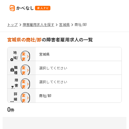
トップ
障害雇用求人を探す
宮城県
商社/卸
宮城県の商社/卸
の障害者雇用求人の一覧
地
変
宮城県
域/
更
路
職
変
選択してください
線
種
更
障
変
選択してください
害
更
配
詳
変
慮
商社/卸
細
更
条
0
件
件