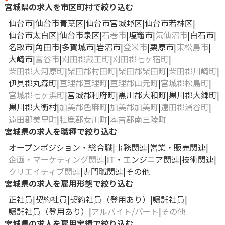
宮城県の求人を市区町村で絞り込む
仙台市
仙台市青葉区
仙台市宮城野区
仙台市若林区
仙台市太白区
仙台市泉区
石巻市
塩竈市
気仙沼市
白石市
名取市
角田市
多賀城市
岩沼市
登米市
栗原市
東松島市
大崎市
富谷市
刈田郡蔵王町
刈田郡七ヶ宿町
柴田郡大河原町
柴田郡村田町
柴田郡柴田町
柴田郡川崎町
伊具郡丸森町
亘理郡亘理町
亘理郡山元町
宮城郡松島町
宮城郡七ヶ浜町
宮城郡利府町
黒川郡大和町
黒川郡大郷町
黒川郡大衡村
加美郡色麻町
加美郡加美町
遠田郡涌谷町
遠田郡美里町
牡鹿郡女川町
本吉郡南三陸町
宮城県の求人を職種で絞り込む
オープンポジション・総合職
事務関連
営業・販売関連
企画・マーケティング関連
IT・エンジニア関連
技術関連
クリエイティブ関連
専門職関連
その他
宮城県の求人を雇用形態で絞り込む
正社員
契約社員
契約社員（登用あり）
嘱託社員
嘱託社員（登用あり）
アルバイト/パート
その他
宮城県の求人を雇用実績で絞り込む