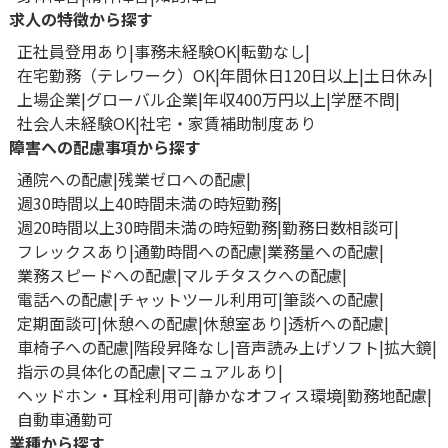
求人の特徴から探す
正社員登用あり
事務未経験OK
転勤なし
在宅勤務（テレワーク）OK
年間休日120日以上
土日休み
上場企業
グローバル企業
年収400万円以上
学歴不問
社会人未経験OK
社宅・家賃補助制度あり
障害への配慮事項から探す
通院への配慮
残業ゼロへの配慮
週30時間以上40時間未満の時短勤務
週20時間以上30時間未満の時短勤務
勤務日数相談可
フレックスあり
通勤時間への配慮
業務量への配慮
業務スピードへの配慮
マルチタスクへの配慮
電話への配慮
チャットツール利用可
筆談への配慮
定期面談可
休憩への配慮
休憩室あり
透析への配慮
車椅子への配慮
階段昇降なし
音声読み上げソフト
拡大鏡
指示の具体化の配慮
マニュアルあり
ヘッドホン・耳栓利用可
静かなオフィス環境
勤務地配慮
自動車通勤可
業種から探す