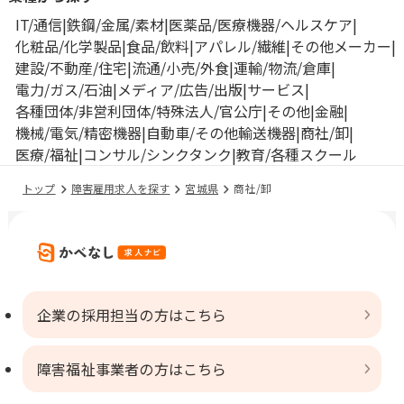
IT/通信
鉄鋼/金属/素材
医薬品/医療機器/ヘルスケア
化粧品/化学製品
食品/飲料
アパレル/繊維
その他メーカー
建設/不動産/住宅
流通/小売/外食
運輸/物流/倉庫
電力/ガス/石油
メディア/広告/出版
サービス
各種団体/非営利団体/特殊法人/官公庁
その他
金融
機械/電気/精密機器
自動車/その他輸送機器
商社/卸
医療/福祉
コンサル/シンクタンク
教育/各種スクール
トップ
障害雇用求人を探す
宮城県
商社/卸
企業の採用担当の方はこちら
障害福祉事業者の方はこちら