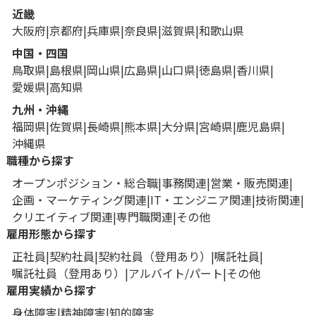
近畿
大阪府
京都府
兵庫県
奈良県
滋賀県
和歌山県
中国・四国
鳥取県
島根県
岡山県
広島県
山口県
徳島県
香川県
愛媛県
高知県
九州・沖縄
福岡県
佐賀県
長崎県
熊本県
大分県
宮崎県
鹿児島県
沖縄県
職種から探す
オープンポジション・総合職
事務関連
営業・販売関連
企画・マーケティング関連
IT・エンジニア関連
技術関連
クリエイティブ関連
専門職関連
その他
雇用形態から探す
正社員
契約社員
契約社員（登用あり）
嘱託社員
嘱託社員（登用あり）
アルバイト/パート
その他
雇用実績から探す
身体障害
精神障害
知的障害