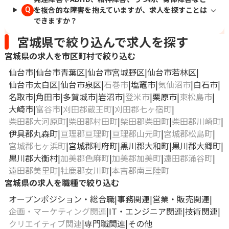
を複合的な障害を抱えていますが、求人を探すことは
Q
できますか？
宮城県で絞り込んで求人を探す
宮城県の求人を市区町村で絞り込む
仙台市
仙台市青葉区
仙台市宮城野区
仙台市若林区
仙台市太白区
仙台市泉区
石巻市
塩竈市
気仙沼市
白石市
名取市
角田市
多賀城市
岩沼市
登米市
栗原市
東松島市
大崎市
富谷市
刈田郡蔵王町
刈田郡七ヶ宿町
柴田郡大河原町
柴田郡村田町
柴田郡柴田町
柴田郡川崎町
伊具郡丸森町
亘理郡亘理町
亘理郡山元町
宮城郡松島町
宮城郡七ヶ浜町
宮城郡利府町
黒川郡大和町
黒川郡大郷町
黒川郡大衡村
加美郡色麻町
加美郡加美町
遠田郡涌谷町
遠田郡美里町
牡鹿郡女川町
本吉郡南三陸町
宮城県の求人を職種で絞り込む
オープンポジション・総合職
事務関連
営業・販売関連
企画・マーケティング関連
IT・エンジニア関連
技術関連
クリエイティブ関連
専門職関連
その他