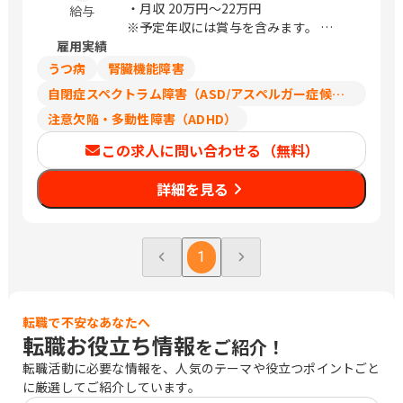
・月収
20万円〜22万円
給与
※予定年収には賞与を含みます。
雇用実績
※経験・スキルに応じて相談可能です。
※上記は契約社員としての給与です。経
うつ病
腎臓機能障害
験等により正社員スタートでの採用可能
自閉症スペクトラム障害（ASD/アスペルガー症候群/広汎性発達障害）
性もございます。
注意欠陥・多動性障害（ADHD）
この求人に問い合わせる（無料）
詳細を見る
1
転職で不安なあなたへ
転職お役立ち情報
をご紹介！
転職活動に必要な情報を、人気のテーマや役立つポイントごと
に厳選してご紹介しています。