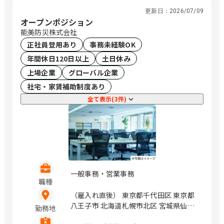
更新日：
2026/07/09
オープンポジション
能美防災株式会社
正社員登用あり
事務未経験OK
年間休日120日以上
土日休み
上場企業
グローバル企業
社宅・家賃補助制度あり
全て表示(3件)
一般事務・営業事務
職種
（雇入れ直後） 東京都千代田区 東京都
八王子市 北海道札幌市北区 宮城県仙台
勤務地
市青葉区 静岡県静岡市葵区 愛知県名古