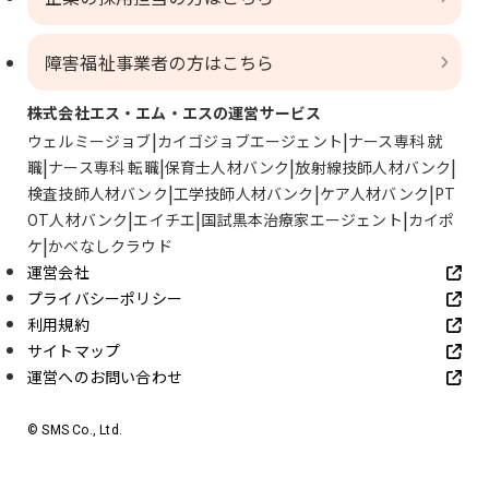
障害福祉事業者の方はこちら
株式会社エス・エム・エスの運営サービス
ウェルミージョブ
カイゴジョブエージェント
ナース専科 就
職
ナース専科 転職
保育士人材バンク
放射線技師人材バンク
検査技師人材バンク
工学技師人材バンク
ケア人材バンク
PT
OT人材バンク
エイチエ
国試黒本治療家エージェント
カイポ
ケ
かべなしクラウド
運営会社
プライバシーポリシー
利用規約
サイトマップ
運営へのお問い合わせ
© SMS Co., Ltd.