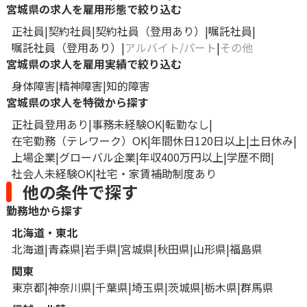
宮城県の求人を雇用形態で絞り込む
正社員
契約社員
契約社員（登用あり）
嘱託社員
嘱託社員（登用あり）
アルバイト/パート
その他
宮城県の求人を雇用実績で絞り込む
身体障害
精神障害
知的障害
宮城県の求人を特徴から探す
正社員登用あり
事務未経験OK
転勤なし
在宅勤務（テレワーク）OK
年間休日120日以上
土日休み
上場企業
グローバル企業
年収400万円以上
学歴不問
社会人未経験OK
社宅・家賃補助制度あり
他の条件で探す
勤務地から探す
北海道・東北
北海道
青森県
岩手県
宮城県
秋田県
山形県
福島県
関東
東京都
神奈川県
千葉県
埼玉県
茨城県
栃木県
群馬県