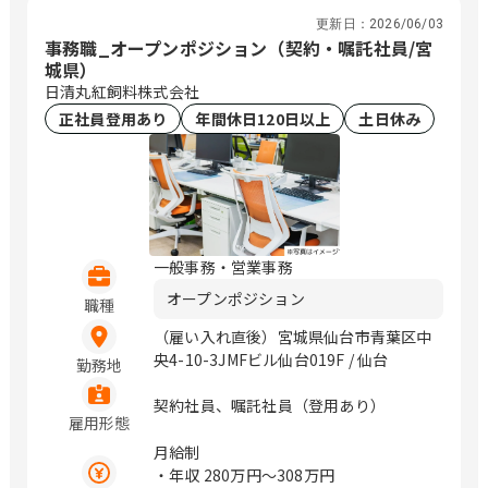
更新日：
2026/06/03
事務職_オープンポジション（契約・嘱託社員/宮
城県）
日清丸紅飼料株式会社
正社員登用あり
年間休日120日以上
土日休み
一般事務・営業事務
オープンポジション
職種
（雇い入れ直後）宮城県仙台市青葉区中
央4-10-3JMFビル仙台019F / 仙台
勤務地
契約社員、嘱託社員（登用あり）
雇用形態
月給制
・年収
280万円〜308万円