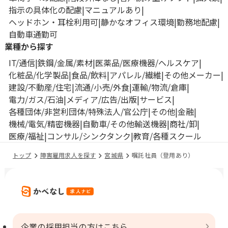
指示の具体化の配慮
マニュアルあり
ヘッドホン・耳栓利用可
静かなオフィス環境
勤務地配慮
自動車通勤可
業種から探す
IT/通信
鉄鋼/金属/素材
医薬品/医療機器/ヘルスケア
化粧品/化学製品
食品/飲料
アパレル/繊維
その他メーカー
建設/不動産/住宅
流通/小売/外食
運輸/物流/倉庫
電力/ガス/石油
メディア/広告/出版
サービス
各種団体/非営利団体/特殊法人/官公庁
その他
金融
機械/電気/精密機器
自動車/その他輸送機器
商社/卸
医療/福祉
コンサル/シンクタンク
教育/各種スクール
トップ
障害雇用求人を探す
宮城県
嘱託社員（登用あり）
企業の採用担当の方はこちら