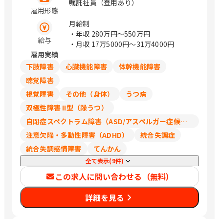
屋市中村区 石川県金沢市 茨城県水戸市
嘱託社員（登用あり）
雇用形態
埼玉県さいたま市北区 千葉県千葉市中
央区 神奈川県横浜市西区 大阪府吹田市
月給制
広島県広島市東区 福岡県福岡市中央区
・年収
280万円〜550万円
給与
（変更の範囲）会社の指定する場所
・月収
17万5000円〜31万4000円
雇用実績
下肢障害
心臓機能障害
体幹機能障害
聴覚障害
視覚障害
その他（身体）
うつ病
双極性障害 II型（躁うつ）
自閉症スペクトラム障害（ASD/アスペルガー症候群/広汎性発達障害）
注意欠陥・多動性障害（ADHD）
統合失調症
統合失調感情障害
てんかん
全て表示(9件)
この求人に問い合わせる（無料）
詳細を見る