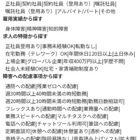
正社員
契約社員
契約社員（登用あり）
嘱託社員
嘱託社員（登用あり）
アルバイト/パート
その他
雇用実績から探す
身体障害
精神障害
知的障害
求人の特徴から探す
正社員登用あり
事務未経験OK
転勤なし
在宅勤務（テレワーク）OK
年間休日120日以上
土日休み
上場企業
グローバル企業
年収400万円以上
学歴不問
社会人未経験OK
社宅・家賃補助制度あり
障害への配慮事項から探す
通院への配慮
残業ゼロへの配慮
週30時間以上40時間未満の時短勤務
週20時間以上30時間未満の時短勤務
勤務日数相談可
フレックスあり
通勤時間への配慮
業務量への配慮
業務スピードへの配慮
マルチタスクへの配慮
電話への配慮
チャットツール利用可
筆談への配慮
定期面談可
休憩への配慮
休憩室あり
透析への配慮
車椅子への配慮
階段昇降なし
音声読み上げソフト
拡大鏡