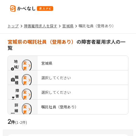
トップ
障害雇用求人を探す
宮城県
嘱託社員（登用あり）
宮城県の嘱託社員（登用あり）
の障害者雇用求人の一
覧
地
変
宮城県
域/
更
路
職
変
選択してください
線
種
更
障
変
選択してください
害
更
配
詳
変
慮
嘱託社員（登用あり）
細
更
条
2
件
件
(
1
-
2
件)