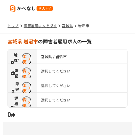
トップ
障害雇用求人を探す
宮城県
岩沼市
宮城県 岩沼市
の障害者雇用求人の一覧
地
変
宮城県 / 岩沼市
域/
更
路
職
変
選択してください
線
種
更
障
変
選択してください
害
更
配
詳
変
慮
選択してください
細
更
条
0
件
件