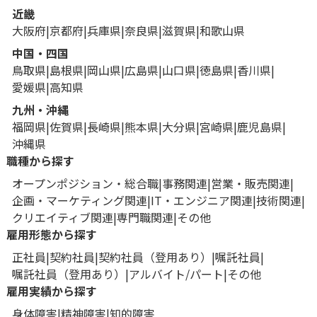
近畿
大阪府
京都府
兵庫県
奈良県
滋賀県
和歌山県
中国・四国
鳥取県
島根県
岡山県
広島県
山口県
徳島県
香川県
愛媛県
高知県
九州・沖縄
福岡県
佐賀県
長崎県
熊本県
大分県
宮崎県
鹿児島県
沖縄県
職種から探す
オープンポジション・総合職
事務関連
営業・販売関連
企画・マーケティング関連
IT・エンジニア関連
技術関連
クリエイティブ関連
専門職関連
その他
雇用形態から探す
正社員
契約社員
契約社員（登用あり）
嘱託社員
嘱託社員（登用あり）
アルバイト/パート
その他
雇用実績から探す
身体障害
精神障害
知的障害