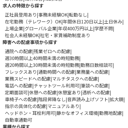
求人の特徴から探す
正社員登用あり
事務未経験OK
転勤なし
在宅勤務（テレワーク）OK
年間休日120日以上
土日休み
上場企業
グローバル企業
年収400万円以上
学歴不問
社会人未経験OK
社宅・家賃補助制度あり
障害への配慮事項から探す
通院への配慮
残業ゼロへの配慮
週30時間以上40時間未満の時短勤務
週20時間以上30時間未満の時短勤務
勤務日数相談可
フレックスあり
通勤時間への配慮
業務量への配慮
業務スピードへの配慮
マルチタスクへの配慮
電話への配慮
チャットツール利用可
筆談への配慮
定期面談可
休憩への配慮
休憩室あり
透析への配慮
車椅子への配慮
階段昇降なし
音声読み上げソフト
拡大鏡
指示の具体化の配慮
マニュアルあり
ヘッドホン・耳栓利用可
静かなオフィス環境
勤務地配慮
自動車通勤可
業種から探す