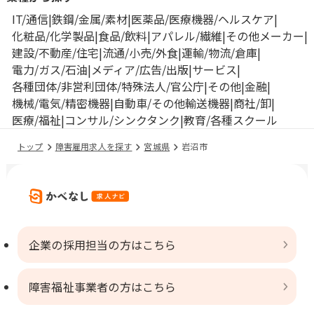
IT/通信
鉄鋼/金属/素材
医薬品/医療機器/ヘルスケア
化粧品/化学製品
食品/飲料
アパレル/繊維
その他メーカー
建設/不動産/住宅
流通/小売/外食
運輸/物流/倉庫
電力/ガス/石油
メディア/広告/出版
サービス
各種団体/非営利団体/特殊法人/官公庁
その他
金融
機械/電気/精密機器
自動車/その他輸送機器
商社/卸
医療/福祉
コンサル/シンクタンク
教育/各種スクール
トップ
障害雇用求人を探す
宮城県
岩沼市
企業の採用担当の方はこちら
障害福祉事業者の方はこちら