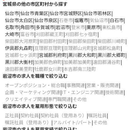
宮城県の他の市区町村から探す
仙台市
仙台市青葉区
仙台市宮城野区
仙台市若林区
仙台市太白区
仙台市泉区
石巻市
塩竈市
気仙沼市
白石市
名取市
角田市
多賀城市
岩沼市
登米市
栗原市
東松島市
大崎市
富谷市
刈田郡蔵王町
刈田郡七ヶ宿町
柴田郡大河原町
柴田郡村田町
柴田郡柴田町
柴田郡川崎町
伊具郡丸森町
亘理郡亘理町
亘理郡山元町
宮城郡松島町
宮城郡七ヶ浜町
宮城郡利府町
黒川郡大和町
黒川郡大郷町
黒川郡大衡村
加美郡色麻町
加美郡加美町
遠田郡涌谷町
遠田郡美里町
牡鹿郡女川町
本吉郡南三陸町
岩沼市の求人を職種で絞り込む
オープンポジション・総合職
事務関連
営業・販売関連
企画・マーケティング関連
IT・エンジニア関連
技術関連
クリエイティブ関連
専門職関連
その他
岩沼市の求人を雇用形態で絞り込む
正社員
契約社員
契約社員（登用あり）
嘱託社員
嘱託社員（登用あり）
アルバイト/パート
その他
岩沼市の求人を雇用実績で絞り込む