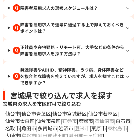
障害者雇用求人の選考スケジュールは？
Q
障害者雇用求人で選考に通過する上で抑えておくべき
Q
ポイントは？
正社員や在宅勤務・リモート可、大手などの条件から
Q
障害者雇用求人を探す方法は？
発達障害やADHD、精神障害、うつ病、身体障害など
を複合的な障害を抱えていますが、求人を探すことは
Q
できますか？
宮城県で絞り込んで求人を探す
宮城県の求人を市区町村で絞り込む
仙台市
仙台市青葉区
仙台市宮城野区
仙台市若林区
仙台市太白区
仙台市泉区
石巻市
塩竈市
気仙沼市
白石市
名取市
角田市
多賀城市
岩沼市
登米市
栗原市
東松島市
大崎市
富谷市
刈田郡蔵王町
刈田郡七ヶ宿町