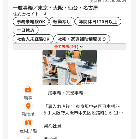
更新日：
2026/05/29
一般事務／東京・大阪・仙台・名古屋
株式会社イトーキ
事務未経験OK
転勤なし
年間休日120日以上
土日休み
社会人未経験OK
社宅・家賃補助制度あり
全て表示(2件)
一般事務・営業事務
職種
『雇入れ直後』 東京都中央区日本橋2-
5-1 大阪府大阪市中央区淡路町1-6-11
勤務地
宮城県仙台市青葉区中央3-4-12 愛知県
名古屋市中区栄4-15-32 / 日本橋、北
契約社員
雇用形態
浜、栄、矢場町