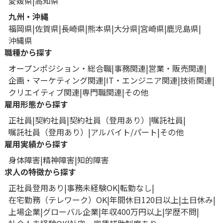
愛媛県
高知県
九州・沖縄
福岡県
佐賀県
長崎県
熊本県
大分県
宮崎県
鹿児島県
沖縄県
職種から探す
オープンポジション・総合職
事務関連
営業・販売関連
企画・マーケティング関連
IT・エンジニア関連
技術関連
クリエイティブ関連
専門職関連
その他
雇用形態から探す
正社員
契約社員
契約社員（登用あり）
嘱託社員
嘱託社員（登用あり）
アルバイト/パート
その他
雇用実績から探す
身体障害
精神障害
知的障害
求人の特徴から探す
正社員登用あり
事務未経験OK
転勤なし
在宅勤務（テレワーク）OK
年間休日120日以上
土日休み
上場企業
グローバル企業
年収400万円以上
学歴不問