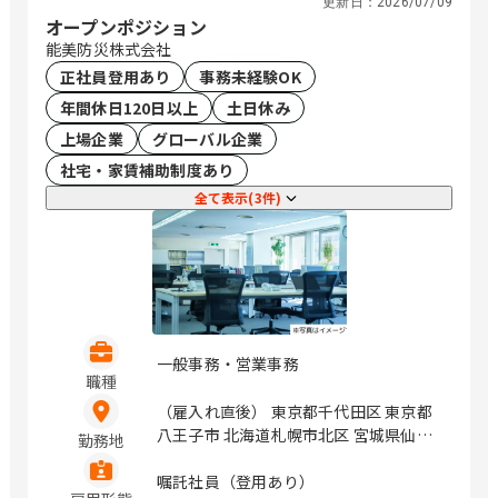
更新日：
2026/07/09
オープンポジション
能美防災株式会社
正社員登用あり
事務未経験OK
年間休日120日以上
土日休み
上場企業
グローバル企業
社宅・家賃補助制度あり
全て表示(3件)
一般事務・営業事務
職種
（雇入れ直後） 東京都千代田区 東京都
八王子市 北海道札幌市北区 宮城県仙台
勤務地
市青葉区 静岡県静岡市葵区 愛知県名古
屋市中村区 石川県金沢市 茨城県水戸市
嘱託社員（登用あり）