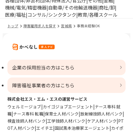
各種団体/非営利団体/特殊法人/官公庁
その他
金融
機械/電気/精密機器
自動車/その他輸送機器
商社/卸
医療/福祉
コンサル/シンクタンク
教育/各種スクール
トップ
障害雇用求人を探す
宮城県
事務未経験OK
企業の採用担当の方はこちら
障害福祉事業者の方はこちら
株式会社エス・エム・エスの運営サービス
ウェルミージョブ
カイゴジョブエージェント
ナース専科 就
職
ナース専科 転職
保育士人材バンク
放射線技師人材バンク
検査技師人材バンク
工学技師人材バンク
ケア人材バンク
PT
OT人材バンク
エイチエ
国試黒本治療家エージェント
カイポ