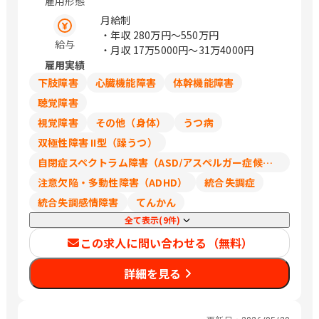
雇用形態
埼玉県さいたま市北区 千葉県千葉市中
央区 神奈川県横浜市西区 大阪府吹田市
月給制
広島県広島市東区 福岡県福岡市中央区
・年収
280万円〜550万円
給与
（変更の範囲）会社の指定する場所
・月収
17万5000円〜31万4000円
雇用実績
下肢障害
心臓機能障害
体幹機能障害
聴覚障害
視覚障害
その他（身体）
うつ病
双極性障害 II型（躁うつ）
自閉症スペクトラム障害（ASD/アスペルガー症候群/広汎性発達障害）
注意欠陥・多動性障害（ADHD）
統合失調症
統合失調感情障害
てんかん
全て表示(9件)
この求人に問い合わせる（無料）
詳細を見る