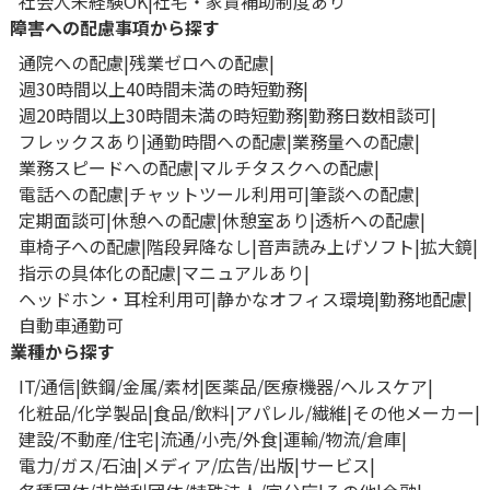
社会人未経験OK
社宅・家賃補助制度あり
障害への配慮事項から探す
通院への配慮
残業ゼロへの配慮
週30時間以上40時間未満の時短勤務
週20時間以上30時間未満の時短勤務
勤務日数相談可
フレックスあり
通勤時間への配慮
業務量への配慮
業務スピードへの配慮
マルチタスクへの配慮
電話への配慮
チャットツール利用可
筆談への配慮
定期面談可
休憩への配慮
休憩室あり
透析への配慮
車椅子への配慮
階段昇降なし
音声読み上げソフト
拡大鏡
指示の具体化の配慮
マニュアルあり
ヘッドホン・耳栓利用可
静かなオフィス環境
勤務地配慮
自動車通勤可
業種から探す
IT/通信
鉄鋼/金属/素材
医薬品/医療機器/ヘルスケア
化粧品/化学製品
食品/飲料
アパレル/繊維
その他メーカー
建設/不動産/住宅
流通/小売/外食
運輸/物流/倉庫
電力/ガス/石油
メディア/広告/出版
サービス