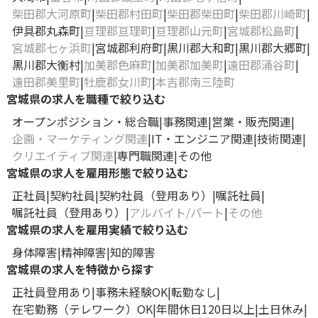
柴田郡大河原町
柴田郡村田町
柴田郡柴田町
柴田郡川崎町
伊具郡丸森町
亘理郡亘理町
亘理郡山元町
宮城郡松島町
宮城郡七ヶ浜町
宮城郡利府町
黒川郡大和町
黒川郡大郷町
黒川郡大衡村
加美郡色麻町
加美郡加美町
遠田郡涌谷町
遠田郡美里町
牡鹿郡女川町
本吉郡南三陸町
宮城県の求人を職種で絞り込む
オープンポジション・総合職
事務関連
営業・販売関連
企画・マーケティング関連
IT・エンジニア関連
技術関連
クリエイティブ関連
専門職関連
その他
宮城県の求人を雇用形態で絞り込む
正社員
契約社員
契約社員（登用あり）
嘱託社員
嘱託社員（登用あり）
アルバイト/パート
その他
宮城県の求人を雇用実績で絞り込む
身体障害
精神障害
知的障害
宮城県の求人を特徴から探す
正社員登用あり
事務未経験OK
転勤なし
在宅勤務（テレワーク）OK
年間休日120日以上
土日休み