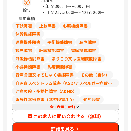
月給制
・年収
300万円〜600万円
給与
・月収
21万5000円〜42万9000円
雇用実績
下肢障害
上肢障害
心臓機能障害
体幹機能障害
運動機能障害
平衡機能障害
聴覚障害
視覚障害
肝臓機能障害
腎臓機能障害
呼吸器機能障害
ぼうこう又は直腸機能障害
小腸機能障害
免疫機能障害
音声言語又はそしゃく機能障害
その他（身体）
自閉症スペクトラム障害（ASD/アスペルガー症候群/広汎性発達障害）
注意欠陥・多動性障害（ADHD）
限局性学習障害（学習障害/LD）
知的障害
全て表示(16件)
この求人に問い合わせる（無料）
詳細を見る