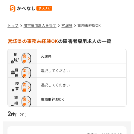
トップ
障害雇用求人を探す
宮城県
事務未経験OK
宮城県の事務未経験OK
の障害者雇用求人の一覧
地
変
宮城県
域/
更
路
職
変
選択してください
線
種
更
障
変
選択してください
害
更
配
詳
変
慮
事務未経験OK
細
更
条
2
件
件
(
1
-
2
件)