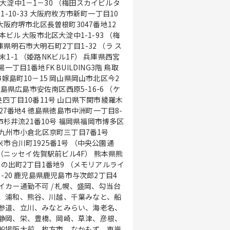
大淀中1－1－30 （梅田スカイビルタ
-10-33 大阪府枚方市新町一丁目10
大阪府堺市北区長曽根町3047番地12
ビル 大阪市北区大淀中1-1-93 （梅
県明石市大明石町2丁目1-32 （ラ ス
-1 （姫路NKビル1F） 兵庫県西宮
丁目1番地FK BUILDING3階 鳥取
嫁島町10－15 岡山県岡山市北区今2
広島県広島市安佐南区西原5-16-6 （ケ
央四丁目10番11号 山口県下関市綾羅木
227番地4 徳島県徳島市中洲町一丁目8-
知市杉井流21番10号 福岡県福岡市博多区
北九州市小倉北区京町三丁目7番1号
市合川町1925番1号 （中央公園通
 （ニッセイ佐賀駅前ビル4F） 熊本県熊
日の出町2丁目1番地9 （メモリアルライ
-20 鹿児島県鹿児島市与次郎2丁目4
、浦和、熊谷、川越、千葉みなと、船
参道、立川、みなとみらい、海老名、
静岡、栄、豊橋、岡崎、草津、彦根、
船場阪大前、枚方市、なかもず、東岸