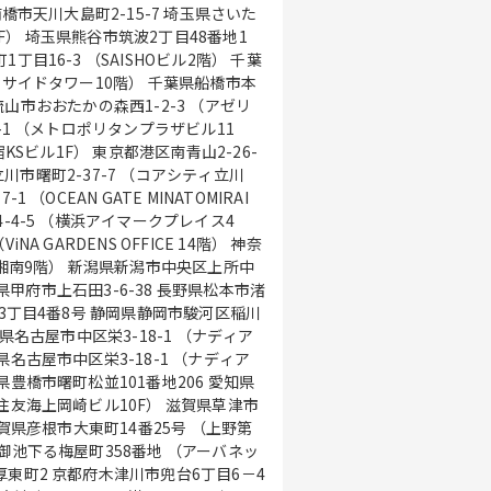
橋市天川大島町2-15-7 埼玉県さいた
 2F） 埼玉県熊谷市筑波2丁目48番地1
目16-3 （SAISHOビル2階） 千葉
トサイドタワー10階） 千葉県船橋市本
葉県流山市おおたかの森西1-2-3 （アゼリ
-1 （メトロポリタンプラザビル11
KSビル1F） 東京都港区南青山2-26-
都立川市曙町2-37-7 （コアシティ立川
（OCEAN GATE MINATOMIRAI
-4-5 （横浜アイマークプレイス4
 GARDENS OFFICE 14階） 神奈
ス湘南9階） 新潟県新潟市中央区上所中
梨県甲府市上石田3-6-38 長野県松本市渚
橋3丁目4番8号 静岡県静岡市駿河区稲川
県名古屋市中区栄3-18-1 （ナディア
名古屋市中区栄3-18-1 （ナディア
豊橋市曙町松並101番地206 愛知県
住友海上岡崎ビル10F） 滋賀県草津市
滋賀県彦根市大東町14番25号 （上野第
御池下る梅屋町358番地 （アーバネッ
東町2 京都府木津川市兜台6丁目6－4