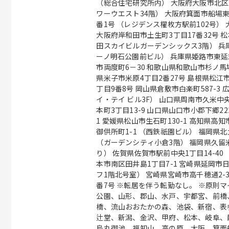
（総合住宅研究所内） 大阪府大阪市北区
ワーウエスト34階） 大阪府箕面市船場東1
番1号 （レジデンス櫂枚方駅前102号） 
大阪府岸和田市土生町3丁目17番32号 松本
田スカイビルガーデンシックス3階） 兵庫
ーノ明石公園前ビル） 兵庫県姫路市東延末1
市両度町6－30 和歌山県和歌山市杉ノ馬場一
県米子市米原4丁目2番27号 島根県松江市
丁目9番8号 岡山県倉敷市白楽町587-3 
イ・テイ ビル3F） 山口県周南市久米中
本町3丁目13-9 山口県山口市小郡下郷2
1 愛媛県松山市生石町130-1 高知県高
御供所町1-1 （西鉄祇園ビル） 福岡県
（ガーデンシティ小倉3階） 福岡県久留米
り） 佐賀県佐賀市駅前中央1丁目14-40
本市南区田井島1丁目7-1 宮崎県延岡市
フ1階北号室） 宮崎県宮崎市高千穂通2-3
番7号 ※転居を伴う転勤なし。 ※原則マイカー通勤不可 / 札幌、盛岡、勾当台
公園、山形、郡山、水戸、宇都宮、前橋
橋、流山おおたかの森、池袋、新宿、表
辻堂、新潟、金沢、甲府、松本、岐阜、
烏丸御池、福知山、高の原、大阪、箕面