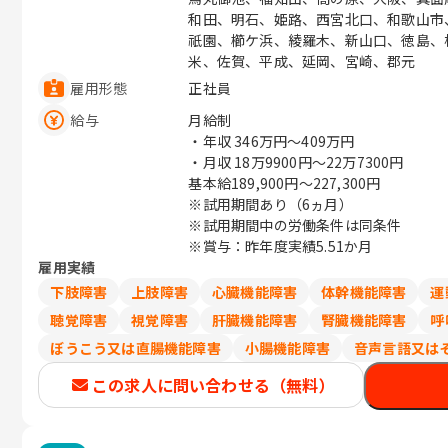
和田、明石、姫路、西宮北口、和歌山市
祇園、櫛ケ浜、綾羅木、新山口、徳島、
米、佐賀、平成、延岡、宮崎、郡元
雇用形態
正社員
給与
月給制
・年収
346万円〜409万円
・月収
18万9900円〜22万7300円
基本給189,900円～227,300円
※試用期間あり（6ヵ月）
※試用期間中の労働条件は同条件
※賞与：昨年度実績5.51か月
雇用実績
下肢障害
上肢障害
心臓機能障害
体幹機能障害
運
聴覚障害
視覚障害
肝臓機能障害
腎臓機能障害
呼
ぼうこう又は直腸機能障害
小腸機能障害
音声言語又は
この求人に問い合わせる（無料）