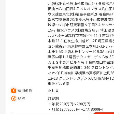
北(株)2F 山形県山形市白山1-3-9 積水ハウス建設東北(株)山形事務所内 福島県
郡山市八山田西4-7 ベレオプラス八山田1F 福島県福島市西中央4-91-2 積
ウス建設東北(株)福島事務所2F 福島県いわき市平上荒川字長尾32-1 栃木県宇
都宮市簗瀬町2376 栃木県小山市東城南2-37-8 茨城県水戸市元吉田町963-3 茨
城県つくば市研究学園５丁目2-4 サンライズビル3F 群馬県前
15-7 積水ハウス(株)群馬支店3F 埼玉県さいたま市中央区新都心4-3 ウェルクビ
ル 5F 埼玉県越谷市南越谷4-11-1 南越谷株竹ビル4F401号室 埼玉県川越市脇田
本町23-1 住友生命川越ビル2F 埼玉県熊谷市本石1-282 シャーメゾンステーシ
ョン熊谷2F 東京都中野区本町1-32-2 ハーモニータワー１９階 東京都多摩市唐
木田1-53-9 唐木田センタービル3A 山梨県甲府市上石田3-6-38 千葉県千葉市美
浜区中瀬1-3 幕張テクノガーデン B棟 5F 千葉県木更津市東中央２－４－１
ＡＩＧ木更津ビル４階 千葉県成田市囲護台1-4-4 フィールドホーム第3ビル2階
千葉県船橋市葛飾町2-340 フロントンビル4Ｆ 千葉県柏市向原町1-2
ィオ柏1F 神奈川県横浜市戸塚区川上町85-3 SSビル2F 神奈川県海老名市扇町
12-18 グランドレジデンスUCHIYAMA 
重洲ビル６階
雇用形態
正社員
給与
月給制
・年収
290万円〜290万円
・月収
17万8000円〜17万8000円