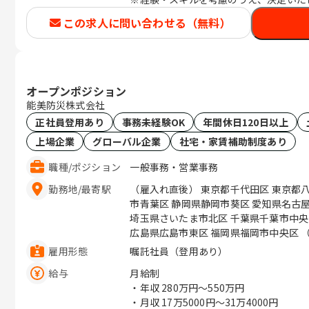
この求人に問い合わせる（無料）
オープンポジション
能美防災株式会社
正社員登用あり
事務未経験OK
年間休日120日以上
上場企業
グローバル企業
社宅・家賃補助制度あり
職種
/
ポジション
一般事務・営業事務
勤務地
/
最寄駅
（雇入れ直後） 東京都千代田区 東京都
市青葉区 静岡県静岡市葵区 愛知県名古
埼玉県さいたま市北区 千葉県千葉市中央
広
雇用形態
嘱託社員（登用あり）
給与
月給制
・年収
280万円〜550万円
・月収
17万5000円〜31万4000円