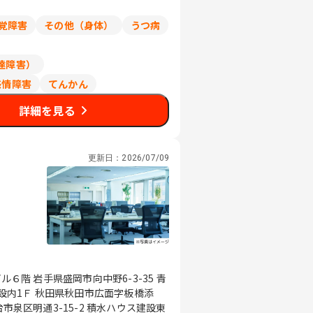
覚障害
その他（身体）
うつ病
達障害）
感情障害
てんかん
詳細を見る
更新日：
2026/07/09
-3-35 青
市広面字板橋添