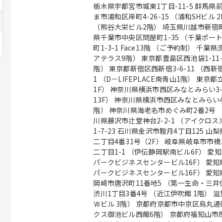
栃木県宇都宮市城東1丁目-11-5 群馬県前
ま市浦和区岸町4-26-15 （浦和SHビル
（熊谷大栄ビル2階） 埼玉県川越市新宿町1丁
県千葉市中央区問屋町1-35 （千葉ポー
町1-3-1 Face13階 （ご予約制） 千
アテラス9階） 東京都豊島区西池袋1-11
階） 東京都新宿区西新宿3-6-11 （西新宿
1 （D－LIFEPLACE南青山1階） 東京
1F） 神奈川県横浜市西区みなとみらい3-7-1 
13F） 神奈川県横浜市西区みなとみらい4
階） 神奈川県海老名市めぐみ町2番2号 （ViNA
川県藤沢市辻堂神台2-2-1 （アイクロ
1-7-23 石川県金沢市鞍月4丁目125 山
二丁目4番31号（2F） 岐阜県岐阜市市
二丁目1-1 （伊伝静岡駅南ビル6F） 愛知
パークビジネスセンタービル16F） 愛知県
パークビジネスセンタービル16F） 愛知県
岡崎市唐沢町11番地5 （第一生命・三井
渋川1丁目3番4号 （近江伊吹館 1階） 
Ⅶビル 3階） 京都府京都市中京区烏丸通
クス御池ビル西館6階） 京都府福知山市厚