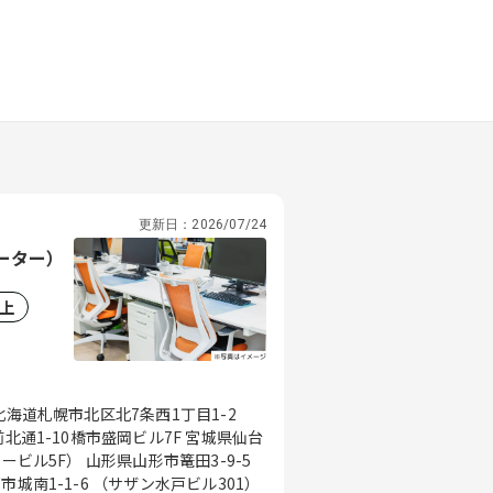
更新日：
2026/07/24
レーター）
以上
北海道札幌市北区北7条西1丁目1-2
北通1-10橋市盛岡ビル7F 宮城県仙台
ービル5F） 山形県山形市篭田3-9-5
城南1-1-6 （サザン水戸ビル301）