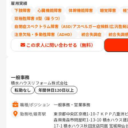
雇用実績
下肢障害
心臓機能障害
体幹機能障害
聴覚障害
視
双極性障害 II型（躁うつ）
自閉症スペクトラム障害（ASD/アスペルガー症候群/広汎性発
注意欠陥・多動性障害（ADHD）
統合失調症
統合失調
この求人に問い合わせる（無料）
一般事務
積水ハウスリフォーム株式会社
転勤なし
年間休日120日以上
職種
/
ポジション
一般事務・営業事務
勤務地
/
最寄駅
東京都中央区京橋1-10-7 ＫＰＰ八重洲ビル６階 岩手県盛岡市向中野6
森県青森市問屋町1-13-10 積水ハウス建設内1Ｆ 秋田県秋田
17-1 積水ハウス秋田支店同居 宮城県仙台市泉区明通3-15-2 積水ハウス建設東