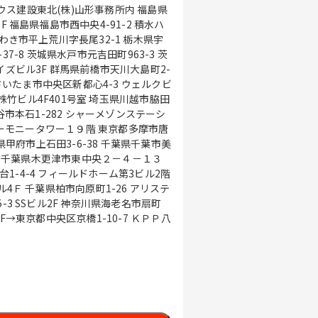
水ハ
橋市天川大島町2-
３
6 アリステ
I 2F→東京都中央区京橋1-10-7 ＫＰＰ八