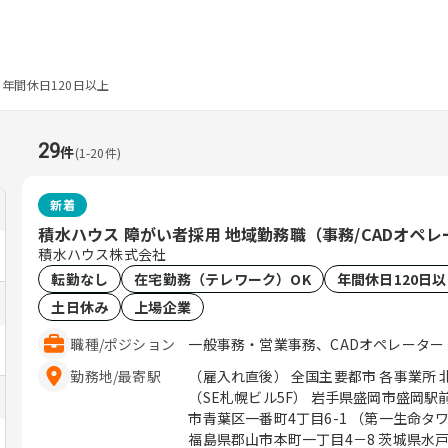
年間休日120日以上
29
件
(
1
-
20
件)
新着
積水ハウス 障がい者採用 地域勤務職（事務/CADオペ
積水ハウス株式会社
転勤なし
在宅勤務（テレワーク）OK
年間休日120日
土日休み
上場企業
職種
/
ポジション
一般事務・営業事務、CADオペレーター
勤務地
/
最寄駅
（雇入れ直後） 全国主要都市 各事業所 
（SE札幌ビル5F） 岩手県盛岡市盛岡駅前
市青葉区一番町4丁目6-1 （第一生命タワ
福島県郡山市本町一丁目4－8 茨城県水戸市