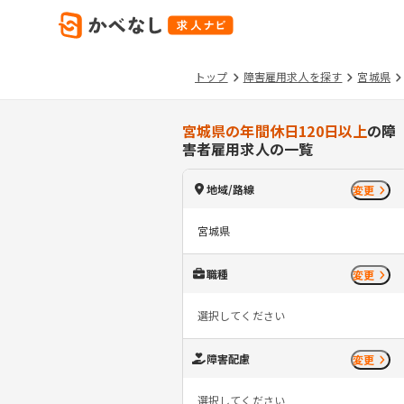
トップ
障害雇用求人を探す
宮城県
宮城県の年間休日120日以上
の障
害者雇用求人の一覧
地域/路線
変更
宮城県
職種
変更
選択してください
障害配慮
変更
選択してください