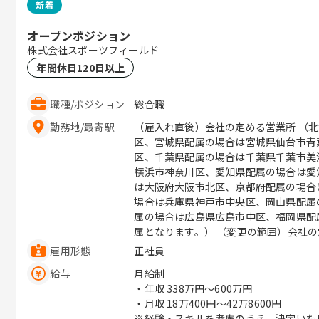
新着
オープンポジション
株式会社スポーツフィールド
年間休日120日以上
職種
/
ポジション
総合職
勤務地
/
最寄駅
（雇入れ直後）会社の定める営業所 （
区、宮城県配属の場合は宮城県仙台市青
区、千葉県配属の場合は千葉県千葉市美
横浜市神奈川区、愛知県配属の場合は愛
は大阪府大阪市北区、京都府配属の場合
場合は兵庫県神戸市中央区、岡山県配属
属の場合は広島県広島市中区、福岡県配
属となります。） （変更の範囲）会社
雇用形態
正社員
給与
月給制
・年収
338万円〜600万円
・月収
18万400円〜42万8600円
※経験・スキルを考慮のうえ、決定いた