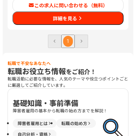
都府京都市中京区、兵庫県配属の場合は
します。
この求人に問い合わせる（無料）
兵庫県神戸市中央区、岡山県配属の場合
は岡山県岡山市北区、広島県配属の場合
詳細を見る
は広島県広島市中区、福岡県配属の場合
は福岡県福岡市中央区への配属となりま
す。） （変更の範囲）会社の定める営業
所
1
転職で不安なあなたへ
転職お役立ち情報
をご紹介！
転職活動に必要な情報を、人気のテーマや役立つポイントごと
に厳選してご紹介しています。
基礎知識・事前準備
障害者雇用の基本から転職の始め方までを解説！
障害者雇用とは
転職の始め方
自己分析・資格