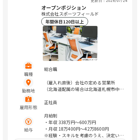
更新日：
2026/07/24
オープンポジション
株式会社スポーツフィールド
年間休日120日以上
総合職
職種
（雇入れ直後）会社の定める営業所
（北海道配属の場合は北海道札幌市中央
勤務地
区、宮城県配属の場合は宮城県仙台市青
葉区、東京都配属の場合は東京都新宿
正社員
雇用形態
区、千葉県配属の場合は千葉県千葉市美
浜区、神奈川県配属の場合は神奈川県横
月給制
浜市神奈川区、愛知県配属の場合は愛知
・年収
338万円〜600万円
県名古屋市中区、大阪府配属の場合は大
・月収
18万400円〜42万8600円
給与
阪府大阪市北区、京都府配属の場合は京
※経験・スキルを考慮のうえ、決定いた