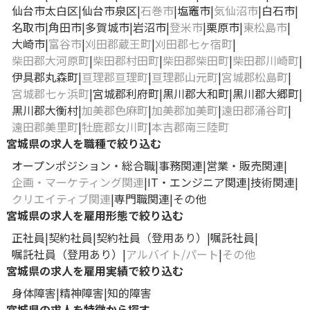
仙台市太白区
仙台市泉区
石巻市
塩竈市
気仙沼市
白石市
名取市
角田市
多賀城市
岩沼市
登米市
栗原市
東松島市
大崎市
富谷市
刈田郡蔵王町
刈田郡七ヶ宿町
柴田郡大河原町
柴田郡村田町
柴田郡柴田町
柴田郡川崎町
伊具郡丸森町
亘理郡亘理町
亘理郡山元町
宮城郡松島町
宮城郡七ヶ浜町
宮城郡利府町
黒川郡大和町
黒川郡大郷町
黒川郡大衡村
加美郡色麻町
加美郡加美町
遠田郡涌谷町
遠田郡美里町
牡鹿郡女川町
本吉郡南三陸町
宮城県の求人を職種で絞り込む
オープンポジション・総合職
事務関連
営業・販売関連
企画・マーケティング関連
IT・エンジニア関連
技術関連
クリエイティブ関連
専門職関連
その他
宮城県の求人を雇用形態で絞り込む
正社員
契約社員
契約社員（登用あり）
嘱託社員
嘱託社員（登用あり）
アルバイト/パート
その他
宮城県の求人を雇用実績で絞り込む
身体障害
精神障害
知的障害
宮城県の求人を特徴から探す