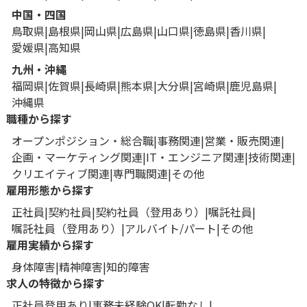
中国・四国
鳥取県
島根県
岡山県
広島県
山口県
徳島県
香川県
愛媛県
高知県
九州・沖縄
福岡県
佐賀県
長崎県
熊本県
大分県
宮崎県
鹿児島県
沖縄県
職種から探す
オープンポジション・総合職
事務関連
営業・販売関連
企画・マーケティング関連
IT・エンジニア関連
技術関連
クリエイティブ関連
専門職関連
その他
雇用形態から探す
正社員
契約社員
契約社員（登用あり）
嘱託社員
嘱託社員（登用あり）
アルバイト/パート
その他
雇用実績から探す
身体障害
精神障害
知的障害
求人の特徴から探す
正社員登用あり
事務未経験OK
転勤なし