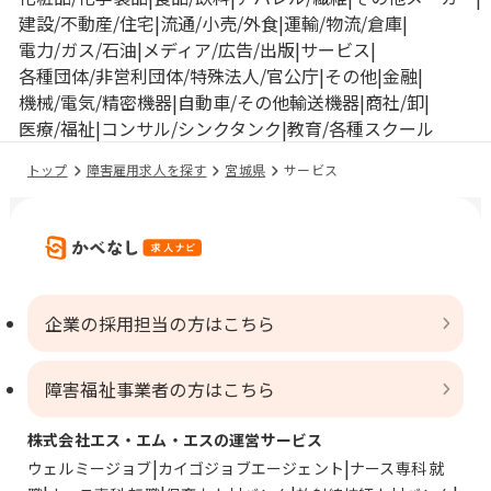
建設/不動産/住宅
流通/小売/外食
運輸/物流/倉庫
電力/ガス/石油
メディア/広告/出版
サービス
各種団体/非営利団体/特殊法人/官公庁
その他
金融
機械/電気/精密機器
自動車/その他輸送機器
商社/卸
医療/福祉
コンサル/シンクタンク
教育/各種スクール
トップ
障害雇用求人を探す
宮城県
サービス
企業の採用担当の方はこちら
障害福祉事業者の方はこちら
株式会社エス・エム・エスの運営サービス
ウェルミージョブ
カイゴジョブエージェント
ナース専科 就