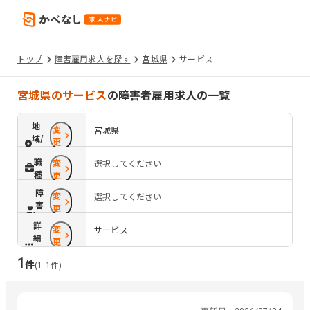
トップ
障害雇用求人を探す
宮城県
サービス
宮城県のサービス
の障害者雇用求人の一覧
地
変
宮城県
域/
更
路
職
変
選択してください
線
種
更
障
変
選択してください
害
更
配
詳
変
慮
サービス
細
更
条
1
件
件
(
1
-
1
件)