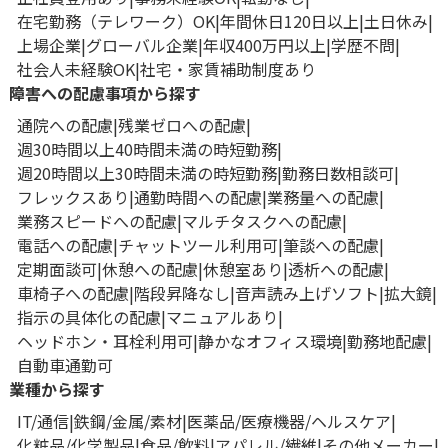
在宅勤務（テレワーク）OK
年間休日120日以上
土日休み
上場企業
グローバル企業
年収400万円以上
学歴不問
社会人未経験OK
社宅・家賃補助制度あり
障害への配慮事項から探す
通院への配慮
残業ゼロへの配慮
週30時間以上40時間未満の時短勤務
週20時間以上30時間未満の時短勤務
勤務日数相談可
フレックスあり
通勤時間への配慮
業務量への配慮
業務スピードへの配慮
マルチタスクへの配慮
電話への配慮
チャットツール利用可
筆談への配慮
定期面談可
休憩への配慮
休憩室あり
透析への配慮
車椅子への配慮
階段昇降なし
音声読み上げソフト
拡大鏡
指示の具体化の配慮
マニュアルあり
ヘッドホン・耳栓利用可
静かなオフィス環境
勤務地配慮
自動車通勤可
業種から探す
IT/通信
鉄鋼/金属/素材
医薬品/医療機器/ヘルスケア
化粧品/化学製品
食品/飲料
アパレル/繊維
その他メーカー