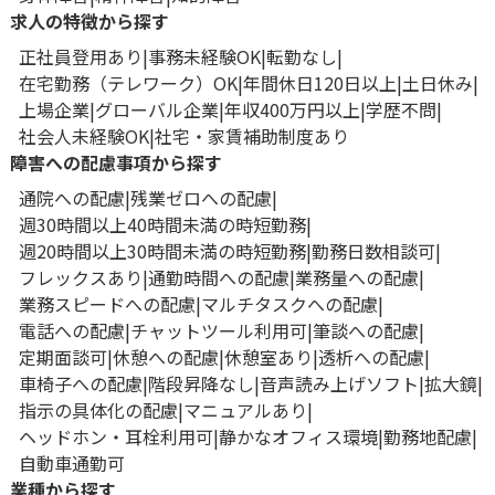
求人の特徴から探す
正社員登用あり
事務未経験OK
転勤なし
在宅勤務（テレワーク）OK
年間休日120日以上
土日休み
上場企業
グローバル企業
年収400万円以上
学歴不問
社会人未経験OK
社宅・家賃補助制度あり
障害への配慮事項から探す
通院への配慮
残業ゼロへの配慮
週30時間以上40時間未満の時短勤務
週20時間以上30時間未満の時短勤務
勤務日数相談可
フレックスあり
通勤時間への配慮
業務量への配慮
業務スピードへの配慮
マルチタスクへの配慮
電話への配慮
チャットツール利用可
筆談への配慮
定期面談可
休憩への配慮
休憩室あり
透析への配慮
車椅子への配慮
階段昇降なし
音声読み上げソフト
拡大鏡
指示の具体化の配慮
マニュアルあり
ヘッドホン・耳栓利用可
静かなオフィス環境
勤務地配慮
自動車通勤可
業種から探す