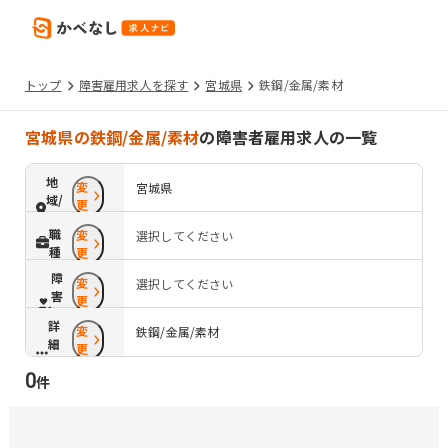
トップ
障害雇用求人を探す
宮城県
鉄鋼/金属/素材
宮城県の鉄鋼/金属/素材
の障害者雇用求人の一覧
地
変
宮城県
域/
更
路
職
変
選択してください
線
種
更
障
変
選択してください
害
更
配
詳
変
慮
鉄鋼/金属/素材
細
更
条
0
件
件