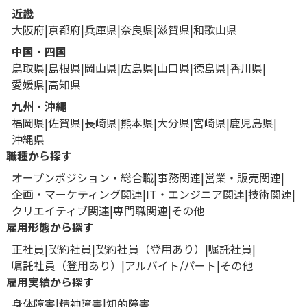
近畿
大阪府
京都府
兵庫県
奈良県
滋賀県
和歌山県
中国・四国
鳥取県
島根県
岡山県
広島県
山口県
徳島県
香川県
愛媛県
高知県
九州・沖縄
福岡県
佐賀県
長崎県
熊本県
大分県
宮崎県
鹿児島県
沖縄県
職種から探す
オープンポジション・総合職
事務関連
営業・販売関連
企画・マーケティング関連
IT・エンジニア関連
技術関連
クリエイティブ関連
専門職関連
その他
雇用形態から探す
正社員
契約社員
契約社員（登用あり）
嘱託社員
嘱託社員（登用あり）
アルバイト/パート
その他
雇用実績から探す
身体障害
精神障害
知的障害