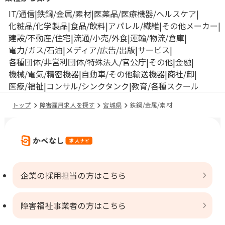
IT/通信
鉄鋼/金属/素材
医薬品/医療機器/ヘルスケア
化粧品/化学製品
食品/飲料
アパレル/繊維
その他メーカー
建設/不動産/住宅
流通/小売/外食
運輸/物流/倉庫
電力/ガス/石油
メディア/広告/出版
サービス
各種団体/非営利団体/特殊法人/官公庁
その他
金融
機械/電気/精密機器
自動車/その他輸送機器
商社/卸
医療/福祉
コンサル/シンクタンク
教育/各種スクール
トップ
障害雇用求人を探す
宮城県
鉄鋼/金属/素材
企業の採用担当の方はこちら
障害福祉事業者の方はこちら