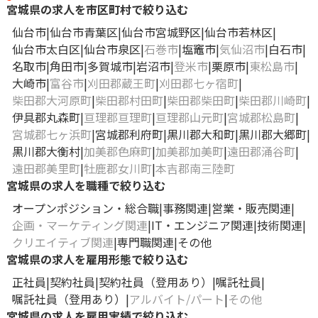
宮城県の求人を市区町村で絞り込む
仙台市
仙台市青葉区
仙台市宮城野区
仙台市若林区
仙台市太白区
仙台市泉区
石巻市
塩竈市
気仙沼市
白石市
名取市
角田市
多賀城市
岩沼市
登米市
栗原市
東松島市
大崎市
富谷市
刈田郡蔵王町
刈田郡七ヶ宿町
柴田郡大河原町
柴田郡村田町
柴田郡柴田町
柴田郡川崎町
伊具郡丸森町
亘理郡亘理町
亘理郡山元町
宮城郡松島町
宮城郡七ヶ浜町
宮城郡利府町
黒川郡大和町
黒川郡大郷町
黒川郡大衡村
加美郡色麻町
加美郡加美町
遠田郡涌谷町
遠田郡美里町
牡鹿郡女川町
本吉郡南三陸町
宮城県の求人を職種で絞り込む
オープンポジション・総合職
事務関連
営業・販売関連
企画・マーケティング関連
IT・エンジニア関連
技術関連
クリエイティブ関連
専門職関連
その他
宮城県の求人を雇用形態で絞り込む
正社員
契約社員
契約社員（登用あり）
嘱託社員
嘱託社員（登用あり）
アルバイト/パート
その他
宮城県の求人を雇用実績で絞り込む