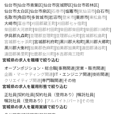
仙台市
仙台市青葉区
仙台市宮城野区
仙台市若林区
仙台市太白区
仙台市泉区
石巻市
塩竈市
気仙沼市
白石市
名取市
角田市
多賀城市
岩沼市
登米市
栗原市
東松島市
大崎市
富谷市
刈田郡蔵王町
刈田郡七ヶ宿町
柴田郡大河原町
柴田郡村田町
柴田郡柴田町
柴田郡川崎町
伊具郡丸森町
亘理郡亘理町
亘理郡山元町
宮城郡松島町
宮城郡七ヶ浜町
宮城郡利府町
黒川郡大和町
黒川郡大郷町
黒川郡大衡村
加美郡色麻町
加美郡加美町
遠田郡涌谷町
遠田郡美里町
牡鹿郡女川町
本吉郡南三陸町
宮城県の求人を職種で絞り込む
オープンポジション・総合職
事務関連
営業・販売関連
企画・マーケティング関連
IT・エンジニア関連
技術関連
クリエイティブ関連
専門職関連
その他
宮城県の求人を雇用形態で絞り込む
正社員
契約社員
契約社員（登用あり）
嘱託社員
嘱託社員（登用あり）
アルバイト/パート
その他
宮城県の求人を雇用実績で絞り込む