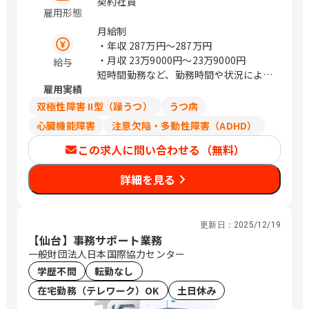
契約社員
雇用形態
月給制
・年収
287万円〜287万円
・月収
23万9000円〜23万9000円
給与
短時間勤務など、勤務時間や状況によっ
雇用実績
ては、日給制の場合もございます。
日給制の場合：11,900円/日
双極性障害 II型（躁うつ）
うつ病
心臓機能障害
注意欠陥・多動性障害（ADHD）
この求人に問い合わせる（無料）
詳細を見る
更新日：
2025/12/19
【仙台】事務サポート業務
一般財団法人日本国際協力センター
学歴不問
転勤なし
在宅勤務（テレワーク）OK
土日休み