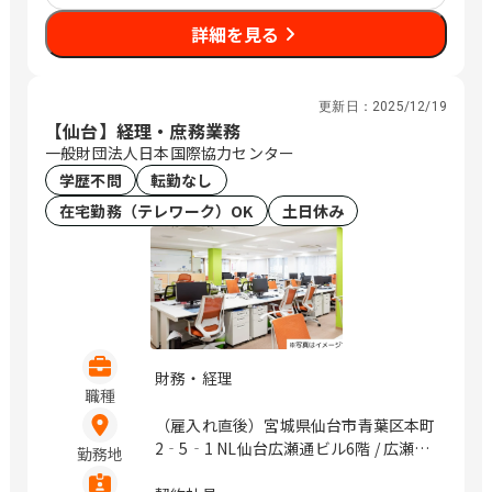
詳細を見る
更新日：
2025/12/19
【仙台】経理・庶務業務
一般財団法人日本国際協力センター
学歴不問
転勤なし
在宅勤務（テレワーク）OK
土日休み
財務・経理
職種
（雇入れ直後）宮城県仙台市青葉区本町
2‐5‐1 NL仙台広瀬通ビル6階 / 広瀬
勤務地
通、仙台