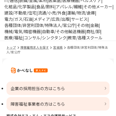
IT/通信
鉄鋼/金属/素材
医薬品/医療機器/ヘルスケア
化粧品/化学製品
食品/飲料
アパレル/繊維
その他メーカー
建設/不動産/住宅
流通/小売/外食
運輸/物流/倉庫
電力/ガス/石油
メディア/広告/出版
サービス
各種団体/非営利団体/特殊法人/官公庁
その他
金融
機械/電気/精密機器
自動車/その他輸送機器
商社/卸
医療/福祉
コンサル/シンクタンク
教育/各種スクール
トップ
障害雇用求人を探す
宮城県
各種団体/非営利団体/特殊法
人/官公庁
企業の採用担当の方はこちら
障害福祉事業者の方はこちら
株式会社エス・エム・エスの運営サービス