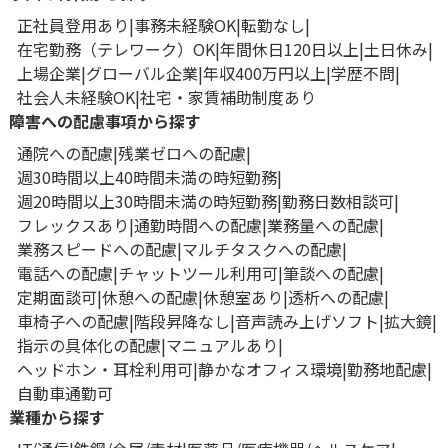
正社員登用あり
事務未経験OK
転勤なし
在宅勤務（テレワーク）OK
年間休日120日以上
土日休み
上場企業
グローバル企業
年収400万円以上
学歴不問
社会人未経験OK
社宅・家賃補助制度あり
障害への配慮事項から探す
通院への配慮
残業ゼロへの配慮
週30時間以上40時間未満の時短勤務
週20時間以上30時間未満の時短勤務
勤務日数相談可
フレックスあり
通勤時間への配慮
業務量への配慮
業務スピードへの配慮
マルチタスクへの配慮
電話への配慮
チャットツール利用可
筆談への配慮
定期面談可
休憩への配慮
休憩室あり
透析への配慮
車椅子への配慮
階段昇降なし
音声読み上げソフト
拡大鏡
指示の具体化の配慮
マニュアルあり
ヘッドホン・耳栓利用可
静かなオフィス環境
勤務地配慮
自動車通勤可
業種から探す