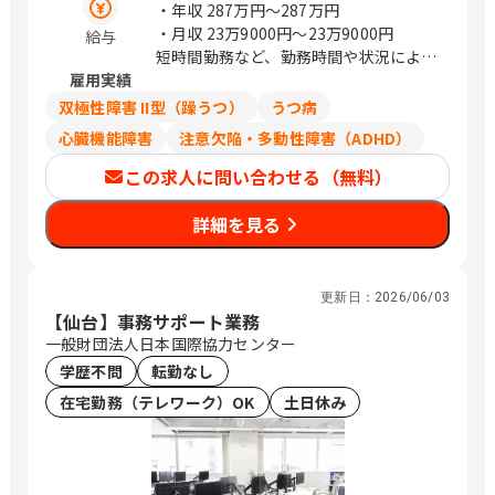
・年収
287万円〜287万円
・月収
23万9000円〜23万9000円
給与
短時間勤務など、勤務時間や状況によっ
雇用実績
ては、日給制の場合もございます。
日給制の場合：11,900円/日
双極性障害 II型（躁うつ）
うつ病
心臓機能障害
注意欠陥・多動性障害（ADHD）
この求人に問い合わせる（無料）
詳細を見る
更新日：
2026/06/03
【仙台】事務サポート業務
一般財団法人日本国際協力センター
学歴不問
転勤なし
在宅勤務（テレワーク）OK
土日休み