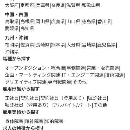
大阪府
京都府
兵庫県
奈良県
滋賀県
和歌山県
中国・四国
鳥取県
島根県
岡山県
広島県
山口県
徳島県
香川県
愛媛県
高知県
九州・沖縄
福岡県
佐賀県
長崎県
熊本県
大分県
宮崎県
鹿児島県
沖縄県
職種から探す
オープンポジション・総合職
事務関連
営業・販売関連
企画・マーケティング関連
IT・エンジニア関連
技術関連
クリエイティブ関連
専門職関連
その他
雇用形態から探す
正社員
契約社員
契約社員（登用あり）
嘱託社員
嘱託社員（登用あり）
アルバイト/パート
その他
雇用実績から探す
身体障害
精神障害
知的障害
求人の特徴から探す