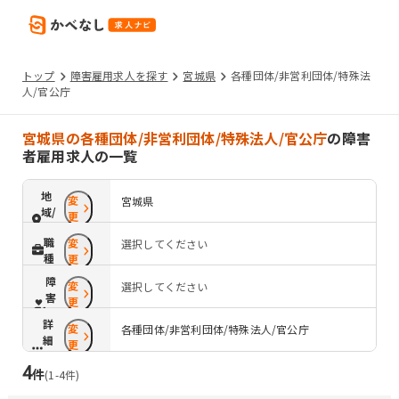
トップ
障害雇用求人を探す
宮城県
各種団体/非営利団体/特殊法
人/官公庁
宮城県の各種団体/非営利団体/特殊法人/官公庁
の障害
者雇用求人の一覧
地
変
宮城県
域/
更
路
職
変
選択してください
線
種
更
障
変
選択してください
害
更
配
詳
変
慮
各種団体/非営利団体/特殊法人/官公庁
細
更
条
4
件
件
(
1
-
4
件)