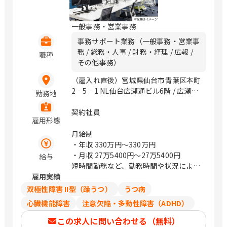
一般事務・営業事務
事務サポート業務（一般事務・営業事
務 / 総務・人事 / 財務・経理 / 広報 /
職種
その他事務）
（雇入れ直後）宮城県仙台市青葉区本町
2‐5‐1 NL仙台広瀬通ビル6階 / 広瀬
勤務地
通、仙台
契約社員
雇用形態
月給制
・年収
330万円〜330万円
・月収
27万5400円〜27万5400円
給与
短時間勤務など、勤務時間や状況によっ
雇用実績
ては、日給制の場合もございます。
日給制の場合：13,700円/日
双極性障害 II型（躁うつ）
うつ病
心臓機能障害
注意欠陥・多動性障害（ADHD）
この求人に問い合わせる（無料）