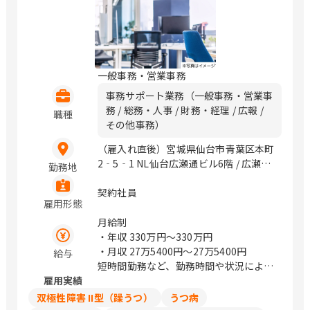
一般事務・営業事務
事務サポート業務（一般事務・営業事
務 / 総務・人事 / 財務・経理 / 広報 /
職種
その他事務）
（雇入れ直後）宮城県仙台市青葉区本町
2‐5‐1 NL仙台広瀬通ビル6階 / 広瀬
勤務地
通、仙台
契約社員
雇用形態
月給制
・年収
330万円〜330万円
・月収
27万5400円〜27万5400円
給与
短時間勤務など、勤務時間や状況によっ
雇用実績
ては、日給制の場合もございます。
日給制の場合：13,700円/日
双極性障害 II型（躁うつ）
うつ病