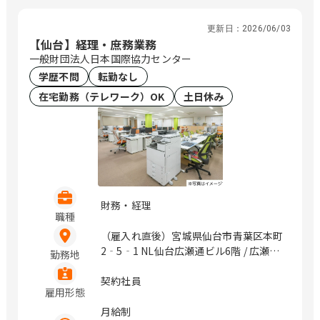
更新日：
2026/06/03
【仙台】経理・庶務業務
一般財団法人日本国際協力センター
学歴不問
転勤なし
在宅勤務（テレワーク）OK
土日休み
財務・経理
職種
（雇入れ直後）宮城県仙台市青葉区本町
2‐5‐1 NL仙台広瀬通ビル6階 / 広瀬
勤務地
通、仙台
契約社員
雇用形態
月給制