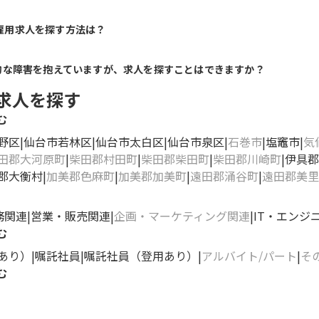
雇用求人を探す方法は？
的な障害を抱えていますが、求人を探すことはできますか？
求人を探す
む
野区
仙台市若林区
仙台市太白区
仙台市泉区
石巻市
塩竈市
気
田郡大河原町
柴田郡村田町
柴田郡柴田町
柴田郡川崎町
伊具郡
郡大衡村
加美郡色麻町
加美郡加美町
遠田郡涌谷町
遠田郡美里
務関連
営業・販売関連
企画・マーケティング関連
IT・エンジ
む
あり）
嘱託社員
嘱託社員（登用あり）
アルバイト/パート
そ
む