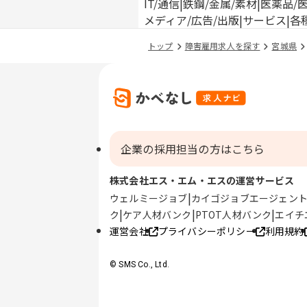
IT/通信
鉄鋼/金属/素材
医薬品/
メディア/広告/出版
サービス
各
トップ
障害雇用求人を探す
宮城県
企業の採用担当の方はこちら
株式会社エス・エム・エスの運営サービス
ウェルミージョブ
カイゴジョブエージェン
ク
ケア人材バンク
PTOT人材バンク
エイチ
運営会社
プライバシーポリシー
利用規約
© SMS Co., Ltd.