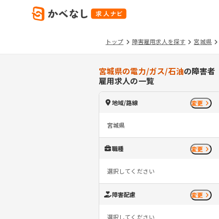
トップ
障害雇用求人を探す
宮城県
宮城県の電力/ガス/石油
の障害者
雇用求人の一覧
地域/路線
変更
宮城県
職種
変更
選択してください
障害配慮
変更
選択してください