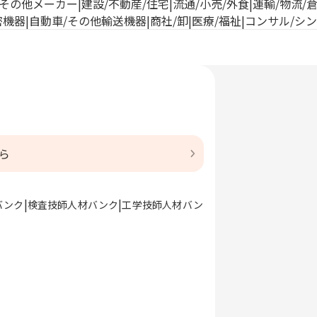
その他メーカー
建設/不動産/住宅
流通/小売/外食
運輸/物流/
密機器
自動車/その他輸送機器
商社/卸
医療/福祉
コンサル/シ
ら
バンク
検査技師人材バンク
工学技師人材バン