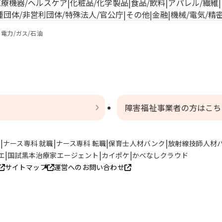
医療機器/ヘルスケア
化粧品/化学製品
食品/飲料
アパレル/繊維
種団体/非営利団体/特殊法人/官公庁
その他
金融
機械/電気/精
電力/ガス/石油
障害福祉事業者の方はこち
ト
ナース専科 就職
ナース専科 転職
保育士人材バンク
放射線技師人材
エ
国試黒本治療家エージェント
カイポケ
かべなしクラウド
サイトマップ
運営へのお問い合わせ