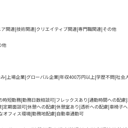
ニア関連
技術関連
クリエイティブ関連
専門職関連
その他
の他
休み
上場企業
グローバル企業
年収400万円以上
学歴不問
社会
満の時短勤務
勤務日数相談可
フレックスあり
通勤時間への配慮
慮
定期面談可
休憩への配慮
休憩室あり
透析への配慮
車椅子へ
なオフィス環境
勤務地配慮
自動車通勤可