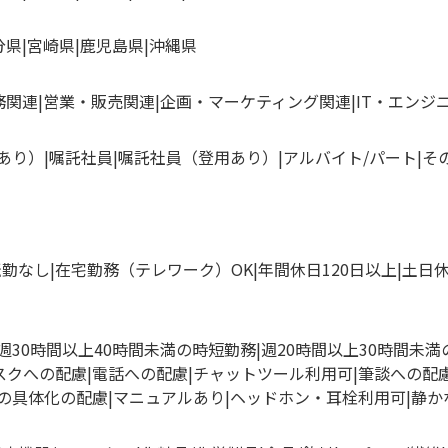
分県
宮崎県
鹿児島県
沖縄県
務関連
営業・販売関連
企画・マーケティング関連
IT・エンジ
あり）
嘱託社員
嘱託社員（登用あり）
アルバイト/パート
そ
転勤なし
在宅勤務（テレワーク）OK
年間休日120日以上
土日
週30時間以上40時間未満の時短勤務
週20時間以上30時間未
スクへの配慮
電話への配慮
チャットツール利用可
筆談への配
の具体化の配慮
マニュアルあり
ヘッドホン・耳栓利用可
静か