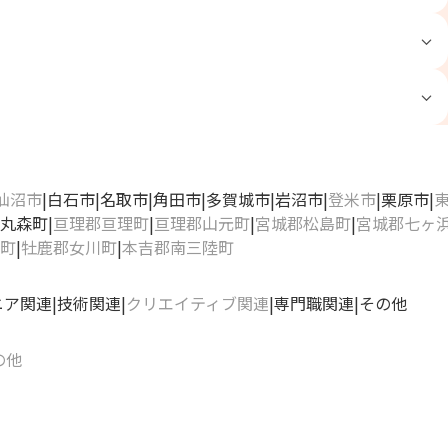
仙沼市
白石市
名取市
角田市
多賀城市
岩沼市
登米市
栗原市
丸森町
亘理郡亘理町
亘理郡山元町
宮城郡松島町
宮城郡七ヶ
町
牡鹿郡女川町
本吉郡南三陸町
ニア関連
技術関連
クリエイティブ関連
専門職関連
その他
の他