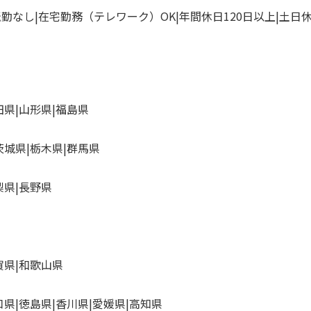
転勤なし
在宅勤務（テレワーク）OK
年間休日120日以上
土日
田県
山形県
福島県
茨城県
栃木県
群馬県
梨県
長野県
賀県
和歌山県
口県
徳島県
香川県
愛媛県
高知県