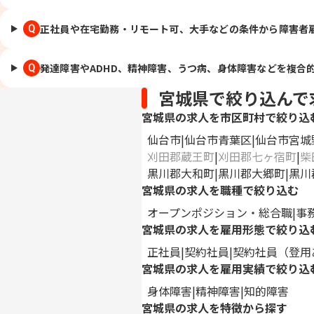
正社員や在宅勤務・リモート可、大手などの条件から障害者
Q
発達障害やADHD、精神障害、うつ病、身体障害などを複合
Q
宮城県で絞り込んで
宮城県の求人を市区町村で絞り込
仙台市
仙台市青葉区
仙台市宮城
刈田郡蔵王町
刈田郡七ヶ宿町
柴
黒川郡大和町
黒川郡大郷町
黒川
宮城県の求人を職種で絞り込む
オープンポジション・総合職
事
宮城県の求人を雇用形態で絞り込
正社員
契約社員
契約社員（登用
宮城県の求人を雇用実績で絞り込
身体障害
精神障害
知的障害
宮城県の求人を特徴から探す