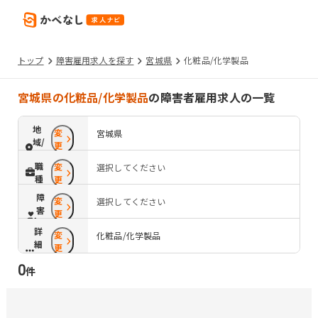
トップ
障害雇用求人を探す
宮城県
化粧品/化学製品
宮城県の化粧品/化学製品
の障害者雇用求人の一覧
地
変
宮城県
域/
更
路
職
変
選択してください
線
種
更
障
変
選択してください
害
更
配
詳
変
慮
化粧品/化学製品
細
更
条
0
件
件