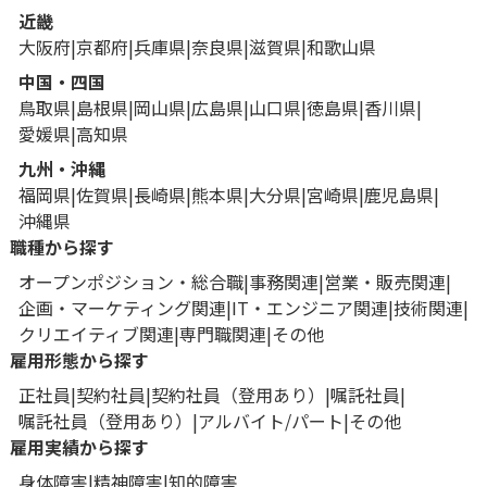
近畿
大阪府
京都府
兵庫県
奈良県
滋賀県
和歌山県
中国・四国
鳥取県
島根県
岡山県
広島県
山口県
徳島県
香川県
愛媛県
高知県
九州・沖縄
福岡県
佐賀県
長崎県
熊本県
大分県
宮崎県
鹿児島県
沖縄県
職種から探す
オープンポジション・総合職
事務関連
営業・販売関連
企画・マーケティング関連
IT・エンジニア関連
技術関連
クリエイティブ関連
専門職関連
その他
雇用形態から探す
正社員
契約社員
契約社員（登用あり）
嘱託社員
嘱託社員（登用あり）
アルバイト/パート
その他
雇用実績から探す
身体障害
精神障害
知的障害