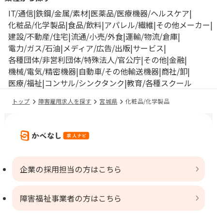
IT/通信
鉄鋼/金属/素材
医薬品/医療機器/ヘルスケア
化粧品/化学製品
食品/飲料
アパレル/繊維
その他メーカー
建設/不動産/住宅
流通/小売/外食
運輸/物流/倉庫
電力/ガス/石油
メディア/広告/出版
サービス
各種団体/非営利団体/特殊法人/官公庁
その他
金融
機械/電気/精密機器
自動車/その他輸送機器
商社/卸
医療/福祉
コンサル/シンクタンク
教育/各種スクール
トップ
障害雇用求人を探す
宮城県
化粧品/化学製品
企業の採用担当の方はこちら
障害福祉事業者の方はこちら