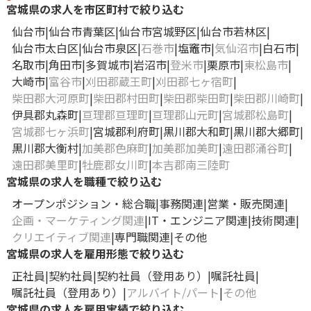
宮城県の求人を市区町村で絞り込む
仙台市
仙台市青葉区
仙台市宮城野区
仙台市若林区
仙台市太白区
仙台市泉区
石巻市
塩竈市
気仙沼市
白石市
名取市
角田市
多賀城市
岩沼市
登米市
栗原市
東松島市
大崎市
富谷市
刈田郡蔵王町
刈田郡七ヶ宿町
柴田郡大河原町
柴田郡村田町
柴田郡柴田町
柴田郡川崎町
伊具郡丸森町
亘理郡亘理町
亘理郡山元町
宮城郡松島町
宮城郡七ヶ浜町
宮城郡利府町
黒川郡大和町
黒川郡大郷町
黒川郡大衡村
加美郡色麻町
加美郡加美町
遠田郡涌谷町
遠田郡美里町
牡鹿郡女川町
本吉郡南三陸町
宮城県の求人を職種で絞り込む
オープンポジション・総合職
事務関連
営業・販売関連
企画・マーケティング関連
IT・エンジニア関連
技術関連
クリエイティブ関連
専門職関連
その他
宮城県の求人を雇用形態で絞り込む
正社員
契約社員
契約社員（登用あり）
嘱託社員
嘱託社員（登用あり）
アルバイト/パート
その他
宮城県の求人を雇用実績で絞り込む