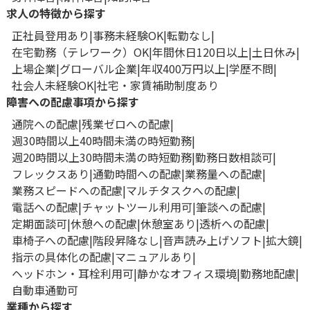
求人の特徴から探す
正社員登用あり
事務未経験OK
転勤なし
在宅勤務（テレワーク）OK
年間休日120日以上
土日休み
上場企業
グローバル企業
年収400万円以上
学歴不問
社会人未経験OK
社宅・家賃補助制度あり
障害への配慮事項から探す
通院への配慮
残業ゼロへの配慮
週30時間以上40時間未満の時短勤務
週20時間以上30時間未満の時短勤務
勤務日数相談可
フレックスあり
通勤時間への配慮
業務量への配慮
業務スピードへの配慮
マルチタスクへの配慮
電話への配慮
チャットツール利用可
筆談への配慮
定期面談可
休憩への配慮
休憩室あり
透析への配慮
車椅子への配慮
階段昇降なし
音声読み上げソフト
拡大鏡
指示の具体化の配慮
マニュアルあり
ヘッドホン・耳栓利用可
静かなオフィス環境
勤務地配慮
自動車通勤可
業種から探す