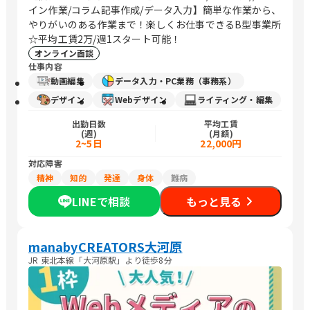
イン作業/コラム記事作成/データ入力】簡単な作業から、
やりがいのある作業まで！楽しくお仕事できるB型事業所
☆平均工賃2万/週1スタート可能！
オンライン面談
仕事内容
動画編集
データ入力・PC業務（事務系）
デザイン
Webデザイン
ライティング・編集
出勤日数
平均工賃
(週)
(月額)
2~5日
22,000円
対応障害
精神
知的
発達
身体
難病
LINEで相談
もっと見る
manabyCREATORS大河原
JR 東北本線「大河原駅」より徒歩8分