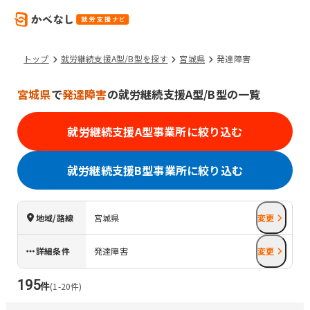
トップ
就労継続支援A型/B型を探す
宮城県
発達障害
宮城県
で
発達障害
の就労継続支援A型/B型の一覧
就労継続支援A型事業所に絞り込む
就労継続支援B型事業所に絞り込む
地域/路線
宮城県
変更
詳細条件
発達障害
変更
195
件
(
1
-
20
件)