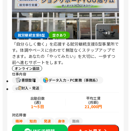
+
1
就労継続支援B型
空きあり
「自分らしく働く」を応援する就労継続支援B型事業所で
す。体調やペースに合わせて無理なくステップアップで
きます。あなたの「やってみたい」を大切に、一歩ずつ
前へ進むサポートをします。
オンライン面談
仕事内容
書類整理
データ入力・PC業務（事務系）
封入・発送
出勤日数
平均工賃
(週)
(月額)
1～5日
21,000円
対応障害
精神
知的
発達
身体
難病