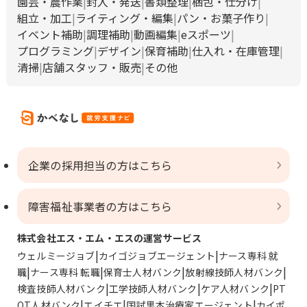
園芸・農作業
封入・発送
書類整理
梱包・仕分け
組立・加工
ライティング・編集
パン・お菓子作り
イベント補助
調理補助
動画編集
eスポーツ
プログラミング
デザイン
保育補助
仕入れ・在庫管理
清掃
店舗スタッフ・販売
その他
企業の採用担当の方はこちら
障害福祉事業者の方はこちら
株式会社エス・エム・エスの運営サービス
ウェルミージョブ
カイゴジョブエージェント
ナース専科 就
職
ナース専科 転職
保育士人材バンク
放射線技師人材バンク
検査技師人材バンク
工学技師人材バンク
ケア人材バンク
PT
OT人材バンク
エイチエ
国試黒本治療家エージェント
カイポ