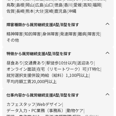
鳥取
島根
岡山
広島
山口
徳島
香川
愛媛
高知
福岡
佐賀
長崎
熊本
大分
宮崎
鹿児島
沖縄
障害種類から就労継続支援A型/B型を探す
精神障害
知的障害
身体障害
発達障害
難病
障害児
その他
特徴から就労継続支援A型/B型を探す
昼食あり
交通費あり
駅徒歩10分以内
送迎あり
オンライン面談
在宅（リモートワーク）可
IT特化
就労選択支援併設
時給（給料）1,100円以上
平均月額工賃20,000円以上
仕事内容から就労継続支援A型/B型を探す
カフェスタッフ
Webデザイン
データ入力・PC業務（事務系）
動物ケア