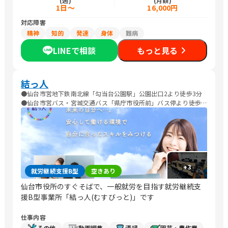
(週)
(月額)
1日～
16,000円
対応障害
精神
知的
発達
身体
難病
LINEで相談
もっと見る
結っ人
●仙台市営地下鉄南北線「勾当台公園駅」公園出口2より徒歩3分
●仙台市営バス・宮城交通バス「県庁市役所前」バス停より徒歩6
分 ●仙台市営バス・宮城交通バス「定禅寺通市役所前」バス停よ
り徒歩4分 ●仙台市営バス・宮城交通バス「春日町」バス停より徒
歩6分
+
3
就労継続支援B型
空きあり
仙台市役所のすぐそばで、一般就労を目指す就労継続支
援B型事業所「結っ人(むすびっと)」です
仕事内容
その他
動画編集
清掃
園芸・農作業