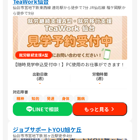
TeaWork仙台
仙台市営地下鉄東西線 連坊駅から徒歩で7分 JR仙石線 榴ケ岡駅か
ら徒歩で9分
就労継続支援A型
【随時見学申込受付中！】PC使用のお仕事ができます！
出勤日数
労働時間
(週)
(週)
-
-
対応障害
精神
知的
発達
身体
難病
LINEで相談
もっと見る
ジョブサポートYOU旭ケ丘
仙台市市営地下鉄旭ヶ丘駅徒歩4分