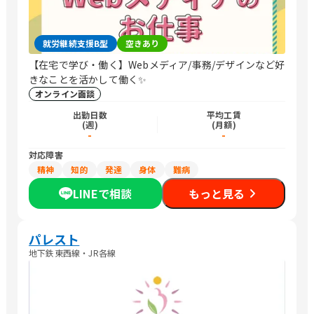
就労継続支援B型
空きあり
【在宅で学び・働く】Webメディア/事務/デザインなど好
きなことを活かして働く✨
オンライン面談
出勤日数
平均工賃
(週)
(月額)
-
-
対応障害
精神
知的
発達
身体
難病
LINEで相談
もっと見る
パレスト
地下鉄東西線・JR各線