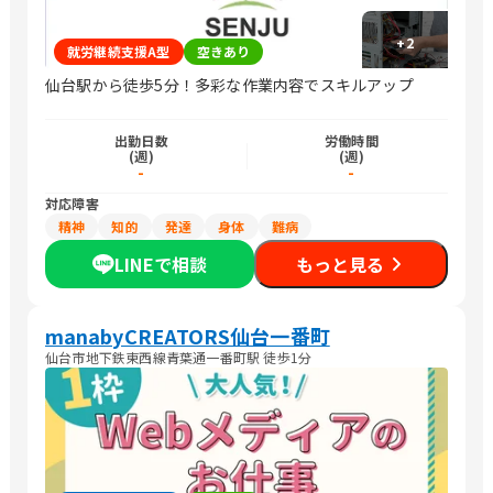
+
2
就労継続支援A型
空きあり
仙台駅から徒歩5分！多彩な作業内容でスキルアップ
出勤日数
労働時間
(週)
(週)
-
-
対応障害
精神
知的
発達
身体
難病
LINEで相談
もっと見る
manabyCREATORS仙台一番町
仙台市地下鉄東西線青葉通一番町駅 徒歩1分