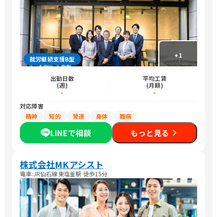
+
1
就労継続支援B型
出勤日数
平均工賃
(週)
(月額)
-
-
対応障害
精神
知的
発達
身体
難病
LINEで相談
もっと見る
株式会社MKアシスト
電車:JR仙石線東塩釜駅 徒歩15分