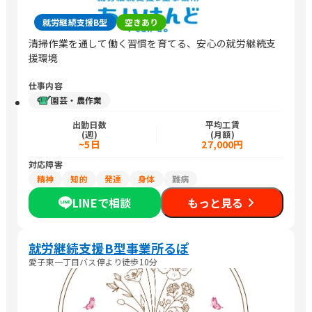
就労継続支援B型
空きあり
清掃作業を通して働く習慣を育てる、安心の就労継続支
援環境
仕事内容
園芸・農作業
出勤日数
平均工賃
(週)
(月額)
~5日
27,000円
対応障害
精神
知的
発達
身体
難病
LINEで相談
もっと見る
就労継続支援B型事業所るぽ
愛子東一丁目バス停より徒歩10分