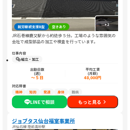
+
2
就労継続支援B型
空きあり
JR石巻線鹿又駅から約徒歩５分。工場のような雰囲気の
会社で成型部品の加工や検査を行っています。
仕事内容
組立・加工
出勤日数
平均工賃
(週)
(月額)
～５日
48,000円
対応障害
精神
知的
発達
身体
難病
LINEで相談
もっと見る
ジョブタス仙台福室事業所
JR仙石線 陸前高砂駅