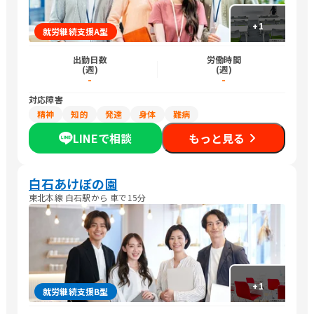
+
1
就労継続支援A型
出勤日数
労働時間
(週)
(週)
-
-
対応障害
精神
知的
発達
身体
難病
LINEで相談
もっと見る
白石あけぼの園
東北本線 白石駅から 車で15分
+
1
就労継続支援B型