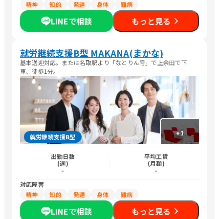
精神
知的
発達
身体
難病
LINEで相談
もっと見る
就労継続支援B型 MAKANA(まかな)
基本送迎対応。または名取駅より「なとりん号」で上余田で下
車、徒歩1分。
+
1
就労継続支援B型
出勤日数
平均工賃
(週)
(月額)
-
-
対応障害
精神
知的
発達
身体
難病
LINEで相談
もっと見る