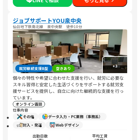
LINEで相談
もっと見る
ジョブサポートYOU泉中央
仙台地下鉄南北線 泉中央駅 徒歩10分
+
3
就労継続支援B型
空きあり
個々の特性や希望に合わせた支援を行い、就労に必要な
スキル習得と安定した生活づくりをサポートする就労支
援サービスを提供し、自立に向けた継続的な支援を行っ
ています。
オンライン面談
仕事内容
その他
データ入力・PC業務（事務系）
封入・発送
Webデザイン
出勤日数
平均工賃