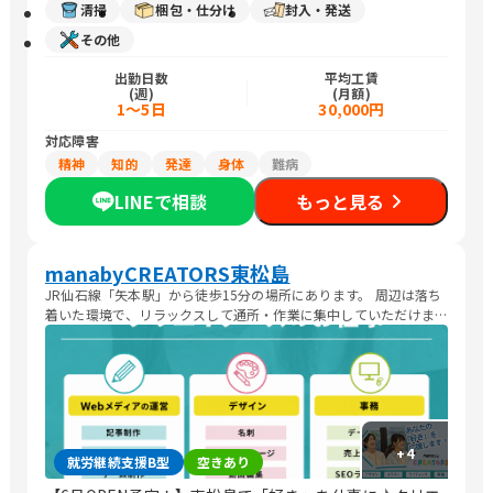
清掃
梱包・仕分け
封入・発送
その他
出勤日数
平均工賃
(週)
(月額)
1～5日
30,000円
対応障害
精神
知的
発達
身体
難病
LINEで相談
もっと見る
manabyCREATORS東松島
JR仙石線「矢本駅」から徒歩15分の場所にあります。 周辺は落ち
着いた環境で、リラックスして通所・作業に集中していただけま
す。
+
4
就労継続支援B型
空きあり