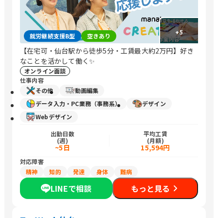
+
5
就労継続支援B型
空きあり
【在宅可・仙台駅から徒歩5分・工賃最大約2万円】好き
なことを活かして働く✨
オンライン面談
仕事内容
その他
動画編集
データ入力・PC業務（事務系）
デザイン
Webデザイン
出勤日数
平均工賃
(週)
(月額)
~5日
15,594円
対応障害
精神
知的
発達
身体
難病
LINEで相談
もっと見る