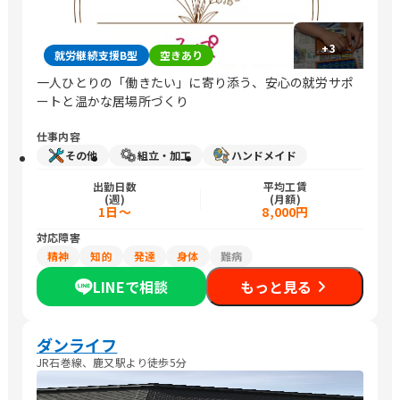
+
3
就労継続支援B型
空きあり
一人ひとりの「働きたい」に寄り添う、安心の就労サポ
ートと温かな居場所づくり
仕事内容
その他
組立・加工
ハンドメイド
出勤日数
平均工賃
(週)
(月額)
1日～
8,000円
対応障害
精神
知的
発達
身体
難病
LINEで相談
もっと見る
ダンライフ
JR石巻線、鹿又駅より徒歩5分