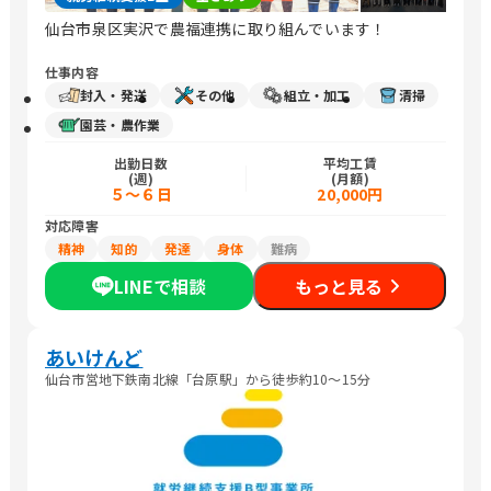
仙台市泉区実沢で農福連携に取り組んでいます！
仕事内容
封入・発送
その他
組立・加工
清掃
園芸・農作業
出勤日数
平均工賃
(週)
(月額)
５～６日
20,000円
対応障害
精神
知的
発達
身体
難病
LINEで相談
もっと見る
あいけんど
仙台市営地下鉄南北線「台原駅」から徒歩約10〜15分