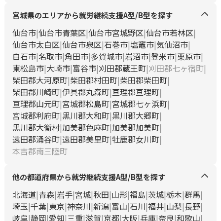
宮城県のエリアから就労継続支援A型/B型を探す
仙台市
仙台市青葉区
仙台市宮城野区
仙台市若林区
仙台市太白区
仙台市泉区
石巻市
塩竈市
気仙沼市
白石市
名取市
角田市
多賀城市
岩沼市
登米市
栗原市
東松島市
大崎市
富谷市
刈田郡蔵王町
刈田郡七ヶ宿町
柴田郡大河原町
柴田郡村田町
柴田郡柴田町
柴田郡川崎町
伊具郡丸森町
亘理郡亘理町
亘理郡山元町
宮城郡松島町
宮城郡七ヶ浜町
宮城郡利府町
黒川郡大和町
黒川郡大郷町
黒川郡大衡村
加美郡色麻町
加美郡加美町
遠田郡涌谷町
遠田郡美里町
牡鹿郡女川町
本吉郡南三陸町
他の都道府県から就労継続支援A型/B型を探す
北海道
青森
岩手
宮城
秋田
山形
福島
茨城
栃木
群馬
埼玉
千葉
東京
神奈川
新潟
富山
石川
福井
山梨
長野
岐阜
静岡
愛知
三重
滋賀
京都
大阪
兵庫
奈良
和歌山