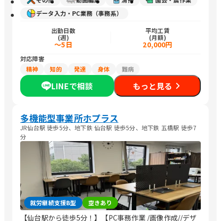
データ入力・PC業務（事務系）
出勤日数
平均工賃
(週)
(月額)
～5日
20,000円
対応障害
精神
知的
発達
身体
難病
LINEで相談
もっと見る
多機能型事業所ホプラス
JR仙台駅 徒歩5分、地下鉄 仙台駅 徒歩5分、地下鉄 五橋駅 徒歩7
分
就労継続支援B型
空きあり
【仙台駅から徒歩5分！】【PC事務作業 /画像作成//デザ