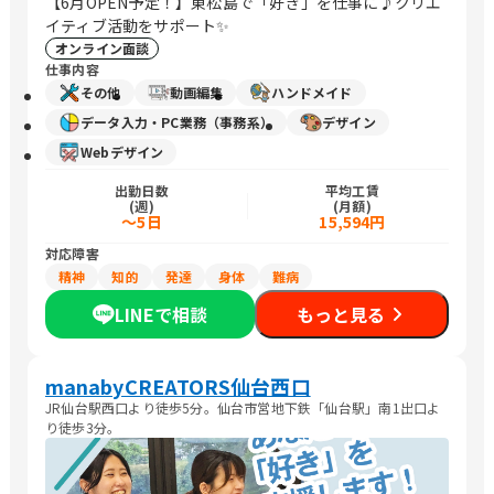
【6月OPEN予定！】東松島で「好き」を仕事に♪クリエ
イティブ活動をサポート✨
オンライン面談
仕事内容
その他
動画編集
ハンドメイド
データ入力・PC業務（事務系）
デザイン
Webデザイン
出勤日数
平均工賃
(週)
(月額)
～5日
15,594円
対応障害
精神
知的
発達
身体
難病
LINEで相談
もっと見る
manabyCREATORS仙台西口
JR仙台駅⻄口より徒歩5分。仙台市営地下鉄「仙台駅」南1出口よ
り徒歩3分。