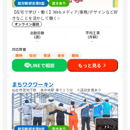
就労継続支援B型
空きあり
【在宅で学び・働く】Webメディア/事務/デザインなど好
きなことを活かして働く✨
オンライン面談
出勤日数
平均工賃
(週)
(月額)
-
-
対応障害
精神
知的
発達
身体
難病
LINEで相談
もっと見る
まちワクワーキン
仙台市営地下鉄 泉中央駅 車で１５分 ※送迎支援あり
+
1
就労継続支援B型
空きあり