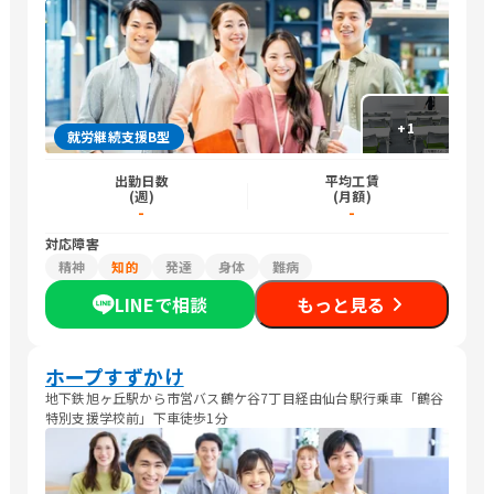
バス停下車 徒歩3分
+
1
就労継続支援B型
出勤日数
平均工賃
(週)
(月額)
-
-
対応障害
精神
知的
発達
身体
難病
LINEで相談
もっと見る
ホープすずかけ
地下鉄旭ヶ丘駅から市営バス鶴ケ谷7丁目経由仙台駅行乗車「鶴谷
特別支援学校前」下車徒歩1分