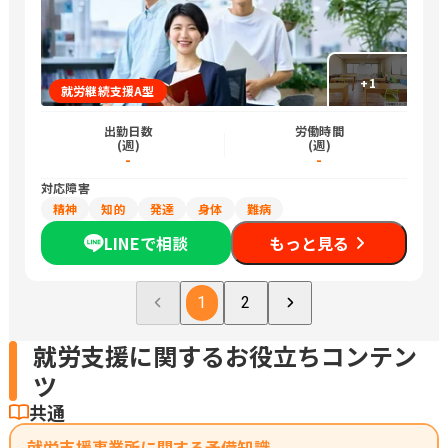
+
1
就労継続支援A型
出勤日数
労働時間
(週)
(週)
-
-
対応障害
精神
知的
発達
身体
難病
LINEで相談
もっと見る
1
2
就労支援に関するお役立ちコンテン
ツ
共通
就労支援事業所に関する予備知識