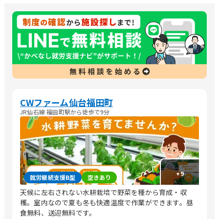
CWファーム仙台福田町
JR仙石線 福田町駅から徒歩で9分
+
9
就労継続支援B型
空きあり
天候に左右されない水耕栽培で野菜を種から育成・収
穫。室内なので夏も冬も快適温度で作業ができます。昼
食無料、送迎無料です。