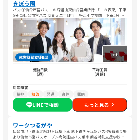
きぼう園
バス:①仙台市営バス 二の森経由東仙台営業所行 「二の森東」下車
5分 ②仙台市営バス 安養寺二丁目行 「枡江小学校前」下車2分 車
:JR仙台駅より20分 電車:JR東仙台駅より徒歩25分
+
1
就労継続支援B型
出勤日数
平均工賃
(週)
(月額)
-
-
対応障害
精神
知的
発達
身体
難病
LINEで相談
もっと見る
ワークつるがや
仙台市地下鉄南北線旭ヶ丘駅下車 地下鉄旭ヶ丘駅バス停6番乗り場
より仙台市営バスオープン病院経由バス乗車 鶴谷特別支援学校前