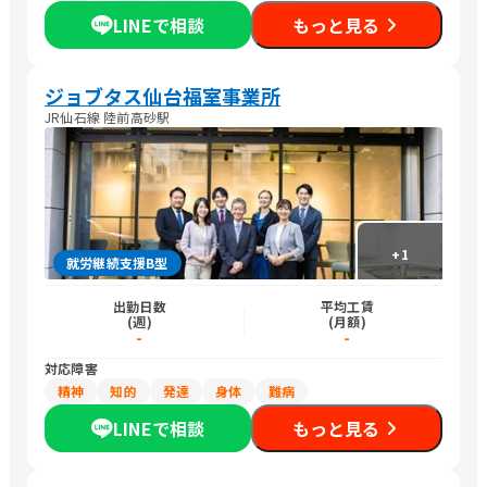
LINEで相談
もっと見る
ジョブタス仙台福室事業所
JR仙石線 陸前高砂駅
+
1
就労継続支援B型
出勤日数
平均工賃
(週)
(月額)
-
-
対応障害
精神
知的
発達
身体
難病
LINEで相談
もっと見る