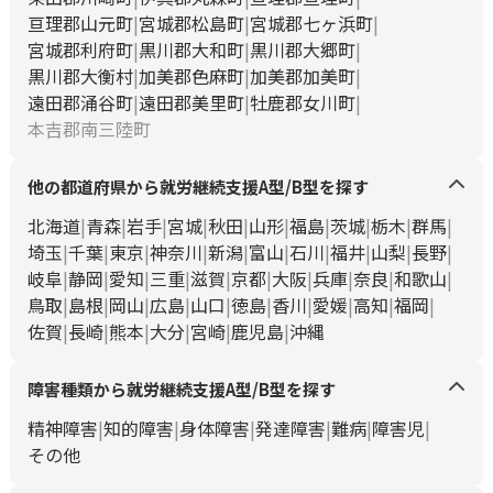
亘理郡山元町
宮城郡松島町
宮城郡七ヶ浜町
宮城郡利府町
黒川郡大和町
黒川郡大郷町
黒川郡大衡村
加美郡色麻町
加美郡加美町
遠田郡涌谷町
遠田郡美里町
牡鹿郡女川町
本吉郡南三陸町
他の都道府県から就労継続支援A型/B型を探す
北海道
青森
岩手
宮城
秋田
山形
福島
茨城
栃木
群馬
埼玉
千葉
東京
神奈川
新潟
富山
石川
福井
山梨
長野
岐阜
静岡
愛知
三重
滋賀
京都
大阪
兵庫
奈良
和歌山
鳥取
島根
岡山
広島
山口
徳島
香川
愛媛
高知
福岡
佐賀
長崎
熊本
大分
宮崎
鹿児島
沖縄
障害種類から就労継続支援A型/B型を探す
精神障害
知的障害
身体障害
発達障害
難病
障害児
その他