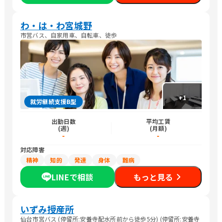
わ・は・わ宮城野
市営バス、自家用車、自転車、徒歩
+
1
就労継続支援B型
出勤日数
平均工賃
(週)
(月額)
-
-
対応障害
精神
知的
発達
身体
難病
LINEで相談
もっと見る
いずみ授産所
仙台市営バス (停留所:安養寺配水所前から徒歩5分) (停留所:安養寺