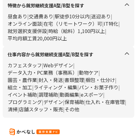
特徴から就労継続支援A型/B型を探す
昼食あり
交通費あり
駅徒歩10分以内
送迎あり
オンライン面談
在宅（リモートワーク）可
IT特化
就労選択支援併設
時給（給料）1,100円以上
平均月額工賃20,000円以上
仕事内容から就労継続支援A型/B型を探す
カフェスタッフ
Webデザイン
データ入力・PC業務（事務系）
動物ケア
園芸・農作業
封入・発送
書類整理
梱包・仕分け
組立・加工
ライティング・編集
パン・お菓子作り
イベント補助
調理補助
動画編集
eスポーツ
プログラミング
デザイン
保育補助
仕入れ・在庫管理
清掃
店舗スタッフ・販売
その他