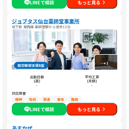
LINEで相談
もっと見る
ジョブタス仙台薬師堂事業所
地下鉄 東西線 薬師堂駅から徒歩13分
+
1
就労継続支援B型
出勤日数
平均工賃
(週)
(月額)
-
-
対応障害
精神
知的
発達
身体
難病
LINEで相談
もっと見る
あすかぜ