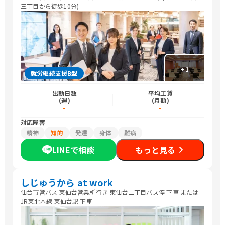
三丁目から徒歩10分)
+
1
就労継続支援B型
出勤日数
平均工賃
(週)
(月額)
-
-
対応障害
精神
知的
発達
身体
難病
LINEで相談
もっと見る
しじゅうから at work
仙台市営バス 東仙台営業所行き 東仙台二丁目バス停 下車 または
JR東北本線 東仙台駅 下車