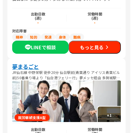
出勤日数
労働時間
(週)
(週)
-
-
対応障害
精神
知的
発達
身体
難病
LINEで相談
もっと見る
夢まるごと
JR仙石線 中野栄駅 徒歩20分 仙台駅前(青葉通り アイリス青葉ビル
前)50番乗り場より「仙台港フェリー行」夢メッセ経由 多賀城駅前
宮城交通「夢メッセみやぎ前行」
+
1
就労継続支援A型
出勤日数
労働時間