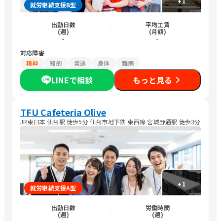
+
1
就労継続支援B型
出勤日数
平均工賃
(週)
(月額)
-
-
対応障害
精神
知的
発達
身体
難病
LINEで相談
もっと見る
TFU Cafeteria Olive
JR東日本 仙台駅 徒歩5分 仙台市地下鉄 東西線 宮城野通駅 徒歩3分
+
1
就労継続支援A型
出勤日数
労働時間
(週)
(週)