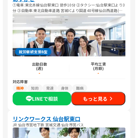
①電車:東北本線仙台駅東口 徒歩10分 ②タクシー:仙台駅東口より3
分 ③自動車:東北自動車道路 宮城ICより国道48号線仙台西道路(自
動車専用道路)を県庁方面へ 約15分
+
1
就労継続支援B型
出勤日数
平均工賃
(週)
(月額)
-
-
対応障害
精神
知的
発達
身体
難病
LINEで相談
もっと見る
リンクワークス 仙台駅東口
JR 仙台市営地下鉄 宮城交通 仙台市営バス