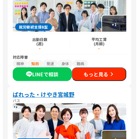
+
1
就労継続支援B型
出勤日数
平均工賃
(週)
(月額)
-
-
対応障害
精神
知的
発達
身体
難病
LINEで相談
もっと見る
ぱれった・けやき宮城野
バス