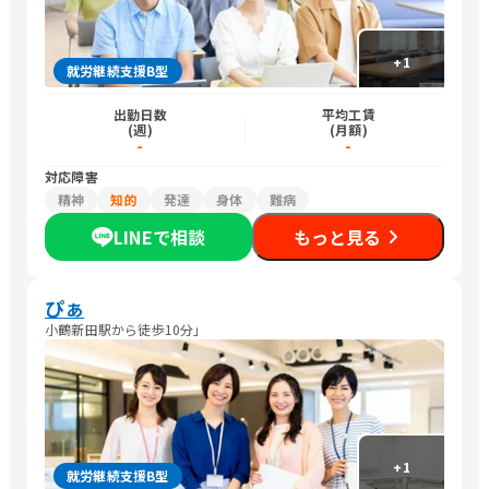
+
1
就労継続支援B型
出勤日数
平均工賃
(週)
(月額)
-
-
対応障害
精神
知的
発達
身体
難病
LINEで相談
もっと見る
ぴぁ
小鶴新田駅から徒歩10分」
+
1
就労継続支援B型