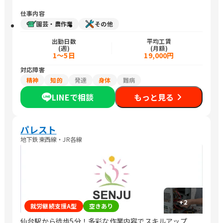
仕事内容
園芸・農作業
その他
出勤日数
平均工賃
(週)
(月額)
1〜5日
19,000円
対応障害
精神
知的
発達
身体
難病
LINEで相談
もっと見る
パレスト
地下鉄東西線・JR各線
+
2
就労継続支援A型
空きあり
仙台駅から徒歩5分！多彩な作業内容でスキルアップ