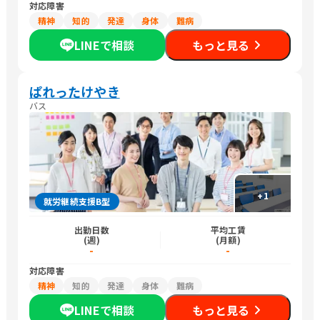
対応障害
精神
知的
発達
身体
難病
LINEで相談
もっと見る
ぱれったけやき
バス
+
1
就労継続支援B型
出勤日数
平均工賃
(週)
(月額)
-
-
対応障害
精神
知的
発達
身体
難病
LINEで相談
もっと見る