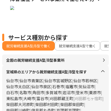
サービス種別から探す
就労継続支援A型/B型で働く
就労継続支援A型で働く
就
全国の就労継続支援A型/B型事業所
宮城県のエリアから就労継続支援A型/B型を探す
仙台市
仙台市青葉区
仙台市宮城野区
仙台市若林区
仙台市太白区
仙台市泉区
石巻市
塩竈市
気仙沼市
白石市
名取市
角田市
多賀城市
岩沼市
登米市
栗原市
東松島市
大崎市
富谷市
刈田郡蔵王町
刈田郡七ヶ宿町
柴田郡大河原町
柴田郡村田町
柴田郡柴田町
柴田郡川崎町
伊具郡丸森町
亘理郡亘理町