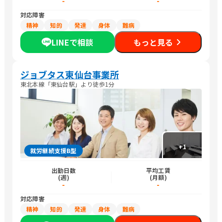
-
-
対応障害
精神
知的
発達
身体
難病
LINEで相談
もっと見る
ジョブタス東仙台事業所
東北本線「東仙台駅」より徒歩1分
+
1
就労継続支援B型
出勤日数
平均工賃
(週)
(月額)
-
-
対応障害
精神
知的
発達
身体
難病