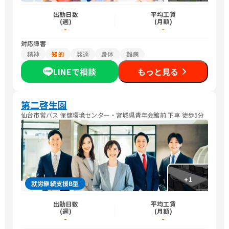
出勤日数
平均工賃
(週)
(月額)
-
-
対応障害
精神
知的
発達
身体
難病
LINEで相談
もっと見る
第二啓生園
仙台市営バス 保健環境センター・宮城県青年会館前 下車 徒歩5分
+
1
就労継続支援B型
出勤日数
平均工賃
(週)
(月額)
-
-