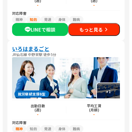
(週)
(週)
-
-
対応障害
精神
知的
発達
身体
難病
LINEで相談
もっと見る
いろはまるごと
JR仙石線 中野栄駅 徒歩5分
+
1
就労継続支援B型
出勤日数
平均工賃
(週)
(月額)
-
-
対応障害
精神
知的
発達
身体
難病