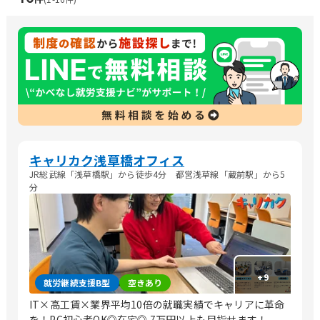
キャリカク浅草橋オフィス
JR総武線「浅草橋駅」から徒歩4分 都営浅草線「蔵前駅」から5
分
+
9
就労継続支援B型
空きあり
IT×高工賃×業界平均10倍の就職実績でキャリアに革命
を！PC初心者OK◎在宅◎ 7万円以上も目指せます！