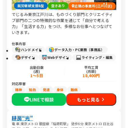
+
1
就労継続支援B型
空きあり
近隣の事業所(江戸川区)
でじるみ東京江戸川は、ものづくり部門とクリエイティ
ブ部門の二つの特徴的な作業を通じて「自分で考える
力」「生活する力」をつけ、多様なお仕事へとつなげて
いきます。
仕事内容
ハンドメイド
データ入力・PC業務（事務系）
デザイン
Webデザイン
ライティング・編集
出勤日数
平均工賃
(週)
(月額)
1～5日
18,400円
対応障害
精神
知的
発達
身体
難病
LINEで相談
もっと見る
耕房“光"
電 車:東京メトロ 銀座線「稲荷町駅」 徒歩6分 東京メトロ 日比谷