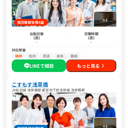
+
1
就労継続支援A型
出勤日数
労働時間
(週)
(週)
-
-
対応障害
精神
知的
発達
身体
難病
LINEで相談
もっと見る
こすもす浅草橋
JR総武線 浅草橋駅 都営地下鉄浅草線 浅草橋駅
+
1