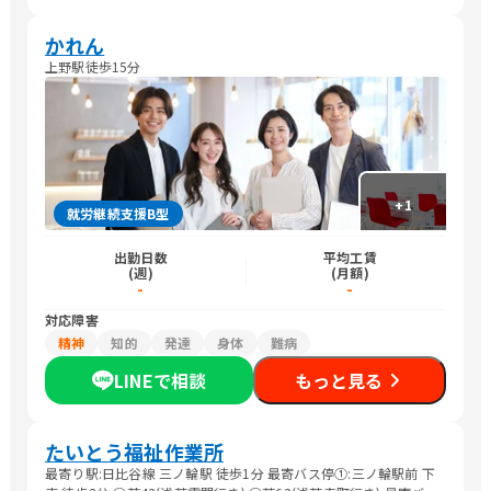
かれん
上野駅徒歩15分
+
1
就労継続支援B型
出勤日数
平均工賃
(週)
(月額)
-
-
対応障害
精神
知的
発達
身体
難病
LINEで相談
もっと見る
たいとう福祉作業所
最寄り駅:日比谷線 三ノ輪駅 徒歩1分 最寄バス停①:三ノ輪駅前 下