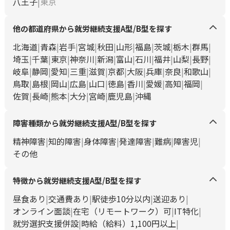
八王子
東京
他の都道府県から就労継続支援A型/B型を探す
北海道
青森
岩手
宮城
秋田
山形
福島
茨城
栃木
群馬
埼玉
千葉
東京
神奈川
新潟
富山
石川
福井
山梨
長野
岐阜
静岡
愛知
三重
滋賀
京都
大阪
兵庫
奈良
和歌山
鳥取
島根
岡山
広島
山口
徳島
香川
愛媛
高知
福岡
佐賀
長崎
熊本
大分
宮崎
鹿児島
沖縄
障害種類から就労継続支援A型/B型を探す
精神障害
知的障害
身体障害
発達障害
難病
障害児
その他
特徴から就労継続支援A型/B型を探す
昼食あり
交通費あり
駅徒歩10分以内
送迎あり
オンライン面談
在宅（リモートワーク）可
IT特化
就労選択支援併設
時給（給料）1,100円以上