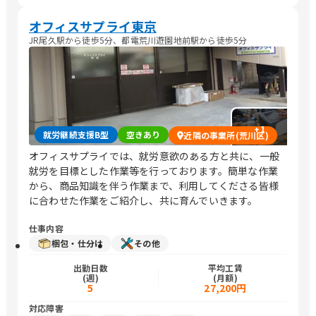
オフィスサプライ東京
JR尾久駅から徒歩5分、都電荒川遊園地前駅から徒歩5分
+
1
就労継続支援B型
空きあり
近隣の事業所(荒川区)
オフィスサプライでは、就労意欲のある方と共に、一般
就労を目標とした作業等を行っております。簡単な作業
から、商品知識を伴う作業まで、利用してくださる皆様
に合わせた作業をご紹介し、共に育んでいきます。
仕事内容
梱包・仕分け
その他
出勤日数
平均工賃
(週)
(月額)
5
27,200円
対応障害