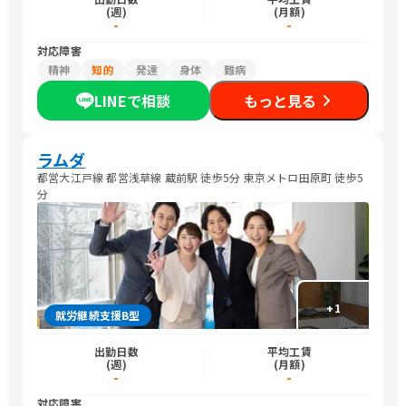
(週)
(月額)
-
-
対応障害
精神
知的
発達
身体
難病
LINEで相談
もっと見る
ラムダ
都営大江戸線 都営浅草線 蔵前駅 徒歩5分 東京メトロ田原町 徒歩5
分
+
1
就労継続支援B型
出勤日数
平均工賃
(週)
(月額)
-
-
対応障害