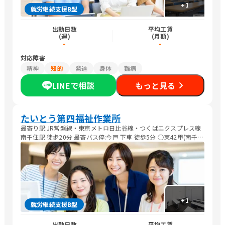
+
1
就労継続支援B型
出勤日数
平均工賃
(週)
(月額)
-
-
対応障害
精神
知的
発達
身体
難病
LINEで相談
もっと見る
たいとう第四福祉作業所
最寄り駅:JR常磐線・東京メトロ日比谷線・つくばエクスプレス線
南千住駅 徒歩20分 最寄バス停:今戸 下車 徒歩5分 ○東42甲(南千住
車庫行き・東京駅八重洲口行き)
+
1
就労継続支援B型
出勤日数
平均工賃