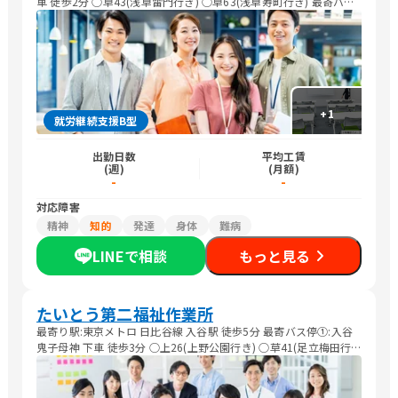
車 徒歩2分 ○草43(浅草雷門行き) ○草63(浅草寿町行き) 最寄バス
停②:三ノ輪2丁目 下車 徒歩4分 ○里22(日暮里駅行き) ○草63(池袋
駅東口行き)
+
1
就労継続支援B型
出勤日数
平均工賃
(週)
(月額)
-
-
対応障害
精神
知的
発達
身体
難病
LINEで相談
もっと見る
たいとう第二福祉作業所
最寄り駅:東京メトロ 日比谷線 入谷駅 徒歩5分 最寄バス停①:入谷
鬼子母神 下車 徒歩3分 ○上26(上野公園行き) ○草41(足立梅田行
き) 最寄バス停②:中入谷 下車 徒歩4分 ○上26(上野公園行き) ○草
41(足立梅田行き)