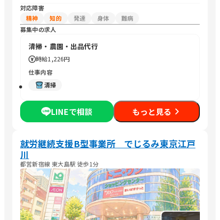
対応障害
精神
知的
発達
身体
難病
募集中の求人
清掃・農園・出品代行
時給
1,226円
仕事内容
清掃
LINEで相談
もっと見る
就労継続支援B型事業所 でじるみ東京江戸
川
都営新宿線 東大島駅 徒歩1分