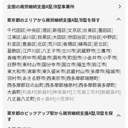
全国の就労継続支援A型/B型事業所
東京都のエリアから就労継続支援A型/B型を探す
千代田区
中央区
港区
新宿区
文京区
台東区
墨田区
江東区
品川区
目黒区
大田区
世田谷区
渋谷区
中野区
杉並区
豊島区
北区
荒川区
板橋区
練馬区
足立区
葛飾区
江戸川区
八王子市
立川市
武蔵野市
三鷹市
青梅市
府中市
昭島市
調布市
町田市
小金井市
小平市
日野市
東村山市
国分寺市
国立市
福生市
狛江市
東大和市
清瀬市
東久留米市
武蔵村山市
多摩市
稲城市
羽村市
あきる野市
西東京市
西多摩郡瑞穂町
西多摩郡日の出町
西多摩郡檜原村
西多摩郡奥多摩町
大島町
利島村
新島村
神津島村
三宅島三宅村
御蔵島村
八丈島八丈町
青ヶ島村
小笠原村
東京都のピックアップ駅から就労継続支援A型/B型を探
す