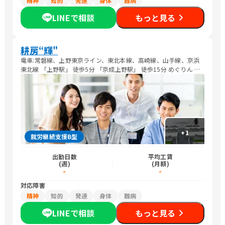
精神
知的
発達
身体
難病
LINEで相談
もっと見る
耕房“輝"
電車:常磐線、上野東京ライン、東北本線、高崎線、山手線、京浜
東北線 「上野駅」 徒歩5分 「京成上野駅」 徒歩15分 めぐりん 都
バス
+
1
就労継続支援B型
出勤日数
平均工賃
(週)
(月額)
-
-
対応障害
精神
知的
発達
身体
難病
LINEで相談
もっと見る