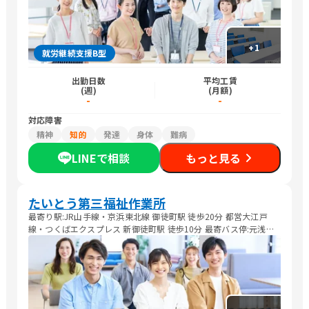
+
1
就労継続支援B型
出勤日数
平均工賃
(週)
(月額)
-
-
対応障害
精神
知的
発達
身体
難病
LINEで相談
もっと見る
たいとう第三福祉作業所
最寄り駅:JR山手線・京浜東北線 御徒町駅 徒歩20分 都営大江戸
線・つくばエクスプレス 新御徒町駅 徒歩10分 最寄バス停:元浅草3
丁目 下車 徒歩5分 ○都02(錦糸町駅行き・大塚駅行き)