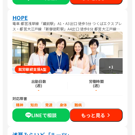
HOPE
電車:都営浅草線「蔵前駅」A1・A3出口 徒歩5分 つくばエクスプレ
ス・都営大江戸線「新御徒町駅」A4出口 徒歩8分 都営大江戸線
「蔵前駅」A6出口 徒歩10分 JR総武線「浅草橋駅」西口 徒歩10分
バス: 都営バス 都02系統「三筋二丁目」下車 徒歩6分 都営バス 都
42系統「蔵前二丁目」下車 徒歩6分
+
1
就労継続支援A型
出勤日数
労働時間
(週)
(週)
-
-
対応障害
精神
知的
発達
身体
難病
LINEで相談
もっと見る
浅草みらいど「ルーツ」