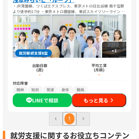
・JR常磐線、つくばエクスプレス、東京メトロ日比谷線 南千住駅
より徒歩約17分 ・東京メトロ銀座線、東武スカイツリーライン 浅
草駅より徒歩約14分 ・都営浅草線、つくばエクスプレス 浅草駅よ
り徒歩約16分
+
1
就労継続支援B型
出勤日数
平均工賃
(週)
(月額)
-
-
対応障害
精神
知的
発達
身体
難病
LINEで相談
もっと見る
1
就労支援に関するお役立ちコンテン