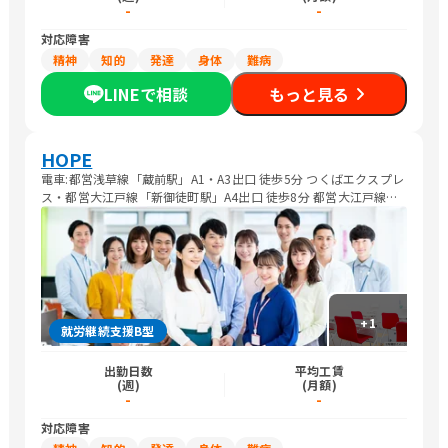
-
-
対応障害
精神
知的
発達
身体
難病
LINEで相談
もっと見る
HOPE
電車:都営浅草線「蔵前駅」A1・A3出口 徒歩5分 つくばエクスプレ
ス・都営大江戸線「新御徒町駅」A4出口 徒歩8分 都営大江戸線
「蔵前駅」A6出口 徒歩10分 JR総武線「浅草橋駅」西口 徒歩10分
バス: 都営バス 都02系統「三筋二丁目」下車 徒歩6分 都営バス 都
42系統「蔵前二丁目」下車 徒歩6分
+
1
就労継続支援B型
出勤日数
平均工賃
(週)
(月額)
-
-
対応障害