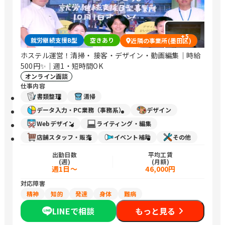
+
5
就労継続支援B型
空きあり
近隣の事業所(墨田区)
ホステル運営！清掃・ 接客・デザイン・動画編集｜時給
500円✨｜週1・短時間OK
オンライン面談
仕事内容
書類整理
清掃
データ入力・PC業務（事務系）
デザイン
Webデザイン
ライティング・編集
店舗スタッフ・販売
イベント補助
その他
出勤日数
平均工賃
(週)
(月額)
週1日〜
46,000円
対応障害
精神
知的
発達
身体
難病
LINEで相談
もっと見る