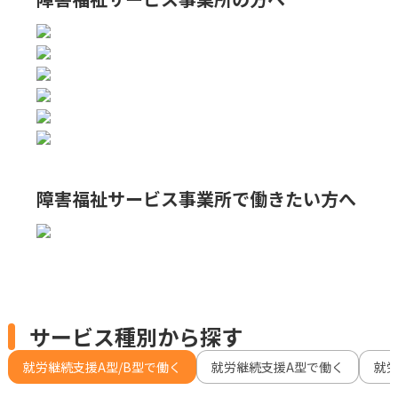
障害福祉サービス事業所で
働きたい方へ
サービス種別から探す
就労継続支援A型/B型で働く
就労継続支援A型で働く
就