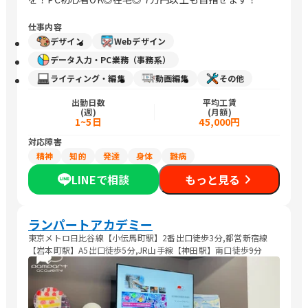
仕事内容
デザイン
Webデザイン
データ入力・PC業務（事務系）
ライティング・編集
動画編集
その他
出勤日数
平均工賃
(週)
(月額)
1~5日
45,000円
対応障害
精神
知的
発達
身体
難病
LINEで相談
もっと見る
ランパートアカデミー
東京メトロ日比谷線【小伝馬町駅】2番出口徒歩3分,都営新宿線
【岩本町駅】A5出口徒歩5分,JR山手線【神田駅】南口徒歩9分