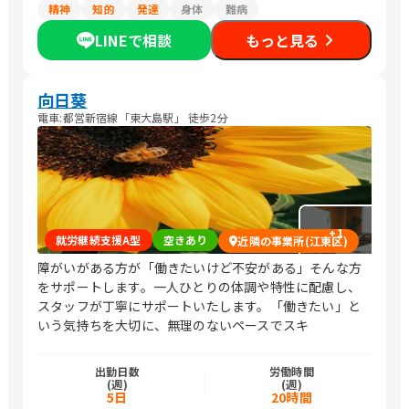
精神
知的
発達
身体
難病
LINEで相談
もっと見る
向日葵
電車:都営新宿線「東大島駅」 徒歩2分
+
1
就労継続支援A型
空きあり
近隣の事業所(江東区)
障がいがある方が「働きたいけど不安がある」そんな方
をサポートします。一人ひとりの体調や特性に配慮し、
スタッフが丁寧にサポートいたします。「働きたい」と
いう気持ちを大切に、無理のないペースでスキ
出勤日数
労働時間
(週)
(週)
5日
20時間