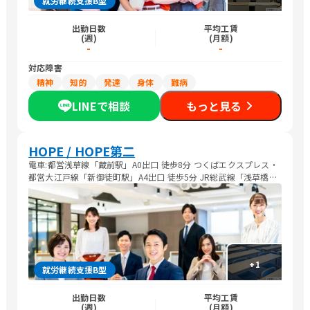
就労継続支援B型
出勤日数
平均工賃
(週)
(月額)
-
-
対応障害
精神
知的
発達
身体
難病
LINEで相談
もっと見る
HOPE / HOPE第二
電車:都営浅草線「蔵前駅」A0出口 徒歩8分 つくばエクスプレス・
都営大江戸線「新御徒町駅」A4出口 徒歩5分 JR総武線「浅草橋
駅」西口 徒歩12分 バス: 都営バス 都02系統「元浅草三丁目」下車
徒歩4分 都営バス 都42系統「蔵前二丁目」下車 徒歩10分 「蔵前
駅前」下車 徒歩10分
+
1
就労継続支援B型
出勤日数
平均工賃
(週)
(月額)