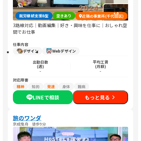
+
4
就労継続支援B型
空きあり
近隣の事業所(千代田区)
3路線対応｜動画編集｜好き・興味を仕事に｜おしゃれ空
間でお仕事
仕事内容
デザイン
Webデザイン
出勤日数
平均工賃
(週)
(月額)
-
-
対応障害
精神
知的
発達
身体
難病
LINEで相談
もっと見る
旅のワンダ
京成曳舟 徒歩9分