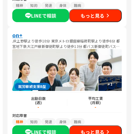
精神
知的
発達
身体
難病
LINEで相談
もっと見る
on+
JR上野駅より徒歩10分 東京メトロ銀座線稲荷町駅より徒歩6分 都
営地下鉄大江戸線新御徒町駅より徒歩13分 都バス新御徒町バス停
より徒歩13分 都バス下谷神社前より徒歩8分
+
1
就労継続支援B型
出勤日数
平均工賃
(週)
(月額)
-
-
対応障害
精神
知的
発達
身体
難病
LINEで相談
もっと見る