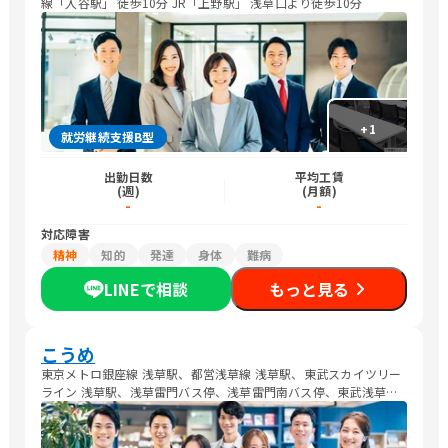
線「入谷駅」 徒歩10分 JR「上野駅」 浅草口より徒歩10分
+
1
就労継続支援B型
出勤日数
平均工賃
(週)
(月額)
-
-
対応障害
精神
知的
発達
身体
難病
LINEで相談
もっと見る
こうめ
東京メトロ銀座線 浅草駅、都営浅草線 浅草駅、東武スカイツリー
ライン 浅草駅、浅草雷門バス停、浅草雷門南バス停、東武浅草駅
前バス停 より徒歩約5分