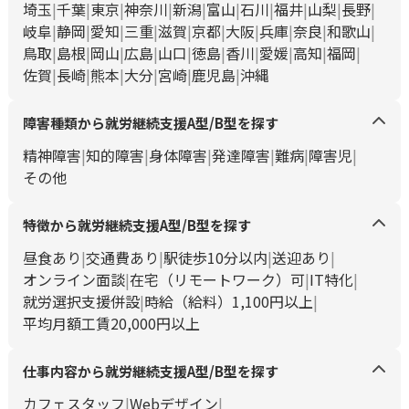
埼玉
千葉
東京
神奈川
新潟
富山
石川
福井
山梨
長野
岐阜
静岡
愛知
三重
滋賀
京都
大阪
兵庫
奈良
和歌山
鳥取
島根
岡山
広島
山口
徳島
香川
愛媛
高知
福岡
佐賀
長崎
熊本
大分
宮崎
鹿児島
沖縄
障害種類から就労継続支援A型/B型を探す
精神障害
知的障害
身体障害
発達障害
難病
障害児
その他
特徴から就労継続支援A型/B型を探す
昼食あり
交通費あり
駅徒歩10分以内
送迎あり
オンライン面談
在宅（リモートワーク）可
IT特化
就労選択支援併設
時給（給料）1,100円以上
平均月額工賃20,000円以上
仕事内容から就労継続支援A型/B型を探す
カフェスタッフ
Webデザイン