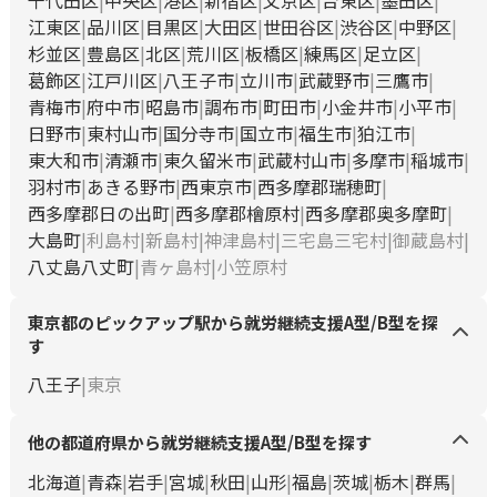
千代田区
中央区
港区
新宿区
文京区
台東区
墨田区
江東区
品川区
目黒区
大田区
世田谷区
渋谷区
中野区
杉並区
豊島区
北区
荒川区
板橋区
練馬区
足立区
葛飾区
江戸川区
八王子市
立川市
武蔵野市
三鷹市
青梅市
府中市
昭島市
調布市
町田市
小金井市
小平市
日野市
東村山市
国分寺市
国立市
福生市
狛江市
東大和市
清瀬市
東久留米市
武蔵村山市
多摩市
稲城市
羽村市
あきる野市
西東京市
西多摩郡瑞穂町
西多摩郡日の出町
西多摩郡檜原村
西多摩郡奥多摩町
大島町
利島村
新島村
神津島村
三宅島三宅村
御蔵島村
八丈島八丈町
青ヶ島村
小笠原村
東京都のピックアップ駅から就労継続支援A型/B型を探
す
八王子
東京
他の都道府県から就労継続支援A型/B型を探す
北海道
青森
岩手
宮城
秋田
山形
福島
茨城
栃木
群馬