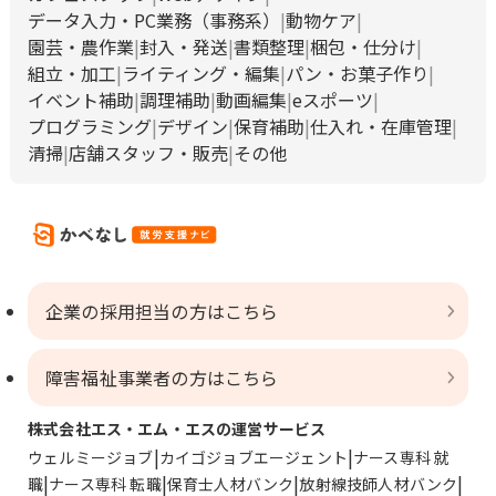
データ入力・PC業務（事務系）
動物ケア
園芸・農作業
封入・発送
書類整理
梱包・仕分け
組立・加工
ライティング・編集
パン・お菓子作り
イベント補助
調理補助
動画編集
eスポーツ
プログラミング
デザイン
保育補助
仕入れ・在庫管理
清掃
店舗スタッフ・販売
その他
企業の採用担当の方はこちら
障害福祉事業者の方はこちら
株式会社エス・エム・エスの運営サービス
ウェルミージョブ
カイゴジョブエージェント
ナース専科 就
職
ナース専科 転職
保育士人材バンク
放射線技師人材バンク