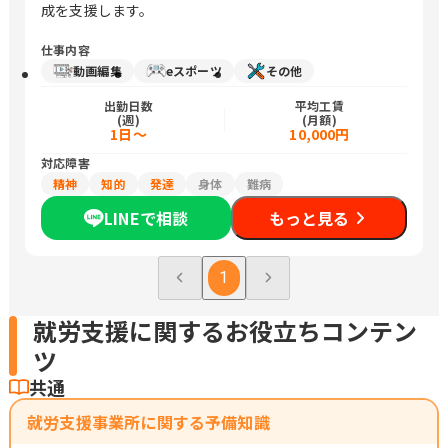
成を支援します。
仕事内容
動画編集
eスポーツ
その他
出勤日数
平均工賃
(週)
(月額)
1日～
10,000円
対応障害
精神
知的
発達
身体
難病
LINEで相談
もっと見る
1
就労支援に関するお役立ちコンテン
ツ
共通
就労支援事業所に関する予備知識