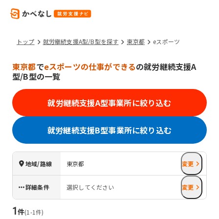
トップ
就労継続支援A型/B型を探す
東京都
eスポーツ
東京都
で
eスポーツの仕事ができる
の就労継続支援A
型/B型の一覧
就労継続支援A型事業所に絞り込む
就労継続支援B型事業所に絞り込む
地域/路線
東京都
変更
詳細条件
選択してください
変更
1
件
(
1
-
1
件)