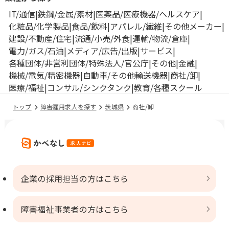
IT/通信
鉄鋼/金属/素材
医薬品/医療機器/ヘルスケア
化粧品/化学製品
食品/飲料
アパレル/繊維
その他メーカー
建設/不動産/住宅
流通/小売/外食
運輸/物流/倉庫
電力/ガス/石油
メディア/広告/出版
サービス
各種団体/非営利団体/特殊法人/官公庁
その他
金融
機械/電気/精密機器
自動車/その他輸送機器
商社/卸
医療/福祉
コンサル/シンクタンク
教育/各種スクール
トップ
障害雇用求人を探す
茨城県
商社/卸
企業の採用担当の方はこちら
障害福祉事業者の方はこちら