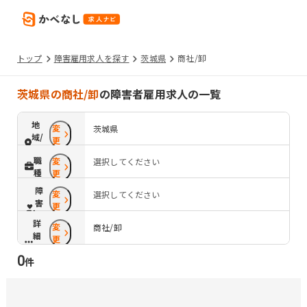
トップ
障害雇用求人を探す
茨城県
商社/卸
茨城県の商社/卸
の障害者雇用求人の一覧
地
変
茨城県
域/
更
路
職
変
選択してください
線
種
更
障
変
選択してください
害
更
配
詳
変
慮
商社/卸
細
更
条
0
件
件