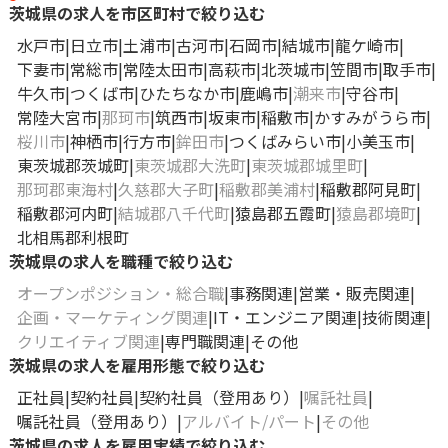
茨城県の求人を市区町村で絞り込む
水戸市
日立市
土浦市
古河市
石岡市
結城市
龍ケ崎市
下妻市
常総市
常陸太田市
高萩市
北茨城市
笠間市
取手市
牛久市
つくば市
ひたちなか市
鹿嶋市
潮来市
守谷市
常陸大宮市
那珂市
筑西市
坂東市
稲敷市
かすみがうら市
桜川市
神栖市
行方市
鉾田市
つくばみらい市
小美玉市
東茨城郡茨城町
東茨城郡大洗町
東茨城郡城里町
那珂郡東海村
久慈郡大子町
稲敷郡美浦村
稲敷郡阿見町
稲敷郡河内町
結城郡八千代町
猿島郡五霞町
猿島郡境町
北相馬郡利根町
茨城県の求人を職種で絞り込む
オープンポジション・総合職
事務関連
営業・販売関連
企画・マーケティング関連
IT・エンジニア関連
技術関連
クリエイティブ関連
専門職関連
その他
茨城県の求人を雇用形態で絞り込む
正社員
契約社員
契約社員（登用あり）
嘱託社員
嘱託社員（登用あり）
アルバイト/パート
その他
茨城県の求人を雇用実績で絞り込む