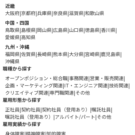
近畿
大阪府
京都府
兵庫県
奈良県
滋賀県
和歌山県
中国・四国
鳥取県
島根県
岡山県
広島県
山口県
徳島県
香川県
愛媛県
高知県
九州・沖縄
福岡県
佐賀県
長崎県
熊本県
大分県
宮崎県
鹿児島県
沖縄県
職種から探す
オープンポジション・総合職
事務関連
営業・販売関連
企画・マーケティング関連
IT・エンジニア関連
技術関連
クリエイティブ関連
専門職関連
その他
雇用形態から探す
正社員
契約社員
契約社員（登用あり）
嘱託社員
嘱託社員（登用あり）
アルバイト/パート
その他
雇用実績から探す
身体障害
精神障害
知的障害