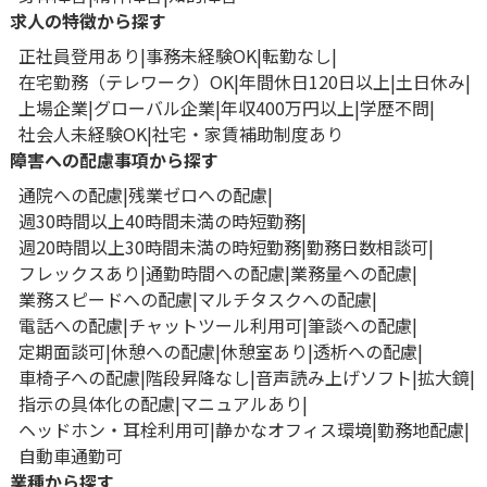
求人の特徴から探す
正社員登用あり
事務未経験OK
転勤なし
在宅勤務（テレワーク）OK
年間休日120日以上
土日休み
上場企業
グローバル企業
年収400万円以上
学歴不問
社会人未経験OK
社宅・家賃補助制度あり
障害への配慮事項から探す
通院への配慮
残業ゼロへの配慮
週30時間以上40時間未満の時短勤務
週20時間以上30時間未満の時短勤務
勤務日数相談可
フレックスあり
通勤時間への配慮
業務量への配慮
業務スピードへの配慮
マルチタスクへの配慮
電話への配慮
チャットツール利用可
筆談への配慮
定期面談可
休憩への配慮
休憩室あり
透析への配慮
車椅子への配慮
階段昇降なし
音声読み上げソフト
拡大鏡
指示の具体化の配慮
マニュアルあり
ヘッドホン・耳栓利用可
静かなオフィス環境
勤務地配慮
自動車通勤可
業種から探す